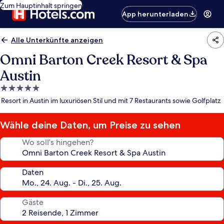
Zum Hauptinhalt springen
App herunterladen
Alle Unterkünfte anzeigen
Omni Barton Creek Resort & Spa
Austin
5.0-
Sterne-
Resort in Austin im luxuriösen Stil und mit 7 Restaurants sowie Golfplatz
Unterkunft
Wähle deine Daten, um Preise zu sehen
Wo soll’s hingehen?
Daten
Gäste