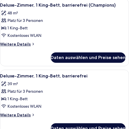
Alle
Ein Hotelzimmer mit einem großen Bet
5
Deluxe-Zimmer, 1 King-Bett, barrierefrei (Champions)
Fotos
48 m²
für
Platz für 3 Personen
Deluxe-
Zimmer,
1 King-Bett
1 King-
Kostenloses WLAN
Bett,
Weitere
Weitere Details
barrierefrei
Details
(Champions)
für
Daten auswählen und Preise sehen
Deluxe-
anzeigen
Zimmer,
1 King-
Alle
Ein Hotelzimmer mit einem großen Bet
5
Bett,
Deluxe-Zimmer, 1 King-Bett, barrierefrei
Fotos
barrierefrei
39 m²
(Champions)
für
Platz für 3 Personen
Deluxe-
Zimmer,
1 King-Bett
1 King-
Kostenloses WLAN
Bett,
Weitere
Weitere Details
barrierefrei
Details
anzeigen
für
Daten auswählen und Preise sehen