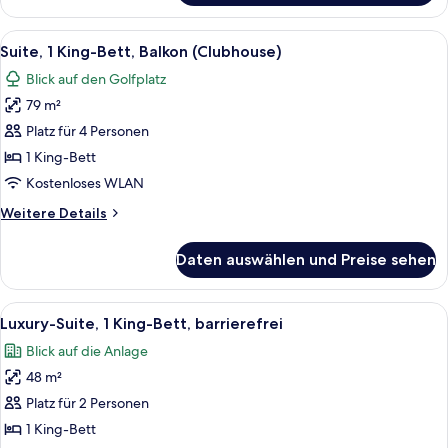
1 King-
Bett
Alle
Ein Hotelzimmer mit Sofa, Sessel, kle
8
(Champions)
Suite, 1 King-Bett, Balkon (Clubhouse)
Fotos
Blick auf den Golfplatz
für
79 m²
Suite,
1 King-
Platz für 4 Personen
Bett,
1 King-Bett
Balkon
Kostenloses WLAN
(Clubhouse)
Weitere
Weitere Details
anzeigen
Details
für
Daten auswählen und Preise sehen
Suite,
1 King-
Bett,
Alle
Ein geräumiger Wohnbereich mit Sofa, S
5
Balkon
Luxury-Suite, 1 King-Bett, barrierefrei
Fotos
(Clubhouse)
Blick auf die Anlage
für
48 m²
Luxury-
Suite,
Platz für 2 Personen
1 King-
1 King-Bett