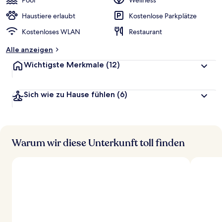
Pool
Wellness
e
r
Haustiere erlaubt
Kostenlose Parkplätze
t
Kostenloses WLAN
Restaurant
e
t
Alle anzeigen
Wichtigste Merkmale
(12)
Sich wie zu Hause fühlen
(6)
Warum wir diese Unterkunft toll finden