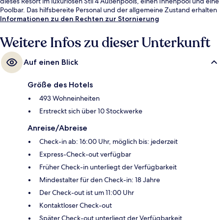
dieses Resort im luxuriösen Stil 4 Außenpools, einen Innenpool und eine
Poolbar. Das hilfsbereite Personal und der allgemeine Zustand erhalten
gute Bewertungen von anderen Reisenden.
Informationen zu den Rechten zur Stornierung
Weitere Infos zu dieser Unterkunft
Auf einen Blick
Größe des Hotels
493 Wohneinheiten
Erstreckt sich über 10 Stockwerke
Anreise/Abreise
Check-in ab: 16:00 Uhr, möglich bis: jederzeit
Express-Check-out verfügbar
Früher Check-in unterliegt der Verfügbarkeit
Mindestalter für den Check-in: 18 Jahre
Der Check-out ist um 11:00 Uhr
Kontaktloser Check-out
Später Check-out unterliegt der Verfügbarkeit