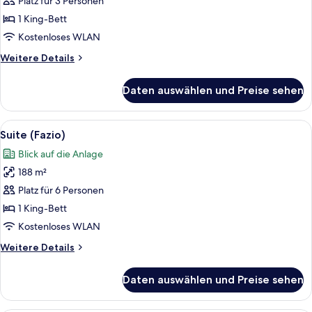
Suite
Platz für 3 Personen
(Fairway)
1 King-Bett
anzeigen
Kostenloses WLAN
Weitere
Weitere Details
Details
für
Daten auswählen und Preise sehen
Signature-
Suite
(Fairway)
Alle
Ein Wohnzimmer mit einer Couch, zwei
6
Suite (Fazio)
Fotos
Blick auf die Anlage
für
188 m²
Suite
(Fazio)
Platz für 6 Personen
anzeigen
1 King-Bett
Kostenloses WLAN
Weitere
Weitere Details
Details
für
Daten auswählen und Preise sehen
Suite
(Fazio)