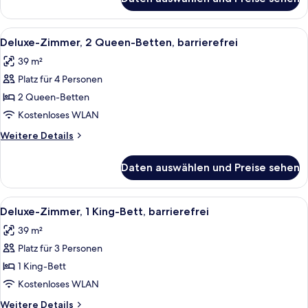
Deluxe-
Zimmer,
1 King-
Alle
Ein Hotelzimmer mit zwei Betten, eine
8
Bett,
Deluxe-Zimmer, 2 Queen-Betten, barrierefrei
Fotos
barrierefrei
39 m²
für
Platz für 4 Personen
Deluxe-
Zimmer,
2 Queen-Betten
2 Queen-
Kostenloses WLAN
Betten,
Weitere
Weitere Details
barrierefrei
Details
anzeigen
für
Daten auswählen und Preise sehen
Deluxe-
Zimmer,
2 Queen-
Alle
Ein Hotelzimmer mit einem großen Bet
5
Betten,
Deluxe-Zimmer, 1 King-Bett, barrierefrei
Fotos
barrierefrei
39 m²
für
Platz für 3 Personen
Deluxe-
Zimmer,
1 King-Bett
1 King-
Kostenloses WLAN
Bett,
Weitere
Weitere Details