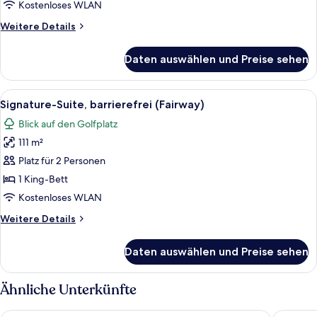
Bett,
Kostenloses WLAN
barrierefrei
Weitere
Weitere Details
anzeigen
Details
für
Daten auswählen und Preise sehen
Luxury-
Suite,
1 King-
Alle
Ein modernes Hotelzimmer mit Küchenbe
6
Bett,
Signature-Suite, barrierefrei (Fairway)
Fotos
barrierefrei
Blick auf den Golfplatz
für
111 m²
Signature-
Suite,
Platz für 2 Personen
barrierefrei
1 King-Bett
(Fairway)
Kostenloses WLAN
anzeigen
Weitere
Weitere Details
Details
für
Daten auswählen und Preise sehen
Signature-
Suite,
barrierefrei
Ähnliche Unterkünfte
(Fairway)
Fairmont Austin
Lakeway 