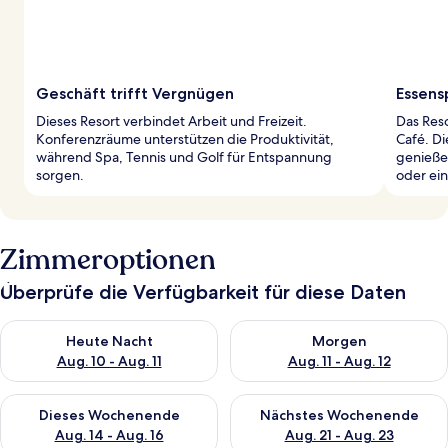
Geschäft trifft Vergnügen
Essens
Dieses Resort verbindet Arbeit und Freizeit.
Das Reso
Konferenzräume unterstützen die Produktivität,
Café. D
während Spa, Tennis und Golf für Entspannung
genieße
sorgen.
oder ein
Zimmeroptionen
Überprüfe die Verfügbarkeit für diese Daten
Überprüfe die Verfügbarkeit für heute Nacht, Aug. 10 - Aug. 11
Überprüfe die Verfügbarkeit fü
Heute Nacht
Morgen
Aug. 10 - Aug. 11
Aug. 11 - Aug. 12
Überprüfe die Verfügbarkeit für dieses Wochenende, Aug. 14 -
Überprüfe die Verfügbarkeit f
Dieses Wochenende
Nächstes Wochenende
Aug. 14 - Aug. 16
Aug. 21 - Aug. 23