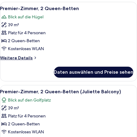
1 King-
Alle
Ein Hotelzimmer mit zwei Betten, eine
7
Bett
Premier-Zimmer, 2 Queen-Betten
Fotos
(Juliette
Blick auf die Hügel
Balcony)
für
39 m²
Premier-
Zimmer,
Platz für 4 Personen
2 Queen-
2 Queen-Betten
Betten
Kostenloses WLAN
anzeigen
Weitere
Weitere Details
Details
für
Daten auswählen und Preise sehen
Premier-
Zimmer,
2 Queen-
Alle
Ein Hotelzimmer mit Bett, Sofa, Sessel,
10
Betten
Premier-Zimmer, 2 Queen-Betten (Juliette Balcony)
Fotos
Blick auf den Golfplatz
für
39 m²
Premier-
Zimmer,
Platz für 4 Personen
2 Queen-
2 Queen-Betten
Betten
Kostenloses WLAN