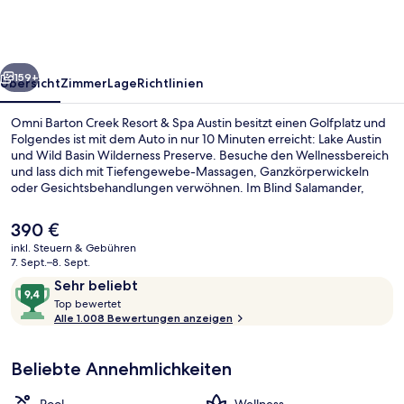
Resort
&
Spa
rück
Weiter
Austin
159+
Übersicht
Zimmer
Lage
Richtlinien
Omni Barton Creek Resort & Spa Austin besitzt einen Golfplatz und
Folgendes ist mit dem Auto in nur 10 Minuten erreicht: Lake Austin
und Wild Basin Wilderness Preserve. Besuche den Wellnessbereich
und lass dich mit Tiefengewebe-Massagen, Ganzkörperwickeln
oder Gesichtsbehandlungen verwöhnen. Im Blind Salamander,
einem der 7 Restaurants, bekommst du Abendessen. Als weitere
Highlights bietet dieses Resort im luxuriösen Stil 4 Außenpools,
Der
390 €
einen Innenpool und eine Poolbar. Das hilfsbereite Personal und der
aktuelle
inkl. Steuern & Gebühren
allgemeine Zustand erhalten gute Bewertungen von anderen
Preis
7. Sept.–8. Sept.
Reisenden.
Innenpool, 4 Außenpools, Cabañas (
beträgt
Bewertungen
9,4
Sehr beliebt
390 €.
T
von
Top bewertet
o
Alle 1.008 Bewertungen anzeigen
10,
p
Sehr
beliebt
Beliebte Annehmlichkeiten
b
e
w