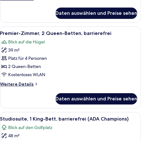
barrierefrei
Details
anzeigen
für
Daten auswählen und Preise sehen
Deluxe-
Zimmer,
1 King-
Alle
Ein Hotelzimmer mit zwei Betten, eine
7
Bett,
Premier-Zimmer, 2 Queen-Betten, barrierefrei
Fotos
barrierefrei
Blick auf die Hügel
für
39 m²
Premier-
Zimmer,
Platz für 4 Personen
2 Queen-
2 Queen-Betten
Betten,
Kostenloses WLAN
barrierefrei
Weitere
Weitere Details
anzeigen
Details
für
Daten auswählen und Preise sehen
Premier-
Zimmer,
2 Queen-
Alle
Ein Hotelzimmer mit Sofa, Sessel, kle
9
Betten,
Studiosuite, 1 King-Bett, barrierefrei (ADA Champions)
Fotos
barrierefrei
Blick auf den Golfplatz
für
48 m²
Studiosuite,