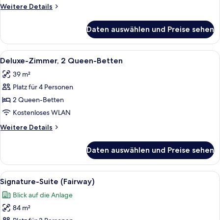
(Juliette
Weitere
Weitere Details
Balcony)
Details
anzeigen
für
Daten auswählen und Preise sehen
Premier-
Zimmer,
2 Queen-
Alle
Ein Hotelzimmer mit zwei Betten, eine
8
Betten
Deluxe-Zimmer, 2 Queen-Betten
Fotos
(Juliette
39 m²
Balcony)
für
Platz für 4 Personen
Deluxe-
Zimmer,
2 Queen-Betten
2 Queen-
Kostenloses WLAN
Betten
Weitere
Weitere Details
anzeigen
Details
für
Daten auswählen und Preise sehen
Deluxe-
Zimmer,
2 Queen-
Alle
Ein modernes Hotelzimmer mit Küchenbe
6
Betten
Signature-Suite (Fairway)
Fotos
Blick auf die Anlage
für
84 m²
Signature-