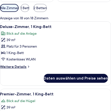
Verfügbare
Alle Zimmer
1 Bett
2 Betten
Filter
für
Anzeige von 18 von 18 Zimmern
Zimmer
Alle
Ein Hotelzimmer mit einem großen Bet
6
Deluxe-Zimmer, 1 King-Bett
Fotos
Blick auf die Anlage
für
39 m²
Deluxe-
Zimmer,
Platz für 3 Personen
1 King-
1 King-Bett
Bett
Kostenloses WLAN
anzeigen
Weitere
Weitere Details
Details
für
Daten auswählen und Preise sehen
Deluxe-
Zimmer,
1 King-
Alle
Ein Hotelzimmer mit einem großen Bet
8
Bett
Premier-Zimmer, 1 King-Bett
Fotos
Blick auf die Hügel
für
39 m²
Premier-