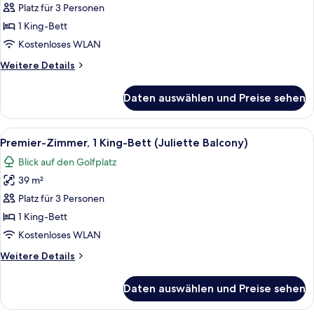
Zimmer,
Platz für 3 Personen
1 King-
1 King-Bett
Bett
Kostenloses WLAN
anzeigen
Weitere
Weitere Details
Details
für
Daten auswählen und Preise sehen
Premier-
Zimmer,
1 King-
Alle
Ein Hotelzimmer mit einem großen Bett,
8
Bett
Premier-Zimmer, 1 King-Bett (Juliette Balcony)
Fotos
Blick auf den Golfplatz
für
39 m²
Premier-
Zimmer,
Platz für 3 Personen
1 King-
1 King-Bett
Bett
Kostenloses WLAN
(Juliette
Weitere
Weitere Details
Balcony)
Details
anzeigen
für
Daten auswählen und Preise sehen
Premier-
Zimmer,