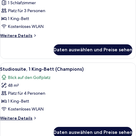
1 King-
1 Schlafzimmer
Bett,
Platz für 3 Personen
barrierefrei
1 King-Bett
(ADA
Kostenloses WLAN
Champions)
Weitere
Weitere Details
anzeigen
Details
für
Daten auswählen und Preise sehen
Studiosuite,
1 King-
Bett,
Alle
Ein Hotelzimmer mit einem großen Bett
7
barrierefrei
Studiosuite, 1 King-Bett (Champions)
Fotos
(ADA
Blick auf den Golfplatz
Champions)
für
48 m²
Studiosuite,
1 King-
Platz für 4 Personen
Bett
1 King-Bett
(Champions)
Kostenloses WLAN
anzeigen
Weitere
Weitere Details
Details
für
Daten auswählen und Preise sehen
Studiosuite,