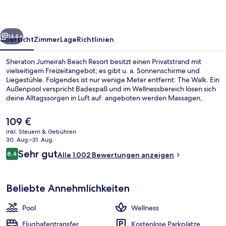
rück
Weiter
144+
Übersicht
Zimmer
Lage
Richtlinien
Sheraton Jumeirah Beach Resort besitzt einen Privatstrand mit
vielseitigem Freizeitangebot; es gibt u. a. Sonnenschirme und
Liegestühle. Folgendes ist nur wenige Meter entfernt: The Walk. Ein
Außenpool verspricht Badespaß und im Wellnessbereich lösen sich
deine Alltagssorgen in Luft auf: angeboten werden Massagen,
Gesichtsbehandlungen und Aromatherapie. Sea Field ist auf
internationale Küche spezialisiert und zum Mittagessen und
Der
109 €
Abendessen geöffnet. Dank Bar vor Ort kannst du den Tag
aktuelle
inkl. Steuern & Gebühren
gemütlich ausklingen lassen. Weitere Highlights wie eine Poolbar,
Preis
30. Aug.–31. Aug.
ein Fitnessbereich (rund um die Uhr geöffnet) und
Blick von der Unterkunft
beträgt
Bewertungen
Fitnessmöglichkeiten sprechen für dieses Hotel im luxuriösen Stil.
Sehr gut
8,4
Alle 1.002 Bewertungen anzeigen
109 €.
8,4 von 10.
Andere Reisende lieben das hilfsbereite Personal. Die öffentlichen
Verkehrsmittel sind ganz in der Nähe: Zur U-Bahn
(Straßenbahnhaltestelle Jumeirah Beach Residence 2) sind es nur 6
Beliebte Annehmlichkeiten
Gehminuten.
Pool
Wellness
Flughafentransfer
Kostenlose Parkplätze