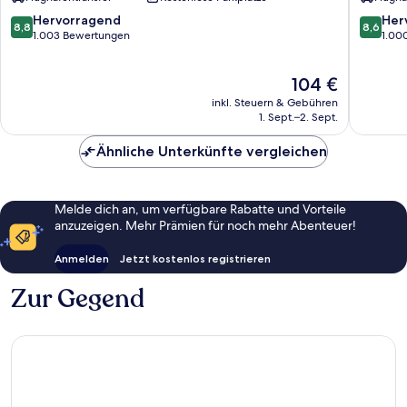
Marina
Dubai
Marina
8.8
8.6
Hervorragend
Her
8,8
8,6
von
von
1.003 Bewertungen
1.00
10,
10,
Hervorragend,
Hervorr
Der
104 €
1.003
1.000
Preis
Bewertungen
Bewert
inkl. Steuern & Gebühren
beträgt
1. Sept.–2. Sept.
104 €
Ähnliche Unterkünfte vergleichen
Melde dich an, um verfügbare Rabatte und Vorteile
anzuzeigen. Mehr Prämien für noch mehr Abenteuer!
Anmelden
Jetzt kostenlos registrieren
Zur Gegend