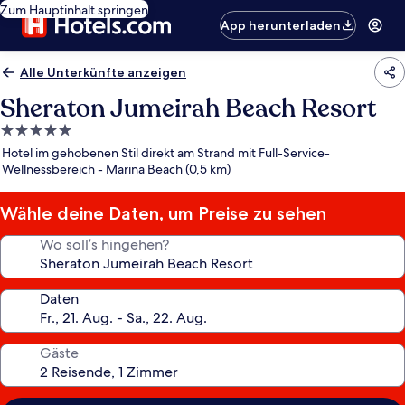
Zum Hauptinhalt springen
App herunterladen
Alle Unterkünfte anzeigen
Sheraton Jumeirah Beach Resort
5.0-
Sterne-
Hotel im gehobenen Stil direkt am Strand mit Full-Service-
Unterkunft
Wellnessbereich - Marina Beach (0,5 km)
Wähle deine Daten, um Preise zu sehen
Wo soll’s hingehen?
Daten
Gäste