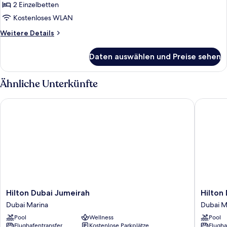
Zimmer,
2 Einzelbetten
2 Einzelbetten,
Kostenloses WLAN
Meerblick
Weitere
Weitere Details
anzeigen
Details
für
Daten auswählen und Preise sehen
Club-
Zimmer,
2 Einzelbetten,
Ähnliche Unterkünfte
Meerblick
Hilton Dubai Jumeirah
Hilton D
Hilton
Hilton
Hilton Dubai Jumeirah
Hilton
Dubai
Dubai
Dubai Marina
Dubai M
Jumeirah
the
Pool
Wellness
Pool
Dubai
Walk
Flughafentransfer
Kostenlose Parkplätze
Flugha