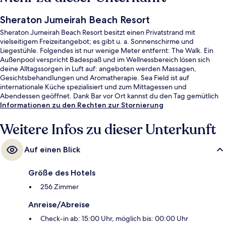
Sheraton Jumeirah Beach Resort
Sheraton Jumeirah Beach Resort besitzt einen Privatstrand mit
vielseitigem Freizeitangebot; es gibt u. a. Sonnenschirme und
Liegestühle. Folgendes ist nur wenige Meter entfernt: The Walk. Ein
Außenpool verspricht Badespaß und im Wellnessbereich lösen sich
deine Alltagssorgen in Luft auf: angeboten werden Massagen,
Gesichtsbehandlungen und Aromatherapie. Sea Field ist auf
internationale Küche spezialisiert und zum Mittagessen und
Abendessen geöffnet. Dank Bar vor Ort kannst du den Tag gemütlich
ausklingen lassen. Weitere Highlights wie eine Poolbar, ein
Informationen zu den Rechten zur Stornierung
Fitnessbereich (rund um die Uhr geöffnet) und Fitnessmöglichkeiten
sprechen für dieses Hotel im luxuriösen Stil. Andere Reisende lieben
Weitere Infos zu dieser Unterkunft
das hilfsbereite Personal. Die öffentlichen Verkehrsmittel sind ganz in
der Nähe: Zur U-Bahn (Straßenbahnhaltestelle Jumeirah Beach
Auf einen Blick
Residence 2) sind es nur 6 Gehminuten.
Größe des Hotels
256 Zimmer
Anreise/Abreise
Check-in ab: 15:00 Uhr, möglich bis: 00:00 Uhr