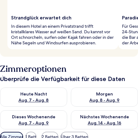
Strandglück erwartet dich
Paradi
In diesem Hotel an einem Privatstrand trifft
Für Ges
kristallklares Wasser auf weißen Sand. Du kannst vor
24-Stun
Ort schnorcheln, surfen oder Kajak fahren oder in der
die Bar 
Nähe Segeln und Windsurfen ausprobieren.
der Arbe
Zimmeroptionen
Überprüfe die Verfügbarkeit für diese Daten
Überprüfe die Verfügbarkeit für heute Nacht, Aug. 7 - Aug. 8.
Überprüfe die Verfügbarkeit f
Heute Nacht
Morgen
Aug. 7 - Aug. 8
Aug. 8 - Aug. 9
Überprüfe die Verfügbarkeit für dieses Wochenende, Aug. 7 - 
Überprüfe die Verfügbarkeit f
Dieses Wochenende
Nächstes Wochenende
Aug. 7 - Aug. 9
Aug. 14 - Aug. 16
Verfügbare
Alle Zimmer
1 Bett
2 Betten
Über 3 Betten