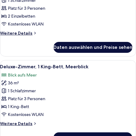
Zimmer,
1 Schlafzimmer
2 Einzelbetten
Platz für 3 Personen
(View)
2 Einzelbetten
anzeigen
Kostenloses WLAN
Weitere
Weitere Details
Details
für
Daten auswählen und Preise sehen
Deluxe-
Zimmer,
2 Einzelbetten
Alle
Blick auf das Wasserufer mit einem g
14
(View)
Deluxe-Zimmer, 1 King-Bett, Meerblick
Fotos
Blick aufs Meer
für
36 m²
Deluxe-
Zimmer,
1 Schlafzimmer
1 King-
Platz für 3 Personen
Bett,
1 King-Bett
Meerblick
Kostenloses WLAN
anzeigen
Weitere
Weitere Details
Details
für