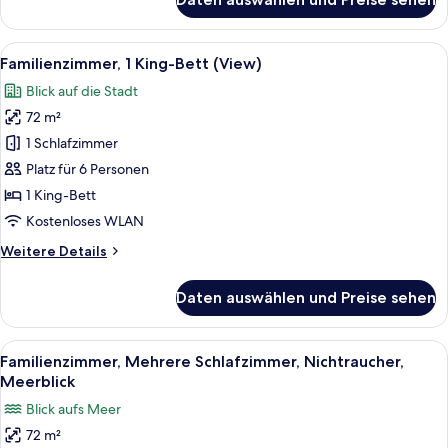
Deluxe-
Zimmer,
1 King-
Alle
Ein modernes Hotelzimmer mit einem g
13
Bett
Familienzimmer, 1 King-Bett (View)
Fotos
(JBR
Blick auf die Stadt
View)
für
72 m²
Familienzimmer,
1 King-
1 Schlafzimmer
Bett
Platz für 6 Personen
(View)
1 King-Bett
anzeigen
Kostenloses WLAN
Weitere
Weitere Details
Details
für
Daten auswählen und Preise sehen
Familienzimmer,
1 King-
Bett
Alle
Ein modernes Hotelzimmer mit einem g
12
(View)
Familienzimmer, Mehrere Schlafzimmer, Nichtraucher,
Fotos
Meerblick
für
Blick aufs Meer
Familienzimmer,
72 m²
Mehrere