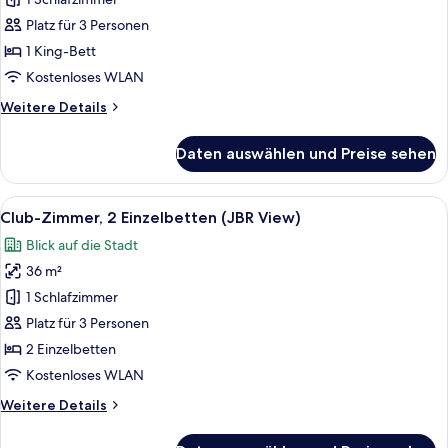
Zimmer,
1 King-
Platz für 3 Personen
Bett
1 King-Bett
(View)
Kostenloses WLAN
anzeigen
Weitere
Weitere Details
Details
für
Daten auswählen und Preise sehen
Club-
Zimmer,
1 King-
Alle
Ein modernes Hotelzimmer mit einem g
7
Bett
Club-Zimmer, 2 Einzelbetten (JBR View)
Fotos
(View)
Blick auf die Stadt
für
36 m²
Club-
Zimmer,
1 Schlafzimmer
2 Einzelbetten
Platz für 3 Personen
(JBR
2 Einzelbetten
View)
Kostenloses WLAN
anzeigen
Weitere
Weitere Details
Details
für