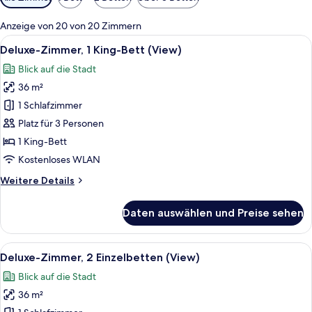
Filter
für
Anzeige von 20 von 20 Zimmern
Zimmer
Alle
Ein modernes Hotelzimmer mit einem gr
10
Deluxe-Zimmer, 1 King-Bett (View)
Fotos
Blick auf die Stadt
für
36 m²
Deluxe-
Zimmer,
1 Schlafzimmer
1 King-
Platz für 3 Personen
Bett
1 King-Bett
(View)
Kostenloses WLAN
anzeigen
Weitere
Weitere Details
Details
für
Daten auswählen und Preise sehen
Deluxe-
Zimmer,
1 King-
Alle
Ein modernes Hotelzimmer mit einem g
7
Bett
Deluxe-Zimmer, 2 Einzelbetten (View)
Fotos
(View)
Blick auf die Stadt
für
36 m²
Deluxe-