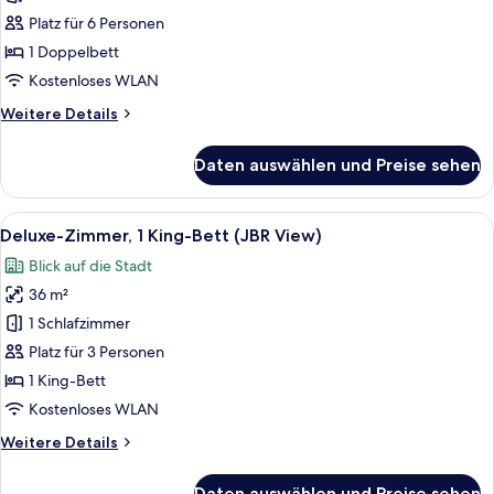
1
Platz für 6 Personen
Doppelbett,
1 Doppelbett
Nichtraucher,
Kostenloses WLAN
Gartenblick
Weitere
Weitere Details
anzeigen
Details
für
Daten auswählen und Preise sehen
Club-
Suite,
1
Alle
Ein Hotelzimmer mit einem Bett, einem 
11
Doppelbett,
Deluxe-Zimmer, 1 King-Bett (JBR View)
Fotos
Nichtraucher,
Blick auf die Stadt
Gartenblick
für
36 m²
Deluxe-
Zimmer,
1 Schlafzimmer
1 King-
Platz für 3 Personen
Bett
1 King-Bett
(JBR
Kostenloses WLAN
View)
Weitere
Weitere Details
anzeigen
Details
für
Daten auswählen und Preise sehen