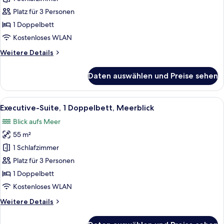
1
Platz für 3 Personen
Doppelbett
1 Doppelbett
(View)
Kostenloses WLAN
anzeigen
Weitere
Weitere Details
Details
für
Daten auswählen und Preise sehen
Junior-
Suite,
1
Alle
Blick auf das Wasserufer mit einem g
12
Doppelbett
Executive-Suite, 1 Doppelbett, Meerblick
Fotos
(View)
Blick aufs Meer
für
55 m²
Executive-
Suite,
1 Schlafzimmer
1
Platz für 3 Personen
Doppelbett,
1 Doppelbett
Meerblick
Kostenloses WLAN
anzeigen
Weitere
Weitere Details
Details
für