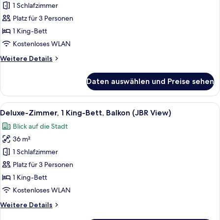
Zimmer,
1 Schlafzimmer
1 King-
Platz für 3 Personen
Bett,
1 King-Bett
Meerblick
Kostenloses WLAN
(Balcony)
Weitere
Weitere Details
anzeigen
Details
für
Daten auswählen und Preise sehen
Deluxe-
Zimmer,
1 King-
Alle
Ein Hotelzimmer mit einem großen Bet
8
Bett,
Deluxe-Zimmer, 1 King-Bett, Balkon (JBR View)
Fotos
Meerblick
Blick auf die Stadt
(Balcony)
für
36 m²
Deluxe-
Zimmer,
1 Schlafzimmer
1 King-
Platz für 3 Personen
Bett,
1 King-Bett
Balkon
Kostenloses WLAN
(JBR
Weitere
Weitere Details
View)
Details