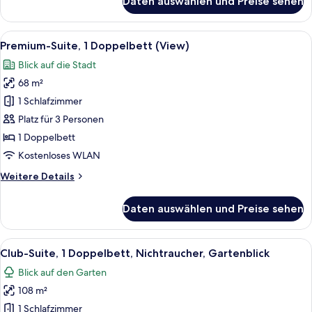
Daten auswählen und Preise sehen
Executive-
Suite,
1
Alle
Ein modernes Hotelzimmer mit großem 
9
Doppelbett,
Premium-Suite, 1 Doppelbett (View)
Fotos
Meerblick
Blick auf die Stadt
für
68 m²
Premium-
Suite,
1 Schlafzimmer
1
Platz für 3 Personen
Doppelbett
1 Doppelbett
(View)
Kostenloses WLAN
anzeigen
Weitere
Weitere Details
Details
für
Daten auswählen und Preise sehen
Premium-
Suite,
1
Alle
Ein modernes Hotelzimmer mit einem g
7
Doppelbett
Club-Suite, 1 Doppelbett, Nichtraucher, Gartenblick
Fotos
(View)
Blick auf den Garten
für
108 m²
Club-
Suite,
1 Schlafzimmer