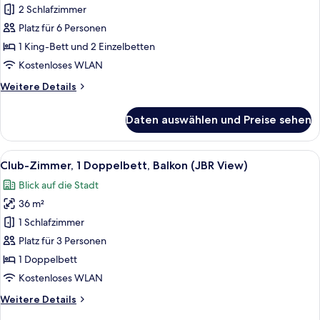
2 Schlafzimmer
Schlafzimmer,
Nichtraucher,
Platz für 6 Personen
Meerblick
1 King-Bett und 2 Einzelbetten
anzeigen
Kostenloses WLAN
Weitere
Weitere Details
Details
für
Daten auswählen und Preise sehen
Familienzimmer,
Mehrere
Schlafzimmer,
Alle
Ein Hotelzimmer mit einem großen Bet
8
Nichtraucher,
Club-Zimmer, 1 Doppelbett, Balkon (JBR View)
Fotos
Meerblick
Blick auf die Stadt
für
36 m²
Club-
Zimmer,
1 Schlafzimmer
1
Platz für 3 Personen
Doppelbett,
1 Doppelbett
Balkon
Kostenloses WLAN
(JBR
Weitere
Weitere Details
View)
Details