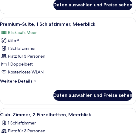
anzeigen
für
Daten auswählen und Preise sehen
Deluxe-
Zimmer,
1 King-
Alle
Blick auf das Wasserufer mit einem g
10
Bett,
Premium-Suite, 1 Schlafzimmer, Meerblick
Fotos
Balkon
Blick aufs Meer
(JBR
für
View)
68 m²
Premium-
Suite,
1 Schlafzimmer
1
Platz für 3 Personen
Schlafzimmer,
1 Doppelbett
Meerblick
Kostenloses WLAN
anzeigen
Weitere
Weitere Details
Details
für
Daten auswählen und Preise sehen
Premium-
Suite,
1
Alle
Blick auf das Wasserufer mit einem g
6
Schlafzimmer,
Club-Zimmer, 2 Einzelbetten, Meerblick
Fotos
Meerblick
1 Schlafzimmer
für
Platz für 3 Personen
Club-