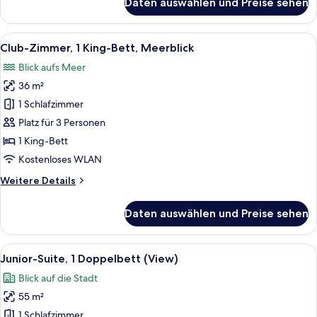
Daten auswählen und Preise sehen
Club-
Zimmer,
2 Einzelbetten
Alle
Blick auf das Wasserufer mit einem g
15
(JBR
Club-Zimmer, 1 King-Bett, Meerblick
Fotos
View)
Blick aufs Meer
für
36 m²
Club-
Zimmer,
1 Schlafzimmer
1 King-
Platz für 3 Personen
Bett,
1 King-Bett
Meerblick
Kostenloses WLAN
anzeigen
Weitere
Weitere Details
Details
für
Daten auswählen und Preise sehen
Club-
Zimmer,
1 King-
Alle
Ein modernes Wohnzimmer mit Flachbi
9
Bett,
Junior-Suite, 1 Doppelbett (View)
Fotos
Meerblick
Blick auf die Stadt
für
55 m²
Junior-
Suite,
1 Schlafzimmer