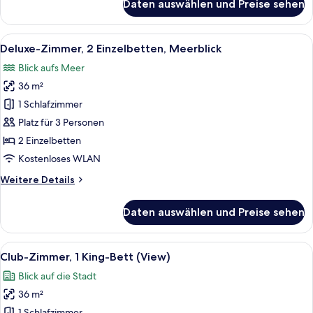
Daten auswählen und Preise sehen
Deluxe-
Zimmer,
1 King-
Alle
Blick auf das Wasserufer mit einem g
8
Bett,
Deluxe-Zimmer, 2 Einzelbetten, Meerblick
Fotos
Meerblick
Blick aufs Meer
für
36 m²
Deluxe-
Zimmer,
1 Schlafzimmer
2 Einzelbetten,
Platz für 3 Personen
Meerblick
2 Einzelbetten
anzeigen
Kostenloses WLAN
Weitere
Weitere Details
Details
für
Daten auswählen und Preise sehen
Deluxe-
Zimmer,
2 Einzelbetten,
Alle
Ein modernes Hotelzimmer mit einem gr
12
Meerblick
Club-Zimmer, 1 King-Bett (View)
Fotos
Blick auf die Stadt
für
36 m²
Club-
1 Schlafzimmer