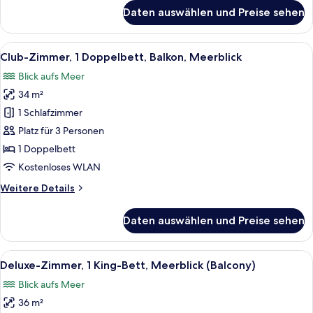
anzeigen
für
Daten auswählen und Preise sehen
Club-
Zimmer,
1
Alle
Blick auf das Wasserufer mit einem g
10
Doppelbett,
Club-Zimmer, 1 Doppelbett, Balkon, Meerblick
Fotos
Balkon
Blick aufs Meer
(JBR
für
View)
34 m²
Club-
Zimmer,
1 Schlafzimmer
1
Platz für 3 Personen
Doppelbett,
1 Doppelbett
Balkon,
Kostenloses WLAN
Meerblick
Weitere
Weitere Details
anzeigen
Details
für
Daten auswählen und Preise sehen
Club-
Zimmer,
1
Alle
Blick auf das Wasserufer mit einem g
10
Doppelbett,
Deluxe-Zimmer, 1 King-Bett, Meerblick (Balcony)
Fotos
Balkon,
Blick aufs Meer
Meerblick
für
36 m²
Deluxe-