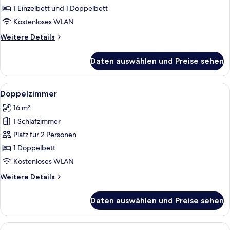
1 Einzelbett und 1 Doppelbett
Kostenloses WLAN
Weitere
Weitere Details
Details
für
Daten auswählen und Preise sehen
Dreibettzimmer
Alle
Doppelzimmer | Allergikerbettwaren, Sc
4
Doppelzimmer
Fotos
16 m²
für
1 Schlafzimmer
Doppelzimmer
anzeigen
Platz für 2 Personen
1 Doppelbett
Kostenloses WLAN
Weitere
Weitere Details
Details
für
Daten auswählen und Preise sehen
Doppelzimmer
Alle
Ein kleines, modernes Schlafzimmer mi