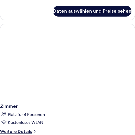
Details
für
Daten auswählen und Preise sehen
Double
room
Zimmer
Platz für 4 Personen
Kostenloses WLAN
Weitere
Weitere Details