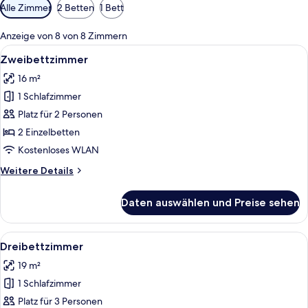
Verfügbare
Alle Zimmer
2 Betten
1 Bett
Filter
für
Anzeige von 8 von 8 Zimmern
Zimmer
Alle
Ein Hotelzimmer mit Bett, Nachttisch,
4
Zweibettzimmer
Fotos
16 m²
für
1 Schlafzimmer
Zweibettzimmer
anzeigen
Platz für 2 Personen
2 Einzelbetten
Kostenloses WLAN
Weitere
Weitere Details
Details
für
Daten auswählen und Preise sehen
Zweibettzimmer
Alle
Ein Hotelzimmer mit zwei Einzelbette
4
Dreibettzimmer
Fotos
19 m²
für
1 Schlafzimmer
Dreibettzimmer
anzeigen
Platz für 3 Personen