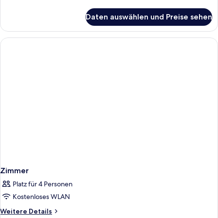
Details
für
Daten auswählen und Preise sehen
Zimmer
Zimmer
Platz für 4 Personen
Kostenloses WLAN
Weitere
Weitere Details