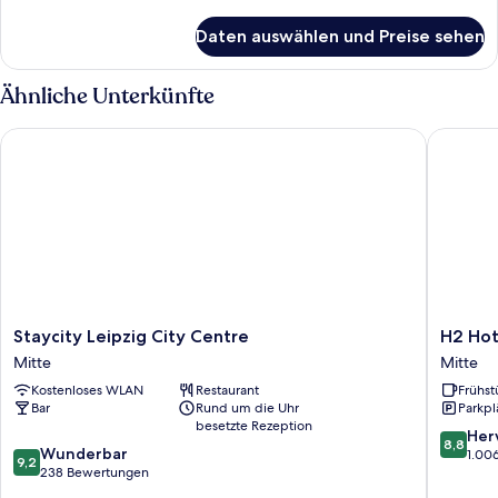
Details
für
Daten auswählen und Preise sehen
Zimmer
Ähnliche Unterkünfte
Staycity Leipzig City Centre
H2 Hotel
Staycity
H2
Staycity Leipzig City Centre
H2 Hot
Leipzig
Hotel
Mitte
Mitte
City
Leipzig
Kostenloses WLAN
Restaurant
Frühst
Centre
Mitte
Bar
Rund um die Uhr
Parkpl
Mitte
besetzte Rezeption
8.8
Her
8,8
9.2
Wunderbar
von
1.00
9,2
von
238 Bewertungen
10,
10,
Hervorr