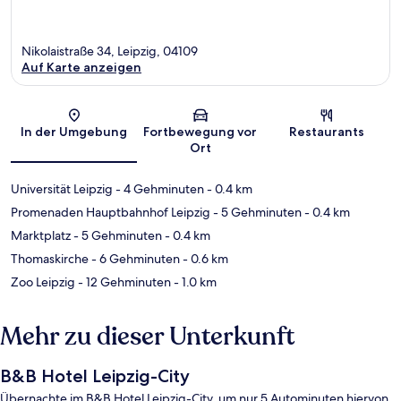
Nikolaistraße 34, Leipzig, 04109
Auf Karte anzeigen
Karte
In der Umgebung
Fortbewegung vor
Restaurants
Ort
Universität Leipzig
- 4 Gehminuten
- 0.4 km
Promenaden Hauptbahnhof Leipzig
- 5 Gehminuten
- 0.4 km
Marktplatz
- 5 Gehminuten
- 0.4 km
Thomaskirche
- 6 Gehminuten
- 0.6 km
Zoo Leipzig
- 12 Gehminuten
- 1.0 km
Mehr zu dieser Unterkunft
B&B Hotel Leipzig-City
Übernachte im B&B Hotel Leipzig-City, um nur 5 Autominuten hiervon