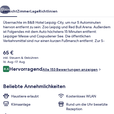
rück
Weiter
30+
Übersicht
Zimmer
Lage
Richtlinien
Übernachte im B&B Hotel Leipzig-City, um nur 5 Autominuten
hiervon entfernt zu sein: Zoo Leipzig und Red Bull Arena. Außerdem
ist Folgendes mit dem Auto höchstens 15 Minuten entfernt:
Leipziger Messe und Cospudener See. Die öffentlichen
Verkehrsmittel sind nur einen kurzen Fußmarsch entfernt: Zur S-
Bahn-Station Markt sind es 6 Minuten und zur
Straßenbahnhaltestelle Coppiplatz 6 Minuten.
Der
65 €
aktuelle
inkl. Steuern & Gebühren
Preis
16. Aug.–17. Aug.
Speisen
beträgt
Bewertungen
Hervorragend
8,6
Alle 153 Bewertungen anzeigen
65 €.
8,6 von 10.
Beliebte Annehmlichkeiten
Haustiere erlaubt
Kostenloses WLAN
Klimaanlage
Rund um die Uhr besetzte
Rezeption