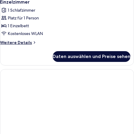
4
Einzelzimmer
Fotos
1 Schlafzimmer
für
Platz für 1 Person
Einzelzimmer
anzeigen
1 Einzelbett
Kostenloses WLAN
Weitere
Weitere Details
Details
für
Daten auswählen und Preise sehen
Einzelzimmer