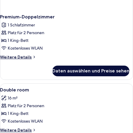
Premium-Doppelzimmer
1 Schlafzimmer
Platz für 2 Personen
1 King-Bett
Kostenloses WLAN
Weitere
Weitere Details
Details
für
Daten auswählen und Preise sehen
Premium-
Doppelzimmer
Alle
Allergikerbettwaren, Schreibtisch, scha
1
Double room
Fotos
16 m²
für
Platz für 2 Personen
Double
room
1 King-Bett
anzeigen
Kostenloses WLAN
Weitere
Weitere Details