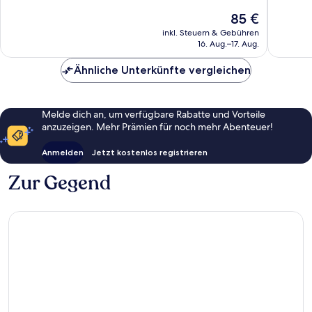
Wunderbar,
1.006
Der
85 €
238
Bewert
Preis
inkl. Steuern & Gebühren
Bewertungen
beträgt
16. Aug.–17. Aug.
85 €
Ähnliche Unterkünfte vergleichen
Melde dich an, um verfügbare Rabatte und Vorteile
anzuzeigen. Mehr Prämien für noch mehr Abenteuer!
Anmelden
Jetzt kostenlos registrieren
Zur Gegend