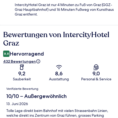
IntercityHotel Graz ist nur 4 Minuten zu Fuß von Graz (GGZ-
Graz Hauptbahnhof) und 16 Minuten Fußweg von Kunsthaus
Graz entfernt.
Bewertungen von IntercityHotel
Bewertungen
Graz
Hervorragend
8,8
432 Bewertungen
9,2
8,6
9,0
Sauberkeit
Ausstattung
Personal & Service
Bewertungen
Verifizierte Bewertung
10/10 – Außergewöhnlich
13. Juni 2026
Tolle Lage direkt beim Bahnhof mit vielen Strassenbahn Linien,
welche direkt ins Zentrum von Graz führen, grosses Parking