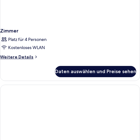
Zimmer
Platz für 4 Personen
Kostenloses WLAN
Weitere
Weitere Details
Details
für
Daten auswählen und Preise sehen
Zimmer