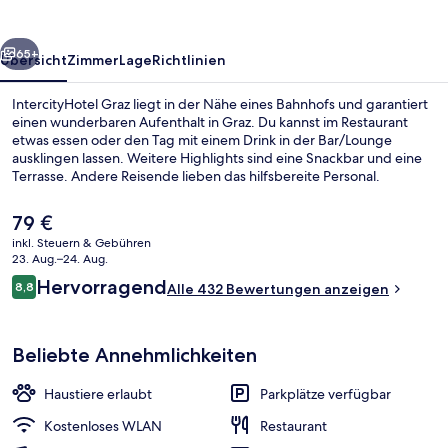
rück
Weiter
65+
Übersicht
Zimmer
Lage
Richtlinien
IntercityHotel Graz liegt in der Nähe eines Bahnhofs und garantiert
einen wunderbaren Aufenthalt in Graz. Du kannst im Restaurant
etwas essen oder den Tag mit einem Drink in der Bar/Lounge
ausklingen lassen. Weitere Highlights sind eine Snackbar und eine
Terrasse. Andere Reisende lieben das hilfsbereite Personal.
Der
79 €
aktuelle
inkl. Steuern & Gebühren
Preis
23. Aug.–24. Aug.
Außenbereich
beträgt
Bewertungen
Hervorragend
8,8
Alle 432 Bewertungen anzeigen
79 €.
8,8 von 10.
Beliebte Annehmlichkeiten
Haustiere erlaubt
Parkplätze verfügbar
Kostenloses WLAN
Restaurant