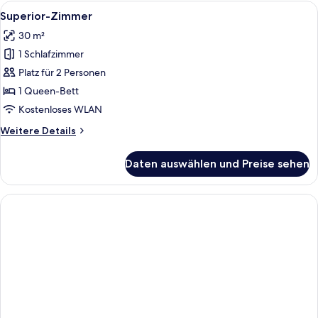
Alle
Ein modernes Hotelzimmer mit Holzbod
6
Superior-Zimmer
Fotos
30 m²
für
1 Schlafzimmer
Superior-
Zimmer
Platz für 2 Personen
anzeigen
1 Queen-Bett
Kostenloses WLAN
Weitere
Weitere Details
Details
für
Daten auswählen und Preise sehen
Superior-
Zimmer