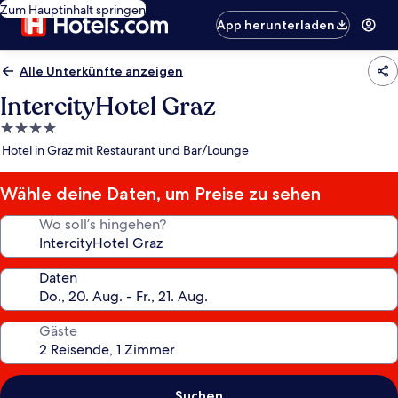
Zum Hauptinhalt springen
App herunterladen
Alle Unterkünfte anzeigen
IntercityHotel Graz
4.0-
Sterne-
Hotel in Graz mit Restaurant und Bar/Lounge
Unterkunft
Wähle deine Daten, um Preise zu sehen
Wo soll’s hingehen?
Daten
Gäste
Suchen