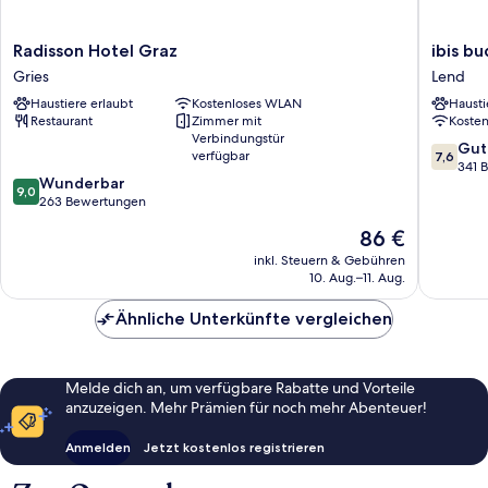
Radisson
ibis
Radisson Hotel Graz
ibis b
Hotel
budget
Gries
Lend
Graz
Graz
Haustiere erlaubt
Kostenloses WLAN
Hausti
Gries
City
Restaurant
Zimmer mit
Koste
Lend
Verbindungstür
7.6
Gut
verfügbar
7,6
von
341 
9.0
Wunderbar
10,
9,0
von
263 Bewertungen
Gut,
10,
341
Der
86 €
Wunderbar,
Bewert
Preis
263
inkl. Steuern & Gebühren
beträgt
10. Aug.–11. Aug.
Bewertungen
86 €
Ähnliche Unterkünfte vergleichen
Melde dich an, um verfügbare Rabatte und Vorteile
anzuzeigen. Mehr Prämien für noch mehr Abenteuer!
Anmelden
Jetzt kostenlos registrieren