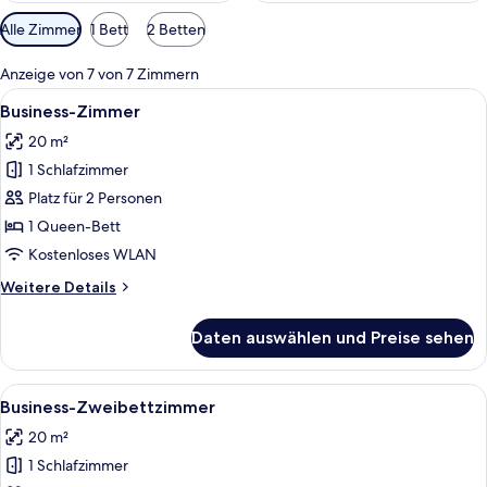
Verfügbare
Alle Zimmer
1 Bett
2 Betten
Filter
für
Anzeige von 7 von 7 Zimmern
Zimmer
Alle
Ein modernes Hotelzimmer mit einem g
6
Business-Zimmer
Fotos
20 m²
für
1 Schlafzimmer
Business-
Zimmer
Platz für 2 Personen
anzeigen
1 Queen-Bett
Kostenloses WLAN
Weitere
Weitere Details
Details
für
Daten auswählen und Preise sehen
Business-
Zimmer
Alle
Ein Hotelzimmer mit Schreibtisch, zwei
6
Business-Zweibettzimmer
Fotos
20 m²
für
1 Schlafzimmer
Business-