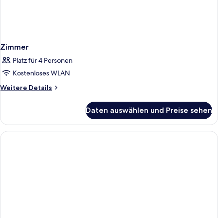
Zimmer
Platz für 4 Personen
Kostenloses WLAN
Weitere
Weitere Details
Details
für
Daten auswählen und Preise sehen
Zimmer