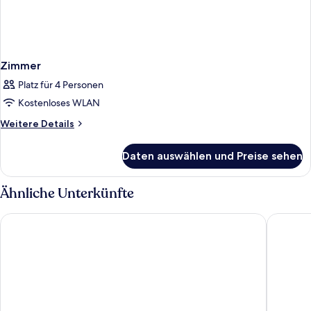
Zimmer
Platz für 4 Personen
Kostenloses WLAN
Weitere
Weitere Details
Details
für
Daten auswählen und Preise sehen
Zimmer
Ähnliche Unterkünfte
Radisson Hotel Graz
ibis bud