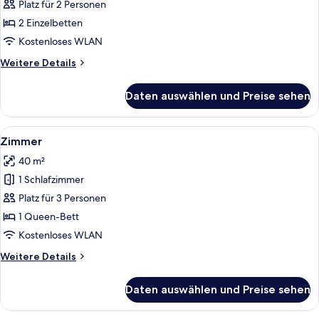
Zweibettzimmer
Platz für 2 Personen
anzeigen
2 Einzelbetten
Kostenloses WLAN
Weitere
Weitere Details
Details
für
Daten auswählen und Preise sehen
Business-
Zweibettzimmer
Alle
Ein modernes Badezimmer mit Dusche,
5
Zimmer
Fotos
40 m²
für
1 Schlafzimmer
Zimmer
anzeigen
Platz für 3 Personen
1 Queen-Bett
Kostenloses WLAN
Weitere
Weitere Details
Details
für
Daten auswählen und Preise sehen
Zimmer