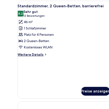
Betten
Alle
Ein Hotelzimmer mit zwei Bette
6
Standardzimmer, 2 Queen-Betten, barrierefrei
Fotos
Sehr gut
für
8,2
8,2 von 10
(13
13 Bewertungen
Standardzimmer,
Bewertungen)
46 m²
2 Queen-
1 Schlafzimmer
Betten,
Platz für 4 Personen
barrierefrei
2 Queen-Betten
anzeigen
Kostenloses WLAN
Weitere
Weitere Details
Details
für
Standardzimmer,
2 Queen-
Betten,
barrierefrei
Preise anzeige