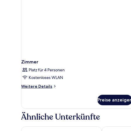
Zimmer
Platz für 4 Personen
Kostenloses WLAN
Weitere
Weitere Details
Details
für
Preise anzeige
Zimmer
Ähnliche Unterkünfte
Buck Meadows Lodge
Yosemite Vie