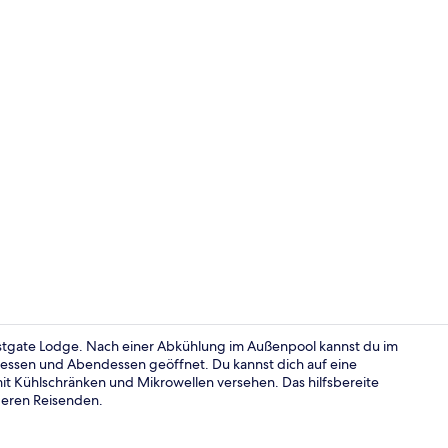
Video der U
stgate Lodge. Nach einer Abkühlung im Außenpool kannst du im
gessen und Abendessen geöffnet. Du kannst dich auf eine
it Kühlschränken und Mikrowellen versehen. Das hilfsbereite
Außenberei
deren Reisenden.