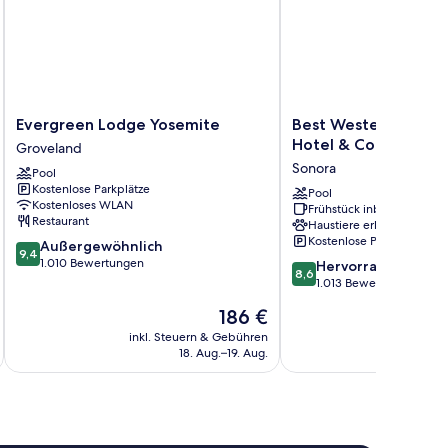
Evergreen
Best
Evergreen Lodge Yosemite
Best Western Plus S
Lodge
Western
Hotel & Conference
Groveland
Yosemite
Plus
Sonora
Pool
Groveland
Sonora
Kostenlose Parkplätze
Oaks
Pool
Kostenloses WLAN
Frühstück inbegriffen
Hotel
Restaurant
Haustiere erlaubt
&
Kostenlose Parkplätze
9.4
Außergewöhnlich
Conference
9,4
von
1.010 Bewertungen
8.6
Center
Hervorragend
8,6
10,
von
Sonora
1.013 Bewertungen
Außergewöhnlich,
10,
Der
186 €
1.010
Hervorragend,
Preis
Bewertungen
1.013
inkl. Steuern & Gebühren
inkl. S
beträgt
18. Aug.–19. Aug.
Bewertungen
186 €