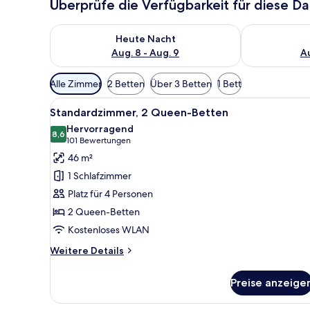
Überprüfe die Verfügbarkeit für diese D
Überprüfe die Verfügbarkeit für heute Nacht, Aug. 8
Überprüfe die
Heute Nacht
Aug. 8 - Aug. 9
Au
Verfügbare
Alle Zimmer
2 Betten
Über 3 Betten
1 Bett
Filter
Alle
Ein Hotelzimmer mit zwei Bett
für
7
Standardzimmer, 2 Queen-Betten
Fotos
Zimmer
Hervorragend
für
8,6
8,6 von 10
(101
101 Bewertungen
Standardzimmer,
Bewertungen)
46 m²
2 Queen-
1 Schlafzimmer
Betten
Platz für 4 Personen
anzeigen
2 Queen-Betten
Kostenloses WLAN
Weitere
Weitere Details
Details
für
Preise anzeige
Standardzimmer,
2 Queen-