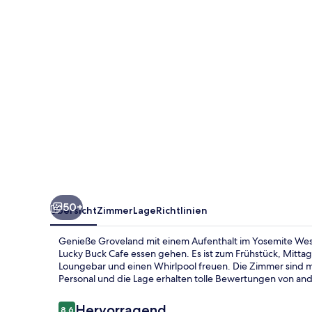
50+
Übersicht
Zimmer
Lage
Richtlinien
Genieße Groveland mit einem Aufenthalt im Yosemite We
Lucky Buck Cafe essen gehen. Es ist zum Frühstück, Mitta
Loungebar und einen Whirlpool freuen. Die Zimmer sind m
Personal und die Lage erhalten tolle Bewertungen von an
Bewertungen
Hervorragend
8,6