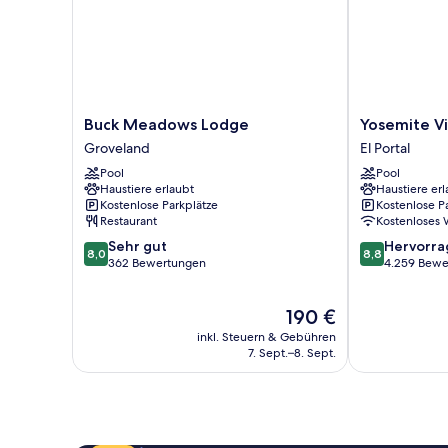
Buck
Yosemite
Buck Meadows Lodge
Yosemite V
Meadows
View
Groveland
El Portal
Lodge
Lodge
Pool
Pool
Groveland
El
Haustiere erlaubt
Haustiere erl
Portal
Kostenlose Parkplätze
Kostenlose P
Restaurant
Kostenloses
8.0
8.8
Sehr gut
Hervorr
8,0
8,8
von
von
362 Bewertungen
4.259 Bewe
10,
10,
Sehr
Hervorragend
Der
190 €
gut,
4.259
Preis
362
Bewertungen
inkl. Steuern & Gebühren
beträgt
Bewertungen
7. Sept.–8. Sept.
190 €