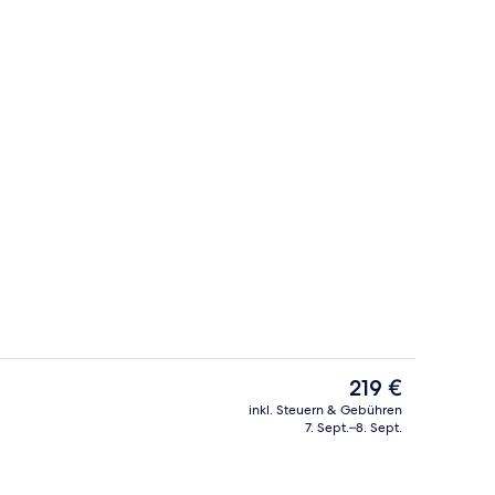
Deluxe-Zimmer | Hochwertige Bettwar
nterkunft
Der
219 €
aktuelle
inkl. Steuern & Gebühren
Preis
7. Sept.–8. Sept.
ch
Fassade der Unterkunft
beträgt
219 €.