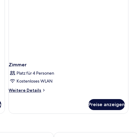
Zimmer
Platz für 4 Personen
Kostenloses WLAN
Weitere
Weitere Details
Details
für
n
Preise anzeigen
Zimmer
w Lodge
The Groveland Hotel