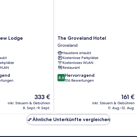
The
iew Lodge
The Groveland Hotel
Groveland
Groveland
Hotel
Haustiere erlaubt
Groveland
aubt
Kostenlose Parkplätze
arkplätze
Kostenloses WLAN
 WLAN
Restaurant
8.6
agend
Hervorragend
8,6
von
rtungen
516 Bewertungen
10,
,
Hervorragend,
Der
Der
333 €
161 €
516
Preis
Preis
Bewertungen
inkl. Steuern & Gebühren
inkl. Steuern & Gebühren
beträgt
beträgt
8. Sept.–9. Sept.
11. Aug.–12. Aug.
333 €
161 €
Ähnliche Unterkünfte vergleichen