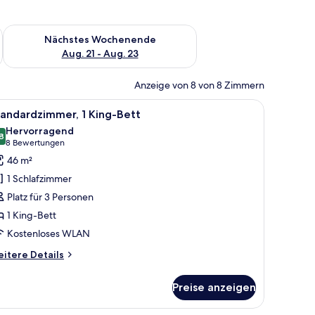
es Wochenende, Aug. 14 - Aug. 16.
Überprüfe die Verfügbarkeit für nächstes Wochenende, Aug. 2
Nächstes Wochenende
Aug. 21 - Aug. 23
Anzeige von 8 von 8 Zimmern
ontierten Fernseher und einem Fenster mit Vorhängen.
 Betten, einem Sessel, einem Tisch mit Pflanze, einer Lampe und Blick auf Ber
le
Ein Hotelzimmer mit einem großen Bett, einem
6
andardzimmer, 1 King-Bett
otos
Hervorragend
ür
8
8,8 von 10
(8
8 Bewertungen
tandardzimmer,
Bewertungen)
46 m²
King-
1 Schlafzimmer
ett
Platz für 3 Personen
nzeigen
1 King-Bett
Kostenloses WLAN
itere
itere Details
tails
r
Preise anzeigen
andardzimmer,
King-