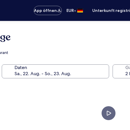
•
App öffnen
EUR
Unterkunft registr
dge
urant
Daten
G