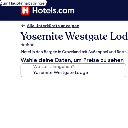
Zum Hauptinhalt springen
Alle Unterkünfte anzeigen
Yosemite Westgate Lo
3.0-
Sterne-
Hotel in den Bergen in Groveland mit Außenpool und Resta
Unterkunft
Wähle deine Daten, um Preise zu sehen
Wo soll’s hingehen?
Fotogalerie
von
Yosemite
Westgate
Lodge