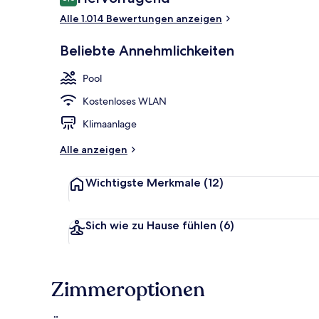
8,6 von 10.
Alle 1.014 Bewertungen anzeigen
Frühstück, M
Beliebte Annehmlichkeiten
Pool
Kostenloses WLAN
Klimaanlage
Alle anzeigen
Wichtigste Merkmale
(12)
Sich wie zu Hause fühlen
(6)
Zimmeroptionen