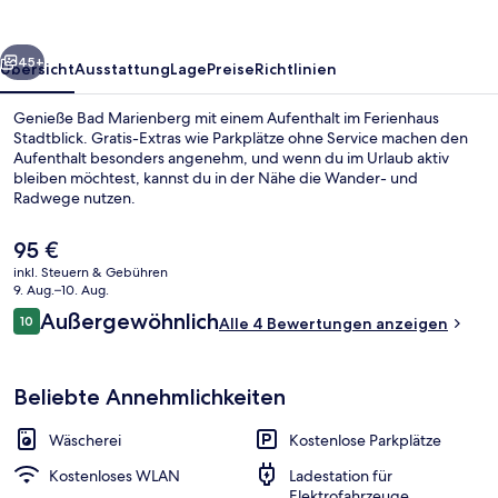
rück
Weiter
45+
Übersicht
Ausstattung
Lage
Preise
Richtlinien
Genieße Bad Marienberg mit einem Aufenthalt im Ferienhaus
Stadtblick. Gratis-Extras wie Parkplätze ohne Service machen den
Aufenthalt besonders angenehm, und wenn du im Urlaub aktiv
bleiben möchtest, kannst du in der Nähe die Wander- und
Radwege nutzen.
Der
95 €
aktuelle
inkl. Steuern & Gebühren
Preis
9. Aug.–10. Aug.
Luxury-Apartment, mit Bad | Blick vo
beträgt
Bewertungen
Außergewöhnlich
10
Alle 4 Bewertungen anzeigen
95 €.
10 von 10.
Beliebte Annehmlichkeiten
Wäscherei
Kostenlose Parkplätze
Kostenloses WLAN
Ladestation für
Elektrofahrzeuge