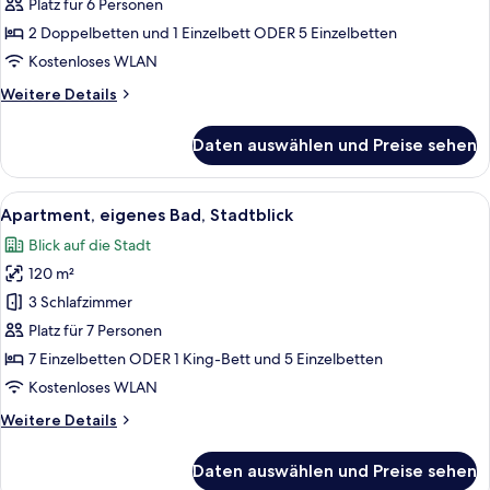
Platz für 6 Personen
2 Doppelbetten und 1 Einzelbett ODER 5 Einzelbetten
Kostenloses WLAN
Weitere
Weitere Details
Details
für
Daten auswählen und Preise sehen
Zimmer
Alle
Eine moderne Küche mit dunklen Schrän
4
Apartment, eigenes Bad, Stadtblick
Fotos
Blick auf die Stadt
für
120 m²
Apartment,
eigenes
3 Schlafzimmer
Bad,
Platz für 7 Personen
Stadtblick
7 Einzelbetten ODER 1 King-Bett und 5 Einzelbetten
anzeigen
Kostenloses WLAN
Weitere
Weitere Details
Details
für
Daten auswählen und Preise sehen
Apartment,