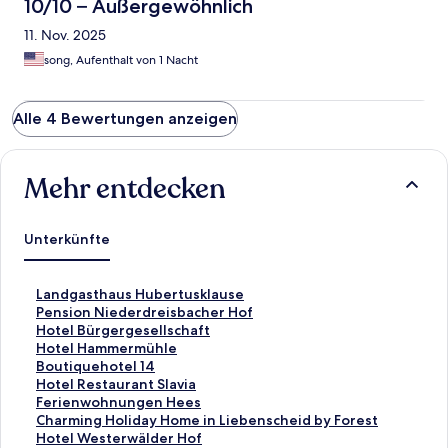
10/10 – Außergewöhnlich
11. Nov. 2025
song, Aufenthalt von 1 Nacht
Alle 4 Bewertungen anzeigen
Mehr entdecken
Unterkünfte
L
Landgasthaus Hubertusklause
i
L
Pension Niederdreisbacher Hof
n
i
L
Hotel Bürgergesellschaft
k
n
i
L
Hotel Hammermühle
,
k
n
i
L
Boutiquehotel 14
d
,
k
n
i
L
Hotel Restaurant Slavia
e
d
,
k
n
i
L
Ferienwohnungen Hees
r
e
d
,
k
n
i
L
Charming Holiday Home in Liebenscheid by Forest
d
r
e
d
,
k
n
i
L
Hotel Westerwälder Hof