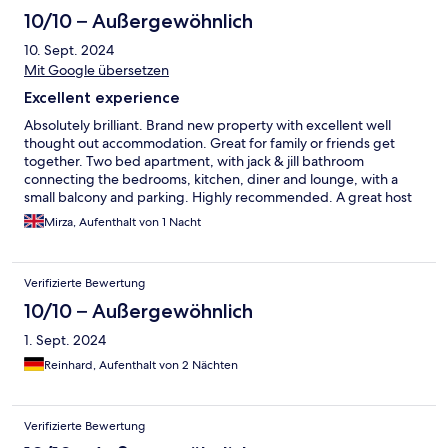
10/10 – Außergewöhnlich
10. Sept. 2024
Mit Google übersetzen
Excellent experience
Absolutely brilliant. Brand new property with excellent well
thought out accommodation. Great for family or friends get
together. Two bed apartment, with jack & jill bathroom
connecting the bedrooms, kitchen, diner and lounge, with a
small balcony and parking. Highly recommended. A great host
who speaks very good English : Thank you.
Mirza, Aufenthalt von 1 Nacht
Verifizierte Bewertung
10/10 – Außergewöhnlich
1. Sept. 2024
Reinhard, Aufenthalt von 2 Nächten
Verifizierte Bewertung