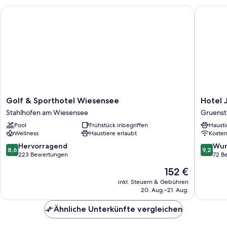
Golf & Sporthotel Wiesensee
Hotel Ja
Golf
Hotel
Golf & Sporthotel Wiesensee
Hotel 
&
Jakobslu
Stahlhofen am Wiesensee
Gruenst
Sporthotel
Gruenst
Pool
Frühstück inbegriffen
Hausti
Wiesensee
Wellness
Haustiere erlaubt
Koste
Stahlhofen
am
8.6
9.2
Hervorragend
Wun
8,6
9,2
Wiesensee
von
von
223 Bewertungen
72 B
10,
10,
Der
152 €
Hervorragend,
Wunder
Preis
223
72
inkl. Steuern & Gebühren
beträgt
20. Aug.–21. Aug.
Bewertungen
Bewert
152 €
Ähnliche Unterkünfte vergleichen