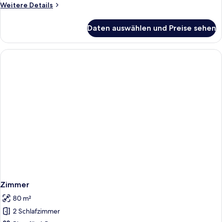
Weitere
Weitere Details
Details
für
Daten auswählen und Preise sehen
Zimmer
Zimmer
80 m²
2 Schlafzimmer