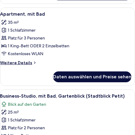
eigenes
Bad,
Alle
Eine moderne Küche mit weißen Schrä
17
Stadtblick
Apartment, mit Bad
Fotos
35 m²
für
1 Schlafzimmer
Apartment,
mit
Platz für 3 Personen
Bad
1 King-Bett ODER 2 Einzelbetten
anzeigen
Kostenloses WLAN
Weitere
Weitere Details
Details
für
Daten auswählen und Preise sehen
Apartment,
mit
Bad
Alle
Ein modernes, minimalistisches Wohnz
6
Business-Studio, mit Bad, Gartenblick (Stadtblick Petit)
Fotos
Blick auf den Garten
für
25 m²
Business-
Studio,
1 Schlafzimmer
mit
Platz für 2 Personen
Bad,