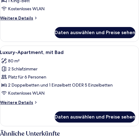
1 King-Bett
Gartenblick
Kostenloses WLAN
(Stadtblick
Weitere
Weitere Details
Petit)
Details
anzeigen
für
Daten auswählen und Preise sehen
Business-
Studio,
mit
Alle
Eine moderne Küche mit weißen Schrän
13
Bad,
Luxury-Apartment, mit Bad
Fotos
Gartenblick
80 m²
(Stadtblick
für
Petit)
2 Schlafzimmer
Luxury-
Apartment,
Platz für 6 Personen
mit
2 Doppelbetten und 1 Einzelbett ODER 5 Einzelbetten
Bad
Kostenloses WLAN
anzeigen
Weitere
Weitere Details
Details
für
Daten auswählen und Preise sehen
Luxury-
Apartment,
mit
Ähnliche Unterkünfte
Bad