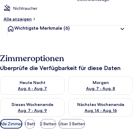
Nichtraucher
Alle anzeigen
Wichtigste Merkmale
(6)
Zimmeroptionen
Überprüfe die Verfügbarkeit für diese Daten
Überprüfe die Verfügbarkeit für heute Nacht, Aug. 6 - Aug. 7.
Überprüfe die Verfügbarkeit f
Heute Nacht
Morgen
Aug. 6 - Aug. 7
Aug. 7 - Aug. 8
Überprüfe die Verfügbarkeit für dieses Wochenende, Aug. 7 - 
Überprüfe die Verfügbarkeit f
Dieses Wochenende
Nächstes Wochenende
Aug. 7 - Aug. 9
Aug. 14 - Aug. 16
Verfügbare
Alle Zimmer
1 Bett
2 Betten
Über 3 Betten
Filter