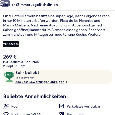
78+
Übersicht
Zimmer
Lage
Richtlinien
Obal Hotel Marbella besitzt eine super Lage, denn Folgendes kann
in nur 10 Minuten erlaufen werden: Plaza de los Naranjos und
Marina Marbella. Nach einer Abkühlung im Außenpool (je nach
Saison geöffnet) kannst du im Alameda essen gehen. Es serviert
zum Frühstück und Mittagessen mediterrane Küche. Weitere
Highlights sind 10 Strandbars, eine Bar/Lounge und
Fitnessmöglichkeiten. Andere Reisende lieben das hilfsbereite
VIP Access
Personal.
Der
269 €
Außenpool (je nach Saison geöffnet)
aktuelle
inkl. Steuern & Gebühren
Preis
2. Sept.–3. Sept.
beträgt
Bewertungen
9,6
Sehr beliebt
269 €.
T
von
Top bewertet
o
Alle 342 Bewertungen anzeigen
10,
p
Sehr
beliebt
Beliebte Annehmlichkeiten
b
e
w
Pool
Parkplätze verfügbar
e
r
Kostenloses WLAN
Restaurant