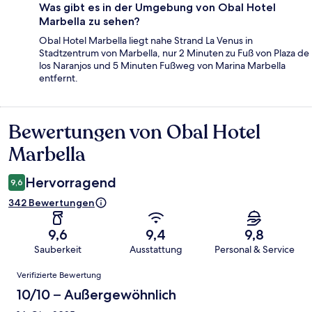
Was gibt es in der Umgebung von Obal Hotel
Marbella zu sehen?
Obal Hotel Marbella liegt nahe Strand La Venus in
Stadtzentrum von Marbella, nur 2 Minuten zu Fuß von Plaza de
los Naranjos und 5 Minuten Fußweg von Marina Marbella
entfernt.
Bewertungen von Obal Hotel
Bewertungen
Marbella
Hervorragend
9,6
342 Bewertungen
9,6
9,4
9,8
Sauberkeit
Ausstattung
Personal & Service
Bewertungen
Verifizierte Bewertung
10/10 – Außergewöhnlich