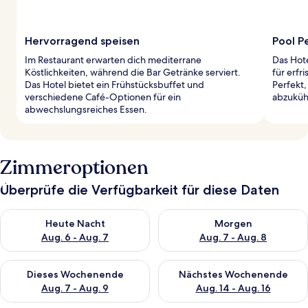
Hervorragend speisen
Pool P
Im Restaurant erwarten dich mediterrane
Das Hot
Köstlichkeiten, während die Bar Getränke serviert.
für erf
Das Hotel bietet ein Frühstücksbuffet und
Perfekt
verschiedene Café-Optionen für ein
abzuküh
abwechslungsreiches Essen.
Zimmeroptionen
Überprüfe die Verfügbarkeit für diese Daten
Überprüfe die Verfügbarkeit für heute Nacht, Aug. 6 - Aug. 7.
Überprüfe die Verfügbarkeit f
Heute Nacht
Morgen
Aug. 6 - Aug. 7
Aug. 7 - Aug. 8
Überprüfe die Verfügbarkeit für dieses Wochenende, Aug. 7 - 
Überprüfe die Verfügbarkeit f
Dieses Wochenende
Nächstes Wochenende
Aug. 7 - Aug. 9
Aug. 14 - Aug. 16