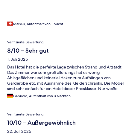
del Mar ist in 3 Minuten zu Fuss erreichbar.
Markus, Aufenthalt von 1 Nacht
Verifizierte Bewertung
8/10 – Sehr gut
1. Juli 2025
Das Hotel hat die perfekte Lage zwischen Strand und Altstadt.
Das Zimmer war sehr groß allerdings hat es wenig
Ablageflächen und keinerlei Haken zum Aufhängen von
Garderobe etc. mit Ausnahme des Kleiderschranks. Die Möbel
sind sehr einfach für ein Hotel dieser Preisklasse. Nur weiße
Wände ohne irgendwas. Das Essen auf der Rooftopbar war sehr
Gabriele, Aufenthalt von 3 Nächten
gut (Cesar‘s Salat!). Das Personal sehr freundlich und
zuvorkommend - wir würden das Hotel sicher wieder buchen.
Eine 3-stündige Verlängerung ab Abreisetag wurde uns für
Verifizierte Bewertung
kleines Geld gewährt - klasse!
10/10 – Außergewöhnlich
22. Juli 2026