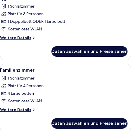
Doppelzimmer
1 Schlafzimmer
anzeigen
Platz für 3 Personen
1 Doppelbett ODER 1 Einzelbett
Kostenloses WLAN
Weitere
Weitere Details
Details
für
Daten auswählen und Preise sehen
Premium-
Doppelzimmer
Alle
Ein modernes Hotelzimmer mit zwei Be
5
Familienzimmer
Fotos
1 Schlafzimmer
für
Platz für 4 Personen
Familienzimmer
anzeigen
4 Einzelbetten
Kostenloses WLAN
Weitere
Weitere Details
Details
für
Daten auswählen und Preise sehen
Familienzimmer