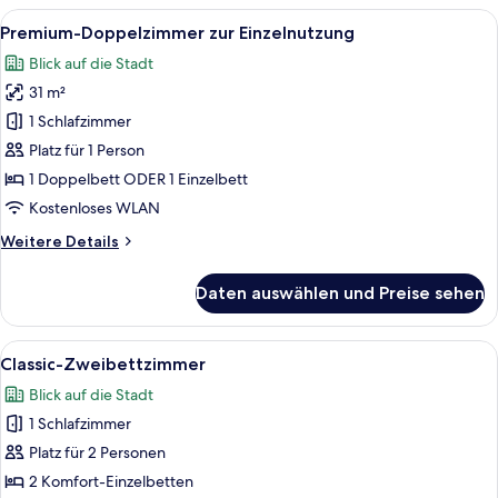
zur
Alle
Hochwertige Bettwaren, Minibar, Zimm
7
Einzelnutzung,
Premium-Doppelzimmer zur Einzelnutzung
Fotos
1
Blick auf die Stadt
Doppelbett
für
oder
31 m²
Premium-
2
Doppelzimmer
1 Schlafzimmer
Einzelbetten
zur
Platz für 1 Person
Einzelnutzung
1 Doppelbett ODER 1 Einzelbett
anzeigen
Kostenloses WLAN
Weitere
Weitere Details
Details
für
Daten auswählen und Preise sehen
Premium-
Doppelzimmer
zur
Alle
Ein modernes Hotelzimmer mit einem g
2
Einzelnutzung
Classic-Zweibettzimmer
Fotos
Blick auf die Stadt
für
1 Schlafzimmer
Classic-
Zweibettzimmer
Platz für 2 Personen
anzeigen
2 Komfort-Einzelbetten