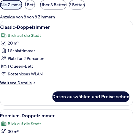
Verfügbare
Alle Zimmer
1 Bett
Über 3 Betten
2 Betten
Filter
für
Anzeige von 8 von 8 Zimmern
Zimmer
Alle
Ein modernes Schlafzimmer mit einem 
7
Classic-Doppelzimmer
Fotos
Blick auf die Stadt
für
20 m²
Classic-
Doppelzimmer
1 Schlafzimmer
anzeigen
Platz für 2 Personen
1 Queen-Bett
Kostenloses WLAN
Weitere
Weitere Details
Details
für
Daten auswählen und Preise sehen
Classic-
Doppelzimmer
Alle
Hochwertige Bettwaren, Minibar, Zimm
6
Premium-Doppelzimmer
Fotos
Blick auf die Stadt
für
30 m²
Premium-