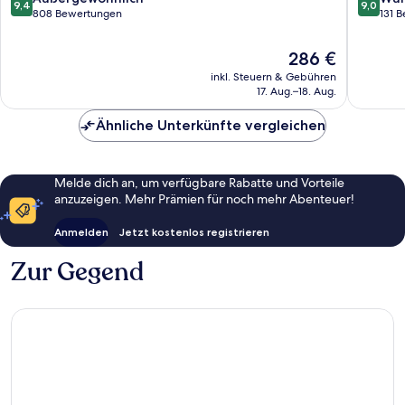
9,4
9,0
von
von
von
808 Bewertungen
131 
Marbella
10,
10,
Außergewöhnlich,
Wunder
Der
286 €
808
131
Preis
inkl. Steuern & Gebühren
Bewertungen
Bewert
beträgt
17. Aug.–18. Aug.
286 €
Ähnliche Unterkünfte vergleichen
Melde dich an, um verfügbare Rabatte und Vorteile
anzuzeigen. Mehr Prämien für noch mehr Abenteuer!
Anmelden
Jetzt kostenlos registrieren
Zur Gegend