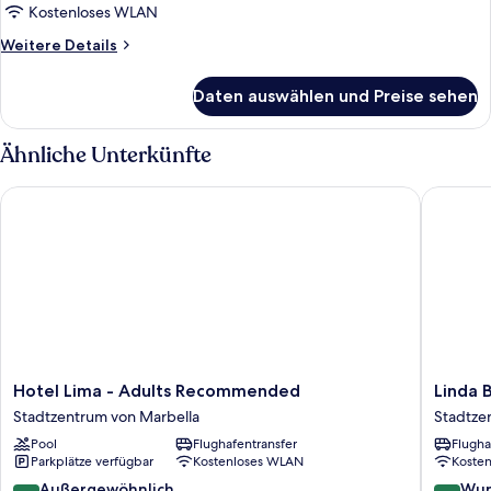
Kostenloses WLAN
Weitere
Weitere Details
Details
für
Daten auswählen und Preise sehen
Classic-
Zweibettzimmer
Ähnliche Unterkünfte
Hotel Lima - Adults Recommended
Linda Bo
Hotel
Linda
Hotel Lima - Adults Recommended
Linda 
Lima
Boutiqu
Stadtzentrum von Marbella
Stadtze
-
Hotel
Pool
Flughafentransfer
Flugha
Adults
Stadtze
Parkplätze verfügbar
Kostenloses WLAN
Koste
Recommended
von
Stadtzentrum
Marbell
9.4
9.0
Außergewöhnlich
Wun