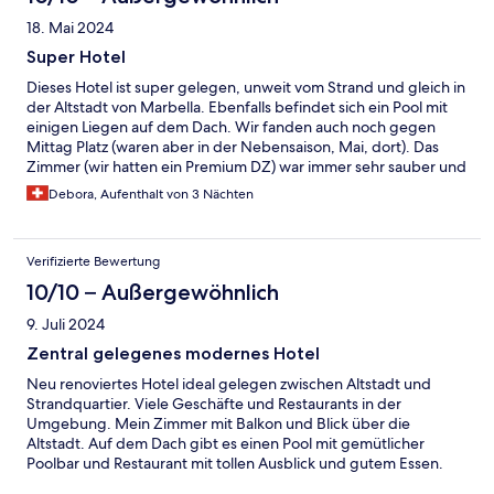
18. Mai 2024
Super Hotel
Dieses Hotel ist super gelegen, unweit vom Strand und gleich in
der Altstadt von Marbella. Ebenfalls befindet sich ein Pool mit
einigen Liegen auf dem Dach. Wir fanden auch noch gegen
Mittag Platz (waren aber in der Nebensaison, Mai, dort). Das
Zimmer (wir hatten ein Premium DZ) war immer sehr sauber und
man hatte viel Platz. Auch alle Angestellten sind super nett. Wir
Debora, Aufenthalt von 3 Nächten
würden es immer wieder buchen und weiterempfehlen.
Verifizierte Bewertung
10/10 – Außergewöhnlich
9. Juli 2024
Zentral gelegenes modernes Hotel
Neu renoviertes Hotel ideal gelegen zwischen Altstadt und
Strandquartier. Viele Geschäfte und Restaurants in der
Umgebung. Mein Zimmer mit Balkon und Blick über die
Altstadt. Auf dem Dach gibt es einen Pool mit gemütlicher
Poolbar und Restaurant mit tollen Ausblick und gutem Essen.
Man kann nicht beim Hotel parken. Das Parkhaus Indigo Avenida