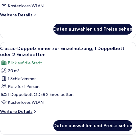
Kostenloses WLAN
Weitere
Weitere Details
Details
für
Daten auswählen und Preise sehen
Zimmer,
Verbindungszimmer
Alle
Ein modernes Hotelzimmer mit einem 
3
Classic-Doppelzimmer zur Einzelnutzung, 1 Doppelbett
Fotos
oder 2 Einzelbetten
für
Blick auf die Stadt
Classic-
20 m²
Doppelzimmer
1 Schlafzimmer
zur
Einzelnutzung,
Platz für 1 Person
1
1 Doppelbett ODER 2 Einzelbetten
Doppelbett
Kostenloses WLAN
oder
Weitere
Weitere Details
2
Details
Einzelbetten
für
Daten auswählen und Preise sehen
Classic-
anzeigen
Doppelzimmer