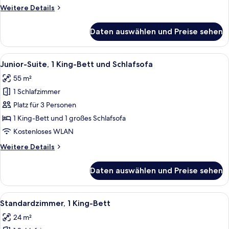
Weitere
Weitere Details
Details
für
Daten auswählen und Preise sehen
Standardzimmer,
2 Einzelbetten
Alle
Ein ordentlich bezogenes Bett mit we
7
Junior-Suite, 1 King-Bett und Schlafsofa
Fotos
55 m²
für
1 Schlafzimmer
Junior-
Suite,
Platz für 3 Personen
1 King-
1 King-Bett und 1 großes Schlafsofa
Bett
Kostenloses WLAN
und
Weitere
Weitere Details
Schlafsofa
Details
anzeigen
für
Daten auswählen und Preise sehen
Junior-
Suite,
1 King-
Alle
Ein modernes Hotelzimmer mit einem g
6
Bett
Standardzimmer, 1 King-Bett
Fotos
und
24 m²
Schlafsofa
für