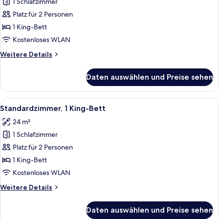
1 Schlafzimmer
Standardzimmer,
1 King-
Platz für 2 Personen
Bett
1 King-Bett
anzeigen
Kostenloses WLAN
Weitere
Weitere Details
Details
für
Daten auswählen und Preise sehen
Standardzimmer,
1 King-
Bett
Alle
Ein Hotelzimmer mit einem großen Bett
4
Standardzimmer, 1 King-Bett
Fotos
24 m²
für
1 Schlafzimmer
Standardzimmer,
1 King-
Platz für 2 Personen
Bett
1 King-Bett
anzeigen
Kostenloses WLAN
Weitere
Weitere Details
Details
für
Daten auswählen und Preise sehen
Standardzimmer,