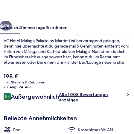
Palacio
by
Marriott
rück
Weiter
75+
Übersicht
Zimmer
Lage
Richtlinien
AC Hotel Málaga Palacio by Marriott ist hervorragend gelegen,
denn hier übernachtest du gerade mal 5 Gehminuten entfernt von:
Hafen von Málaga und Kathedrale von Málaga. Nachdem du dich
im Fitnessbereich ausgepowert hast, kannnst du im Restaurant
etwas essen oder bei einem Drink in der Bar/Lounge neue Kräfte
sammeln. Dieses Hotel im luxuriösen Stil bietet einen Außenpool
und eine Terrasse. Anderen Reisenden gefallen das hilfsbereite
Der
198 €
Personal und die Lage sehr gut. Die öffentlichen Verkehrsmittel sind
aktuelle
inkl. Steuern & Gebühren
nur einen kurzen Fußmarsch entfernt: Zur Metrostation La Marina
Preis
23. Aug.–24. Aug.
sind es 2 Minuten und zur Metrostation La Malagueta 10 Minuten.
Restaurant
beträgt
Bewertungen
Alle 1.008 Bewertungen
Außergewöhnlich
198 €.
9,4
9,4 von 10.
anzeigen
Beliebte Annehmlichkeiten
Pool
Kostenloses WLAN