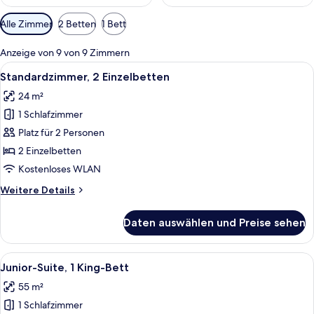
Verfügbare
Alle Zimmer
2 Betten
1 Bett
Filter
für
Anzeige von 9 von 9 Zimmern
Zimmer
Alle
Ein Hotelzimmer mit zwei Betten, ein
5
Standardzimmer, 2 Einzelbetten
Fotos
24 m²
für
1 Schlafzimmer
Standardzimmer,
2 Einzelbetten
Platz für 2 Personen
anzeigen
2 Einzelbetten
Kostenloses WLAN
Weitere
Weitere Details
Details
für
Daten auswählen und Preise sehen
Standardzimmer,
2 Einzelbetten
Alle
Ein ordentlich bezogenes Bett mit we
8
Junior-Suite, 1 King-Bett
Fotos
55 m²
für
1 Schlafzimmer
Junior-