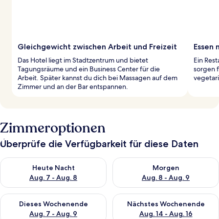
Gleichgewicht zwischen Arbeit und Freizeit
Essen 
Das Hotel liegt im Stadtzentrum und bietet
Ein Rest
Tagungsräume und ein Business Center für die
sorgen 
Arbeit. Später kannst du dich bei Massagen auf dem
vegetar
Zimmer und an der Bar entspannen.
Zimmeroptionen
Überprüfe die Verfügbarkeit für diese Daten
Überprüfe die Verfügbarkeit für heute Nacht, Aug. 7 - Aug. 8.
Überprüfe die Verfügbarkeit f
Heute Nacht
Morgen
Aug. 7 - Aug. 8
Aug. 8 - Aug. 9
Überprüfe die Verfügbarkeit für dieses Wochenende, Aug. 7 - 
Überprüfe die Verfügbarkeit f
Dieses Wochenende
Nächstes Wochenende
Aug. 7 - Aug. 9
Aug. 14 - Aug. 16