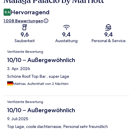
Málaga Palacio by Marriott
Hervorragend
9,4
1.008 Bewertungen
9,6
9,4
9,4
Sauberkeit
Ausstattung
Personal & Service
Bewertungen
Verifizierte Bewertung
10/10 – Außergewöhnlich
3. Apr. 2026
Schöne Roof Top Bar , super Lage
Mathias, Aufenthalt von 2 Nächten
Verifizierte Bewertung
10/10 – Außergewöhnlich
9. Juli 2025
Top Lage, coole dachterrasse, Personal sehr freundlich