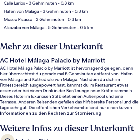
Calle Larios
- 3 Gehminuten
- 0.3 km
Hafen von Málaga
- 3 Gehminuten
- 0.3 km
Museo Picasso
- 3 Gehminuten
- 0.3 km
Alcazaba von Málaga
- 5 Gehminuten
- 0.5 km
Mehr zu dieser Unterkunft
AC Hotel Málaga Palacio by Marriott
AC Hotel Málaga Palacio by Marriott ist hervorragend gelegen, denn
hier übernachtest du gerade mal 5 Gehminuten entfernt von: Hafen
von Málaga und Kathedrale von Málaga. Nachdem du dich im
Fitnessbereich ausgepowert hast, kannnst du im Restaurant etwas
essen oder bei einem Drink in der Bar/Lounge neue Kräfte sammeln.
Dieses Hotel im luxuriösen Stil bietet einen Außenpool und eine
Terrasse. Anderen Reisenden gefallen das hilfsbereite Personal und die
Lage sehr gut. Die öffentlichen Verkehrsmittel sind nur einen kurzen
Fußmarsch entfernt: Zur Metrostation La Marina sind es 2 Minuten und
Informationen zu den Rechten zur Stornierung
zur Metrostation La Malagueta 10 Minuten.
Weitere Infos zu dieser Unterkunft