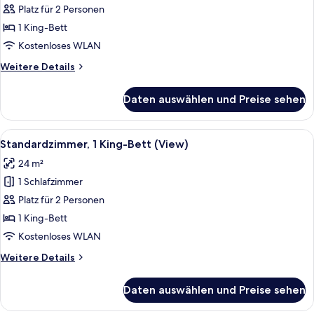
Suite,
Platz für 2 Personen
1 King-
1 King-Bett
Bett
Kostenloses WLAN
anzeigen
Weitere
Weitere Details
Details
für
Daten auswählen und Preise sehen
Junior-
Suite,
1 King-
Alle
Ein Hotelzimmer mit einem Bett, einem
11
Bett
Standardzimmer, 1 King-Bett (View)
Fotos
24 m²
für
1 Schlafzimmer
Standardzimmer,
1 King-
Platz für 2 Personen
Bett
1 King-Bett
(View)
Kostenloses WLAN
anzeigen
Weitere
Weitere Details
Details
für
Daten auswählen und Preise sehen
Standardzimmer,
1 King-