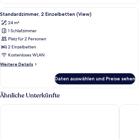
1 King-
Bett
Alle
Ein Hotelzimmer mit zwei Betten, eine
5
Standardzimmer, 2 Einzelbetten (View)
Fotos
24 m²
für
1 Schlafzimmer
Standardzimmer,
2 Einzelbetten
Platz für 2 Personen
(View)
2 Einzelbetten
anzeigen
Kostenloses WLAN
Weitere
Weitere Details
Details
für
Daten auswählen und Preise sehen
Standardzimmer,
2 Einzelbetten
(View)
Ähnliche Unterkünfte
Catalonia Molina Lario
Only YO