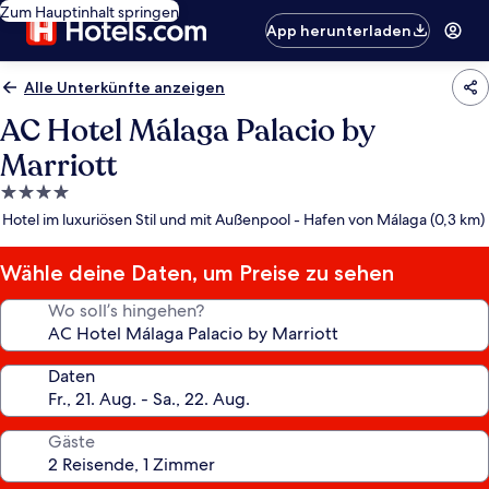
Zum Hauptinhalt springen
App herunterladen
Alle Unterkünfte anzeigen
AC Hotel Málaga Palacio by
Marriott
4.0-
Sterne-
Hotel im luxuriösen Stil und mit Außenpool - Hafen von Málaga (0,3 km)
Unterkunft
Wähle deine Daten, um Preise zu sehen
Wo soll’s hingehen?
Daten
Gäste