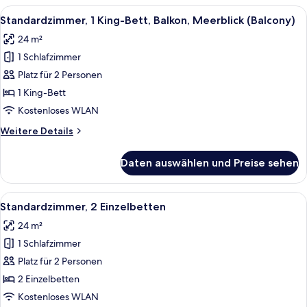
Bett
Alle
Ein modernes Hotelzimmer mit einem g
7
(View)
Standardzimmer, 1 King-Bett, Balkon, Meerblick (Balcony)
Fotos
24 m²
für
1 Schlafzimmer
Standardzimmer,
1 King-
Platz für 2 Personen
Bett,
1 King-Bett
Balkon,
Kostenloses WLAN
Meerblick
Weitere
Weitere Details
(Balcony)
Details
anzeigen
für
Daten auswählen und Preise sehen
Standardzimmer,
1 King-
Bett,
Alle
Ein Doppelzimmer mit zwei Betten, jed
5
Balkon,
Standardzimmer, 2 Einzelbetten
Fotos
Meerblick
24 m²
(Balcony)
für
1 Schlafzimmer
Standardzimmer,
2 Einzelbetten
Platz für 2 Personen
anzeigen
2 Einzelbetten
Kostenloses WLAN