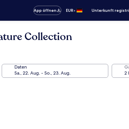
•
App öffnen
EUR
Unterkunft registr
ture Collection
Daten
G