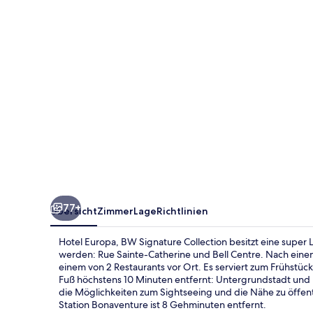
Collection
77+
Übersicht
Zimmer
Lage
Richtlinien
Hotel Europa, BW Signature Collection besitzt eine super
werden: Rue Sainte-Catherine und Bell Centre. Nach eine
einem von 2 Restaurants vor Ort. Es serviert zum Frühstü
Fuß höchstens 10 Minuten entfernt: Untergrundstadt und M
die Möglichkeiten zum Sightseeing und die Nähe zu öffentl
Station Bonaventure ist 8 Gehminuten entfernt.