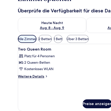
Überprüfe die Verfügbarkeit für diese D
Überprüfe die Verfügbarkeit für heute Nacht, Aug. 8
Überprüfe die
Heute Nacht
Aug. 8 - Aug. 9
Au
Verfügbare
Alle Zimmer
2 Betten
1 Bett
Über 3 Betten
Filter
Alle
Verdunkelungsvorhänge, Bügel
für
2
Two Queen Room
Fotos
Zimmer
Platz für 4 Personen
für
2 Queen-Betten
Two
Queen
Kostenloses WLAN
Room
Weitere
Weitere Details
anzeigen
Details
für
Two
Queen
Room
Preise anzeige