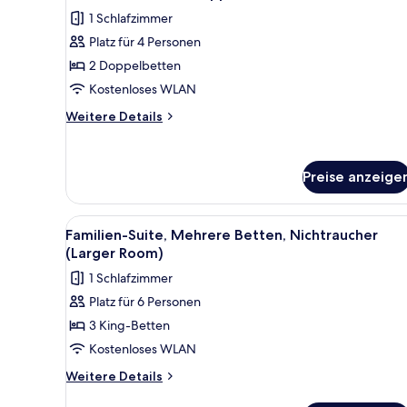
Fotos
1 Schlafzimmer
für
Platz für 4 Personen
Deluxe-
Zimmer,
2 Doppelbetten
2 Doppelbetten,
Kostenloses WLAN
Nichtraucher
Weitere
Weitere Details
anzeigen
Details
für
Deluxe-
Preise anzeige
Zimmer,
2 Doppelbetten,
Nichtraucher
Alle
Familien-Suite, Mehrere Bette
4
Familien-Suite, Mehrere Betten, Nichtraucher
Fotos
(Larger Room)
für
1 Schlafzimmer
Familien-
Platz für 6 Personen
Suite,
3 King-Betten
Mehrere
Betten,
Kostenloses WLAN
Nichtraucher
Weitere
Weitere Details
(Larger
Details