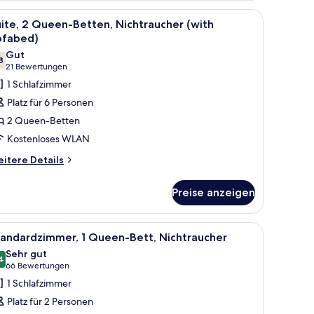
King-
nem Fernseher und Holzboden.
le
Ein Hotelzimmer mit zwei Betten, jedes mit e
7
tt,
ite, 2 Queen-Betten, Nichtraucher (with
otos
chtraucher
ofabed)
ür
Gut
8
ite,
7,8 von 10
(21
21 Bewertungen
 Queen-
Bewertungen)
1 Schlafzimmer
etten,
Platz für 6 Personen
ichtraucher
2 Queen-Betten
with
Kostenloses WLAN
ofabed)
itere
nzeigen
itere Details
tails
r
Preise anzeigen
ite,
Queen-
tten,
ügelbrett, kostenlose Babybetten
le
Ein Hotelzimmer mit einem Bett, einem Schre
6
chtraucher
tandardzimmer, 1 Queen-Bett, Nichtraucher
otos
ith
Sehr gut
fabed)
ür
4
8,4 von 10
(66
66 Bewertungen
tandardzimmer,
Bewertungen)
1 Schlafzimmer
Platz für 2 Personen
ueen-