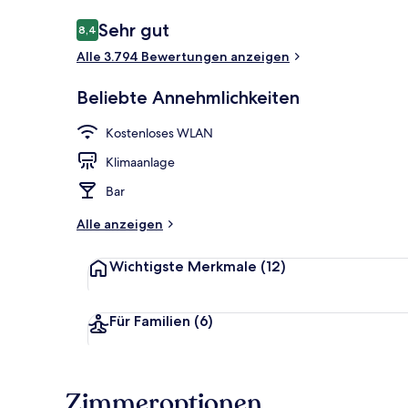
Bewertungen
Sehr gut
8,4
8,4 von 10.
Alle 3.794 Bewertungen anzeigen
2 Restaurant
Beliebte Annehmlichkeiten
Kostenloses WLAN
Klimaanlage
Bar
Alle anzeigen
Wichtigste Merkmale
(12)
Für Familien
(6)
Zimmeroptionen