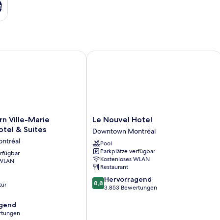
n
Ville-Marie Montreal Hotel & Suites
Le Nouvel Hotel
Le
n Ville-Marie
Le Nouvel Hotel
Nouvel
tel & Suites
Downtown Montréal
Hotel
ntréal
Pool
Downtown
Parkplätze verfügbar
erfügbar
Montréal
Kostenloses WLAN
 WLAN
Restaurant
8.8
Hervorragend
8,8
tür
von
3.853 Bewertungen
10,
agend
Hervorragend,
rtungen
3.853