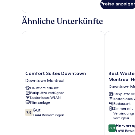
für
Room)
Preise anzeige
Familien-
anzeigen
Suite,
Mehrere
Ähnliche Unterkünfte
Betten,
Nichtraucher
(Larger
Comfort Suites Downtown
Best Western 
Room)
Comfort
Best
Comfort Suites Downtown
Best Wester
Suites
Western
Montreal Ho
Downtown Montréal
Downtown
Ville-
Downtown Mo
Haustiere erlaubt
Downtown
Marie
Parkplätze verfügbar
Montréal
Montreal
Parkplätze v
Kostenloses WLAN
Kostenloses
Hotel
Klimaanlage
Restaurant
&
Zimmer mit
7.8
Gut
Suites
7,8
Verbindungs
von
1.444 Bewertungen
Downtown
verfügbar
10,
Montréal
8.8
Hervorr
Gut,
8,8
von
1.698 Bewe
1.444