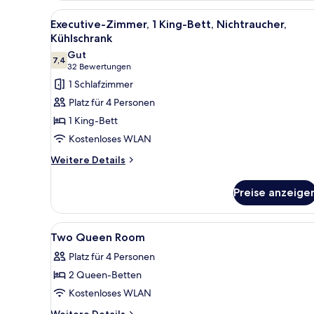
Alle
Ein Hotelzimmer mit Bett, eine
7
Executive-Zimmer, 1 King-Bett, Nichtraucher,
Fotos
Kühlschrank
für
Gut
7,4
Executive-
7,4 von 10
(32
32 Bewertungen
Zimmer,
Bewertungen)
1 Schlafzimmer
1 King-
Platz für 4 Personen
Bett,
1 King-Bett
Nichtraucher,
Kostenloses WLAN
Kühlschrank
Weitere
anzeigen
Weitere Details
Details
für
Preise anzeige
Executive-
Zimmer,
1 King-
Alle
Verdunkelungsvorhänge, Bügel
9
Bett,
Two Queen Room
Fotos
Nichtraucher,
Platz für 4 Personen
Kühlschrank
für
2 Queen-Betten
Two
Queen
Kostenloses WLAN
Room
Weitere
Weitere Details