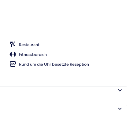
s; Frühstück, Mittagessen und Abendessen werden serviert
Restaurant
Fitnessbereich
Rund um die Uhr besetzte Rezeption