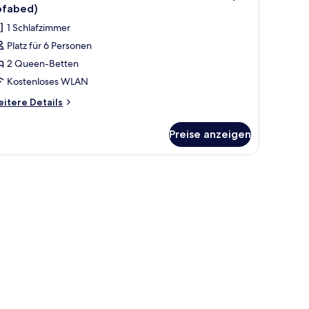
otos
chtraucher
ofabed)
ith
ür
1 Schlafzimmer
fabed)
amilien-
Platz für 6 Personen
ite,
2 Queen-Betten
 Queen-
etten,
Kostenloses WLAN
ichtraucher
itere
itere Details
with
tails
r
ofabed)
Preise anzeigen
milien-
nzeigen
ite,
Queen-
rett, kostenlose Babybetten
tten,
chtraucher
ith
fabed)