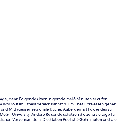
Außenberei
 Lage, denn Folgendes kann in gerade mal 5 Minuten erlaufen
m Workout im Fitnessbereich kannst du im Chez Cora essen gehen,
ck und Mittagessen regionale Küche. Außerdem ist Folgendes zu
Außenberei
cGill University. Andere Reisende schätzen die zentrale Lage für
ichen Verkehrsmitteln: Die Station Peel ist 5 Gehminuten und die