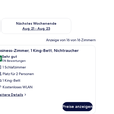
es Wochenende, Aug. 14 - Aug. 16.
Überprüfe die Verfügbarkeit für nächstes Wochenende, Aug. 2
Nächstes Wochenende
Aug. 21 - Aug. 23
Anzeige von 16 von 16 Zimmern
nem Fernseher und Holzboden.
le
Ein Hotelzimmer mit einem großen Bett, einem 
9
siness-Zimmer, 1 King-Bett, Nichtraucher
otos
Sehr gut
ür
2
8,2 von 10
(174
174 Bewertungen
usiness-
Bewertungen)
1 Schlafzimmer
immer,
Platz für 2 Personen
King-
1 King-Bett
ett,
Kostenloses WLAN
ichtraucher
nzeigen
itere
itere Details
tails
r
Preise anzeigen
siness-
mmer,