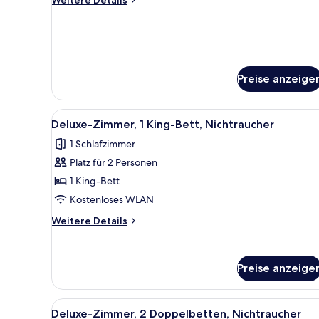
anzeigen
Details
für
Two
Queen
Room
Preise anzeige
Alle
Deluxe-Zimmer, 1 King-Bett, N
6
Deluxe-Zimmer, 1 King-Bett, Nichtraucher
Fotos
1 Schlafzimmer
für
Platz für 2 Personen
Deluxe-
Zimmer,
1 King-Bett
1 King-
Kostenloses WLAN
Bett,
Weitere
Weitere Details
Nichtraucher
Details
anzeigen
für
Deluxe-
Preise anzeige
Zimmer,
1 King-
Bett,
Alle
Deluxe-Zimmer, 2 Doppelbette
Nichtraucher
5
Deluxe-Zimmer, 2 Doppelbetten, Nichtraucher