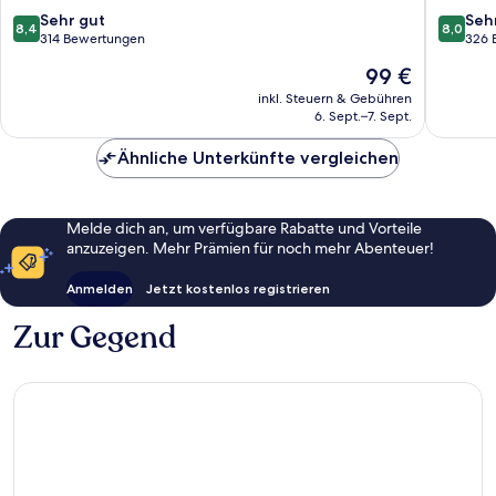
8.4
8.0
Sehr gut
Seh
8,4
8,0
von
von
314 Bewertungen
326 
10,
10,
Der
99 €
Sehr
Sehr
Preis
gut,
gut,
inkl. Steuern & Gebühren
beträgt
6. Sept.–7. Sept.
314
326
99 €
Bewertungen
Bewert
Ähnliche Unterkünfte vergleichen
Melde dich an, um verfügbare Rabatte und Vorteile
anzuzeigen. Mehr Prämien für noch mehr Abenteuer!
Anmelden
Jetzt kostenlos registrieren
Zur Gegend