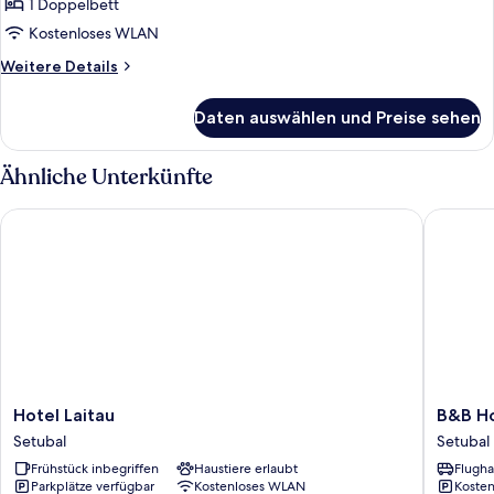
1 Doppelbett
Kostenloses WLAN
Weitere
Weitere Details
Details
für
Daten auswählen und Preise sehen
Superior-
Zimmer,
1
Ähnliche Unterkünfte
Doppelbett
Hotel Laitau
B&B Hote
Hotel
B&B
Hotel Laitau
B&B Ho
Laitau
Hotel
Setubal
Setubal
Setubal
Sado
Frühstück inbegriffen
Haustiere erlaubt
Flugha
Setúbal
Parkplätze verfügbar
Kostenloses WLAN
Kosten
Setubal