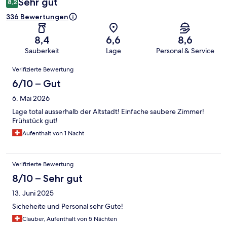
Sehr gut
8,2
336 Bewertungen
8,4
6,6
8,6
Sauberkeit
Lage
Personal & Service
Bewertungen
Verifizierte Bewertung
6/10 – Gut
6. Mai 2026
Lage total ausserhalb der Altstadt! Einfache saubere Zimmer!
Frühstück gut!
Aufenthalt von 1 Nacht
Verifizierte Bewertung
8/10 – Sehr gut
13. Juni 2025
Sicheheite und Personal sehr Gute!
Clauber, Aufenthalt von 5 Nächten