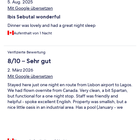
5. Aug. 2025
Mit Google übersetzen
Ibis Sebutal wonderful
Dinner was lovely and had a great night sleep
Aufenthalt von 1 Nacht
Verifizierte Bewertung
8/10 – Sehr gut
2. März 2026
Mit Google übersetzen
Stayed here just one night en route from Lisbon airport to Lagos.
We had flown overnite from Canada. Very clean, a bit Spartan,
but functional for a one night stop. Staff was friendly and
helpful - spoke excellent English. Property was smallish, but a
nice little oasis in an industrial area. Has a pool (January - we
didn't use it) and a nice covered porch area. Very pleasant.