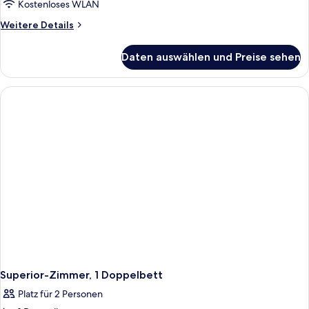
anzeigen
Kostenloses WLAN
Weitere
Weitere Details
Details
für
Daten auswählen und Preise sehen
Standardzimmer,
2 Einzelbetten
Superior-Zimmer, 1 Doppelbett
Platz für 2 Personen