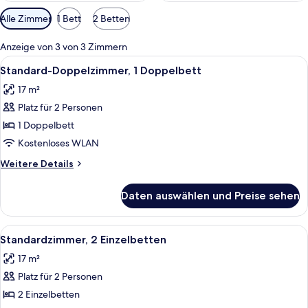
Verfügbare
Alle Zimmer
1 Bett
2 Betten
Filter
für
Anzeige von 3 von 3 Zimmern
Zimmer
Alle
Ein Hotelzimmer mit Bett, Schreibtisc
5
Standard-Doppelzimmer, 1 Doppelbett
Fotos
17 m²
für
Platz für 2 Personen
Standard-
Doppelzimmer,
1 Doppelbett
1
Kostenloses WLAN
Doppelbett
Weitere
Weitere Details
anzeigen
Details
für
Daten auswählen und Preise sehen
Standard-
Doppelzimmer,
1
Alle
Ein Hotelzimmer mit zwei Betten, eine
4
Doppelbett
Standardzimmer, 2 Einzelbetten
Fotos
17 m²
für
Platz für 2 Personen
Standardzimmer,
2 Einzelbetten
2 Einzelbetten