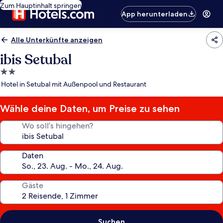
Zum Hauptinhalt springen
App herunterladen
Alle Unterkünfte anzeigen
ibis Setubal
2.0-
Sterne-
Hotel in Setubal mit Außenpool und Restaurant
Unterkunft
Wähle deine Daten, um Preise zu sehen
Wo soll’s hingehen?
Daten
Gäste
Suchen