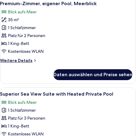
Alle
9
Suite
Premium-Zimmer, eigener Pool, Meerblick
Fotos
Blick aufs Meer
für
35 m²
Premium-
Zimmer,
1 Schlafzimmer
eigener
Platz für 2 Personen
Pool,
1 King-Bett
Meerblick
Kostenloses WLAN
anzeigen
Weitere
Weitere Details
Details
für
Daten auswählen und Preise sehen
Premium-
Zimmer,
eigener
Alle
Superior Sea View Suite with Heated P
6
Pool,
Superior Sea View Suite with Heated Private Pool
Fotos
Meerblick
Blick aufs Meer
für
1 Schlafzimmer
Superior
Sea
Platz für 3 Personen
View
1 King-Bett
Suite
Kostenloses WLAN