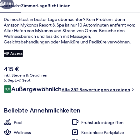
168+
Übersicht
Zimmer
Lage
Richtlinien
Du möchtest in bester Lage übernachten? Kein Problem, denn
Amazon Mykonos Resort & Spa ist nur 10 Autominuten entfernt von:
Alter Hafen von Mykonos und Strand von Ornos. Besuche den
Wellnessbereich und lass dich mit Massagen,
Gesichtsbehandlungen oder Maniküre und Pediküre verwöhnen.
Im FLAVOR restaurant wird zum Mittagessen und Abendessen
mediterrane Küche serviert. Dieses Hotel im luxuriösen Stil bietet als
VIP Access
weitere Highlights einen Innenpool, eine Poolbar sowie ein
Fitnesscenter. Andere Reisende lieben das hilfsbereite Personal und
Der
415 €
den Allgemeinzustand.
Blick von der Unterkunft
aktuelle
inkl. Steuern & Gebühren
Preis
6. Sept.–7. Sept.
beträgt
Bewertungen
Außergewöhnlich
9,6
Alle 352 Bewertungen anzeigen
415 €.
9,6 von 10.
Beliebte Annehmlichkeiten
Pool
Frühstück inbegriffen
Wellness
Kostenlose Parkplätze