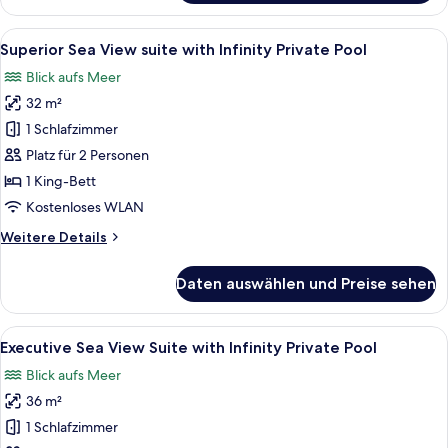
Deluxe
Sea
Alle
Ein Poolbereich mit Liegestühlen und 
9
View
Superior Sea View suite with Infinity Private Pool
Fotos
Suite
Blick aufs Meer
für
32 m²
Superior
Sea
1 Schlafzimmer
View
Platz für 2 Personen
suite
1 King-Bett
with
Kostenloses WLAN
Infinity
Weitere
Weitere Details
Private
Details
Pool
für
Daten auswählen und Preise sehen
anzeigen
Superior
Sea
View
Alle
Eine Frau entspannt in einem klaren Po
12
suite
Executive Sea View Suite with Infinity Private Pool
Fotos
with
Blick aufs Meer
Infinity
für
Private
36 m²
Executive
Pool
Sea
1 Schlafzimmer