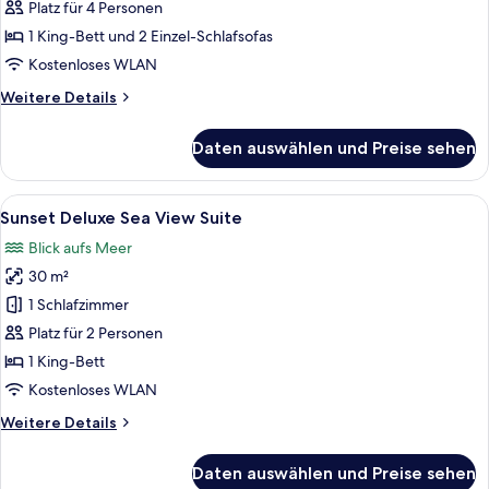
with
Platz für 4 Personen
HEATED
1 King-Bett und 2 Einzel-Schlafsofas
Sharing
Kostenloses WLAN
Pool
Weitere
Weitere Details
(4
Details
Adults)
für
Daten auswählen und Preise sehen
anzeigen
Elegant
Suite
with
Alle
Ein Balkon mit Blick auf das Meer und e
11
HEATED
Sunset Deluxe Sea View Suite
Fotos
Sharing
Blick aufs Meer
Pool
für
(4
30 m²
Sunset
Adults)
Deluxe
1 Schlafzimmer
Sea
Platz für 2 Personen
View
1 King-Bett
Suite
Kostenloses WLAN
anzeigen
Weitere
Weitere Details
Details
für
Daten auswählen und Preise sehen
Sunset