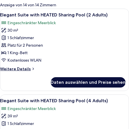
für
Anzeige von 14 von 14 Zimmern
Zimmer
Alle
Ein Luftbild eines Schwimmbeckens mi
10
Elegant Suite with HEATED Sharing Pool (2 Adults)
Fotos
Eingeschränkter Meerblick
für
30 m²
Elegant
Suite
1 Schlafzimmer
with
Platz für 2 Personen
HEATED
1 King-Bett
Sharing
Kostenloses WLAN
Pool
Weitere
Weitere Details
(2
Details
Adults)
für
Daten auswählen und Preise sehen
anzeigen
Elegant
Suite
with
Alle
Ein Luftbild eines Schwimmbeckens mi
17
HEATED
Elegant Suite with HEATED Sharing Pool (4 Adults)
Fotos
Sharing
Eingeschränkter Meerblick
Pool
für
(2
39 m²
Elegant
Adults)
Suite
1 Schlafzimmer