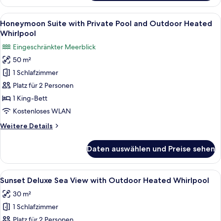
Sea
anzeigen
View
Alle
Ein Whirlpool an einem Pool mit Blic
6
Suite
Honeymoon Suite with Private Pool and Outdoor Heated
Fotos
with
Whirlpool
Infinity
für
Eingeschränkter Meerblick
Private
Honeymoon
Heated
50 m²
Suite
Pool
1 Schlafzimmer
with
Private
Platz für 2 Personen
Pool
1 King-Bett
and
Kostenloses WLAN
Outdoor
Weitere
Weitere Details
Heated
Details
Whirlpool
für
Daten auswählen und Preise sehen
Honeymoon
anzeigen
Suite
with
Alle
Sunset Deluxe Sea View with Outdoor 
15
Private
Sunset Deluxe Sea View with Outdoor Heated Whirlpool
Fotos
Pool
30 m²
and
für
Outdoor
1 Schlafzimmer
Sunset
Heated
Deluxe
Platz für 2 Personen