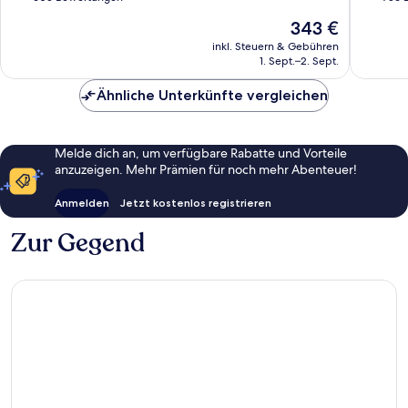
10,
10,
Der
343 €
Wunderbar,
Außerge
Preis
605
756
inkl. Steuern & Gebühren
beträgt
1. Sept.–2. Sept.
Bewertungen
Bewert
343 €
Ähnliche Unterkünfte vergleichen
Melde dich an, um verfügbare Rabatte und Vorteile
anzuzeigen. Mehr Prämien für noch mehr Abenteuer!
Anmelden
Jetzt kostenlos registrieren
Zur Gegend