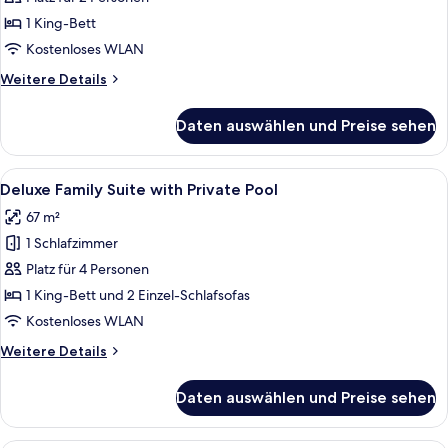
Whirlpool
Sea
1 King-Bett
View
Kostenloses WLAN
with
Weitere
Weitere Details
Outdoor
Details
Heated
für
Daten auswählen und Preise sehen
Sunset
Whirlpool
Deluxe
anzeigen
Sea
Alle
Ein modernes Schlafzimmer mit einem 
18
View
Deluxe Family Suite with Private Pool
Fotos
with
67 m²
Outdoor
für
Heated
1 Schlafzimmer
Deluxe
Whirlpool
Family
Platz für 4 Personen
Suite
1 King-Bett und 2 Einzel-Schlafsofas
with
Kostenloses WLAN
Private
Weitere
Weitere Details
Pool
Details
anzeigen
für
Daten auswählen und Preise sehen
Deluxe
Family
Suite
Ein Schlafzimmer mit einem großen Be