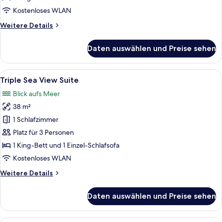
Outdoor
Kostenloses WLAN
Heated
Weitere
Weitere Details
Whirlpool
Details
anzeigen
für
Daten auswählen und Preise sehen
Dream
Seaview
Suite
Alle
Triple Sea View Suite | Hochwertige Be
6
with
Triple Sea View Suite
Fotos
Outdoor
Blick aufs Meer
Heated
für
Whirlpool
38 m²
Triple
Sea
1 Schlafzimmer
View
Platz für 3 Personen
Suite
1 King-Bett und 1 Einzel-Schlafsofa
anzeigen
Kostenloses WLAN
Weitere
Weitere Details
Details
für
Daten auswählen und Preise sehen
Triple
Sea
View
Premium-Zimmer, eigener Pool, Meerbli