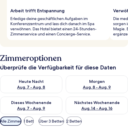
Arbeit trifft Entspannung
Verwö
Erledige deine geschäftlichen Aufgaben im
Die med
Konferenzzentrum und lass dich danach im Spa
sorgen i
verwöhnen. Das Hotel bietet einen 24-Stunden-
Magie. E
Zimmerservice und einen Concierge-Service.
ergänze
Zimmeroptionen
Überprüfe die Verfügbarkeit für diese Daten
Überprüfe die Verfügbarkeit für heute Nacht, Aug. 7 - Aug. 8.
Überprüfe die Verfügbarkeit f
Heute Nacht
Morgen
Aug. 7 - Aug. 8
Aug. 8 - Aug. 9
Überprüfe die Verfügbarkeit für dieses Wochenende, Aug. 7 - 
Überprüfe die Verfügbarkeit f
Dieses Wochenende
Nächstes Wochenende
Aug. 7 - Aug. 9
Aug. 14 - Aug. 16
Verfügbare
Alle Zimmer
1 Bett
Über 3 Betten
2 Betten
Filter