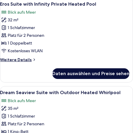
Alle
9
with
Eros Suite with Infinity Private Heated Pool
Fotos
Private
Blick aufs Meer
Pool
für
32 m²
Eros
Suite
1 Schlafzimmer
with
Platz für 2 Personen
Infinity
1 Doppelbett
Private
Kostenloses WLAN
Heated
Weitere
Weitere Details
Pool
Details
anzeigen
für
Daten auswählen und Preise sehen
Eros
Suite
with
Alle
Ein Hotelzimmer mit Bett, einem Sesse
7
Infinity
Dream Seaview Suite with Outdoor Heated Whirlpool
Fotos
Private
Blick aufs Meer
Heated
für
Pool
35 m²
Dream
Seaview
1 Schlafzimmer
Suite
Platz für 2 Personen
with
1 King-Bett