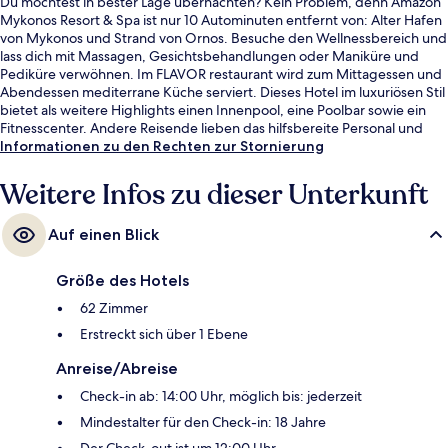
Du möchtest in bester Lage übernachten? Kein Problem, denn Amazon
Mykonos Resort & Spa ist nur 10 Autominuten entfernt von: Alter Hafen
von Mykonos und Strand von Ornos. Besuche den Wellnessbereich und
lass dich mit Massagen, Gesichtsbehandlungen oder Maniküre und
Pediküre verwöhnen. Im FLAVOR restaurant wird zum Mittagessen und
Abendessen mediterrane Küche serviert. Dieses Hotel im luxuriösen Stil
bietet als weitere Highlights einen Innenpool, eine Poolbar sowie ein
Fitnesscenter. Andere Reisende lieben das hilfsbereite Personal und
den Allgemeinzustand.
Informationen zu den Rechten zur Stornierung
Weitere Infos zu dieser Unterkunft
Auf einen Blick
Größe des Hotels
62 Zimmer
Erstreckt sich über 1 Ebene
Anreise/Abreise
Check-in ab: 14:00 Uhr, möglich bis: jederzeit
Mindestalter für den Check-in: 18 Jahre
Der Check-out ist um 12:00 Uhr