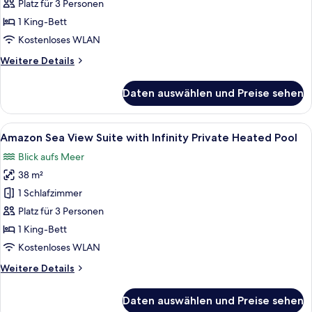
View
Platz für 3 Personen
Suite
1 King-Bett
with
Kostenloses WLAN
Infinity
Weitere
Weitere Details
Private
Details
Pool
für
Daten auswählen und Preise sehen
anzeigen
Executive
Sea
View
Alle
Amazon Sea View Suite with Infinity P
15
Suite
Amazon Sea View Suite with Infinity Private Heated Pool
Fotos
with
Blick aufs Meer
Infinity
für
Private
38 m²
Amazon
Pool
Sea
1 Schlafzimmer
View
Platz für 3 Personen
Suite
1 King-Bett
with
Kostenloses WLAN
Infinity
Weitere
Weitere Details
Private
Details
Heated
für
Daten auswählen und Preise sehen
Pool
Amazon