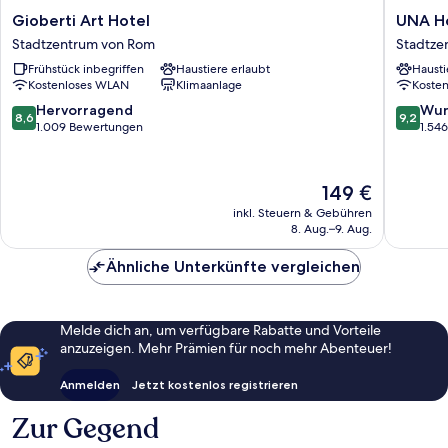
Gioberti
UNA
Gioberti Art Hotel
UNA H
Art
Hotels
Stadtzentrum von Rom
Stadtze
Hotel
Decò
Frühstück inbegriffen
Haustiere erlaubt
Hausti
Stadtzentrum
Roma
Kostenloses WLAN
Klimaanlage
Koste
von
Stadtze
Rom
von
8.6
9.2
Hervorragend
Wun
8,6
9,2
Rom
von
von
1.009 Bewertungen
1.54
10,
10,
Hervorragend,
Wunder
1.009
1.546
Der
149 €
Bewertungen
Bewert
Preis
inkl. Steuern & Gebühren
beträgt
8. Aug.–9. Aug.
149 €
Ähnliche Unterkünfte vergleichen
Melde dich an, um verfügbare Rabatte und Vorteile
anzuzeigen. Mehr Prämien für noch mehr Abenteuer!
Anmelden
Jetzt kostenlos registrieren
Zur Gegend