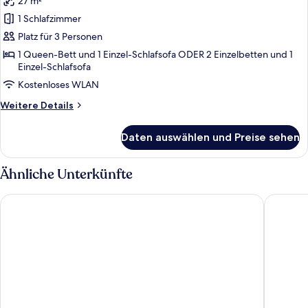
27 m²
für
1 Schlafzimmer
Deluxe-
Doppel-
Platz für 3 Personen
oder
1 Queen-Bett und 1 Einzel-Schlafsofa ODER 2 Einzelbetten und 1
Einzel-Schlafsofa
-
Zweibettzimmer
Kostenloses WLAN
anzeigen
Weitere
Weitere Details
Details
für
Daten auswählen und Preise sehen
Deluxe-
Doppel-
oder
Ähnliche Unterkünfte
-
Zweibettzimmer
Gioberti Art Hotel
UNA Hot