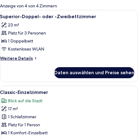
für
Anzeige von 4 von 4 Zimmern
Zimmer
Alle
Ein modernes Hotelzimmer mit einem g
8
Superior-Doppel- oder -Zweibettzimmer
Fotos
23 m²
für
Platz für 3 Personen
Superior-
Doppel-
1 Doppelbett
oder
Kostenloses WLAN
-
Weitere
Weitere Details
Zweibettzimmer
Details
anzeigen
für
Daten auswählen und Preise sehen
Superior-
Doppel-
oder
Alle
Eine Wand mit geometrischem Muster u
1
-
Classic-Einzelzimmer
Fotos
Zweibettzimmer
Blick auf die Stadt
für
17 m²
Classic-
Einzelzimmer
1 Schlafzimmer
anzeigen
Platz für 1 Person
1 Komfort-Einzelbett