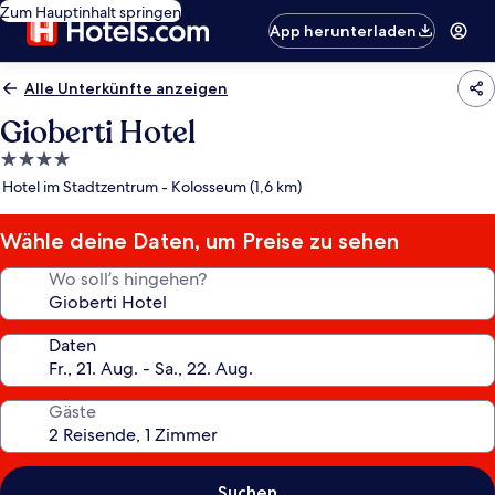
Zum Hauptinhalt springen
App herunterladen
Alle Unterkünfte anzeigen
Gioberti Hotel
4.0-
Sterne-
Hotel im Stadtzentrum - Kolosseum (1,6 km)
Unterkunft
Wähle deine Daten, um Preise zu sehen
Wo soll’s hingehen?
Daten
Gäste
Suchen