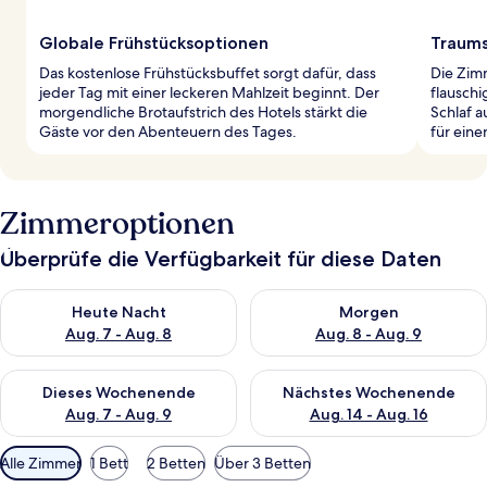
Globale Frühstücksoptionen
Traums
Das kostenlose Frühstücksbuffet sorgt dafür, dass
Die Zim
jeder Tag mit einer leckeren Mahlzeit beginnt. Der
flausch
morgendliche Brotaufstrich des Hotels stärkt die
Schlaf a
Gäste vor den Abenteuern des Tages.
für eine
Zimmeroptionen
Überprüfe die Verfügbarkeit für diese Daten
Überprüfe die Verfügbarkeit für heute Nacht, Aug. 7 - Aug. 8.
Überprüfe die Verfügbarkeit f
Heute Nacht
Morgen
Aug. 7 - Aug. 8
Aug. 8 - Aug. 9
Überprüfe die Verfügbarkeit für dieses Wochenende, Aug. 7 - 
Überprüfe die Verfügbarkeit f
Dieses Wochenende
Nächstes Wochenende
Aug. 7 - Aug. 9
Aug. 14 - Aug. 16
Verfügbare
Alle Zimmer
1 Bett
2 Betten
Über 3 Betten
Filter