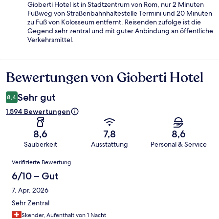
Gioberti Hotel ist in Stadtzentrum von Rom, nur 2 Minuten
Fußweg von Straßenbahnhaltestelle Termini und 20 Minuten
zu Fuß von Kolosseum entfernt. Reisenden zufolge ist die
Gegend sehr zentral und mit guter Anbindung an öffentliche
Verkehrsmittel.
Bewertungen von Gioberti Hotel
Bewertungen
Sehr gut
8,4
1.594 Bewertungen
8,6
7,8
8,6
Sauberkeit
Ausstattung
Personal & Service
Bewertungen
Verifizierte Bewertung
6/10 – Gut
7. Apr. 2026
Sehr Zentral
Skender, Aufenthalt von 1 Nacht