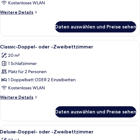
Kostenloses WLAN
Weitere
Weitere Details
Details
für
Daten auswählen und Preise sehen
Classic-
Einzelzimmer
Alle
Ein Hotelzimmer mit einem großen Bet
7
Classic-Doppel- oder -Zweibettzimmer
Fotos
20 m²
für
1 Schlafzimmer
Classic-
Doppel-
Platz für 2 Personen
oder
1 Doppelbett ODER 2 Einzelbetten
-
Kostenloses WLAN
Zweibettzimmer
Weitere
Weitere Details
anzeigen
Details
für
Daten auswählen und Preise sehen
Classic-
Doppel-
oder
Alle
Ein modernes Hotelzimmer mit einem g
10
-
Deluxe-Doppel- oder -Zweibettzimmer
Fotos
Zweibettzimmer