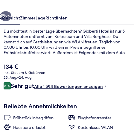
rück
Weiter
57+
Übersicht
Zimmer
Lage
Richtlinien
Du möchtest in bester Lage übernachten? Gioberti Hotel ist nur 5
Autominuten entfernt von: Kolosseum und Villa Borghese. Du
kannst dich auf Gratisleistungen wie WLAN freuen. Täglich von
07:00 Uhr bis 10:00 Uhr wird ein im Preis inbegriffenes
Frühstücksbuffet serviert. Außerdem ist Folgendes mit dem Auto
nur 5 Minuten entfernt: Trevi-Brunnen und Spanische Treppe.
Andere Reisende schätzen die zentrale Lage für die Möglichkeiten
Der
134 €
zum Sightseeing und die Nähe zu öffentlichen Verkehrsmitteln: Die
aktuelle
inkl. Steuern & Gebühren
Straßenbahnhaltestelle Termini ist nur wenige Schritte und die
Preis
23. Aug.–24. Aug.
Straßenbahnhaltestelle Farini ist 3 Gehminuten entfernt.
Tägliches inbegriffenes Frühstücksbuf
beträgt
Bewertungen
Sehr gut
8,4
Alle 1.594 Bewertungen anzeigen
134 €.
8,4 von 10.
Beliebte Annehmlichkeiten
Frühstück inbegriffen
Flughafentransfer
Haustiere erlaubt
Kostenloses WLAN