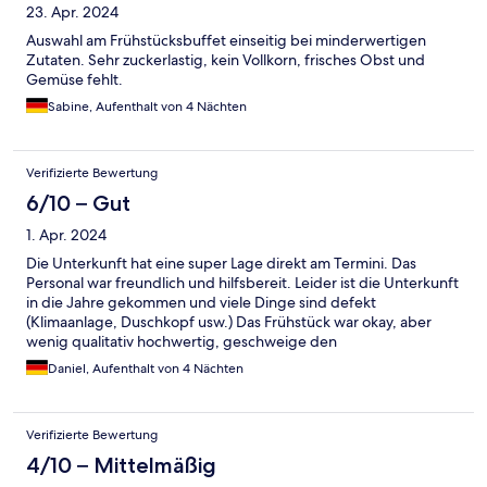
23. Apr. 2024
Auswahl am Frühstücksbuffet einseitig bei minderwertigen
Zutaten. Sehr zuckerlastig, kein Vollkorn, frisches Obst und
Gemüse fehlt.
Sabine, Aufenthalt von 4 Nächten
Verifizierte Bewertung
6/10 – Gut
1. Apr. 2024
Die Unterkunft hat eine super Lage direkt am Termini. Das
Personal war freundlich und hilfsbereit. Leider ist die Unterkunft
in die Jahre gekommen und viele Dinge sind defekt
(Klimaanlage, Duschkopf usw.) Das Frühstück war okay, aber
wenig qualitativ hochwertig, geschweige den
abwechslungsreich. Wer ein Hotel für 3-5 Nächte mit einer
Daniel, Aufenthalt von 4 Nächten
guten Ausgangslage sucht und Abstriche machen kann, ist hier
richtig.
Verifizierte Bewertung
4/10 – Mittelmäßig