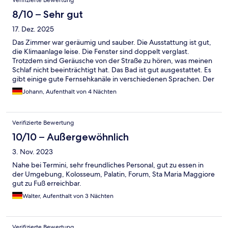
8/10 – Sehr gut
17. Dez. 2025
Das Zimmer war geräumig und sauber. Die Ausstattung ist gut,
die Klimaanlage leise. Die Fenster sind doppelt verglast.
Trotzdem sind Geräusche von der Straße zu hören, was meinen
Schlaf nicht beeinträchtigt hat. Das Bad ist gut ausgestattet. Es
gibt einige gute Fernsehkanäle in verschiedenen Sprachen. Der
Fernseher bietet auch mehrere Radiosender in mehreren
Johann, Aufenthalt von 4 Nächten
Sprachen, ca. 20 in Deutsch.
Verifizierte Bewertung
10/10 – Außergewöhnlich
3. Nov. 2023
Nahe bei Termini, sehr freundliches Personal, gut zu essen in
der Umgebung, Kolosseum, Palatin, Forum, Sta Maria Maggiore
gut zu Fuß erreichbar.
Walter, Aufenthalt von 3 Nächten
Verifizierte Bewertung