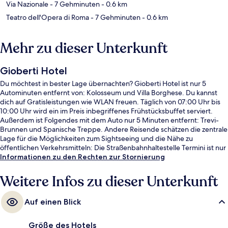
Via Nazionale
- 7 Gehminuten
- 0.6 km
Teatro dell'Opera di Roma
- 7 Gehminuten
- 0.6 km
Mehr zu dieser Unterkunft
Gioberti Hotel
Du möchtest in bester Lage übernachten? Gioberti Hotel ist nur 5
Autominuten entfernt von: Kolosseum und Villa Borghese. Du kannst
dich auf Gratisleistungen wie WLAN freuen. Täglich von 07:00 Uhr bis
10:00 Uhr wird ein im Preis inbegriffenes Frühstücksbuffet serviert.
Außerdem ist Folgendes mit dem Auto nur 5 Minuten entfernt: Trevi-
Brunnen und Spanische Treppe. Andere Reisende schätzen die zentrale
Lage für die Möglichkeiten zum Sightseeing und die Nähe zu
öffentlichen Verkehrsmitteln: Die Straßenbahnhaltestelle Termini ist nur
wenige Schritte und die Straßenbahnhaltestelle Farini ist 3 Gehminuten
Informationen zu den Rechten zur Stornierung
entfernt.
Weitere Infos zu dieser Unterkunft
Auf einen Blick
Größe des Hotels