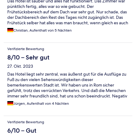
Das Hotel ist sauber und alles hat funktioniert. Das Zimmer war
pünktlich fertig, alles war so wie gebucht. Der
Frühstücksbereich auf dem Dach war sehr gut. Nur schade, das
der Dachbereich den Rest des Tages nicht zugänglich ist. Das
Frühstück selber hat alles was man braucht, wenn gleich es auch
nichts besonderes gab. Personal sehr aufmerksam.
Christian, Aufenthalt von 5 Nächten
Verifizierte Bewertung
8/10 – Sehr gut
27. Okt. 2023
Das Hotel liegt sehr zentral, was äußerst gut für die Ausflüge zu
Fuß zu den vielen Sehenswürdigkeiten dieser
bemerkenswerten Stadt ist. Wir haben uns in Rom sicher
gefühlt, trotz des verrückten Verkehrs. Und daß die Menschen
immer sehr freundlich sind, hat uns schon beeindruckt. Negativ
ist der viele Müll in der Stadt. Das Hotel ist gut für einen
Jürgen, Aufenthalt von 4 Nächten
Städtetrip geeignet und zu empfehlen.
Verifizierte Bewertung
6/10 – Gut