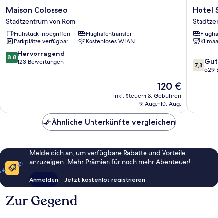
Maison
Hotel
Maison Colosseo
Hotel
Colosseo
Sweet
Stadtzentrum von Rom
Stadtze
Stadtzentrum
Home
Frühstück inbegriffen
Flughafentransfer
Flugha
von
Stadtze
Parkplätze verfügbar
Kostenloses WLAN
Klimaa
Rom
von
Rom
8.8
Hervorragend
8,8
7.8
Gut
von
123 Bewertungen
7,8
von
529 
10,
10,
Hervorragend,
Der
120 €
Gut,
123
Preis
529
inkl. Steuern & Gebühren
Bewertungen
beträgt
9. Aug.–10. Aug.
Bewert
120 €
Ähnliche Unterkünfte vergleichen
Melde dich an, um verfügbare Rabatte und Vorteile
anzuzeigen. Mehr Prämien für noch mehr Abenteuer!
Anmelden
Jetzt kostenlos registrieren
Zur Gegend