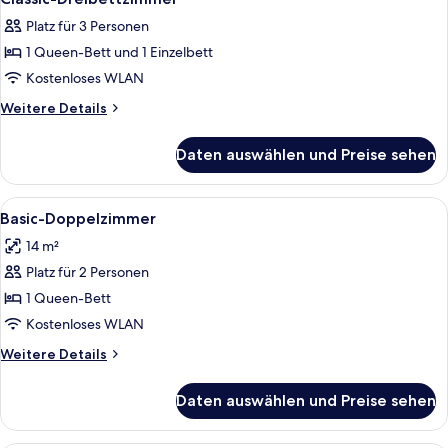
Fotos
Platz für 3 Personen
für
1 Queen-Bett und 1 Einzelbett
Classic-
Dreibettzimmer
Kostenloses WLAN
anzeigen
Weitere
Weitere Details
Details
für
Daten auswählen und Preise sehen
Classic-
Dreibettzimmer
Alle
Ein Schlafzimmer mit einem Bett, eine
5
Basic-Doppelzimmer
Fotos
14 m²
für
Platz für 2 Personen
Basic-
Doppelzimmer
1 Queen-Bett
anzeigen
Kostenloses WLAN
Weitere
Weitere Details
Details
für
Daten auswählen und Preise sehen
Basic-
Doppelzimmer