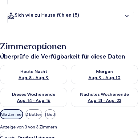
Sich wie zu Hause fühlen
(5)
Zimmeroptionen
Überprüfe die Verfügbarkeit für diese Daten
Überprüfe die Verfügbarkeit für heute Nacht, Aug. 8 - Aug. 9.
Überprüfe die Verfügbarkeit f
Heute Nacht
Morgen
Aug. 8 - Aug. 9
Aug. 9 - Aug. 10
Überprüfe die Verfügbarkeit für dieses Wochenende, Aug. 14 -
Überprüfe die Verfügbarkeit f
Dieses Wochenende
Nächstes Wochenende
Aug. 14 - Aug. 16
Aug. 21 - Aug. 23
Verfügbare
Alle Zimmer
2 Betten
1 Bett
Filter
für
Anzeige von 3 von 3 Zimmern
Zimmer
Alle
Ein ordentlich bezogenes Bett mit e
6
Classic-Dreibettzimmer