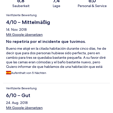
6,8
7,4
6,0
Sauberkeit
Lage
Personal & Service
Bewertungen
Verifizierte Bewertung
4/10 – Mittelmäßig
14. Nov. 2018
Mit Google übersetzen
No repetiría por el incidente que tuvimos.
Bueno me alojé en la citada habitación durante cinco días, he de
decir que para dos personas hubiese sido perfecta, pero en
cambio para tres se quedaba bastante pequeña. A su favor diré
que las camas eran cómodas y el baño bastante nuevo, pero
Quiero informar de que hablamos de una habitación que está
en una planta -1 (aún así para nosotros no supuso problema. El
Aufenthalt von 5 Nächten
problema vino cuando me desapareció un collar que dejé sobre
la mesa de la televisión. (Hay caja fuerte en la habitación así que
recomiendo usarla encarecidamente)Obviamente no obtuve
Verifizierte Bewertung
respuesta del propietario. Otro dato a tener en cuenta es que
las tasas de la ciudad no están añadidas en el precio que se paga
6/10 – Gut
por lo que hay que pagarlas estando allí(en nuestro caso fueron
24. Aug. 2018
50 euros). Sobre la ubicación de la habitación, está en un barrio
que tiene poca vida, la parada de metro mas cercana está a unos
Mit Google übersetzen
15 minutos andando, bus si hay mas cerca.