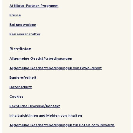
n
.
i
r
i
Affiliate-Partner-Programm
P
t
a
q
e
e
s
u
Presse
t
t
e
e
e
H
Bei uns werben
r
v
o
Reiseveranstalter
e
t
r
e
e
l
Richtlinien
&
P
Allgemeine Geschäftsbedingungen
r
i
Allgemeine Geschäftsbedingungen von FeWo-direkt
v
a
Barrierefreiheit
t
Datenschutz
e
S
Cookies
P
A
Rechtliche Hinweise/Kontakt
R
o
Inhaltsrichtlinien und Melden von Inhalten
m
Allgemeine Geschäftsbedingungen für Hotels.com Rewards
a