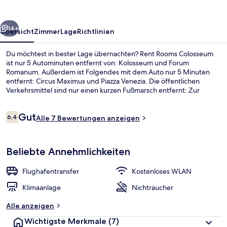
rück
Weiter
14+
Übersicht
Zimmer
Lage
Richtlinien
Du möchtest in bester Lage übernachten? Rent Rooms Colosseum
ist nur 5 Autominuten entfernt von: Kolosseum und Forum
Romanum. Außerdem ist Folgendes mit dem Auto nur 5 Minuten
entfernt: Circus Maximus und Piazza Venezia. Die öffentlichen
Verkehrsmittel sind nur einen kurzen Fußmarsch entfernt: Zur
Straßenbahnhaltestelle Labicana-Merulana sind es 10 Minuten und
zur U-Bahn-Station Manzoni – Museo della Liberazione 12 Minuten.
Bewertungen
Gut
6,4
Alle 7 Bewertungen anzeigen
6,4 von 10.
Classic-Dreibettzimmer | Zimmersafe, 
Beliebte Annehmlichkeiten
Flughafentransfer
Kostenloses WLAN
Klimaanlage
Nichtraucher
Alle anzeigen
Wichtigste Merkmale
(7)