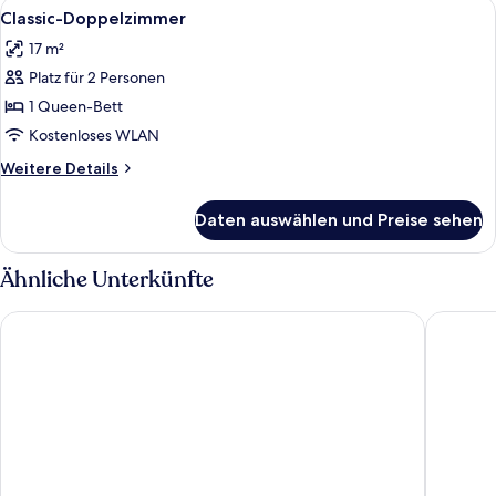
Alle
Ein ordentlich bezogenes Bett mit ein
6
Classic-Doppelzimmer
Fotos
17 m²
für
Platz für 2 Personen
Classic-
Doppelzimmer
1 Queen-Bett
anzeigen
Kostenloses WLAN
Weitere
Weitere Details
Details
für
Daten auswählen und Preise sehen
Classic-
Doppelzimmer
Ähnliche Unterkünfte
Maison Colosseo
Hotel S