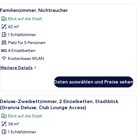
1 King-
Alle
Ein modernes Hotelzimmer mit Blick au
5
Bett,
Familienzimmer, Nichtraucher
Fotos
Nichtraucher
Blick auf die Stadt
für
62 m²
Familienzimmer,
Nichtraucher
1 Schlafzimmer
anzeigen
Platz für 5 Personen
4 Einzelbetten
Kostenloses WLAN
Weitere
Weitere Details
Details
für
Daten auswählen und Preise sehen
Familienzimmer,
Nichtraucher
Alle
Ein modernes Hotelzimmer mit einem g
7
Deluxe-Zweibettzimmer, 2 Einzelbetten, Stadtblick
Fotos
(Granvia Deluxe, Club Lounge Access)
für
Blick auf die Stadt
Deluxe-
34 m²
Zweibettzimmer,
1 Schlafzimmer
2 Einzelbetten,