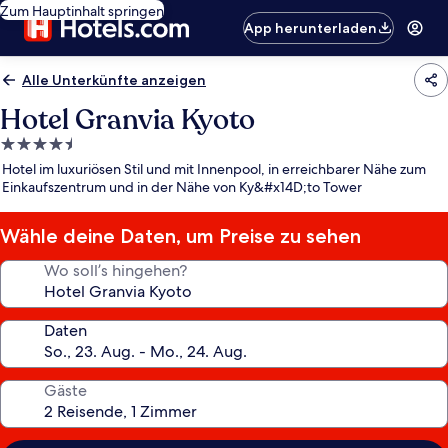
Zum Hauptinhalt springen
App herunterladen
Alle Unterkünfte anzeigen
Hotel Granvia Kyoto
4.5-
Sterne-
Hotel im luxuriösen Stil und mit Innenpool, in erreichbarer Nähe zum
Unterkunft
Einkaufszentrum und in der Nähe von Ky&#x14D;to Tower
Wähle deine Daten, um Preise zu sehen
Wo soll’s hingehen?
Daten
Gäste