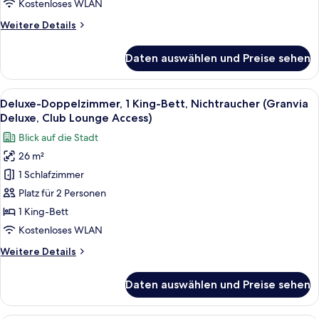
Suite,
Kostenloses WLAN
Club
Weitere
Weitere Details
Lounge
Details
Access)
für
Daten auswählen und Preise sehen
Junior-
anzeigen
Suite,
2 Einzelbetten,
Alle
Ein modernes Hotelzimmer mit einem gr
9
Raucher
Deluxe-Doppelzimmer, 1 King-Bett, Nichtraucher (Granvia
Fotos
(Semi-
Deluxe, Club Lounge Access)
Suite,
für
Blick auf die Stadt
Club
Deluxe-
Lounge
26 m²
Doppelzimmer,
Access)
1 Schlafzimmer
1 King-
Bett,
Platz für 2 Personen
Nichtraucher
1 King-Bett
(Granvia
Kostenloses WLAN
Deluxe,
Weitere
Weitere Details
Club
Details
Lounge
für
Daten auswählen und Preise sehen
Deluxe-
Access)
Doppelzimmer,
anzeigen
1 King-