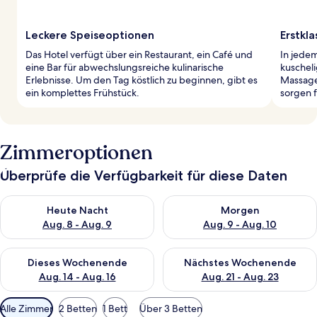
Leckere Speiseoptionen
Erstkl
Das Hotel verfügt über ein Restaurant, ein Café und
In jede
eine Bar für abwechslungsreiche kulinarische
kuschel
Erlebnisse. Um den Tag köstlich zu beginnen, gibt es
Massage
ein komplettes Frühstück.
sorgen f
Zimmeroptionen
Überprüfe die Verfügbarkeit für diese Daten
Überprüfe die Verfügbarkeit für heute Nacht, Aug. 8 - Aug. 9.
Überprüfe die Verfügbarkeit f
Heute Nacht
Morgen
Aug. 8 - Aug. 9
Aug. 9 - Aug. 10
Überprüfe die Verfügbarkeit für dieses Wochenende, Aug. 14 -
Überprüfe die Verfügbarkeit f
Dieses Wochenende
Nächstes Wochenende
Aug. 14 - Aug. 16
Aug. 21 - Aug. 23
Verfügbare
Alle Zimmer
2 Betten
1 Bett
Über 3 Betten