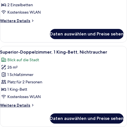
anzeigen
2 Einzelbetten
Kostenloses WLAN
Weitere
Weitere Details
Details
für
Daten auswählen und Preise sehen
Superior-
Zweibettzimmer
(Renewal)
Alle
Ein modernes Hotelzimmer mit einem gr
6
Superior-Doppelzimmer, 1 King-Bett, Nichtraucher
Fotos
Blick auf die Stadt
für
26 m²
Superior-
Doppelzimmer,
1 Schlafzimmer
1 King-
Platz für 2 Personen
Bett,
1 King-Bett
Nichtraucher
Kostenloses WLAN
anzeigen
Weitere
Weitere Details
Details
für
Daten auswählen und Preise sehen
Superior-
Doppelzimmer,