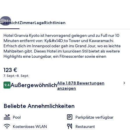
rück
Weiter
55+
Übersicht
Zimmer
Lage
Richtlinien
Hotel Granvia Kyoto ist hervorragend gelegen und zu Fuß nur 10
Minuten entfernt von: Ky&#x14D;to Tower und Kawaramachi.
Erfrisch dich im Innenpool oder geh ins Grand Jour, wo es leichte
Mahlzeiten gibt. Dieses Hotel im luxuriösen Stil bietet als weitere
Highlights eine Loungebar, ein Fitnesscenter sowie einen
Fitnessbereich. Andere Reisende schätzen die Lage für die
Möglichkeiten zum Sightseeing und die Nähe zu öffentlichen
Der
123 €
Verkehrsmitteln: Die Station Gojō ist 10 und die Station Kujo ist 11
aktuelle
7. Sept.–8. Sept.
Gehminuten entfernt.
Preis
Bewertungen
Alle 1.878 Bewertungen
Superior-Doppelzimmer, 1 King-Bett,
Außergewöhnlich
beträgt
9,4
9,4 von 10.
anzeigen
123 €.
Beliebte Annehmlichkeiten
Pool
Parkplätze verfügbar
Kostenloses WLAN
Restaurant