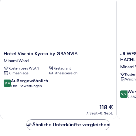
(No
View)
Hotel
JR
Hotel Vischio Kyoto by GRANVIA
JR WE
Vischio
WEST
HACHI
Minami Ward
Kyoto
GROUP
Minami
Kostenloses WLAN
Restaurant
by
VIA
Klimaanlage
Fitnessbereich
GRANVIA
INN
Koste
Wäsch
Minami
PRIME
9.4
Außergewöhnlich
9,4
Ward
KYOTOE
von
1.551 Bewertungen
HACHIJ
10,
9.2
Wun
9,2
Minami
Außergewöhnlich,
von
2.38
Ward
1.551
10,
Der
118 €
Bewertungen
Wunder
Preis
2.387
7. Sept.–8. Sept.
beträgt
Bewert
118 €
Ähnliche Unterkünfte vergleichen