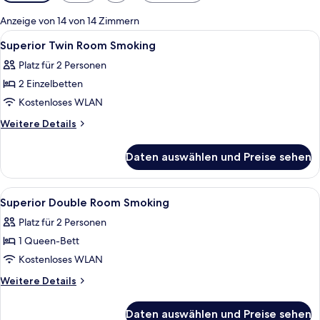
Filter
für
Anzeige von 14 von 14 Zimmern
Zimmer
Alle
Hochwertige Bettwaren, Daunenbettd
4
Superior Twin Room Smoking
Fotos
Platz für 2 Personen
für
2 Einzelbetten
Superior
Twin
Kostenloses WLAN
Room
Weitere
Weitere Details
Smoking
Details
für
anzeigen
Daten auswählen und Preise sehen
Superior
Twin
Room
Alle
Hochwertige Bettwaren, Daunenbettd
5
Smoking
Superior Double Room Smoking
Fotos
Platz für 2 Personen
für
1 Queen-Bett
Superior
Double
Kostenloses WLAN
Room
Weitere
Weitere Details
Smoking
Details
für
anzeigen
Daten auswählen und Preise sehen
Superior