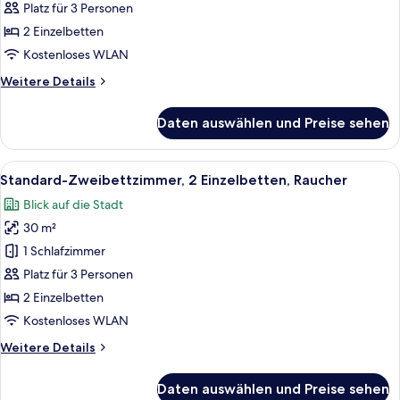
Stadtblick
Platz für 3 Personen
(Granvia
2 Einzelbetten
Deluxe,
Kostenloses WLAN
Club
Weitere
Weitere Details
Lounge
Details
Access)
für
Daten auswählen und Preise sehen
Deluxe-
anzeigen
Zweibettzimmer,
2 Einzelbetten,
Alle
Ein Hotelzimmer mit zwei Betten, eine
5
Stadtblick
Standard-Zweibettzimmer, 2 Einzelbetten, Raucher
Fotos
(Granvia
Blick auf die Stadt
Deluxe,
für
Club
30 m²
Standard-
Lounge
Zweibettzimmer,
1 Schlafzimmer
Access)
2 Einzelbetten,
Platz für 3 Personen
Raucher
2 Einzelbetten
anzeigen
Kostenloses WLAN
Weitere
Weitere Details
Details
für
Daten auswählen und Preise sehen
Standard-