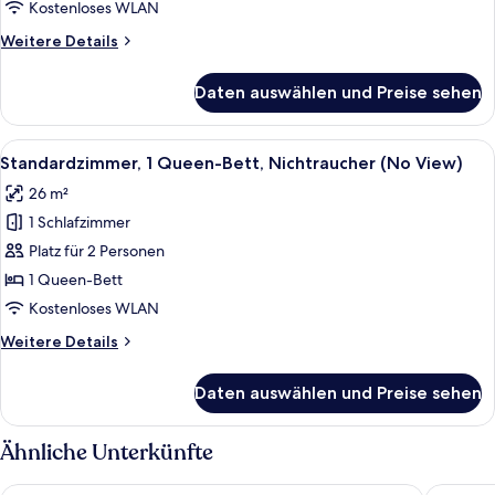
Zweibettzimmer
Kostenloses WLAN
(Run
Weitere
Weitere Details
of
Details
the
für
Daten auswählen und Preise sehen
Doppel-
House)
oder
anzeigen
Zweibettzimmer
Alle
Ein Hotelzimmer mit einem Bett, einem
4
(Run
Standardzimmer, 1 Queen-Bett, Nichtraucher (No View)
Fotos
of
26 m²
the
für
House)
1 Schlafzimmer
Standardzimmer,
1
Platz für 2 Personen
Queen-
1 Queen-Bett
Bett,
Kostenloses WLAN
Nichtraucher
Weitere
Weitere Details
(No
Details
View)
für
Daten auswählen und Preise sehen
Standardzimmer,
anzeigen
1
Queen-
Ähnliche Unterkünfte
Bett,
Nichtraucher
Hotel Vischio Kyoto by GRANVIA
JR WEST