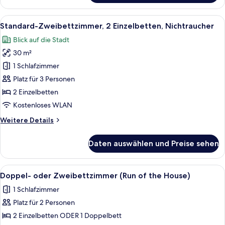
Zweibettzimmer,
2 Einzelbetten,
Alle
Ein Hotelzimmer mit zwei Betten, eine
5
Raucher
Standard-Zweibettzimmer, 2 Einzelbetten, Nichtraucher
Fotos
Blick auf die Stadt
für
30 m²
Standard-
Zweibettzimmer,
1 Schlafzimmer
2 Einzelbetten,
Platz für 3 Personen
Nichtraucher
2 Einzelbetten
anzeigen
Kostenloses WLAN
Weitere
Weitere Details
Details
für
Daten auswählen und Preise sehen
Standard-
Zweibettzimmer,
2 Einzelbetten,
Alle
Ein modernes Hotel mit mehreren Etag
5
Nichtraucher
Doppel- oder Zweibettzimmer (Run of the House)
Fotos
1 Schlafzimmer
für
Platz für 2 Personen
Doppel-
oder
2 Einzelbetten ODER 1 Doppelbett