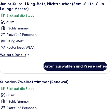
Alle
Ein Hotelzimmer mit einem großen Bett
8
Bett,
Junior-Suite, 1 King-Bett, Nichtraucher (Semi-Suite, Club
Fotos
Nichtraucher
Lounge Access)
(Granvia
für
Blick auf die Stadt
Deluxe,
Junior-
Club
50 m²
Suite,
Lounge
1 Schlafzimmer
1 King-
Access)
Bett,
Platz für 2 Personen
Nichtraucher
1 King-Bett
(Semi-
Kostenloses WLAN
Suite,
Weitere
Weitere Details
Club
Details
Lounge
für
Daten auswählen und Preise sehen
Junior-
Access)
Suite,
anzeigen
1 King-
Alle
Superior-Zweibettzimmer (Renewal) |
6
Bett,
Superior-Zweibettzimmer (Renewal)
Fotos
Nichtraucher
Blick auf die Stadt
(Semi-
für
Suite,
33 m²
Superior-
Club
Zweibettzimmer
1 Schlafzimmer
Lounge
(Renewal)
Access)
Platz für 3 Personen