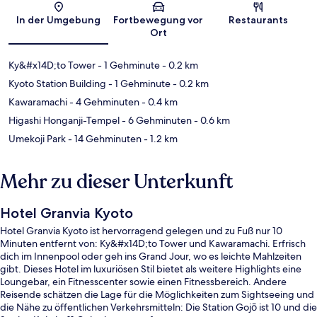
In der Umgebung
Fortbewegung vor
Restaurants
Ort
Ky&#x14D;to Tower
- 1 Gehminute
- 0.2 km
Kyoto Station Building
- 1 Gehminute
- 0.2 km
Kawaramachi
- 4 Gehminuten
- 0.4 km
Higashi Honganji-Tempel
- 6 Gehminuten
- 0.6 km
Umekoji Park
- 14 Gehminuten
- 1.2 km
Mehr zu dieser Unterkunft
Hotel Granvia Kyoto
Hotel Granvia Kyoto ist hervorragend gelegen und zu Fuß nur 10
Minuten entfernt von: Ky&#x14D;to Tower und Kawaramachi. Erfrisch
dich im Innenpool oder geh ins Grand Jour, wo es leichte Mahlzeiten
gibt. Dieses Hotel im luxuriösen Stil bietet als weitere Highlights eine
Loungebar, ein Fitnesscenter sowie einen Fitnessbereich. Andere
Reisende schätzen die Lage für die Möglichkeiten zum Sightseeing und
die Nähe zu öffentlichen Verkehrsmitteln: Die Station Gojō ist 10 und die