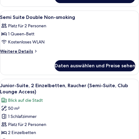
Double
Room
Alle
Hochwertige Bettwaren, Daunenbettd
3
Smoking
Semi Suite Double Non-smoking
Fotos
Platz für 2 Personen
für
1 Queen-Bett
Semi
Suite
Kostenloses WLAN
Double
Weitere
Weitere Details
Non-
Details
für
smoking
Daten auswählen und Preise sehen
Semi
anzeigen
Suite
Double
Alle
Ein Hotelzimmer mit zwei Betten, eine
8
Non-
Junior-Suite, 2 Einzelbetten, Raucher (Semi-Suite, Club
Fotos
smoking
Lounge Access)
für
Blick auf die Stadt
Junior-
50 m²
Suite,
1 Schlafzimmer
2 Einzelbetten,
Raucher
Platz für 2 Personen
(Semi-
2 Einzelbetten