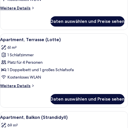
Weitere
Weitere Details
Details
für
Daten auswählen und Preise sehen
Apartment,
Terrasse
(Moewe)
Alle
Apartment, Terrasse (Lotte) | Schreib
6
Apartment, Terrasse (Lotte)
Fotos
61 m²
für
1 Schlafzimmer
Apartment,
Terrasse
Platz für 4 Personen
(Lotte)
1 Doppelbett und 1 großes Schlafsofa
anzeigen
Kostenloses WLAN
Weitere
Weitere Details
Details
für
Daten auswählen und Preise sehen
Apartment,
Terrasse
(Lotte)
Alle
Apartment, Balkon (Strandidyll) | Ess
8
Apartment, Balkon (Strandidyll)
Fotos
69 m²
für