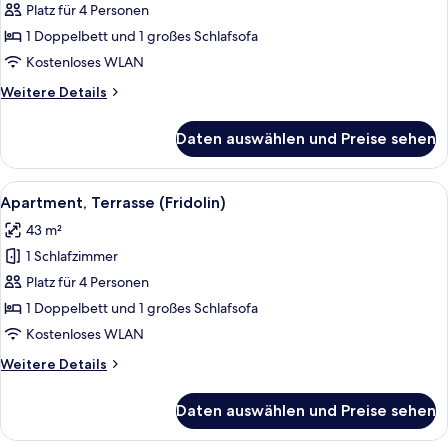
Balkon
Platz für 4 Personen
(Bernsteinfischer)
1 Doppelbett und 1 großes Schlafsofa
anzeigen
Kostenloses WLAN
Weitere
Weitere Details
Details
für
Daten auswählen und Preise sehen
Apartment,
Balkon
(Bernsteinfischer)
Alle
Apartment, Terrasse (Fridolin) | Schre
5
Apartment, Terrasse (Fridolin)
Fotos
43 m²
für
1 Schlafzimmer
Apartment,
Terrasse
Platz für 4 Personen
(Fridolin)
1 Doppelbett und 1 großes Schlafsofa
anzeigen
Kostenloses WLAN
Weitere
Weitere Details
Details
für
Daten auswählen und Preise sehen
Apartment,
Terrasse