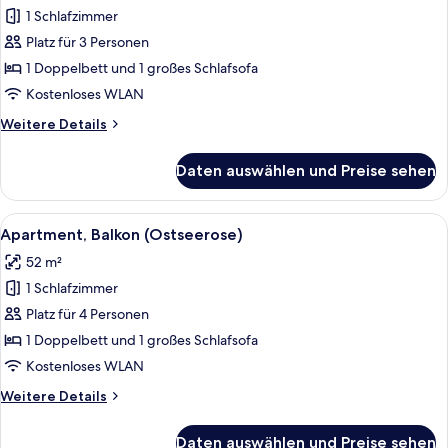
1 Schlafzimmer
Apartment,
Balkon
Platz für 3 Personen
(Strandidyll)
1 Doppelbett und 1 großes Schlafsofa
anzeigen
Kostenloses WLAN
Weitere
Weitere Details
Details
für
Daten auswählen und Preise sehen
Apartment,
Balkon
(Strandidyll)
Alle
Apartment, Balkon (Ostseerose) | Schr
10
Apartment, Balkon (Ostseerose)
Fotos
52 m²
für
1 Schlafzimmer
Apartment,
Balkon
Platz für 4 Personen
(Ostseerose)
1 Doppelbett und 1 großes Schlafsofa
anzeigen
Kostenloses WLAN
Weitere
Weitere Details
Details
für
Daten auswählen und Preise sehen