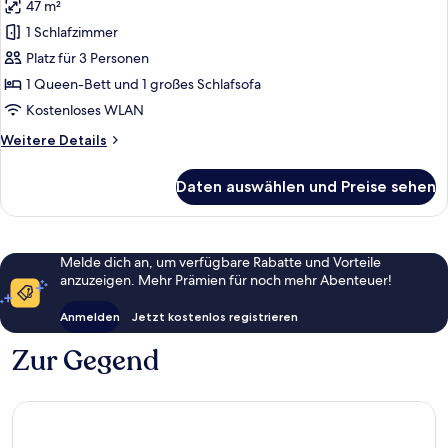
47 m²
für
1 Schlafzimmer
Apartment,
Balkon
Platz für 3 Personen
(Tine)
1 Queen-Bett und 1 großes Schlafsofa
anzeigen
Kostenloses WLAN
Weitere
Weitere Details
Details
für
Daten auswählen und Preise sehen
Apartment,
Balkon
(Tine)
Melde dich an, um verfügbare Rabatte und Vorteile
anzuzeigen. Mehr Prämien für noch mehr Abenteuer!
Anmelden
Jetzt kostenlos registrieren
Zur Gegend