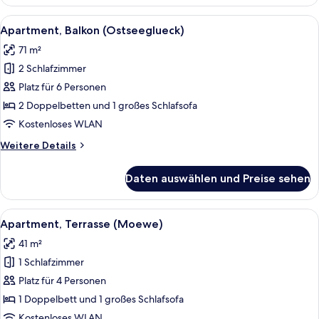
Terrasse
(Helena)
Alle
Apartment, Balkon (Ostseeglueck) | S
12
Apartment, Balkon (Ostseeglueck)
Fotos
71 m²
für
2 Schlafzimmer
Apartment,
Balkon
Platz für 6 Personen
(Ostseeglueck)
2 Doppelbetten und 1 großes Schlafsofa
anzeigen
Kostenloses WLAN
Weitere
Weitere Details
Details
für
Daten auswählen und Preise sehen
Apartment,
Balkon
(Ostseeglueck)
Alle
Apartment, Terrasse (Moewe) | Schrei
12
Apartment, Terrasse (Moewe)
Fotos
41 m²
für
1 Schlafzimmer
Apartment,
Terrasse
Platz für 4 Personen
(Moewe)
1 Doppelbett und 1 großes Schlafsofa
anzeigen
Kostenloses WLAN