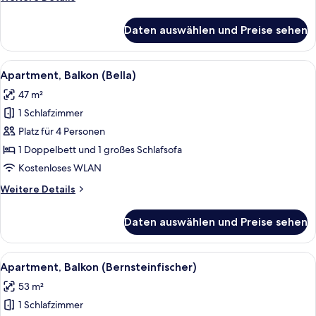
Details
für
Daten auswählen und Preise sehen
Apartment,
Terrasse
(Diana)
Alle
Apartment, Balkon (Bella) | Schreibti
6
Apartment, Balkon (Bella)
Fotos
47 m²
für
1 Schlafzimmer
Apartment,
Balkon
Platz für 4 Personen
(Bella)
1 Doppelbett und 1 großes Schlafsofa
anzeigen
Kostenloses WLAN
Weitere
Weitere Details
Details
für
Daten auswählen und Preise sehen
Apartment,
Balkon
(Bella)
Alle
Apartment, Balkon (Bernsteinfischer) 
12
Apartment, Balkon (Bernsteinfischer)
Fotos
53 m²
für
1 Schlafzimmer
Apartment,