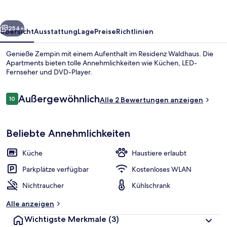
rück
Weiter
254+
Übersicht
Ausstattung
Lage
Preise
Richtlinien
Genieße Zempin mit einem Aufenthalt im Residenz Waldhaus. Die
Apartments bieten tolle Annehmlichkeiten wie Küchen, LED-
Fernseher und DVD-Player.
Bewertungen
Außergewöhnlich
10
Alle 2 Bewertungen anzeigen
10 von 10.
Beliebte Annehmlichkeiten
Apartment, Balkon (Ostseeglueck) | 
Küche
Haustiere erlaubt
Parkplätze verfügbar
Kostenloses WLAN
Nichtraucher
Kühlschrank
Alle anzeigen
Wichtigste Merkmale
(3)