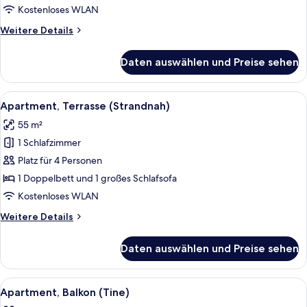
anzeigen
Kostenloses WLAN
Weitere
Weitere Details
Details
für
Daten auswählen und Preise sehen
Apartment,
Balkon
(Sunshine)
Alle
Apartment, Terrasse (Strandnah) | Sch
12
Apartment, Terrasse (Strandnah)
Fotos
55 m²
für
1 Schlafzimmer
Apartment,
Terrasse
Platz für 4 Personen
(Strandnah)
1 Doppelbett und 1 großes Schlafsofa
anzeigen
Kostenloses WLAN
Weitere
Weitere Details
Details
für
Daten auswählen und Preise sehen
Apartment,
Terrasse
(Strandnah)
Alle
Apartment, Balkon (Tine) | Schreibtis
11
Apartment, Balkon (Tine)
Fotos