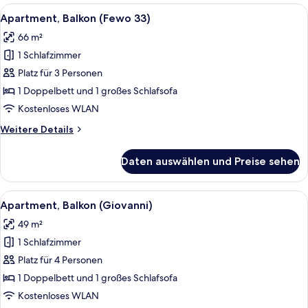
(Fridolin)
Alle
Apartment, Balkon (Fewo 33) | Schrei
18
Apartment, Balkon (Fewo 33)
Fotos
66 m²
für
1 Schlafzimmer
Apartment,
Balkon
Platz für 3 Personen
(Fewo
1 Doppelbett und 1 großes Schlafsofa
33)
Kostenloses WLAN
anzeigen
Weitere
Weitere Details
Details
für
Daten auswählen und Preise sehen
Apartment,
Balkon
(Fewo
Alle
Apartment, Balkon (Giovanni) | Schre
10
33)
Apartment, Balkon (Giovanni)
Fotos
49 m²
für
1 Schlafzimmer
Apartment,
Balkon
Platz für 4 Personen
(Giovanni)
1 Doppelbett und 1 großes Schlafsofa
anzeigen
Kostenloses WLAN