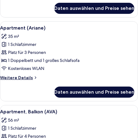
für
Daten auswählen und Preise sehen
Apartment,
Balkon
(Anemone)
Alle
Apartment (Ariane) | Schreibtisch, k
7
Apartment (Ariane)
Fotos
35 m²
für
1 Schlafzimmer
Apartment
(Ariane)
Platz für 3 Personen
anzeigen
1 Doppelbett und 1 großes Schlafsofa
Kostenloses WLAN
Weitere
Weitere Details
Details
für
Daten auswählen und Preise sehen
Apartment
(Ariane)
Alle
Apartment, Balkon (AVA) | Schreibtis
5
Apartment, Balkon (AVA)
Fotos
56 m²
für
1 Schlafzimmer
Apartment,
Balkon
Platz für 4 Personen