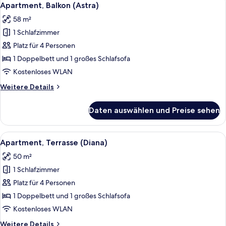
22
Apartment, Balkon (Astra)
Fotos
58 m²
für
1 Schlafzimmer
Apartment,
Balkon
Platz für 4 Personen
(Astra)
1 Doppelbett und 1 großes Schlafsofa
anzeigen
Kostenloses WLAN
Weitere
Weitere Details
Details
für
Daten auswählen und Preise sehen
Apartment,
Balkon
(Astra)
Alle
Apartment, Terrasse (Diana) | Schreib
6
Apartment, Terrasse (Diana)
Fotos
50 m²
für
1 Schlafzimmer
Apartment,
Terrasse
Platz für 4 Personen
(Diana)
1 Doppelbett und 1 großes Schlafsofa
anzeigen
Kostenloses WLAN
Weitere
Weitere Details