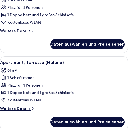
1 Schlafzimmer
Apartment,
Balkon
Platz für 4 Personen
(Jette)
1 Doppelbett und 1 großes Schlafsofa
anzeigen
Kostenloses WLAN
Weitere
Weitere Details
Details
für
Daten auswählen und Preise sehen
Apartment,
Balkon
(Jette)
Alle
Apartment, Terrasse (Helena) | Schrei
11
Apartment, Terrasse (Helena)
Fotos
61 m²
für
1 Schlafzimmer
Apartment,
Terrasse
Platz für 4 Personen
(Helena)
1 Doppelbett und 1 großes Schlafsofa
anzeigen
Kostenloses WLAN
Weitere
Weitere Details
Details
für
Daten auswählen und Preise sehen
Apartment,