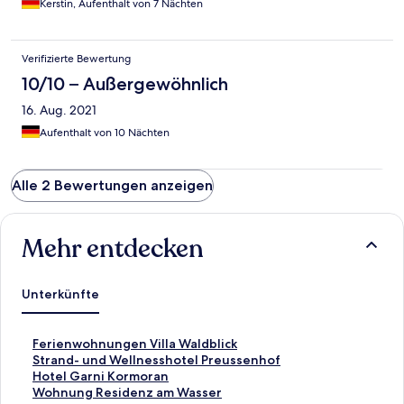
Kerstin, Aufenthalt von 7 Nächten
Verifizierte Bewertung
10/10 – Außergewöhnlich
16. Aug. 2021
Aufenthalt von 10 Nächten
Alle 2 Bewertungen anzeigen
Mehr entdecken
Unterkünfte
L
Ferienwohnungen Villa Waldblick
i
L
Strand- und Wellnesshotel Preussenhof
n
i
L
Hotel Garni Kormoran
k
n
i
L
Wohnung Residenz am Wasser