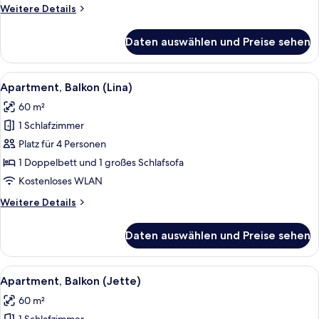
Weitere
Weitere Details
Details
für
Daten auswählen und Preise sehen
Apartment,
Balkon
(Giovanni)
Alle
Apartment, Balkon (Lina) | Schreibtis
8
Apartment, Balkon (Lina)
Fotos
60 m²
für
1 Schlafzimmer
Apartment,
Balkon
Platz für 4 Personen
(Lina)
1 Doppelbett und 1 großes Schlafsofa
anzeigen
Kostenloses WLAN
Weitere
Weitere Details
Details
für
Daten auswählen und Preise sehen
Apartment,
Balkon
(Lina)
Alle
Apartment, Balkon (Jette) | Schreibti
6
Apartment, Balkon (Jette)
Fotos
60 m²
für