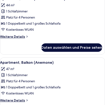
Fotos
44 m²
für
1 Schlafzimmer
Apartment,
Balkon
Platz für 4 Personen
("Ab
1 Doppelbett und 1 großes Schlafsofa
zum
Kostenloses WLAN
Strand")
Weitere
Weitere Details
anzeigen
Details
für
Daten auswählen und Preise sehen
Apartment,
Balkon
("Ab
Alle
Apartment, Balkon (Anemone) | Schre
11
zum
Apartment, Balkon (Anemone)
Fotos
Strand")
47 m²
für
1 Schlafzimmer
Apartment,
Balkon
Platz für 4 Personen
(Anemone)
1 Doppelbett und 1 großes Schlafsofa
anzeigen
Kostenloses WLAN
Weitere
Weitere Details
Details