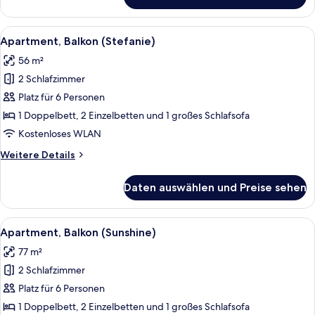
Apartment,
Balkon
(Ostseerose)
Alle
Apartment, Balkon (Stefanie) | Schrei
14
Apartment, Balkon (Stefanie)
Fotos
56 m²
für
2 Schlafzimmer
Apartment,
Balkon
Platz für 6 Personen
(Stefanie)
1 Doppelbett, 2 Einzelbetten und 1 großes Schlafsofa
anzeigen
Kostenloses WLAN
Weitere
Weitere Details
Details
für
Daten auswählen und Preise sehen
Apartment,
Balkon
(Stefanie)
Alle
Apartment, Balkon (Sunshine) | Schre
5
Apartment, Balkon (Sunshine)
Fotos
77 m²
für
2 Schlafzimmer
Apartment,
Balkon
Platz für 6 Personen
(Sunshine)
1 Doppelbett, 2 Einzelbetten und 1 großes Schlafsofa