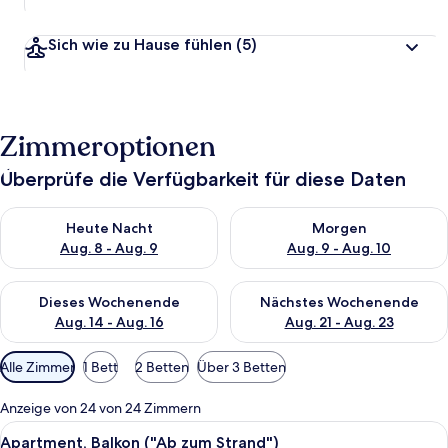
Sich wie zu Hause fühlen
(5)
Zimmeroptionen
Überprüfe die Verfügbarkeit für diese Daten
Überprüfe die Verfügbarkeit für heute Nacht, Aug. 8 - Aug. 9.
Überprüfe die Verfügbarkeit f
Heute Nacht
Morgen
Aug. 8 - Aug. 9
Aug. 9 - Aug. 10
Überprüfe die Verfügbarkeit für dieses Wochenende, Aug. 14 -
Überprüfe die Verfügbarkeit f
Dieses Wochenende
Nächstes Wochenende
Aug. 14 - Aug. 16
Aug. 21 - Aug. 23
Verfügbare
Alle Zimmer
1 Bett
2 Betten
Über 3 Betten
Filter
für
Anzeige von 24 von 24 Zimmern
Zimmer
Alle
Apartment, Balkon ("Ab zum Strand") 
7
Apartment, Balkon ("Ab zum Strand")