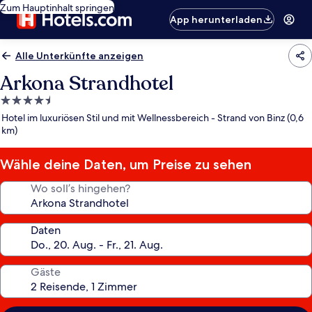
Zum Hauptinhalt springen
App herunterladen
Alle Unterkünfte anzeigen
Arkona Strandhotel
4.5-
Sterne-
Hotel im luxuriösen Stil und mit Wellnessbereich - Strand von Binz (0,6
Unterkunft
km)
Wähle deine Daten, um Preise zu sehen
Wo soll’s hingehen?
Daten
Gäste