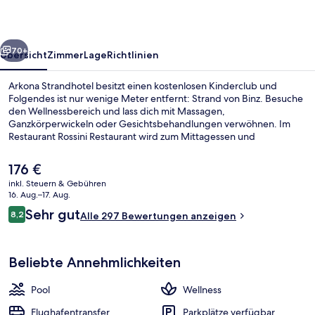
rück
Weiter
70+
Übersicht
Zimmer
Lage
Richtlinien
Arkona Strandhotel besitzt einen kostenlosen Kinderclub und
Folgendes ist nur wenige Meter entfernt: Strand von Binz. Besuche
den Wellnessbereich und lass dich mit Massagen,
Ganzkörperwickeln oder Gesichtsbehandlungen verwöhnen. Im
Restaurant Rossini Restaurant wird zum Mittagessen und
Abendessen regionale Küche serviert. Weitere Highlights wie ein
Innenpool, eine Bar/Lounge und Fitnessmöglichkeiten sprechen für
Der
176 €
dieses Hotel im luxuriösen Stil.
aktuelle
inkl. Steuern & Gebühren
Preis
16. Aug.–17. Aug.
Aktivitäten für Kinder
beträgt
Bewertungen
Sehr gut
8,2
Alle 297 Bewertungen anzeigen
176 €.
8,2 von 10.
Beliebte Annehmlichkeiten
Pool
Wellness
Flughafentransfer
Parkplätze verfügbar