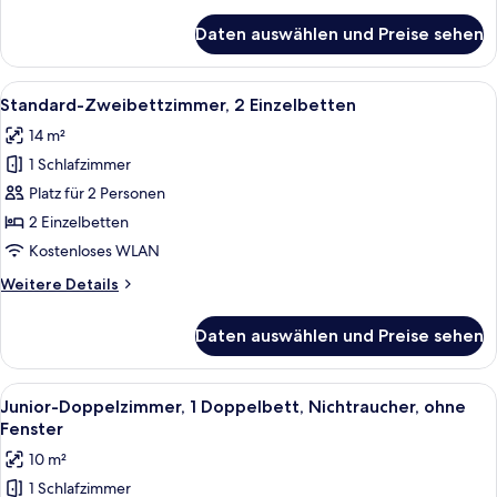
Details
für
Daten auswählen und Preise sehen
Standard-
Doppelzimmer
Alle
Ein Hotelzimmer mit einem Bett, zwei 
4
Standard-Zweibettzimmer, 2 Einzelbetten
Fotos
14 m²
für
1 Schlafzimmer
Standard-
Zweibettzimmer,
Platz für 2 Personen
2 Einzelbetten
2 Einzelbetten
anzeigen
Kostenloses WLAN
Weitere
Weitere Details
Details
für
Daten auswählen und Preise sehen
Standard-
Zweibettzimmer,
2 Einzelbetten
Alle
Ein ordentlich bezogenes Bett mit Ho
4
Junior-Doppelzimmer, 1 Doppelbett, Nichtraucher, ohne
Fotos
Fenster
für
10 m²
Junior-
1 Schlafzimmer
Doppelzimmer,