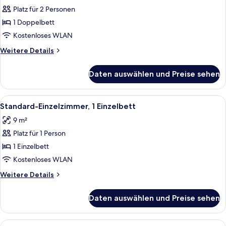
Platz für 2 Personen
1
Doppelbett,
1 Doppelbett
Nichtraucher,
Kostenloses WLAN
ohne
Weitere
Weitere Details
Fenster
Details
anzeigen
für
Daten auswählen und Preise sehen
Junior-
Doppelzimmer,
1
Alle
Ein Hotelzimmer mit Bett, Schreibtisch
5
Doppelbett,
Standard-Einzelzimmer, 1 Einzelbett
Fotos
Nichtraucher,
9 m²
ohne
für
Fenster
Platz für 1 Person
Standard-
Einzelzimmer,
1 Einzelbett
1 Einzelbett
Kostenloses WLAN
anzeigen
Weitere
Weitere Details
Details
für
Daten auswählen und Preise sehen
Standard-
Einzelzimmer,
1 Einzelbett
Alle
Ein Hotelzimmer mit zwei Betten, eine