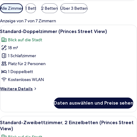
Verfügbare
Alle Zimmer
1 Bett
2 Betten
Über 3 Betten
Filter
für
Anzeige von 7 von 7 Zimmern
Zimmer
Alle
Ein Hotelzimmer mit einem großen Bet
7
Standard-Doppelzimmer (Princes Street View)
Fotos
Blick auf die Stadt
für
18 m²
Standard-
Doppelzimmer
1 Schlafzimmer
(Princes
Platz für 2 Personen
Street
1 Doppelbett
View)
Kostenloses WLAN
anzeigen
Weitere
Weitere Details
Details
für
Daten auswählen und Preise sehen
Standard-
Doppelzimmer
(Princes
Alle
Ein Hotelzimmer mit zwei Betten, eine
7
Street
Standard-Zweibettzimmer, 2 Einzelbetten (Princes Street
Fotos
View)
View)
für