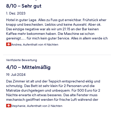
8/10 – Sehr gut
1. Dez. 2023
Hotel in guter Lage. Alles zu Fuss gut erreichbar. Frühstück eher
knapp und bescheiden. Lieblos und keine Auswahl. Aber ok.
Das einzige negative war als wir um 21:15 an der Bar keinen
Kaffee mehr bekommen haben. Die Maschine sei schon
gereinigt….. für mich kein guter Service. Alles in allem werde ich
aber wieder in dieses Hotel gehen.
Andrea, Aufenthalt von 4 Nächten
Verifizierte Bewertung
4/10 – Mittelmäßig
19. Juli 2024
Das Zimmer ist alt und der Teppich entsprechend eklig und
schmutzig. Das Bett ist sehr klein für 2 Personen und die
Matratze durchgelegen und unbequem. Für 500 Euro für 2
Nächte erwarte ich etwas besseres. Das alte Fenster muss
mechanisch geöffnet werden für frische Luft während der
Nacht, aber der Strassen- und Baulärm ist sehr laut. Das
Stephanie, Aufenthalt von 2 Nächten
Frühstück ist ok, aber keine 15 Pfund wert! Da hilft die gute,
zentrale Lage des Hotels leider nicht weiter. Würde nicht wieder