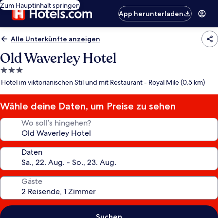
Zum Hauptinhalt springen
App herunterladen
Alle Unterkünfte anzeigen
Old Waverley Hotel
3.0-
Sterne-
Hotel im viktorianischen Stil und mit Restaurant - Royal Mile (0,5 km)
Unterkunft
Wähle deine Daten, um Preise zu sehen
Wo soll’s hingehen?
Daten
Gäste
Suchen