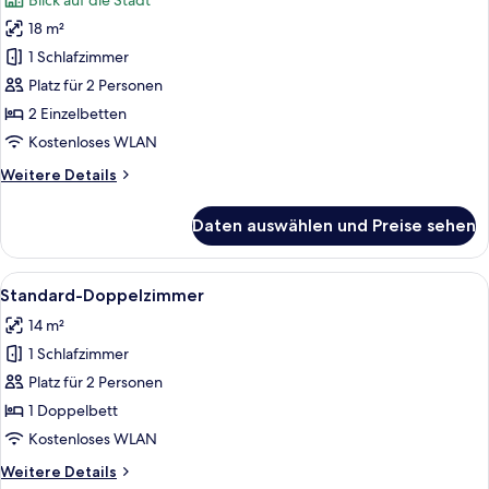
Blick auf die Stadt
Standard-
18 m²
Zweibettzimmer,
1 Schlafzimmer
2 Einzelbetten
(Princes
Platz für 2 Personen
Street
2 Einzelbetten
View)
Kostenloses WLAN
anzeigen
Weitere
Weitere Details
Details
für
Daten auswählen und Preise sehen
Standard-
Zweibettzimmer,
2 Einzelbetten
Alle
Ein Hotelzimmer mit einem großen Bett
4
(Princes
Standard-Doppelzimmer
Fotos
Street
14 m²
View)
für
1 Schlafzimmer
Standard-
Doppelzimmer
Platz für 2 Personen
anzeigen
1 Doppelbett
Kostenloses WLAN
Weitere
Weitere Details