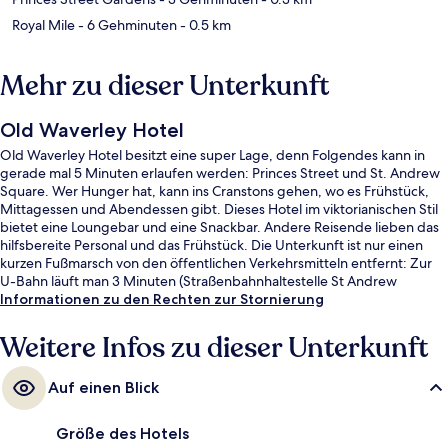
Royal Mile
- 6 Gehminuten
- 0.5 km
Mehr zu dieser Unterkunft
Old Waverley Hotel
Old Waverley Hotel besitzt eine super Lage, denn Folgendes kann in
gerade mal 5 Minuten erlaufen werden: Princes Street und St. Andrew
Square. Wer Hunger hat, kann ins Cranstons gehen, wo es Frühstück,
Mittagessen und Abendessen gibt. Dieses Hotel im viktorianischen Stil
bietet eine Loungebar und eine Snackbar. Andere Reisende lieben das
hilfsbereite Personal und das Frühstück. Die Unterkunft ist nur einen
kurzen Fußmarsch von den öffentlichen Verkehrsmitteln entfernt: Zur
U-Bahn läuft man 3 Minuten (Straßenbahnhaltestelle St Andrew
Square) bzw. 4 Minuten (Straßenbahnhaltestelle Princes Street).
Informationen zu den Rechten zur Stornierung
Weitere Infos zu dieser Unterkunft
Auf einen Blick
Größe des Hotels