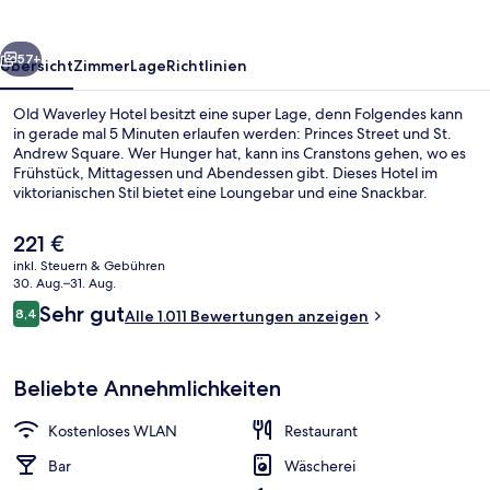
rück
Weiter
57+
Übersicht
Zimmer
Lage
Richtlinien
Old Waverley Hotel besitzt eine super Lage, denn Folgendes kann
in gerade mal 5 Minuten erlaufen werden: Princes Street und St.
Andrew Square. Wer Hunger hat, kann ins Cranstons gehen, wo es
Frühstück, Mittagessen und Abendessen gibt. Dieses Hotel im
viktorianischen Stil bietet eine Loungebar und eine Snackbar.
Andere Reisende lieben das hilfsbereite Personal und das
Frühstück. Die Unterkunft ist nur einen kurzen Fußmarsch von den
Der
221 €
öffentlichen Verkehrsmitteln entfernt: Zur U-Bahn läuft man 3
aktuelle
inkl. Steuern & Gebühren
Minuten (Straßenbahnhaltestelle St Andrew Square) bzw. 4
Preis
30. Aug.–31. Aug.
Minuten (Straßenbahnhaltestelle Princes Street).
Frühstück, Mittagessen und Abendes
beträgt
Bewertungen
Sehr gut
8,4
Alle 1.011 Bewertungen anzeigen
221 €.
8,4 von 10.
Beliebte Annehmlichkeiten
Kostenloses WLAN
Restaurant
Bar
Wäscherei