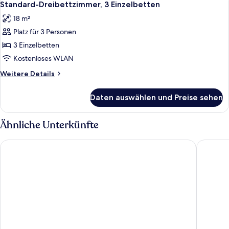
5
Standard-Dreibettzimmer, 3 Einzelbetten
Fotos
18 m²
für
Platz für 3 Personen
Standard-
Dreibettzimmer,
3 Einzelbetten
3 Einzelbetten
Kostenloses WLAN
anzeigen
Weitere
Weitere Details
Details
für
Daten auswählen und Preise sehen
Standard-
Dreibettzimmer,
3 Einzelbetten
Ähnliche Unterkünfte
Mount Royal Hotel Edinburgh by The Unlimited Collection
Malmaiso