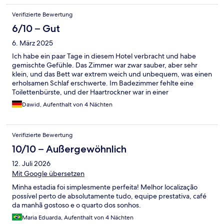
kommen!
Verifizierte Bewertung
6/10 – Gut
6. März 2025
Ich habe ein paar Tage in diesem Hotel verbracht und habe
gemischte Gefühle. Das Zimmer war zwar sauber, aber sehr
klein, und das Bett war extrem weich und unbequem, was einen
erholsamen Schlaf erschwerte. Im Badezimmer fehlte eine
Toilettenbürste, und der Haartrockner war in einer
Kommodenschublade versteckt und konnte nicht
Dawid, Aufenthalt von 4 Nächten
herausgenommen werden. Außerdem war die Umgebung sehr
laut, was den Schlaf störte, und bei geschlossenem Fenster war
es stickig und heiß im Zimmer. Das Frühstück war ziemlich
Verifizierte Bewertung
eintönig – jeden Tag die gleichen britischen Gerichte, und das
Rührei schmeckte unangenehm. Positiv zu erwähnen ist die
10/10 – Außergewöhnlich
ausgezeichnete Lage – direkt an der Princess Street mit
12. Juli 2026
einfachem Zugang zu vielen Bussen und Straßenbahnen. Viele
Sehenswürdigkeiten im Stadtzentrum waren zu Fuß erreichbar,
Mit Google übersetzen
was das Hotel zu einem großartigen Ausgangspunkt für
Minha estadia foi simplesmente perfeita! Melhor localização
Besichtigungen machte. Insgesamt war das Hotel als
possível perto de absolutamente tudo, equipe prestativa, café
Ausgangspunkt für Touren geeignet, aber der Komfort des
da manhã gostoso e o quarto dos sonhos.
Aufenthalts ließ zu wünschen übrig.
Maria Eduarda, Aufenthalt von 4 Nächten