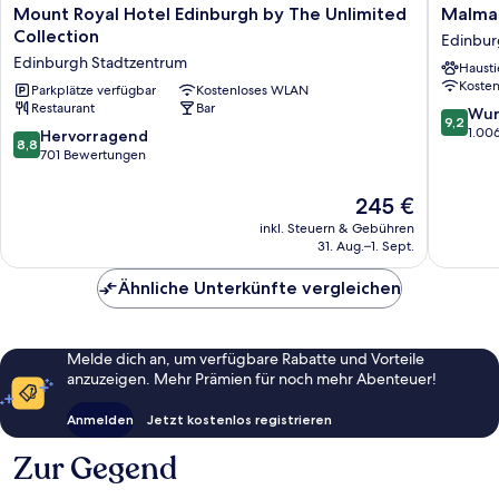
Mount
Malmais
Mount Royal Hotel Edinburgh by The Unlimited
Malmai
Royal
Edinbur
Collection
Edinbur
Hotel
City
Edinburgh Stadtzentrum
Hausti
Edinburgh
Edinbur
Koste
by
Parkplätze verfügbar
Kostenloses WLAN
Stadtze
Restaurant
Bar
The
9.2
Wun
9,2
Unlimited
von
1.00
8.8
Hervorragend
8,8
Collection
10,
von
701 Bewertungen
Edinburgh
Wunder
10,
Stadtzentrum
1.006
Hervorragend,
Der
245 €
Bewert
701
Preis
inkl. Steuern & Gebühren
Bewertungen
beträgt
31. Aug.–1. Sept.
245 €
Ähnliche Unterkünfte vergleichen
Melde dich an, um verfügbare Rabatte und Vorteile
anzuzeigen. Mehr Prämien für noch mehr Abenteuer!
Anmelden
Jetzt kostenlos registrieren
Zur Gegend