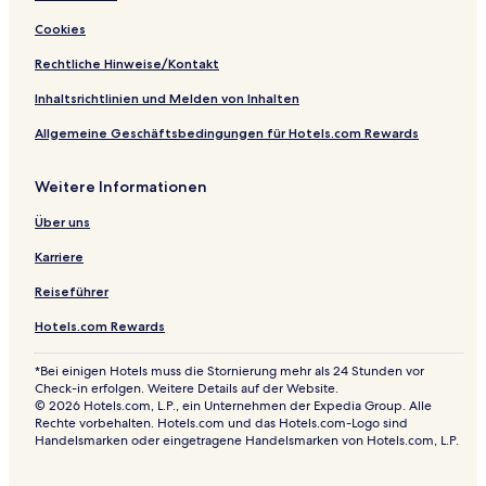
e
Cookies
s
b
Rechtliche Hinweise/Kontakt
r
a
Inhaltsrichtlinien und Melden von Inhalten
n
Allgemeine Geschäftsbedingungen für Hotels.com Rewards
d
u
n
Weitere Informationen
g
D
Über uns
u
h
Karriere
n
e
Reiseführer
n
Hotels.com Rewards
*Bei einigen Hotels muss die Stornierung mehr als 24 Stunden vor
Check-in erfolgen. Weitere Details auf der Website.
© 2026 Hotels.com, L.P., ein Unternehmen der Expedia Group. Alle
Rechte vorbehalten. Hotels.com und das Hotels.com-Logo sind
Handelsmarken oder eingetragene Handelsmarken von Hotels.com, L.P.