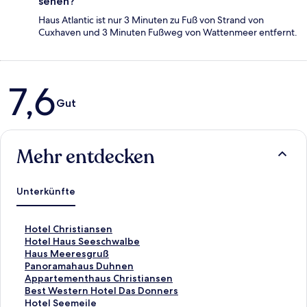
sehen?
Haus Atlantic ist nur 3 Minuten zu Fuß von Strand von
Cuxhaven und 3 Minuten Fußweg von Wattenmeer entfernt.
Bewertungen
7,6
Gut
Mehr entdecken
Unterkünfte
L
Hotel Christiansen
i
L
Hotel Haus Seeschwalbe
n
i
L
Haus Meeresgruß
k
n
i
L
Panoramahaus Duhnen
,
k
n
i
L
Appartementhaus Christiansen
d
,
k
n
i
L
Best Western Hotel Das Donners
e
d
,
k
n
i
L
Hotel Seemeile