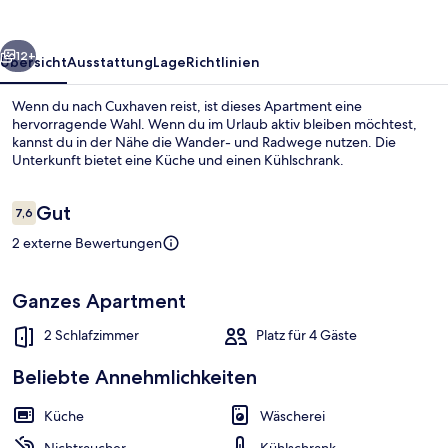
rück
Weiter
12+
Übersicht
Ausstattung
Lage
Richtlinien
Wenn du nach Cuxhaven reist, ist dieses Apartment eine
hervorragende Wahl. Wenn du im Urlaub aktiv bleiben möchtest,
kannst du in der Nähe die Wander- und Radwege nutzen. Die
Unterkunft bietet eine Küche und einen Kühlschrank.
Bewertungen
Gut
7,6
7,6 von 10.
2 externe Bewertungen
Innenpool
Ganzes Apartment
2 Schlafzimmer
Platz für 4 Gäste
Beliebte Annehmlichkeiten
Küche
Wäscherei