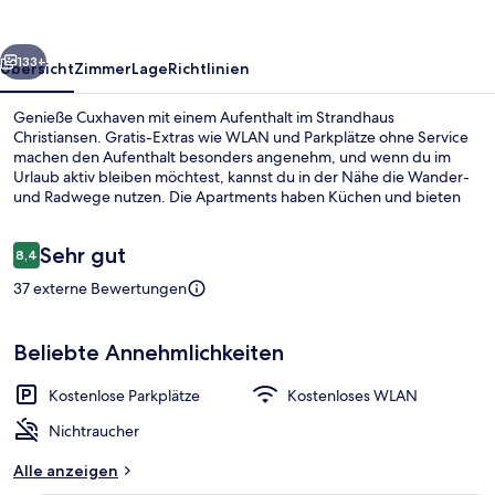
rück
Weiter
133+
Übersicht
Zimmer
Lage
Richtlinien
Genieße Cuxhaven mit einem Aufenthalt im Strandhaus
Christiansen. Gratis-Extras wie WLAN und Parkplätze ohne Service
machen den Aufenthalt besonders angenehm, und wenn du im
Urlaub aktiv bleiben möchtest, kannst du in der Nähe die Wander-
und Radwege nutzen. Die Apartments haben Küchen und bieten
Flachbildfernseher.
Bewertungen
Sehr gut
8,4
8,4 von 10.
37 externe Bewertungen
Apartment (Wohnung 10) | Kostenlos
Beliebte Annehmlichkeiten
Kostenlose Parkplätze
Kostenloses WLAN
Nichtraucher
Alle anzeigen