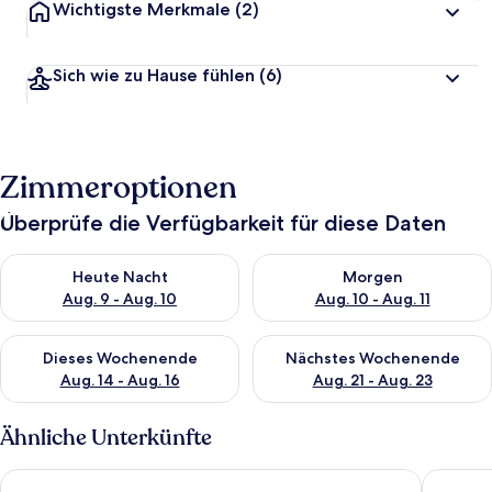
Wichtigste Merkmale
(2)
Sich wie zu Hause fühlen
(6)
Zimmeroptionen
Überprüfe die Verfügbarkeit für diese Daten
Überprüfe die Verfügbarkeit für heute Nacht, Aug. 9 - Aug. 10
Überprüfe die Verfügbarkeit fü
Heute Nacht
Morgen
Aug. 9 - Aug. 10
Aug. 10 - Aug. 11
Überprüfe die Verfügbarkeit für dieses Wochenende, Aug. 14 -
Überprüfe die Verfügbarkeit f
Dieses Wochenende
Nächstes Wochenende
Aug. 14 - Aug. 16
Aug. 21 - Aug. 23
Ähnliche Unterkünfte
Nordsee-Hotel Deichgraf
Hotel H