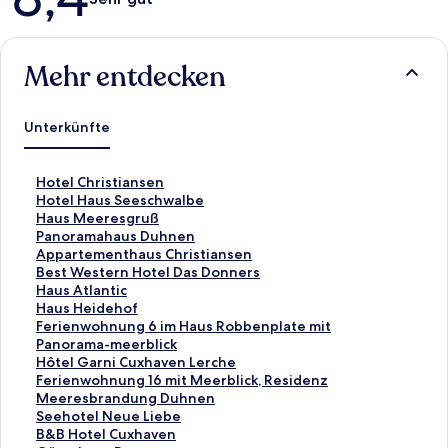
Mehr entdecken
Unterkünfte
L
Hotel Christiansen
i
L
Hotel Haus Seeschwalbe
n
i
L
Haus Meeresgruß
k
n
i
L
Panoramahaus Duhnen
,
k
n
i
L
Appartementhaus Christiansen
d
,
k
n
i
L
Best Western Hotel Das Donners
e
d
,
k
n
i
L
Haus Atlantic
r
e
d
,
k
n
i
L
Haus Heidehof
d
r
e
d
,
k
n
i
L
Ferienwohnung 6 im Haus Robbenplate mit
i
d
r
e
d
,
k
n
i
Panorama-meerblick
e
i
d
r
e
d
,
k
n
L
Hôtel Garni Cuxhaven Lerche
f
e
i
d
r
e
d
,
k
i
L
Ferienwohnung 16 mit Meerblick, Residenz
o
f
e
i
d
r
e
d
,
n
i
Meeresbrandung Duhnen
l
o
f
e
i
d
r
e
d
k
n
L
Seehotel Neue Liebe
g
l
o
f
e
i
d
r
e
,
k
i
L
B&B Hotel Cuxhaven