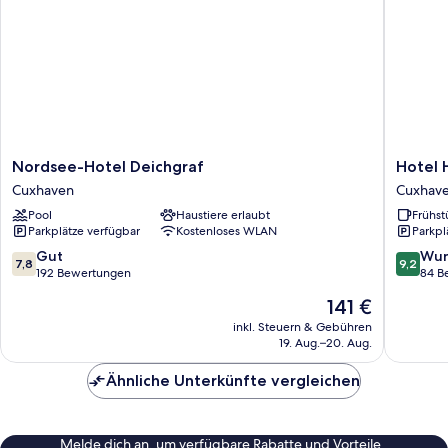
Nordsee-
Hotel
Nordsee-Hotel Deichgraf
Hotel 
Hotel
Haus
Cuxhaven
Cuxhav
Deichgraf
Seeschw
Pool
Haustiere erlaubt
Frühst
Cuxhaven
Cuxhav
Parkplätze verfügbar
Kostenloses WLAN
Parkpl
7.8
9.2
Gut
Wun
7,8
9,2
von
von
192 Bewertungen
84 B
10,
10,
Der
141 €
Gut,
Wunder
Preis
192
84
inkl. Steuern & Gebühren
beträgt
19. Aug.–20. Aug.
Bewertungen
Bewert
141 €
Ähnliche Unterkünfte vergleichen
Melde dich an, um verfügbare Rabatte und Vorteile