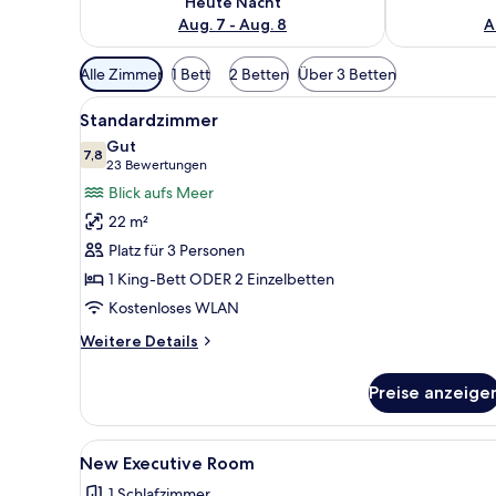
Heute Nacht
Aug. 7 - Aug. 8
A
Verfügbare
Alle Zimmer
1 Bett
2 Betten
Über 3 Betten
Filter
Alle
Ein Hotelzimmer mit einem gro
für
9
Standardzimmer
Fotos
Zimmer
Gut
für
7,8
7,8 von 10
(23
23 Bewertungen
Standardzimmer
Bewertungen)
Blick aufs Meer
anzeigen
22 m²
Platz für 3 Personen
1 King-Bett ODER 2 Einzelbetten
Kostenloses WLAN
Weitere
Weitere Details
Details
für
Preise anzeige
Standardzimmer
Alle
Ein Hotelzimmer mit einem Bett
5
New Executive Room
Fotos
1 Schlafzimmer