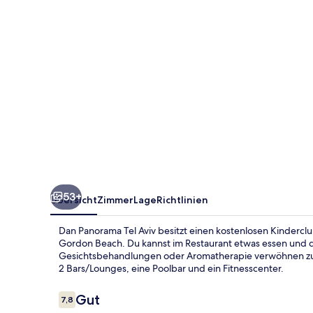
53+
Übersicht
Zimmer
Lage
Richtlinien
Dan Panorama Tel Aviv besitzt einen kostenlosen Kinderclu
Gordon Beach. Du kannst im Restaurant etwas essen und 
Gesichtsbehandlungen oder Aromatherapie verwöhnen zu las
2 Bars/Lounges, eine Poolbar und ein Fitnesscenter.
Bewertungen
Gut
7,8
7,8 von 10.