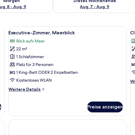
Morgen
Dieses Wochenende
ug. 8 - Aug. 9
Aug. 7 - Aug. 9
ßen Bett, einem Nachttisch mit Lampe, einem Sessel und einem Spiegel.
Alle
Ein Hotelzimmer mit einem großen Bett
Al
5
Executive-Zimmer, Meerblick
Cl
Fotos
F
Blick aufs Meer
für
f
22 m²
Executive-
C
Zimmer,
S
1 Schlafzimmer
Meerblick
a
Platz für 3 Personen
anzeigen
1 King-Bett ODER 2 Einzelbetten
Kostenloses WLAN
We
We
De
Weitere
Weitere Details
fü
Details
Cl
für
Su
Executive-
n
Preise anzeigen
Zimmer,
Meerblick
, zwei Sesseln, einem Spiegel, einem kleinen Tisch mit Buch und Obst sowie