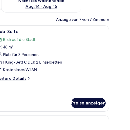
Nächstes Wochenende
Aug. 14 - Aug. 16
Anzeige von 7 von 7 Zimmern
, einem Schreibtisch mit Stuhl, einem Nachttisch mit Büchern und einer Vase 
le
Ein Hotelzimmer mit einem großen Bett, eine
7
ub-Suite
otos
Blick auf die Stadt
ür
48 m²
lub-
uite
Platz für 3 Personen
nzeigen
1 King-Bett ODER 2 Einzelbetten
Kostenloses WLAN
itere
itere Details
tails
r
ub-
ite
Preise anzeigen
 Bildern an den Wänden.