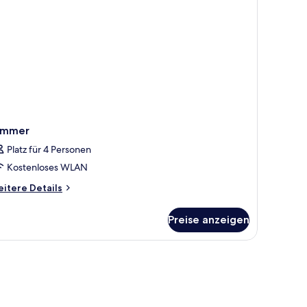
immer
Platz für 4 Personen
Kostenloses WLAN
itere
itere Details
tails
r
Preise anzeigen
immer