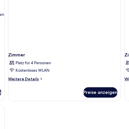
ten
Zimmer
Z
Platz für 4 Personen
Kostenloses WLAN
Weitere
We
Weitere Details
We
Details
De
für
fü
n
Preise anzeigen
Zimmer
Z