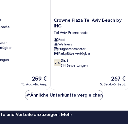
Crowne
v
Crowne Plaza Tel Aviv Beach by
Plaza
IHG
menade
Tel
Tel Aviv Promenade
Aviv
Beach
Pool
nsfer
Wellness
by
erfügbar
Flughafentransfer
IHG
Parkplätze verfügbar
Tel
ungen
7.4
Aviv
Gut
7,4
von
Promenade
814 Bewertungen
10,
Gut,
Der
Der
259 €
267 €
814
Preis
Preis
15. Aug.–16. Aug.
5. Sept.–6. Sept.
Bewertungen
beträgt
beträgt
259 €
267 €
Ähnliche Unterkünfte vergleichen
te und Vorteile anzuzeigen. Mehr