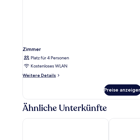
Zimmer
Platz für 4 Personen
Kostenloses WLAN
Weitere
Weitere Details
Details
für
Preise anzeige
Zimmer
Ähnliche Unterkünfte
Herbert Samuel Opera Tel Aviv
Dan Tel Aviv