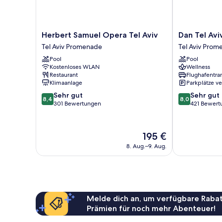
Herbert
Dan
Herbert Samuel Opera Tel Aviv
Dan Tel Avi
Samuel
Tel
Tel Aviv Promenade
Tel Aviv Pro
Opera
Aviv
Pool
Pool
Tel
Tel
Kostenloses WLAN
Wellness
Aviv
Aviv
Restaurant
Flughafentra
Tel
Promenade
Klimaanlage
Parkplätze v
Aviv
8.4
8.0
Sehr gut
Sehr gut
Promenade
8,4
8,0
von
von
301 Bewertungen
421 Bewert
10,
10,
Sehr
Sehr
gut,
gut,
Der
195 €
301
421
Preis
8. Aug.–9. Aug.
Bewertungen
Bewertungen
beträgt
195 €
Melde dich an, um verfügbare Rabat
Prämien für noch mehr Abenteuer!