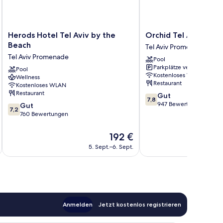
Herods
Orchid
Herods Hotel Tel Aviv by the
Orchid Tel Aviv
Hotel
Tel
Beach
Tel Aviv Promenade
Tel
Aviv
Tel Aviv Promenade
Pool
Aviv
Tel
Parkplätze verfügbar
by
Pool
Aviv
Kostenloses WLAN
Wellness
the
Promenade
Restaurant
Kostenloses WLAN
Beach
Restaurant
7.8
Gut
Tel
7,8
von
947 Bewertungen
7.2
Aviv
Gut
7,2
10,
von
Promenade
760 Bewertungen
Gut,
10,
947
Gut,
Der
192 €
Bewertungen
760
Preis
5. Sept.–6. Sept.
Bewertungen
beträgt
192 €
Anmelden
Jetzt kostenlos registrieren