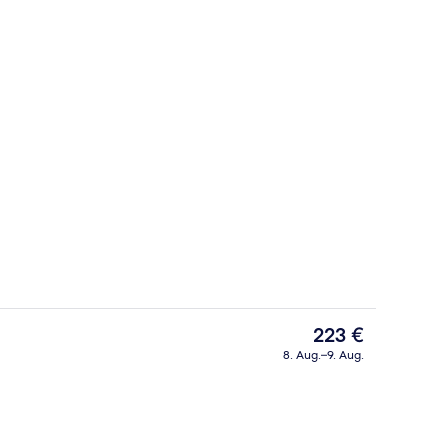
Behandlungsräume für Paare, Sauna,
Der
223 €
aktuelle
8. Aug.–9. Aug.
Preis
Innenbereich
beträgt
223 €.