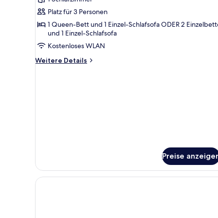
für
Platz für 3 Personen
New
Executive
1 Queen-Bett und 1 Einzel-Schlafsofa ODER 2 Einzelbet
und 1 Einzel-Schlafsofa
Room
Kostenloses WLAN
anzeigen
Weitere
Weitere Details
Details
für
New
Executive
Room
Preise anzeige