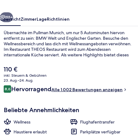
rück
Weiter
155+
Übersicht
Zimmer
Lage
Richtlinien
Übernachte im Pullman Munich, um nur 5 Autominuten hiervon
entfernt zu sein: BMW Welt und Englischer Garten. Besuche den
Wellnessbereich und lass dich mit Wellnessangeboten verwöhnen.
Im Restaurant THEOS Restaurant wird zum Abendessen
internationale Küche serviert. Als weitere Highlights bietet dieses
Hotel im luxuriösen Stil eine Loungebar, einen rund um die Uhr
geöffneten Fitnessbereich und eine Snackbar. Andere Reisende
Der
110 €
haben viel Gutes über das hilfsbereite Personal zu berichten. Die
aktuelle
inkl. Steuern & Gebühren
öffentlichen Verkehrsmittel sind nur einen kurzen Fußmarsch
Preis
23. Aug.–24. Aug.
entfernt: Zur U-Bahnhof Nordfriedhof sind es 5 Minuten und zur
Außenbereich
beträgt
Bewertungen
Straßenbahnhaltestelle Am Münchner Tor 9 Minuten.
Hervorragend
8,6
Alle 1.002 Bewertungen anzeigen
110 €.
8,6 von 10.
Beliebte Annehmlichkeiten
Wellness
Flughafentransfer
Haustiere erlaubt
Parkplätze verfügbar