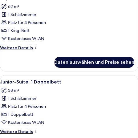
Fotos
62 m²
für
1 Schlafzimmer
Superior-
Suite
Platz für 4 Personen
anzeigen
1 King-Bett
Kostenloses WLAN
Weitere
Weitere Details
Details
für
Daten auswählen und Preise sehen
Superior-
Suite
Alle
Ein modernes Hotelzimmer mit Flachbi
10
Junior-Suite, 1 Doppelbett
Fotos
38 m²
für
1 Schlafzimmer
Junior-
Suite,
Platz für 4 Personen
1
1 Doppelbett
Doppelbett
Kostenloses WLAN
anzeigen
Weitere
Weitere Details
Details