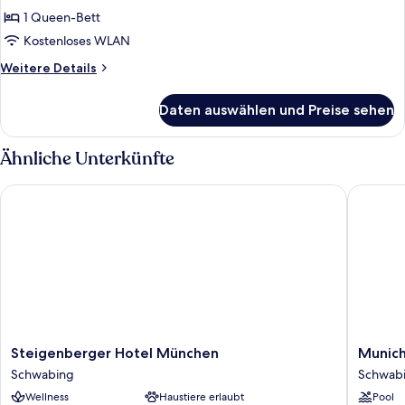
1
1 Queen-Bett
Queen-
Kostenloses WLAN
Bett
Weitere
Weitere Details
(Premium)
Details
anzeigen
für
Daten auswählen und Preise sehen
Superior-
Zimmer,
1
Ähnliche Unterkünfte
Queen-
Bett
Steigenberger Hotel München
Munich M
(Premium)
Steigenberger
Munich
Steigenberger Hotel München
Munich
Hotel
Marriott
Schwabing
Schwab
München
Hotel
Wellness
Haustiere erlaubt
Pool
Schwabing
Schwab