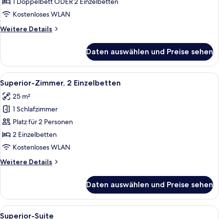
anzeigen
1 Doppelbett ODER 2 Einzelbetten
Kostenloses WLAN
Weitere
Weitere Details
Details
für
Daten auswählen und Preise sehen
Superior-
Zimmer
Alle
Ein Hotelzimmer mit zwei Betten, ein
9
Superior-Zimmer, 2 Einzelbetten
Fotos
25 m²
für
1 Schlafzimmer
Superior-
Zimmer,
Platz für 2 Personen
2 Einzelbetten
2 Einzelbetten
anzeigen
Kostenloses WLAN
Weitere
Weitere Details
Details
für
Daten auswählen und Preise sehen
Superior-
Zimmer,
2 Einzelbetten
Alle
Ein modernes Hotelzimmer mit einer Si
11
Superior-Suite