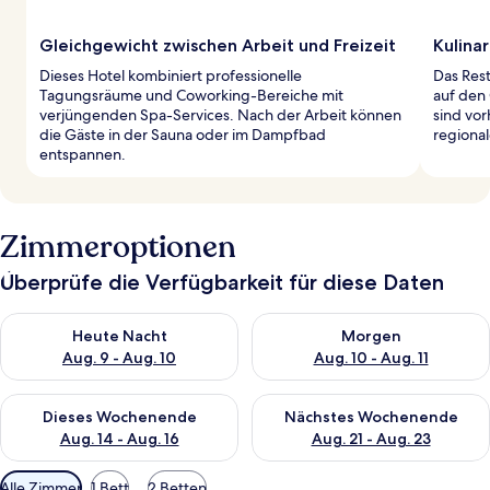
Gleichgewicht zwischen Arbeit und Freizeit
Kulina
Dieses Hotel kombiniert professionelle
Das Rest
Tagungsräume und Coworking-Bereiche mit
auf den
verjüngenden Spa-Services. Nach der Arbeit können
sind vo
die Gäste in der Sauna oder im Dampfbad
regional
entspannen.
Zimmeroptionen
Überprüfe die Verfügbarkeit für diese Daten
Überprüfe die Verfügbarkeit für heute Nacht, Aug. 9 - Aug. 10
Überprüfe die Verfügbarkeit fü
Heute Nacht
Morgen
Aug. 9 - Aug. 10
Aug. 10 - Aug. 11
Überprüfe die Verfügbarkeit für dieses Wochenende, Aug. 14 -
Überprüfe die Verfügbarkeit f
Dieses Wochenende
Nächstes Wochenende
Aug. 14 - Aug. 16
Aug. 21 - Aug. 23
Verfügbare
Alle Zimmer
1 Bett
2 Betten