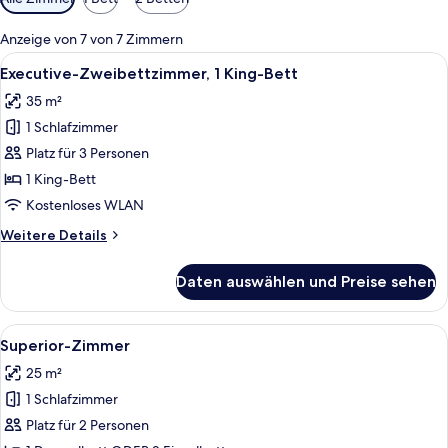
Filter
für
Anzeige von 7 von 7 Zimmern
Zimmer
Alle
Ein modernes Hotelzimmer mit einem gr
16
Executive-Zweibettzimmer, 1 King-Bett
Fotos
35 m²
für
1 Schlafzimmer
Executive-
Zweibettzimmer,
Platz für 3 Personen
1 King-
1 King-Bett
Bett
Kostenloses WLAN
anzeigen
Weitere
Weitere Details
Details
für
Daten auswählen und Preise sehen
Executive-
Zweibettzimmer,
1 King-
Alle
Ein Hotelzimmer mit einem großen Bett
15
Bett
Superior-Zimmer
Fotos
25 m²
für
1 Schlafzimmer
Superior-
Zimmer
Platz für 2 Personen