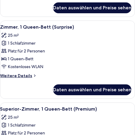
für
Daten auswählen und Preise sehen
Junior-
Suite,
1
Alle
Ein Hotelzimmer mit einem großen Bett
9
Doppelbett
Zimmer, 1 Queen-Bett (Surprise)
Fotos
25 m²
für
1 Schlafzimmer
Zimmer,
1
Platz für 2 Personen
Queen-
1 Queen-Bett
Bett
Kostenloses WLAN
(Surprise)
Weitere
Weitere Details
anzeigen
Details
für
Daten auswählen und Preise sehen
Zimmer,
1
Queen-
Alle
Ein Hotelzimmer mit zwei Betten, einem
18
Bett
Superior-Zimmer, 1 Queen-Bett (Premium)
Fotos
(Surprise)
25 m²
für
1 Schlafzimmer
Superior-
Zimmer,
Platz für 2 Personen