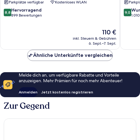
Parkplätze verfügbar
Kostenloses WLAN
Parkpl
8.8
9.0
Hervorragend
Wun
8,8
9,0
von
von
899 Bewertungen
1.01
10,
10,
Hervorragend,
Wunder
Der
110 €
899
1.010
Preis
Bewertungen
Bewert
inkl. Steuern & Gebühren
beträgt
6. Sept.–7. Sept.
110 €
Ähnliche Unterkünfte vergleichen
Melde dich an, um verfügbare Rabatte und Vorteile
anzuzeigen. Mehr Prämien für noch mehr Abenteuer!
Anmelden
Jetzt kostenlos registrieren
Zur Gegend