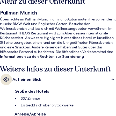
Mehr zu dieser Unterkunft
Pullman Munich
Übernachte im Pullman Munich, um nur 5 Autominuten hiervon entfernt
zu sein: BMW Welt und Englischer Garten. Besuche den
Wellnessbereich und lass dich mit Wellnessangeboten verwöhnen. Im
Restaurant THEOS Restaurant wird zum Abendessen internationale
Küche serviert. Als weitere Highlights bietet dieses Hotel im luxuriösen
Stil eine Loungebar, einen rund um die Uhr geöffneten Fitnessbereich
und eine Snackbar. Andere Reisende haben viel Gutes über das
hilfsbereite Personal zu berichten. Die öffentlichen Verkehrsmittel sind
nur einen kurzen Fußmarsch entfernt: Zur U-Bahnhof Nordfriedhof sind
Informationen zu den Rechten zur Stornierung
es 5 Minuten und zur Straßenbahnhaltestelle Am Münchner Tor 9
Minuten.
Weitere Infos zu dieser Unterkunft
Auf einen Blick
Größe des Hotels
337 Zimmer
Erstreckt sich über 5 Stockwerke
Anreise/Abreise