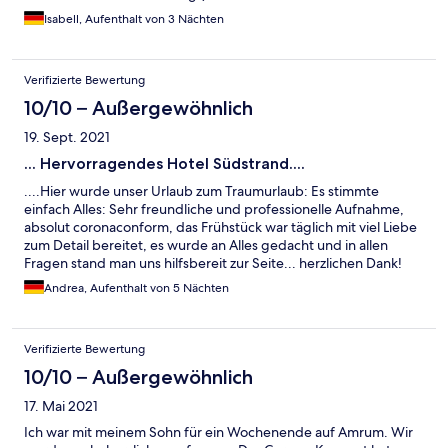
des Hauses), lecker und ansprechend gestaltet. Zu verbessern
Isabell, Aufenthalt von 3 Nächten
ist auf jeden Fall die WLAN-Qualität auf den Zimmern, da man
dort auch ohne WLAN eher kein Netz hat. Abends Homekino
auf dem extra eingepackten Laptop fiel also flach. Aber lesen ist
Verifizierte Bewertung
ja auch schön. :)
10/10 – Außergewöhnlich
19. Sept. 2021
... Hervorragendes Hotel Südstrand....
....Hier wurde unser Urlaub zum Traumurlaub: Es stimmte
einfach Alles: Sehr freundliche und professionelle Aufnahme,
absolut coronaconform, das Frühstück war täglich mit viel Liebe
zum Detail bereitet, es wurde an Alles gedacht und in allen
Fragen stand man uns hilfsbereit zur Seite... herzlichen Dank!
Andrea, Aufenthalt von 5 Nächten
Verifizierte Bewertung
10/10 – Außergewöhnlich
17. Mai 2021
Ich war mit meinem Sohn für ein Wochenende auf Amrum. Wir