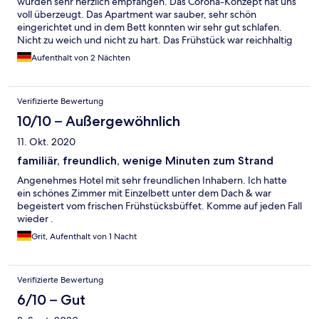
wurden sehr herzlich empfangen. Das Corona-Konzept hat uns
voll überzeugt. Das Apartment war sauber, sehr schön
eingerichtet und in dem Bett konnten wir sehr gut schlafen.
Nicht zu weich und nicht zu hart. Das Frühstück war reichhaltig
und sehr gut. Wir haben uns sehr wohl gefühlt und werden bei
Aufenthalt von 2 Nächten
einem nächsten Aufenthalt bestimmt wieder dieses Hotel
wählen.
Verifizierte Bewertung
10/10 – Außergewöhnlich
11. Okt. 2020
familiär, freundlich, wenige Minuten zum Strand
Angenehmes Hotel mit sehr freundlichen Inhabern. Ich hatte
ein schönes Zimmer mit Einzelbett unter dem Dach & war
begeistert vom frischen Frühstücksbüffet. Komme auf jeden Fall
wieder .
Grit, Aufenthalt von 1 Nacht
Verifizierte Bewertung
6/10 – Gut