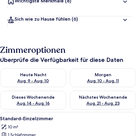
Wichtigste Merkmale
(8)
Sich wie zu Hause fühlen
(6)
Zimmeroptionen
Überprüfe die Verfügbarkeit für diese Daten
Überprüfe die Verfügbarkeit für heute Nacht, Aug. 9 - Aug. 10
Überprüfe die Verfügbarkeit fü
Heute Nacht
Morgen
Aug. 9 - Aug. 10
Aug. 10 - Aug. 11
Überprüfe die Verfügbarkeit für dieses Wochenende, Aug. 14 -
Überprüfe die Verfügbarkeit f
Dieses Wochenende
Nächstes Wochenende
Aug. 14 - Aug. 16
Aug. 21 - Aug. 23
Alle
Ein ordentlich bezogenes Bett mit gra
4
Standard-Einzelzimmer
Fotos
10 m²
für
1 Schlafzimmer