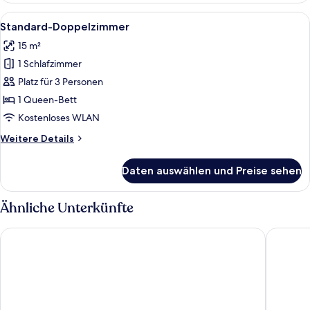
Alle
Ein ordentlich bezogenes Bett mit Kis
6
Standard-Doppelzimmer
Fotos
15 m²
für
1 Schlafzimmer
Standard-
Doppelzimmer
Platz für 3 Personen
anzeigen
1 Queen-Bett
Kostenloses WLAN
Weitere
Weitere Details
Details
für
Daten auswählen und Preise sehen
Standard-
Doppelzimmer
Ähnliche Unterkünfte
PLAZA Premium Sylt
TUI BLUE