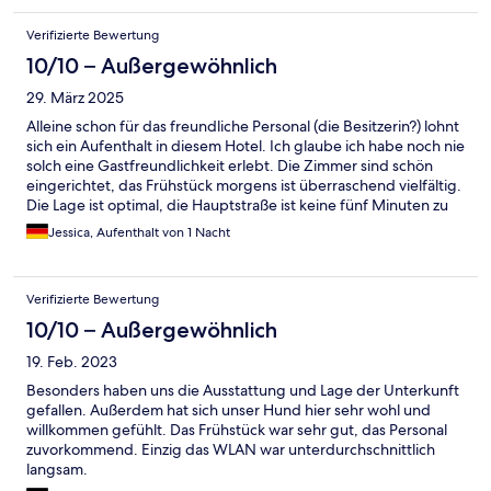
Verifizierte Bewertung
10/10 – Außergewöhnlich
29. März 2025
Alleine schon für das freundliche Personal (die Besitzerin?) lohnt
sich ein Aufenthalt in diesem Hotel. Ich glaube ich habe noch nie
solch eine Gastfreundlichkeit erlebt. Die Zimmer sind schön
eingerichtet, das Frühstück morgens ist überraschend vielfältig.
Die Lage ist optimal, die Hauptstraße ist keine fünf Minuten zu
Fuß entfernt und so läuft man auch zum Fähranleger nicht sehr
Jessica, Aufenthalt von 1 Nacht
lange. Ich würde jederzeit wieder in diesem Hotel übernachten
und es absolut weiterempfehlen.
Verifizierte Bewertung
10/10 – Außergewöhnlich
19. Feb. 2023
Besonders haben uns die Ausstattung und Lage der Unterkunft
gefallen. Außerdem hat sich unser Hund hier sehr wohl und
willkommen gefühlt. Das Frühstück war sehr gut, das Personal
zuvorkommend. Einzig das WLAN war unterdurchschnittlich
langsam.