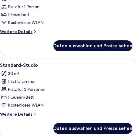
Standard-
Einzelzimmer
Platz für 1 Person
anzeigen
1 Einzelbett
Kostenloses WLAN
Weitere
Weitere Details
Details
für
Daten auswählen und Preise sehen
Standard-
Einzelzimmer
Alle
Ein ordentlich bezogenes Bett mit we
5
Standard-Studio
Fotos
30 m²
für
1 Schlafzimmer
Standard-
Studio
Platz für 3 Personen
anzeigen
1 Queen-Bett
Kostenloses WLAN
Weitere
Weitere Details
Details
für
Daten auswählen und Preise sehen
Standard-
Studio