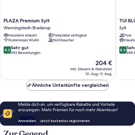
PLAZA
TUI
PLAZA Premium Sylt
TUI BL
Premium
BLUE
Wenningstedt-Braderup
Sylt
Sylt
Sylt
Haustiere erlaubt
Parkplätze verfügbar
Pool
Wenningstedt-
Sylt
Kostenloses WLAN
Nichtraucher
Hausti
Braderup
8.2
8.4
Sehr gut
Seh
8,2
8,4
von
von
393 Bewertungen
395 
10,
10,
Der
204 €
Sehr
Sehr
Preis
gut,
gut,
inkl. Steuern & Gebühren
beträgt
10. Aug.–11. Aug.
393
395
204 €
Bewertungen
Bewert
Ähnliche Unterkünfte vergleichen
Melde dich an, um verfügbare Rabatte und Vorteile
anzuzeigen. Mehr Prämien für noch mehr Abenteuer!
Anmelden
Jetzt kostenlos registrieren
Zur Gegend