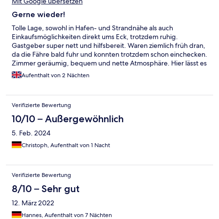
Mit Google übersetzen
Gerne wieder!
Tolle Lage, sowohl in Hafen- und Strandnähe als auch
Einkaufsmöglichkeiten direkt ums Eck, trotzdem ruhig.
Gastgeber super nett und hilfsbereit. Waren ziemlich früh dran,
da die Fähre bald fuhr und konnten trotzdem schon einchecken.
Zimmer geräumig, bequem und nette Atmosphäre. Hier lässt es
sich auch mehr als 2 Nächte/3 Tage aushalten!
Aufenthalt von 2 Nächten
Verifizierte Bewertung
10/10 – Außergewöhnlich
5. Feb. 2024
Christoph, Aufenthalt von 1 Nacht
Verifizierte Bewertung
8/10 – Sehr gut
12. März 2022
Hannes, Aufenthalt von 7 Nächten