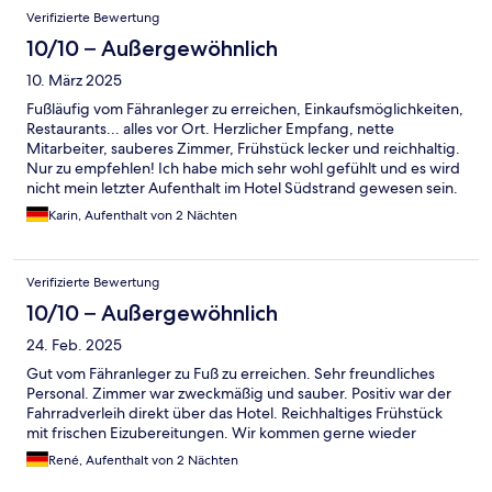
Verifizierte Bewertung
10/10 – Außergewöhnlich
10. März 2025
Fußläufig vom Fähranleger zu erreichen, Einkaufsmöglichkeiten,
Restaurants... alles vor Ort. Herzlicher Empfang, nette
Mitarbeiter, sauberes Zimmer, Frühstück lecker und reichhaltig.
Nur zu empfehlen! Ich habe mich sehr wohl gefühlt und es wird
nicht mein letzter Aufenthalt im Hotel Südstrand gewesen sein.
Vielen Dank nochmal für die kurze, schöne Zeit bei Euch!
Karin, Aufenthalt von 2 Nächten
Verifizierte Bewertung
10/10 – Außergewöhnlich
24. Feb. 2025
Gut vom Fähranleger zu Fuß zu erreichen. Sehr freundliches
Personal. Zimmer war zweckmäßig und sauber. Positiv war der
Fahrradverleih direkt über das Hotel. Reichhaltiges Frühstück
mit frischen Eizubereitungen. Wir kommen gerne wieder
René, Aufenthalt von 2 Nächten