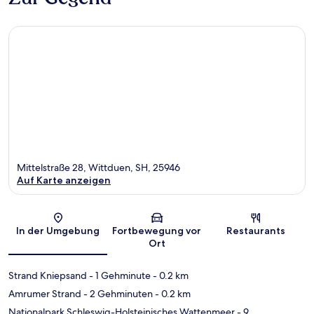
Mittelstraße 28, Wittduen, SH, 25946
Auf Karte anzeigen
Karte
In der Umgebung
Fortbewegung vor
Restaurants
Ort
Strand Kniepsand
- 1 Gehminute
- 0.2 km
Amrumer Strand
- 2 Gehminuten
- 0.2 km
Nationalpark Schleswig-Holsteinisches Wattenmeer
- 9