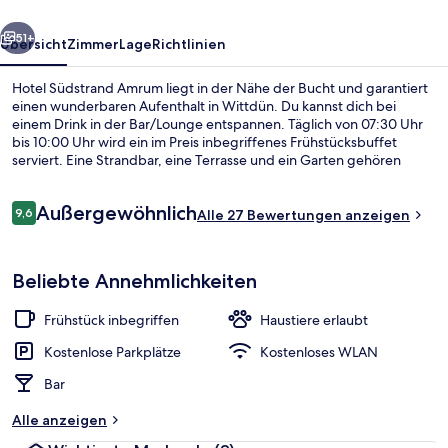
rück
Weiter
51+
Übersicht
Zimmer
Lage
Richtlinien
Hotel Südstrand Amrum liegt in der Nähe der Bucht und garantiert
einen wunderbaren Aufenthalt in Wittdün. Du kannst dich bei
einem Drink in der Bar/Lounge entspannen. Täglich von 07:30 Uhr
bis 10:00 Uhr wird ein im Preis inbegriffenes Frühstücksbuffet
serviert. Eine Strandbar, eine Terrasse und ein Garten gehören
ebenfalls zum Angebot.
Bewertungen
Außergewöhnlich
9,6
Alle 27 Bewertungen anzeigen
9,6 von 10.
In Strandnähe, weißer Sandstrand, St
Beliebte Annehmlichkeiten
Frühstück inbegriffen
Haustiere erlaubt
Kostenlose Parkplätze
Kostenloses WLAN
Bar
Alle anzeigen