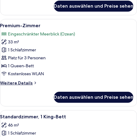
für
Daten auswählen und Preise sehen
Zimmer,
2 Doppelbetten,
Balkon
Alle
Ein modernes Hotelzimmer mit einem gr
5
Premium-Zimmer
Fotos
Eingeschränkter Meerblick (Ozean)
für
33 m²
Premium-
Zimmer
1 Schlafzimmer
anzeigen
Platz für 3 Personen
1 Queen-Bett
Kostenloses WLAN
Weitere
Weitere Details
Details
für
Daten auswählen und Preise sehen
Premium-
Zimmer
Alle
Ein Hotelzimmer mit einem großen Bett
6
Standardzimmer, 1 King-Bett
Fotos
46 m²
für
1 Schlafzimmer
Standardzimmer,