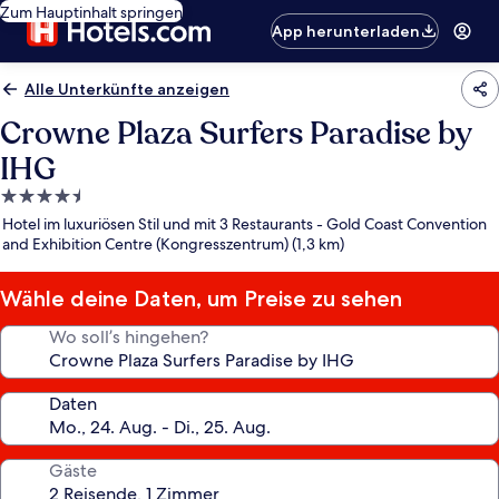
Zum Hauptinhalt springen
App herunterladen
Alle Unterkünfte anzeigen
Crowne Plaza Surfers Paradise by
IHG
4.5-
Sterne-
Hotel im luxuriösen Stil und mit 3 Restaurants - Gold Coast Convention
Unterkunft
and Exhibition Centre (Kongresszentrum) (1,3 km)
Wähle deine Daten, um Preise zu sehen
Wo soll’s hingehen?
Daten
Gäste