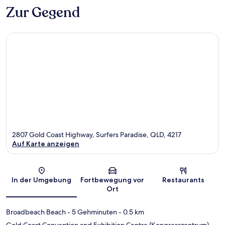
Zur Gegend
2807 Gold Coast Highway, Surfers Paradise, QLD, 4217
Auf Karte anzeigen
Karte
In der Umgebung
Fortbewegung vor
Restaurants
Ort
Broadbeach Beach
- 5 Gehminuten
- 0.5 km
Gold Coast Convention and Exhibition Centre (Kongresszentrum)
-