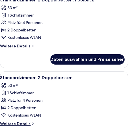
Fotos
33 m²
für
1 Schlafzimmer
Standardzimmer,
2 Doppelbetten,
Platz für 4 Personen
Poolblick
2 Doppelbetten
anzeigen
Kostenloses WLAN
Weitere
Weitere Details
Details
für
Daten auswählen und Preise sehen
Standardzimmer,
2 Doppelbetten,
Poolblick
Alle
Ein Hotelzimmer mit zwei Betten, eine
4
Standardzimmer, 2 Doppelbetten
Fotos
53 m²
für
1 Schlafzimmer
Standardzimmer,
2 Doppelbetten
Platz für 4 Personen
anzeigen
2 Doppelbetten
Kostenloses WLAN
Weitere
Weitere Details