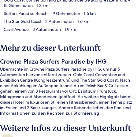
15 Gehminuten
- 1.3 km
Surfers Paradise Beach
- 19 Gehminuten
- 1.6 km
The Star Gold Coast
- 2 Autominuten
- 1.6 km
Cavill Avenue
- 3 Autominuten
- 1.9 km
Mehr zu dieser Unterkunft
Crowne Plaza Surfers Paradise by IHG
Übernachte im Crowne Plaza Surfers Paradise by IHG, um nur 5
Autominuten hiervon entfernt zu sein: Gold Coast Convention and
Exhibition Centre (Kongresszentrum) und The Star Gold Coast. Nach
einer Abkühlung im Außenpool kannst du im Relish Bar & Grill essen
gehen, einem von 3 Restaurants vor Ort. Es ist zum Frühstück,
Mittagessen und Abendessen geöffnet. Als weitere Highlights bietet
dieses Hotel im luxuriösen Stil einen Fitnessbereich, einen Tennisplatz
im Freien und 2 Bars/Lounges. Andere Reisende lieben den Pool und
das hilfsbereite Personal. Die Unterkunft ist nur einen kurzen Fußmarsch
Informationen zu den Rechten zur Stornierung
von den öffentlichen Verkehrsmitteln entfernt: Zur U-Bahn (Bahnhof
Florida Gardens) sind es nur wenige Schritte.
Weitere Infos zu dieser Unterkunft