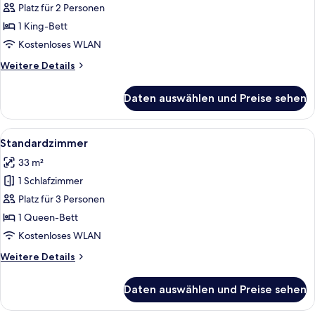
Bett,
Platz für 2 Personen
Meerblick
1 King-Bett
(High
Kostenloses WLAN
Floor)
Weitere
Weitere Details
anzeigen
Details
für
Daten auswählen und Preise sehen
Zimmer,
1 King-
Bett,
Alle
Ein Hotelzimmer mit einem großen Bett
4
Meerblick
Standardzimmer
Fotos
(High
33 m²
Floor)
für
1 Schlafzimmer
Standardzimmer
anzeigen
Platz für 3 Personen
1 Queen-Bett
Kostenloses WLAN
Weitere
Weitere Details
Details
für
Daten auswählen und Preise sehen
Standardzimmer