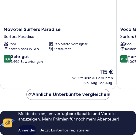
Novotel
Voco
Novotel Surfers Paradise
Voco G
Surfers
Gold
Surfers Paradise
Surfers 
Paradise
Coast
Pool
Parkplätze verfügbar
Pool
Surfers
Surfers
Kostenloses WLAN
Restaurant
Koste
Paradise
Paradise
8.0
8.8
Sehr gut
Her
8,0
8,8
von
von
1.496 Bewertungen
1.00
10,
10,
Der
115 €
Sehr
Hervorr
Preis
gut,
1.007
inkl. Steuern & Gebühren
beträgt
26. Aug.–27. Aug.
1.496
Bewert
115 €
Bewertungen
Ähnliche Unterkünfte vergleichen
Melde dich an, um verfügbare Rabatte und Vorteile
anzuzeigen. Mehr Prämien für noch mehr Abenteuer!
Anmelden
Jetzt kostenlos registrieren