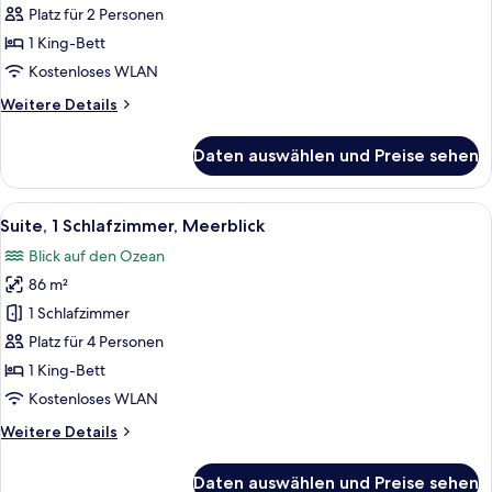
1 King-
Platz für 2 Personen
Bett
1 King-Bett
anzeigen
Kostenloses WLAN
Weitere
Weitere Details
Details
für
Daten auswählen und Preise sehen
Standardzimmer,
1 King-
Bett
Alle
Ein modernes Hotelzimmer mit Balkon, 
5
Suite, 1 Schlafzimmer, Meerblick
Fotos
Blick auf den Ozean
für
86 m²
Suite,
1
1 Schlafzimmer
Schlafzimmer,
Platz für 4 Personen
Meerblick
1 King-Bett
anzeigen
Kostenloses WLAN
Weitere
Weitere Details
Details
für
Daten auswählen und Preise sehen
Suite,