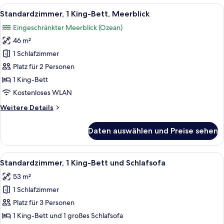
Alle
Ein Hotelzimmer mit einem großen Bett
5
Standardzimmer, 1 King-Bett, Meerblick
Fotos
Eingeschränkter Meerblick (Ozean)
für
46 m²
Standardzimmer,
1 King-
1 Schlafzimmer
Bett,
Platz für 2 Personen
Meerblick
1 King-Bett
anzeigen
Kostenloses WLAN
Weitere
Weitere Details
Details
für
Daten auswählen und Preise sehen
Standardzimmer,
1 King-
Bett,
Alle
Ein Hotelzimmer mit einem großen Bett
4
Meerblick
Standardzimmer, 1 King-Bett und Schlafsofa
Fotos
53 m²
für
1 Schlafzimmer
Standardzimmer,
1 King-
Platz für 3 Personen
Bett
1 King-Bett und 1 großes Schlafsofa