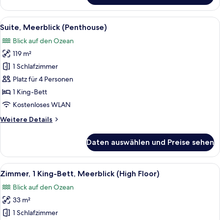
1
Schlafzimmer,
Alle
Ein modernes Hotelzimmer mit Blick auf
8
Meerblick
Suite, Meerblick (Penthouse)
Fotos
Blick auf den Ozean
für
119 m²
Suite,
Meerblick
1 Schlafzimmer
(Penthouse)
Platz für 4 Personen
anzeigen
1 King-Bett
Kostenloses WLAN
Weitere
Weitere Details
Details
für
Daten auswählen und Preise sehen
Suite,
Meerblick
(Penthouse)
Alle
Ein Hotelzimmer mit einem Bett, einem
5
Zimmer, 1 King-Bett, Meerblick (High Floor)
Fotos
Blick auf den Ozean
für
33 m²
Zimmer,
1 King-
1 Schlafzimmer