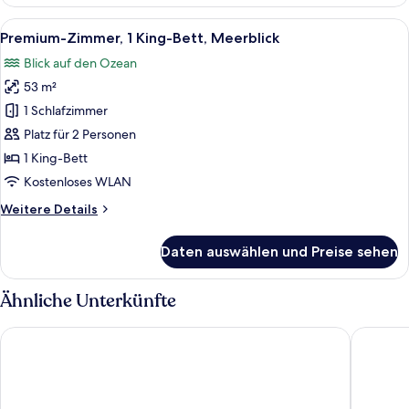
2 Doppelbetten,
Meerblick
Alle
Ein modernes Hotelzimmer mit einem gr
7
Premium-Zimmer, 1 King-Bett, Meerblick
Fotos
Blick auf den Ozean
für
53 m²
Premium-
Zimmer,
1 Schlafzimmer
1 King-
Platz für 2 Personen
Bett,
1 King-Bett
Meerblick
Kostenloses WLAN
anzeigen
Weitere
Weitere Details
Details
für
Daten auswählen und Preise sehen
Premium-
Zimmer,
1 King-
Ähnliche Unterkünfte
Bett,
Meerblick
Novotel Surfers Paradise
Voco Go