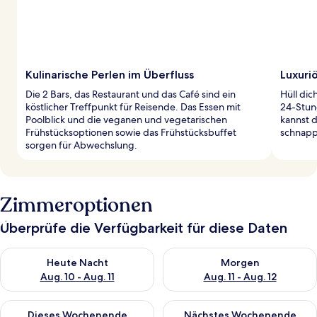
Kulinarische Perlen im Überfluss
Luxuri
Die 2 Bars, das Restaurant und das Café sind ein
Hüll di
köstlicher Treffpunkt für Reisende. Das Essen mit
24-Stun
Poolblick und die veganen und vegetarischen
kannst d
Frühstücksoptionen sowie das Frühstücksbuffet
schnapp
sorgen für Abwechslung.
Zimmeroptionen
Überprüfe die Verfügbarkeit für diese Daten
Überprüfe die Verfügbarkeit für heute Nacht, Aug. 10 - Aug. 11
Überprüfe die Verfügbarkeit fü
Heute Nacht
Morgen
Aug. 10 - Aug. 11
Aug. 11 - Aug. 12
Überprüfe die Verfügbarkeit für dieses Wochenende, Aug. 14 -
Überprüfe die Verfügbarkeit f
Dieses Wochenende
Nächstes Wochenende