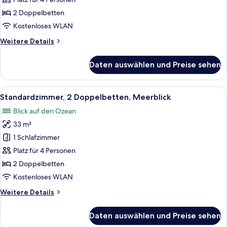
2 Doppelbetten
(Low
2 Doppelbetten
Floor)
Kostenloses WLAN
anzeigen
Weitere
Weitere Details
Details
für
Daten auswählen und Preise sehen
Standardzimmer,
2 Doppelbetten
(Low
Alle
Ein Hotelzimmer mit zwei Betten, ein
6
Floor)
Standardzimmer, 2 Doppelbetten, Meerblick
Fotos
Blick auf den Ozean
für
33 m²
Standardzimmer,
2 Doppelbetten,
1 Schlafzimmer
Meerblick
Platz für 4 Personen
anzeigen
2 Doppelbetten
Kostenloses WLAN
Weitere
Weitere Details
Details
für
Daten auswählen und Preise sehen
Standardzimmer,