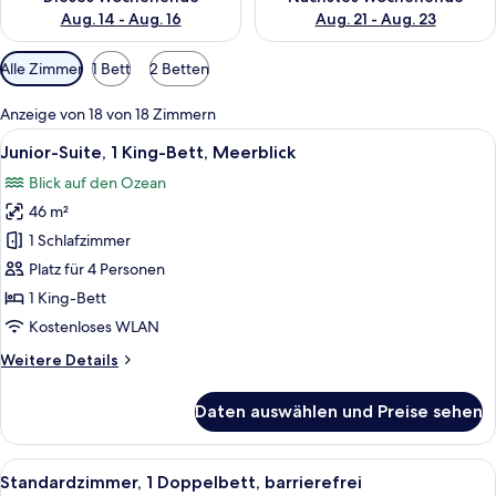
Aug. 14 - Aug. 16
Aug. 21 - Aug. 23
Verfügbare
Alle Zimmer
1 Bett
2 Betten
Filter
für
Anzeige von 18 von 18 Zimmern
Zimmer
Alle
Ein modernes Hotelzimmer mit einem g
5
Junior-Suite, 1 King-Bett, Meerblick
Fotos
Blick auf den Ozean
für
46 m²
Junior-
Suite,
1 Schlafzimmer
1 King-
Platz für 4 Personen
Bett,
1 King-Bett
Meerblick
Kostenloses WLAN
anzeigen
Weitere
Weitere Details
Details
für
Daten auswählen und Preise sehen
Junior-
Suite,
1 King-
Alle
Ein Hotelzimmer mit einem großen Bet
4
Bett,
Standardzimmer, 1 Doppelbett, barrierefrei
Fotos