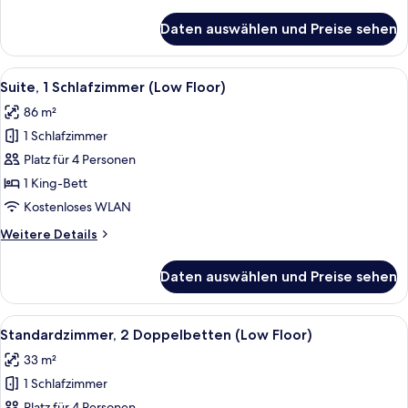
Details
für
Daten auswählen und Preise sehen
Standardzimmer,
2 Doppelbetten
Alle
Ein modernes Wohnzimmer mit einem G
5
Suite, 1 Schlafzimmer (Low Floor)
Fotos
86 m²
für
1 Schlafzimmer
Suite,
1
Platz für 4 Personen
Schlafzimmer
1 King-Bett
(Low
Kostenloses WLAN
Floor)
Weitere
Weitere Details
anzeigen
Details
für
Daten auswählen und Preise sehen
Suite,
1
Schlafzimmer
Alle
Ein Hotelzimmer mit zwei Betten, eine
5
(Low
Standardzimmer, 2 Doppelbetten (Low Floor)
Fotos
Floor)
33 m²
für
1 Schlafzimmer
Standardzimmer,
Platz für 4 Personen