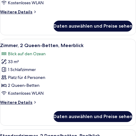
und
Kostenloses WLAN
Schlafsofa
Weitere
Weitere Details
anzeigen
Details
für
Daten auswählen und Preise sehen
Standardzimmer,
1 King-
Bett
Alle
Ein Hotelzimmer mit einem großen Bett
4
und
Zimmer, 2 Queen-Betten, Meerblick
Fotos
Schlafsofa
Blick auf den Ozean
für
33 m²
Zimmer,
2 Queen-
1 Schlafzimmer
Betten,
Platz für 4 Personen
Meerblick
2 Queen-Betten
anzeigen
Kostenloses WLAN
Weitere
Weitere Details
Details
für
Daten auswählen und Preise sehen
Zimmer,
2 Queen-
Betten,
Alle
Ein Hotelzimmer mit zwei Betten, ei
5
Meerblick
Standardzimmer, 2 Doppelbetten, Poolblick