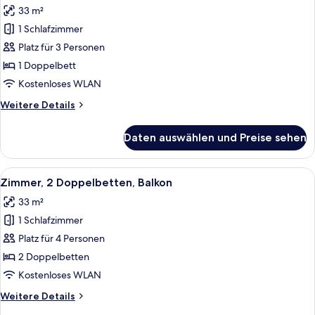
Meerblick
33 m²
für
1 Schlafzimmer
Standardzimmer,
1
Platz für 3 Personen
Doppelbett,
1 Doppelbett
barrierefrei
Kostenloses WLAN
anzeigen
Weitere
Weitere Details
Details
für
Daten auswählen und Preise sehen
Standardzimmer,
1
Doppelbett,
Alle
Ein Hotelzimmer mit Bett, Sofa, Schrei
5
barrierefrei
Zimmer, 2 Doppelbetten, Balkon
Fotos
33 m²
für
1 Schlafzimmer
Zimmer,
2 Doppelbetten,
Platz für 4 Personen
Balkon
2 Doppelbetten
anzeigen
Kostenloses WLAN
Weitere
Weitere Details
Details