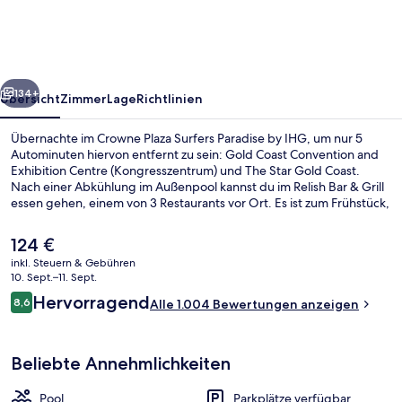
Paradise
by
IHG
rück
Weiter
134+
Übersicht
Zimmer
Lage
Richtlinien
Übernachte im Crowne Plaza Surfers Paradise by IHG, um nur 5
Autominuten hiervon entfernt zu sein: Gold Coast Convention and
Exhibition Centre (Kongresszentrum) und The Star Gold Coast.
Nach einer Abkühlung im Außenpool kannst du im Relish Bar & Grill
essen gehen, einem von 3 Restaurants vor Ort. Es ist zum Frühstück,
Mittagessen und Abendessen geöffnet. Als weitere Highlights
bietet dieses Hotel im luxuriösen Stil einen Fitnessbereich, einen
Der
124 €
Tennisplatz im Freien und 2 Bars/Lounges. Andere Reisende lieben
aktuelle
inkl. Steuern & Gebühren
den Pool und das hilfsbereite Personal. Die Unterkunft ist nur einen
Preis
10. Sept.–11. Sept.
kurzen Fußmarsch von den öffentlichen Verkehrsmitteln entfernt:
3 Restaurants; Frühstück, Mittagesse
beträgt
Bewertungen
Zur U-Bahn (Bahnhof Florida Gardens) sind es nur wenige Schritte.
Hervorragend
8,6
Alle 1.004 Bewertungen anzeigen
124 €.
8,6 von 10.
Beliebte Annehmlichkeiten
Pool
Parkplätze verfügbar