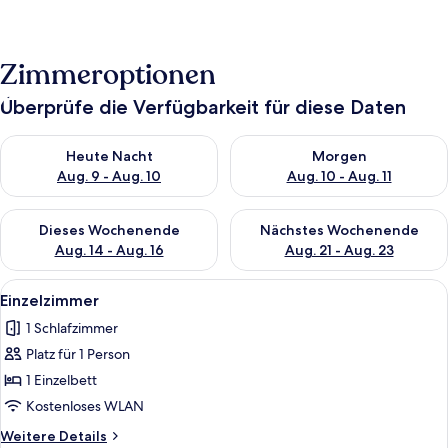
Zimmeroptionen
Überprüfe die Verfügbarkeit für diese Daten
Überprüfe die Verfügbarkeit für heute Nacht, Aug. 9 - Aug. 10
Überprüfe die Verfügbarkeit fü
Heute Nacht
Morgen
Aug. 9 - Aug. 10
Aug. 10 - Aug. 11
Überprüfe die Verfügbarkeit für dieses Wochenende, Aug. 14 -
Überprüfe die Verfügbarkeit f
Dieses Wochenende
Nächstes Wochenende
Aug. 14 - Aug. 16
Aug. 21 - Aug. 23
Alle
Einzelzimmer | Kostenloses WLAN
1
Einzelzimmer
Fotos
1 Schlafzimmer
für
Platz für 1 Person
Einzelzimmer
anzeigen
1 Einzelbett
Kostenloses WLAN
Weitere
Weitere Details