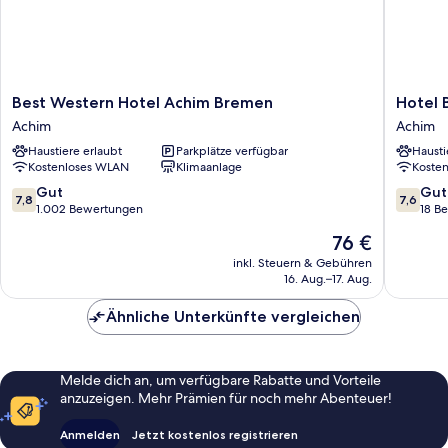
Best
Hotel
Best Western Hotel Achim Bremen
Hotel 
Western
Bremer
Achim
Achim
Hotel
Kreuz
Haustiere erlaubt
Parkplätze verfügbar
Hausti
Achim
Achim
Kostenloses WLAN
Klimaanlage
Koste
Bremen
Achim
7.8
7.6
Gut
Gut
7,8
7,6
von
von
1.002 Bewertungen
18 B
10,
10,
Der
76 €
Gut,
Gut,
Preis
1.002
18
inkl. Steuern & Gebühren
beträgt
16. Aug.–17. Aug.
Bewertungen
Bewert
76 €
Ähnliche Unterkünfte vergleichen
Melde dich an, um verfügbare Rabatte und Vorteile
anzuzeigen. Mehr Prämien für noch mehr Abenteuer!
Anmelden
Jetzt kostenlos registrieren