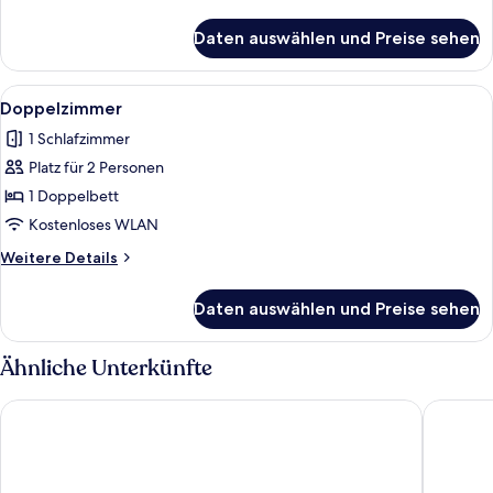
Details
für
Daten auswählen und Preise sehen
Einzelzimmer
Alle
Doppelzimmer | Kostenloses WLAN
2
Doppelzimmer
Fotos
1 Schlafzimmer
für
Platz für 2 Personen
Doppelzimmer
anzeigen
1 Doppelbett
Kostenloses WLAN
Weitere
Weitere Details
Details
für
Daten auswählen und Preise sehen
Doppelzimmer
Ähnliche Unterkünfte
Best Western Hotel Achim Bremen
Hotel Br