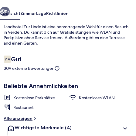
rück
Weiter
11+
Übersicht
Zimmer
Lage
Richtlinien
Landhotel Zur Linde ist eine hervorragende Wahl für einen Besuch
in Verden. Du kannst dich auf Gratisleistungen wie WLAN und
Parkplätze ohne Service freuen. Außerdem gibt es eine Terrasse
and einen Garten.
Bewertungen
Gut
7,4
7,4 von 10.
309 externe Bewertungen
Restaurant
Beliebte Annehmlichkeiten
Kostenlose Parkplätze
Kostenloses WLAN
Restaurant
Alle anzeigen
Wichtigste Merkmale
(4)