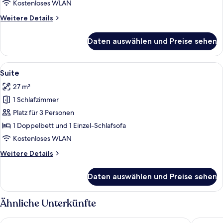
Kostenloses WLAN
Weitere
Weitere Details
Details
für
Daten auswählen und Preise sehen
Zweibettzimmer
Alle
Ein modernes Loft mit Schlafgalerie, e
6
Suite
Fotos
27 m²
für
1 Schlafzimmer
Suite
anzeigen
Platz für 3 Personen
1 Doppelbett und 1 Einzel-Schlafsofa
Kostenloses WLAN
Weitere
Weitere Details
Details
für
Daten auswählen und Preise sehen
Suite
Ähnliche Unterkünfte
ibis Kyiv Railway Station
Hotel & 