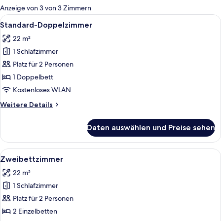
für
Anzeige von 3 von 3 Zimmern
Zimmer
Alle
Ein Hotelzimmer mit Bett, Nachttisch, 
7
Standard-Doppelzimmer
Fotos
22 m²
für
1 Schlafzimmer
Standard-
Doppelzimmer
Platz für 2 Personen
anzeigen
1 Doppelbett
Kostenloses WLAN
Weitere
Weitere Details
Details
für
Daten auswählen und Preise sehen
Standard-
Doppelzimmer
Alle
Ein Hotelzimmer mit Bett, Schreibtisch
6
Zweibettzimmer
Fotos
22 m²
für
1 Schlafzimmer
Zweibettzimmer
anzeigen
Platz für 2 Personen
2 Einzelbetten