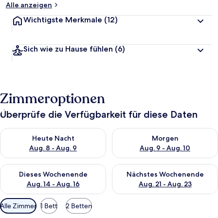
Alle anzeigen
Wichtigste Merkmale
(12)
Sich wie zu Hause fühlen
(6)
Zimmeroptionen
Überprüfe die Verfügbarkeit für diese Daten
Überprüfe die Verfügbarkeit für heute Nacht, Aug. 8 - Aug. 9.
Überprüfe die Verfügbarkeit f
Heute Nacht
Morgen
Aug. 8 - Aug. 9
Aug. 9 - Aug. 10
Überprüfe die Verfügbarkeit für dieses Wochenende, Aug. 14 -
Überprüfe die Verfügbarkeit f
Dieses Wochenende
Nächstes Wochenende
Aug. 14 - Aug. 16
Aug. 21 - Aug. 23
Verfügbare
Alle Zimmer
1 Bett
2 Betten
Filter