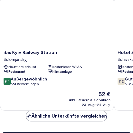
ibis
Hotel
ibis Kyiv Railway Station
Hotel 
Kyiv
&
Solomjanskyj
Sofiivsk
Railway
Restaur
Haustiere erlaubt
Kostenloses WLAN
Kosten
Station
Zhuliany
Restaurant
Klimaanlage
Restau
Solomjanskyj
City
Sofiivsk
9.4
7.2
Außergewöhnlich
Gut
9,4
7,2
Borscha
von
von
561 Bewertungen
5 Be
10,
10,
Der
52 €
Außergewöhnlich,
Gut,
Preis
561
5
inkl. Steuern & Gebühren
beträgt
23. Aug.–24. Aug.
Bewertungen
Bewert
52 €
Ähnliche Unterkünfte vergleichen