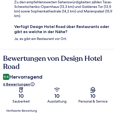
Zu den empfehlenswerten Sehenswürdigkeiten zählen Taras-
Schewtschenko-Opernhaus (13,3 km) und Goldenes Tor (13,5
km) sowie Sophienkathedrale (14,2 km) und Marienpalast (15,9
km).
Verfügt Design Hotel Road über Restaurants oder
gibt es welche in der Nähe?
Ja, es gibt ein Restaurant vor Ort.
Bewertungen von Design Hotel
Bewertungen
Road
Hervorragend
9,4
6 Bewertungen
10
10
10
Sauberkeit
Ausstattung
Personal & Service
Bewertungen
Verifizierte Bewertung