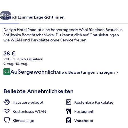
rück
Weiter
32+
Übersicht
Zimmer
Lage
Richtlinien
Design Hotel Road ist eine hervorragende Wahl für einen Besuch in
Sofijiwska Borschtschahiwka. Du kannst dich auf Gratisleistungen
wie WLAN und Parkplätze ohne Service freuen.
Der
38 €
aktuelle
inkl. Steuern & Gebühren
Preis
9. Aug.–10. Aug.
beträgt
Bewertungen
Außergewöhnlich
9,4
Alle 6 Bewertungen anzeigen
38 €.
9,4 von 10.
Innenbereich
Beliebte Annehmlichkeiten
Haustiere erlaubt
Kostenlose Parkplätze
Kostenloses WLAN
Restaurant
Klimaanlage
Wäscherei