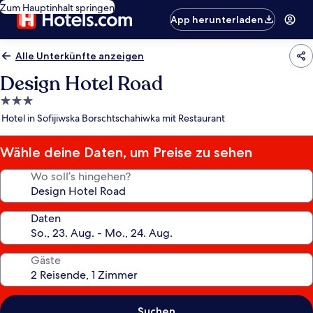
Zum Hauptinhalt springen
App herunterladen
Alle Unterkünfte anzeigen
Design Hotel Road
3.0-
Sterne-
Hotel in Sofijiwska Borschtschahiwka mit Restaurant
Unterkunft
Wähle deine Daten, um Preise zu sehen
Wo soll’s hingehen?
Daten
Gäste
Suchen