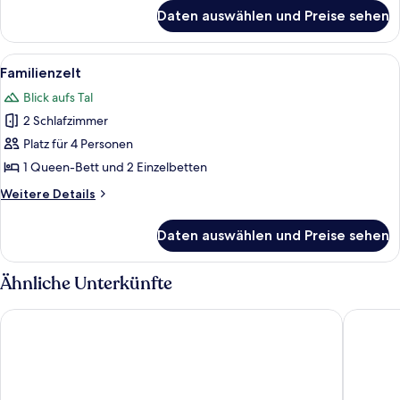
für
Daten auswählen und Preise sehen
Luxury-
Zelt
Alle
Zwei Holzhütten mit Balkonen, verbu
11
Familienzelt
Fotos
Blick aufs Tal
für
2 Schlafzimmer
Familienzelt
anzeigen
Platz für 4 Personen
1 Queen-Bett und 2 Einzelbetten
Weitere
Weitere Details
Details
für
Daten auswählen und Preise sehen
Familienzelt
Ähnliche Unterkünfte
Mercure Nelspruit Hotel
Souther