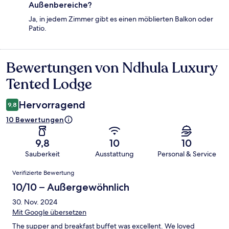
Außenbereiche?
Ja, in jedem Zimmer gibt es einen möblierten Balkon oder
Patio.
Bewertungen von Ndhula Luxury
Bewertungen
Tented Lodge
Hervorragend
9,8
10 Bewertungen
9,8
10
10
Sauberkeit
Ausstattung
Personal & Service
Bewertungen
Verifizierte Bewertung
10/10 – Außergewöhnlich
30. Nov. 2024
Mit Google übersetzen
The supper and breakfast buffet was excellent. We loved