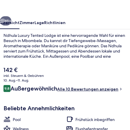
rück
Weiter
85+
Übersicht
Zimmer
Lage
Richtlinien
Ndhula Luxury Tented Lodge ist eine hervorragende Wahl für einen
Besuch in Mbombela. Du kannst dir Tiefengewebe-Massagen,
Aromatherapie oder Maniküre und Pediküre gönnen. Das Ndhula
serviert zum Frühstück, Mittagessen und Abendessen lokale und
internationale Küche. Ein Außenpool, eine Poolbar und eine
Terrasse gehören ebenfalls zum Angebot.
Der
142 €
aktuelle
inkl. Steuern & Gebühren
Preis
10. Aug.–11. Aug.
Eingangsbereich
beträgt
Bewertungen
Außergewöhnlich
9,8
Alle 10 Bewertungen anzeigen
142 €.
9,8 von 10.
Beliebte Annehmlichkeiten
Pool
Frühstück inbegriffen
Wellness
Flughafentransfer