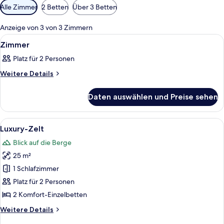
Verfügbare
Alle Zimmer
2 Betten
Über 3 Betten
Filter
für
Anzeige von 3 von 3 Zimmern
Zimmer
Alle
Ein Schlafzimmer mit einem großen Be
14
Zimmer
Fotos
Platz für 2 Personen
für
Zimmer
Weitere
Weitere Details
Details
anzeigen
für
Daten auswählen und Preise sehen
Zimmer
Alle
Ein großes Bett mit weißer Bettwäsch
19
Luxury-Zelt
Fotos
Blick auf die Berge
für
25 m²
Luxury-
Zelt
1 Schlafzimmer
anzeigen
Platz für 2 Personen
2 Komfort-Einzelbetten
Weitere
Weitere Details
Details