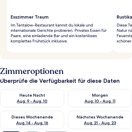
Esszimmer Traum
Rustik
Im Tentalow-Restaurant kannst du lokale und
Diese T
internationale Gerichte probieren. Privates Essen für
Natur nä
Paare, eine einladende Bar und ein kostenloses
Feuerst
komplettes Frühstück inklusive.
schöner
Zimmeroptionen
Überprüfe die Verfügbarkeit für diese Daten
Überprüfe die Verfügbarkeit für heute Nacht, Aug. 9 - Aug. 10
Überprüfe die Verfügbarkeit fü
Heute Nacht
Morgen
Aug. 9 - Aug. 10
Aug. 10 - Aug. 11
Überprüfe die Verfügbarkeit für dieses Wochenende, Aug. 14 -
Überprüfe die Verfügbarkeit f
Dieses Wochenende
Nächstes Wochenende
Aug. 14 - Aug. 16
Aug. 21 - Aug. 23