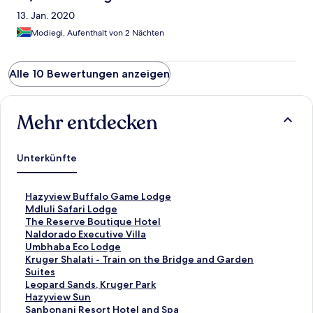
13. Jan. 2020
Modiegi, Aufenthalt von 2 Nächten
Alle 10 Bewertungen anzeigen
Mehr entdecken
Unterkünfte
L
Hazyview Buffalo Game Lodge
i
L
Mdluli Safari Lodge
n
i
L
The Reserve Boutique Hotel
k
n
i
L
Naldorado Executive Villa
,
k
n
i
L
Umbhaba Eco Lodge
d
,
k
n
i
L
Kruger Shalati - Train on the Bridge and Garden
e
d
,
k
n
i
Suites
r
e
d
,
k
n
L
Leopard Sands, Kruger Park
d
r
e
d
,
k
i
L
Hazyview Sun
i
d
r
e
d
,
n
i
L
Sanbonani Resort Hotel and Spa