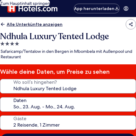
Zum Hauptinhalt springen
App herunterladen
Alle Unterkünfte anzeigen
Ndhula Luxury Tented Lodge
4.0-
Sterne-
Safaricamp/Tentalow in den Bergen in Mbombela mit Außenpool und
Unterkunft
Restaurant
Wähle deine Daten, um Preise zu sehen
Wo soll’s hingehen?
Daten
Gäste