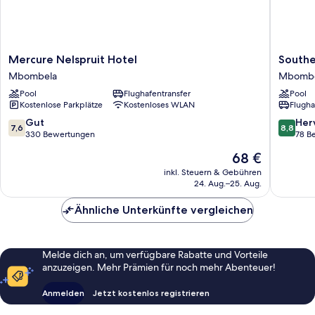
Mercure
Souther
Mercure Nelspruit Hotel
South
Nelspruit
Sun
Mbombela
Mbombe
Hotel
Mbombe
Pool
Flughafentransfer
Pool
Mbombela
Mbombe
Kostenlose Parkplätze
Kostenloses WLAN
Flugha
7.6
8.8
Gut
Her
7,6
8,8
von
von
330 Bewertungen
78 B
10,
10,
Der
68 €
Gut,
Hervorr
Preis
330
78
inkl. Steuern & Gebühren
beträgt
24. Aug.–25. Aug.
Bewertungen
Bewert
68 €
Ähnliche Unterkünfte vergleichen
Melde dich an, um verfügbare Rabatte und Vorteile
anzuzeigen. Mehr Prämien für noch mehr Abenteuer!
Anmelden
Jetzt kostenlos registrieren