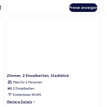
Details
De
für
fü
n
Preise anzeigen
Zimmer,
De
1
Zi
Queen-
1
Bett,
Q
barrierefrei
Be
Zimmer, 2 Einzelbetten, Stadtblick
Platz für 2 Personen
2 Einzelbetten
Kostenloses WLAN
Weitere
Weitere Details
Details