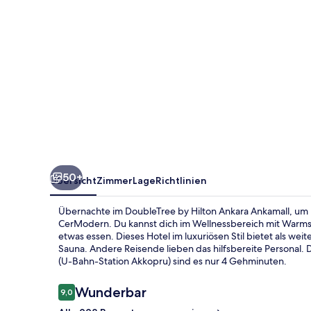
50+
Übersicht
Zimmer
Lage
Richtlinien
Übernachte im DoubleTree by Hilton Ankara Ankamall, um n
CerModern. Du kannst dich im Wellnessbereich mit Warms
etwas essen. Dieses Hotel im luxuriösen Stil bietet als wei
Sauna. Andere Reisende lieben das hilfsbereite Personal. 
(U-Bahn-Station Akkopru) sind es nur 4 Gehminuten.
Bewertungen
Wunderbar
9,0
9,0 von 10.