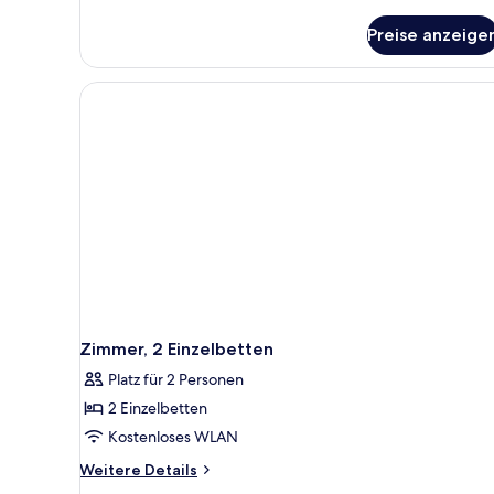
Details
für
Preise anzeige
Presidential-
Suite,
1 King-
Bett
Zimmer, 2 Einzelbetten
Platz für 2 Personen
2 Einzelbetten
Kostenloses WLAN
Weitere
Weitere Details
Details