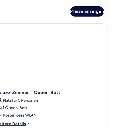
tails
r
Preise anzeigen
ite,
hlafzimmer
eluxe-Zimmer, 1 Queen-Bett
Platz für 5 Personen
1 Queen-Bett
Kostenloses WLAN
itere
itere Details