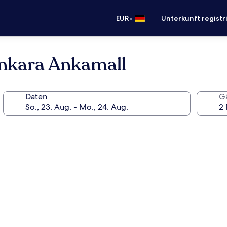
•
EUR
Unterkunft registr
Ankara Ankamall
Daten
G