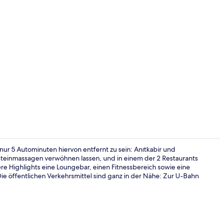
Rezeption
ur 5 Autominuten hiervon entfernt zu sein: Anıtkabir und
teinmassagen verwöhnen lassen, und in einem der 2 Restaurants
tere Highlights eine Loungebar, einen Fitnessbereich sowie eine
Fitnessstudi
Die öffentlichen Verkehrsmittel sind ganz in der Nähe: Zur U-Bahn