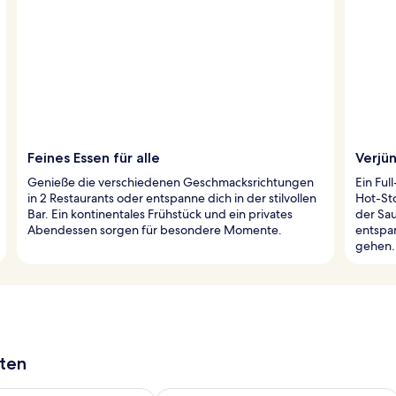
Feines Essen für alle
Verjü
Genieße die verschiedenen Geschmacksrichtungen
Ein Ful
in 2 Restaurants oder entspanne dich in der stilvollen
Hot-St
Bar. Ein kontinentales Frühstück und ein privates
der Sa
Abendessen sorgen für besondere Momente.
entspa
gehen.
aten