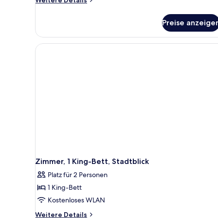
Weitere Details
Details
für
Preise anzeige
Zimmer,
1 King-
Bett
Zimmer, 1 King-Bett, Stadtblick
Platz für 2 Personen
1 King-Bett
Kostenloses WLAN
Weitere
Weitere Details