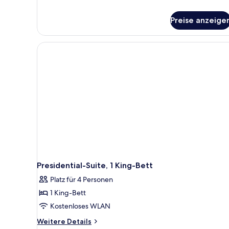
Details
für
Preise anzeige
Zimmer,
1 King-
Bett,
Stadtblick
Presidential-Suite, 1 King-Bett
Platz für 4 Personen
1 King-Bett
Kostenloses WLAN
Weitere
Weitere Details