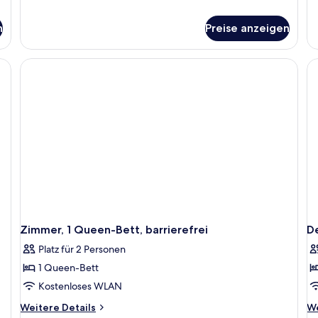
Details
De
für
fü
n
Preise anzeigen
Familienzimmer,
Su
1 King-
1
Bett,
Sc
Verbindungszimmer
Zimmer, 1 Queen-Bett, barrierefrei
D
Platz für 2 Personen
1 Queen-Bett
Kostenloses WLAN
Weitere
We
Weitere Details
We