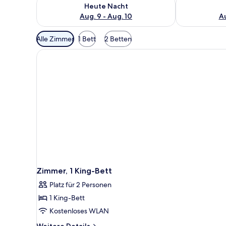
Überprüfe die Verfügbarkeit für heute Nacht, Aug. 9
Überprüfe die
Heute Nacht
Aug. 9 - Aug. 10
Au
Verfügbare
Alle Zimmer
1 Bett
2 Betten
Filter
für
Zimmer
Zimmer, 1 King-Bett
Platz für 2 Personen
1 King-Bett
Kostenloses WLAN
Weitere