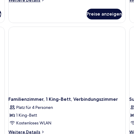
Weitere Details
We
Details
De
für
fü
n
Preise anzeigen
Suite,
De
1 King-
Zi
Bett
1 
(Ambassador)
Be
u
Sc
Familienzimmer, 1 King-Bett, Verbindungszimmer
Su
Platz für 4 Personen
1 King-Bett
Kostenloses WLAN
Weitere
We
Weitere Details
We