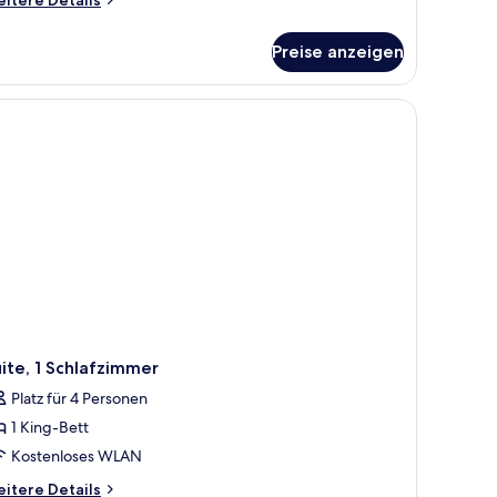
itere Details
tails
r
Preise anzeigen
luxe-
mmer,
King-
tt
nd
hlafsofa
ite, 1 Schlafzimmer
Platz für 4 Personen
1 King-Bett
Kostenloses WLAN
itere
itere Details