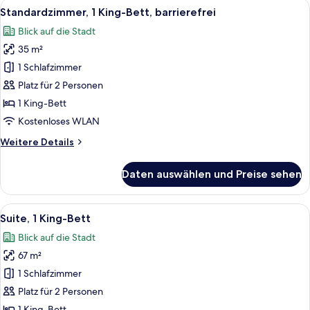
Alle
Ein modernes Hotelzimmer mit einem g
9
Standardzimmer, 1 King-Bett, barrierefrei
Fotos
Blick auf die Stadt
für
35 m²
Standardzimmer,
1 King-
1 Schlafzimmer
Bett,
Platz für 2 Personen
barrierefrei
1 King-Bett
anzeigen
Kostenloses WLAN
Weitere
Weitere Details
Details
für
Daten auswählen und Preise sehen
Standardzimmer,
1 King-
Bett,
Alle
Ein modernes Hotelzimmer mit einem gr
9
barrierefrei
Suite, 1 King-Bett
Fotos
Blick auf die Stadt
für
67 m²
Suite,
1 King-
1 Schlafzimmer
Bett
Platz für 2 Personen
anzeigen
1 King-Bett