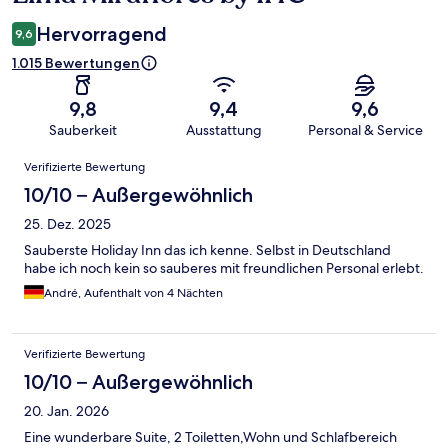
Hervorragend
9,6
1.015 Bewertungen
9,8
9,4
9,6
Sauberkeit
Ausstattung
Personal & Service
Bewertungen
Verifizierte Bewertung
10/10 – Außergewöhnlich
25. Dez. 2025
Sauberste Holiday Inn das ich kenne. Selbst in Deutschland
habe ich noch kein so sauberes mit freundlichen Personal erlebt.
André, Aufenthalt von 4 Nächten
Verifizierte Bewertung
10/10 – Außergewöhnlich
20. Jan. 2026
Eine wunderbare Suite, 2 Toiletten,Wohn und Schlafbereich