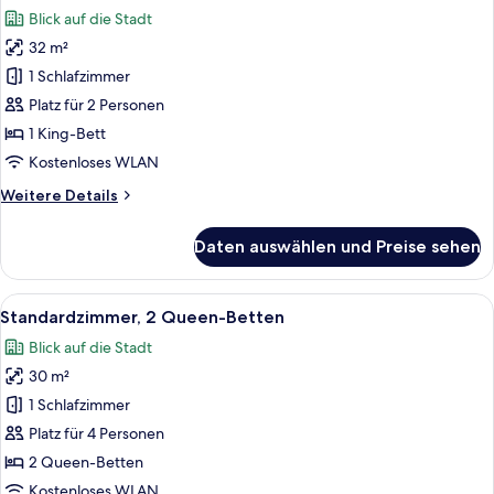
Fotos
Blick auf die Stadt
für
32 m²
Standardzimmer,
1 King-
1 Schlafzimmer
Bett
Platz für 2 Personen
anzeigen
1 King-Bett
Kostenloses WLAN
Weitere
Weitere Details
Details
für
Daten auswählen und Preise sehen
Standardzimmer,
1 King-
Bett
Alle
Ein Hotelzimmer mit zwei Betten, ein
9
Standardzimmer, 2 Queen-Betten
Fotos
Blick auf die Stadt
für
30 m²
Standardzimmer,
2 Queen-
1 Schlafzimmer
Betten
Platz für 4 Personen
anzeigen
2 Queen-Betten
Kostenloses WLAN