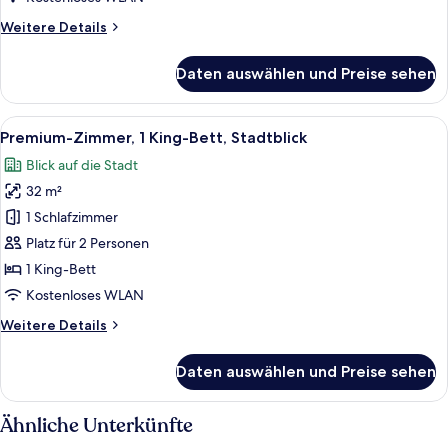
Weitere
Weitere Details
Details
für
Daten auswählen und Preise sehen
Standardzimmer,
2 Queen-
Betten
Alle
Ein modernes Hotelzimmer mit einem 
9
Premium-Zimmer, 1 King-Bett, Stadtblick
Fotos
Blick auf die Stadt
für
32 m²
Premium-
Zimmer,
1 Schlafzimmer
1 King-
Platz für 2 Personen
Bett,
1 King-Bett
Stadtblick
Kostenloses WLAN
anzeigen
Weitere
Weitere Details
Details
für
Daten auswählen und Preise sehen
Premium-
Zimmer,
1 King-
Ähnliche Unterkünfte
Bett,