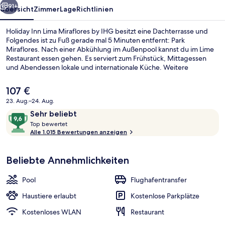
91+
Übersicht
Zimmer
Lage
Richtlinien
Holiday Inn Lima Miraflores by IHG besitzt eine Dachterrasse und
Folgendes ist zu Fuß gerade mal 5 Minuten entfernt: Park
Miraflores. Nach einer Abkühlung im Außenpool kannst du im Lime
Restaurant essen gehen. Es serviert zum Frühstück, Mittagessen
und Abendessen lokale und internationale Küche. Weitere
Highlights sind eine Bar/Lounge, Fitnessmöglichkeiten und eine
Snackbar. Andere Reisende lieben das hilfsbereite Personal.
Der
107 €
aktuelle
23. Aug.–24. Aug.
Preis
Bewertungen
9,6
Sehr beliebt
Frühstück, Mittagessen, Abendessen 
beträgt
T
von
Top bewertet
107 €.
o
Alle 1.015 Bewertungen anzeigen
10,
p
Sehr
beliebt
Beliebte Annehmlichkeiten
b
e
w
Pool
Flughafentransfer
e
r
Haustiere erlaubt
Kostenlose Parkplätze
t
Kostenloses WLAN
Restaurant
e
t