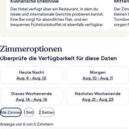
Kulinarische Erlebnisse
Mitter
Das Hotel verfügt über ein Restaurant, in dem du
Der Zim
lokale und internationale Gerichte probieren kannst.
kleinen
Eine Bar sorgt für abendliches Flair, und ein
Turndow
bequemes Frühstücksbuffet ist ebenfalls verfügbar.
sorgen f
Zimmeroptionen
Überprüfe die Verfügbarkeit für diese Daten
Überprüfe die Verfügbarkeit für heute Nacht, Aug. 9 - Aug. 10
Überprüfe die Verfügbarkeit fü
Heute Nacht
Morgen
Aug. 9 - Aug. 10
Aug. 10 - Aug. 11
Überprüfe die Verfügbarkeit für dieses Wochenende, Aug. 14 -
Überprüfe die Verfügbarkeit f
Dieses Wochenende
Nächstes Wochenende
Aug. 14 - Aug. 16
Aug. 21 - Aug. 23
Verfügbare
Alle Zimmer
1 Bett
2 Betten
Filter
für
Anzeige von 6 von 6 Zimmern
Zimmer