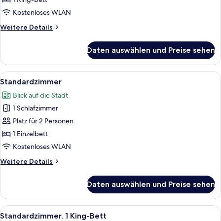
Kostenloses WLAN
Weitere
Weitere Details
Details
für
Daten auswählen und Preise sehen
Suite,
1 King-
Bett
Alle
Ein modernes Hotelzimmer mit einem gr
9
Standardzimmer
Fotos
Blick auf die Stadt
für
1 Schlafzimmer
Standardzimmer
anzeigen
Platz für 2 Personen
1 Einzelbett
Kostenloses WLAN
Weitere
Weitere Details
Details
für
Daten auswählen und Preise sehen
Standardzimmer
Alle
Ein modernes Hotelzimmer mit einem g
8
Standardzimmer, 1 King-Bett