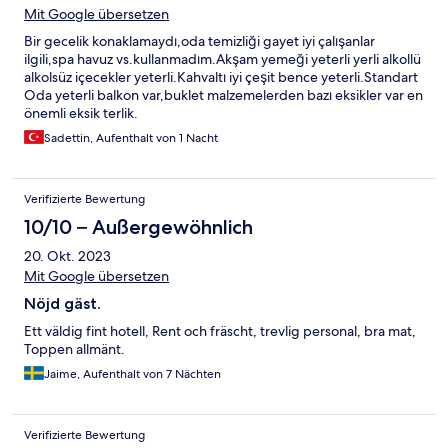
Mit Google übersetzen
Bir gecelik konaklamaydı,oda temizliği gayet iyi çalışanlar
ilgili,spa havuz vs.kullanmadım.Akşam yemeği yeterli yerli alkollü
alkolsüz içecekler yeterli.Kahvaltı iyi çeşit bence yeterli.Standart
Oda yeterli balkon var,buklet malzemelerden bazı eksikler var en
önemli eksik terlik.
Sadettin, Aufenthalt von 1 Nacht
Verifizierte Bewertung
10/10 – Außergewöhnlich
20. Okt. 2023
Mit Google übersetzen
Nöjd gäst.
Ett väldig fint hotell, Rent och fräscht, trevlig personal, bra mat,
Toppen allmänt.
Jaime, Aufenthalt von 7 Nächten
Verifizierte Bewertung