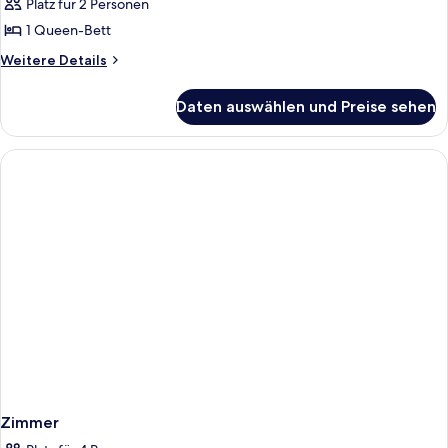
Platz für 2 Personen
Junior-
Zimmer
1 Queen-Bett
anzeigen
Weitere
Weitere Details
Details
für
Daten auswählen und Preise sehen
Junior-
Zimmer
Zimmer