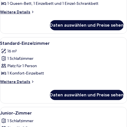
anzeigen
Stadtblick
1 Queen-Bett, 1 Einzelbett und 1 Einzel-Schrankbett
Weitere
Weitere Details
Details
für
Daten auswählen und Preise sehen
Standard-
Vierbettzimmer
Alle
Ein Hotelzimmer mit einem großen Be
11
Standard-Einzelzimmer
Fotos
16 m²
für
1 Schlafzimmer
Standard-
Einzelzimmer
Platz für 1 Person
anzeigen
1 Komfort-Einzelbett
Weitere
Weitere Details
Details
für
Daten auswählen und Preise sehen
Standard-
Einzelzimmer
Alle
Ein Hotelzimmer mit einem großen Bet
6
Junior-Zimmer
Fotos
1 Schlafzimmer
für