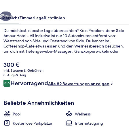
All
Inclusive
rück
Weiter
96+
Übersicht
Zimmer
Lage
Richtlinien
Du möchtest in bester Lage übernachten? Kein Problem, denn Side
Amour Hotel - All Inclusive ist nur 10 Autominuten entfernt von:
Weststrand von Side und Oststrand von Side. Du kannst im
Coffeeshop/Café etwas essen und den Wellnessbereich besuchen,
um dich mit Tiefengewebe-Massagen, Ganzkörperwickeln oder
Maniküre und Pediküre verwöhnen zu lassen. Als weitere Highlights
bietet diese Unterkunft mit All-inclusive-Leistungen 2
Der
300 €
Bars/Lounges, eine Strandbar und einen Fitnessbereich.
aktuelle
inkl. Steuern & Gebühren
Preis
8. Aug.–9. Aug.
Außenpool (je nach Saison geöffnet),
beträgt
Bewertungen
Hervorragend
8,6
Alle 82 Bewertungen anzeigen
300 €.
8,6 von 10.
Beliebte Annehmlichkeiten
Pool
Wellness
Kostenlose Parkplätze
Internetzugang