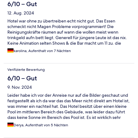
6/10 – Gut
12. Aug. 2024
Hotel war ohne zu übertreiben echt nicht gut. Das Essen
schmeckt nicht Magen Probleme vorprogrammiert! Die
Reinigungskräfte räumen auf wann die wollen meist wenn
trinkgeld aufn bett liegt. Generell für jüngere Leute ist das nix.
Keine Animation selten Shows & die Bar macht um 11 zu. die
Büse zum Strand sind meist überfüllt insgesamt war es nicht
karolina, Aufenthalt von 7 Nächten
gut.
Verifizierte Bewertung
6/10 – Gut
9. Nov. 2024
Leider habe ich vor der Anreise nur auf die Bilder geschaut und
festgestellt als ich da war das das Meer nicht direkt am Hotel ist,
was immer ein nachteil hat. Das Hotel besitzt über einen kleine
Pool im mittleren Bereich des Gebäude, was leider dazu führt
dass keine Sonne im Bereich des Pool ist. Es ist wirklich sehr
schade, da Tags über alle Gäste vom Hotel zum Meer müssen
Derya, Aufenthalt von 5 Nächten
um Unterhaupt was von der Sonne zu haben. Die Putzfrauen
gehen jeden Tag ins Zimmer, aber so ganz mit der Sauberkeit