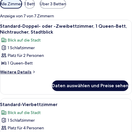
Verfügbare
Alle Zimmer
1 Bett
Über 3 Betten
Filter
für
Anzeige von 7 von 7 Zimmern
Zimmer
Alle
Ein Hotelzimmer mit einem großen Be
11
Standard-Doppel- oder -Zweibettzimmer, 1 Queen-Bett,
Fotos
Nichtraucher, Stadtblick
für
Blick auf die Stadt
Standard-
1 Schlafzimmer
Doppel-
Platz für 2 Personen
oder
-
1 Queen-Bett
Zweibettzimmer,
Weitere
Weitere Details
1
Details
für
Queen-
Daten auswählen und Preise sehen
Standard-
Bett,
Doppel-
Nichtraucher,
oder
Alle
Ein Hotelzimmer mit einem großen Be
11
Stadtblick
-
Standard-Vierbettzimmer
Fotos
Zweibettzimmer,
anzeigen
Blick auf die Stadt
1
für
Queen-
1 Schlafzimmer
Standard-
Bett,
Vierbettzimmer
Platz für 4 Personen
Nichtraucher,