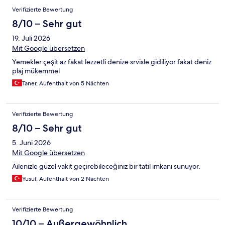
haben sie es leider nicht. Zu dem essen muss ich sagen das es
Verifizierte Bewertung
wirklich gute türkische Küche ist…. aber leider habe ich am
letzten Tag vor meiner Abreise gefrühstückt und am Stand von
8/10 – Sehr gut
der Pool Bar ein gözleme gegessen, wonach ich 3 Tage eine
19. Juli 2026
schlimme Lebensmittel Vergiftung hatte.
Mit Google übersetzen
Yemekler çeşit az fakat lezzetli denize srvisle gidiliyor fakat deniz
plaj mükemmel
Taner, Aufenthalt von 5 Nächten
Verifizierte Bewertung
8/10 – Sehr gut
5. Juni 2026
Mit Google übersetzen
Ailenizle güzel vakit geçirebileceğiniz bir tatil imkanı sunuyor.
Yusuf, Aufenthalt von 2 Nächten
Verifizierte Bewertung
10/10 – Außergewöhnlich