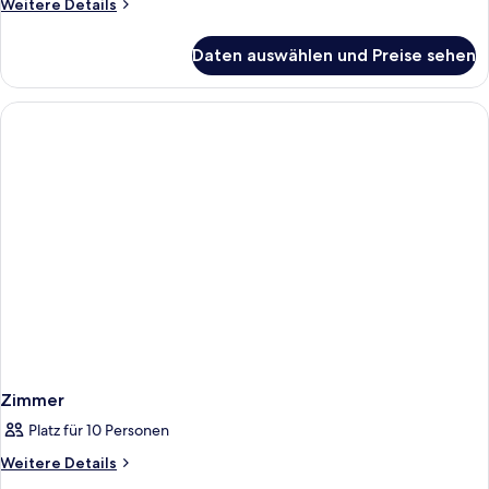
Weitere
Weitere Details
Details
für
Daten auswählen und Preise sehen
Zimmer
Zimmer
Platz für 10 Personen
Weitere
Weitere Details
Details