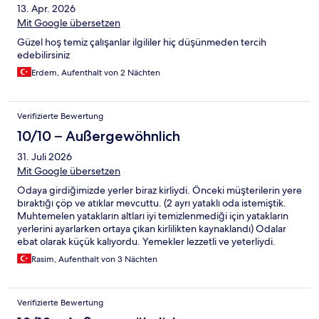
13. Apr. 2026
Mit Google übersetzen
Güzel hoş temiz çalışanlar ilgililer hiç düşünmeden tercih
edebilirsiniz
Erdem, Aufenthalt von 2 Nächten
Verifizierte Bewertung
10/10 – Außergewöhnlich
31. Juli 2026
Mit Google übersetzen
Odaya girdiğimizde yerler biraz kirliydi. Önceki müşterilerin yere
bıraktığı çöp ve atıklar mevcuttu. (2 ayrı yataklı oda istemiştik.
Muhtemelen yatakların altları iyi temizlenmediği için yatakların
yerlerini ayarlarken ortaya çıkan kirlilikten kaynaklandı) Odalar
ebat olarak küçük kalıyordu. Yemekler lezzetli ve yeterliydi.
Personel samimi ve seviyeliydi. Etkinlik ve eğlence (animasyon)
Rasim, Aufenthalt von 3 Nächten
konusu belki biraz daha geliştirilebilir. Hareket ve gürültü
sevmiyorsanız ideal ve yeterli sayılabilir.
Verifizierte Bewertung