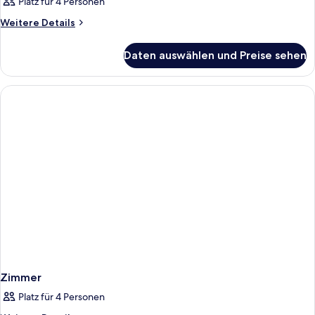
Platz für 4 Personen
Weitere
Weitere Details
Details
für
Daten auswählen und Preise sehen
Zimmer
Zimmer
Platz für 4 Personen