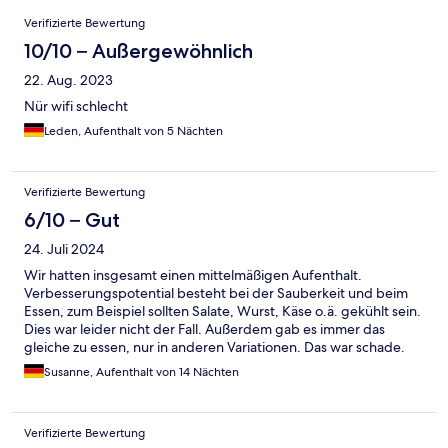
Bewertungen
Verifizierte Bewertung
10/10 – Außergewöhnlich
22. Aug. 2023
Nür wifi schlecht
Leden, Aufenthalt von 5 Nächten
Verifizierte Bewertung
6/10 – Gut
24. Juli 2024
Wir hatten insgesamt einen mittelmäßigen Aufenthalt.
Verbesserungspotential besteht bei der Sauberkeit und beim
Essen, zum Beispiel sollten Salate, Wurst, Käse o.ä. gekühlt sein.
Dies war leider nicht der Fall. Außerdem gab es immer das
gleiche zu essen, nur in anderen Variationen. Das war schade.
Die Zimmer waren ok, der Pool sauber und in Ordnung. Alle
Susanne, Aufenthalt von 14 Nächten
Mitarbeiter waren super nett.
Verifizierte Bewertung