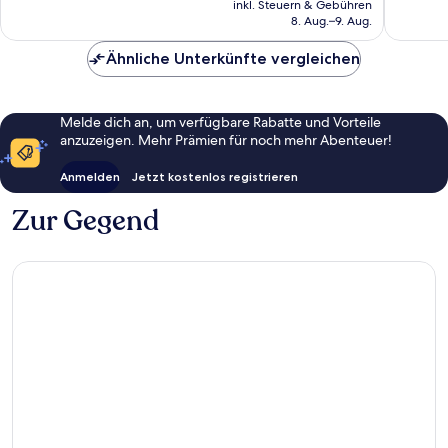
Manavgat
gut,
72
inkl. Steuern & Gebühren
beträgt
8. Aug.–9. Aug.
454
Bewert
272 €
Bewertungen
Ähnliche Unterkünfte vergleichen
Melde dich an, um verfügbare Rabatte und Vorteile
anzuzeigen. Mehr Prämien für noch mehr Abenteuer!
Anmelden
Jetzt kostenlos registrieren
Zur Gegend