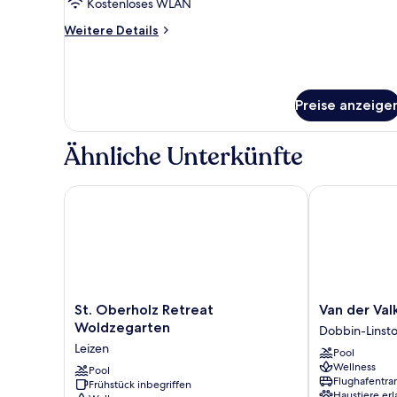
Kostenloses WLAN
Weitere
Weitere Details
Details
für
Exclusive-
Suite,
Preise anzeige
Terrasse,
Seeblick
Ähnliche Unterkünfte
St. Oberholz Retreat Woldzegarten
Van der Valk 
St.
Van
St. Oberholz Retreat
Van der Val
Oberholz
der
Woldzegarten
Dobbin-Linst
Retreat
Valk
Leizen
Pool
Woldzegarten
Resort
Wellness
Leizen
Pool
Linstow
Flughafentra
Frühstück inbegriffen
Dobbin-
Haustiere erl