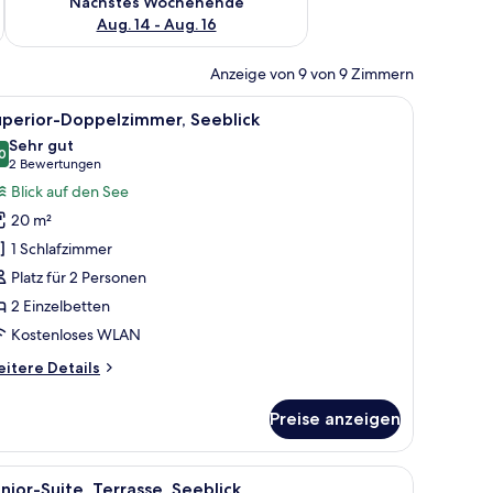
Nächstes Wochenende
Aug. 14 - Aug. 16
Anzeige von 9 von 9 Zimmern
chttisch, Sessel und Schreibtisch mit Lampe.
le
Ein modernes Hotelzimmer mit einem großen Be
5
uperior-Doppelzimmer, Seeblick
otos
Sehr gut
ür
0
8,0 von 10
(2
2 Bewertungen
uperior-
Bewertungen)
Blick auf den See
oppelzimmer,
20 m²
eeblick
1 Schlafzimmer
nzeigen
Platz für 2 Personen
2 Einzelbetten
Kostenloses WLAN
itere
itere Details
tails
r
Preise anzeigen
perior-
ppelzimmer,
eblick
 Fenster mit Vorhängen.
roßen Bett, einem Schreibtisch, einem Sessel, einem Fernseher und einem
le
Ein modernes Schlafzimmer mit einem großen 
5
nior-Suite, Terrasse, Seeblick