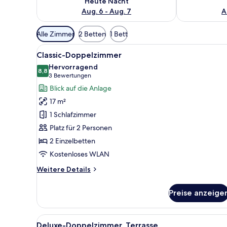
Heute Nacht
Aug. 6 - Aug. 7
A
Verfügbare
Alle Zimmer
2 Betten
1 Bett
Filter
Alle
Ein Hotelzimmer mit zwei Bette
für
7
Classic-Doppelzimmer
Fotos
Zimmer
Hervorragend
für
8,8
8,8 von 10
(3
3 Bewertungen
Classic-
Bewertungen)
Blick auf die Anlage
Doppelzimmer
17 m²
anzeigen
1 Schlafzimmer
Platz für 2 Personen
2 Einzelbetten
Kostenloses WLAN
Weitere
Weitere Details
Details
für
Preise anzeige
Classic-
Doppelzimmer
Alle
Ein Hotelzimmer mit zwei Bett
4
Deluxe-Doppelzimmer, Terrasse