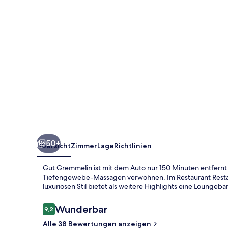
50+
Übersicht
Zimmer
Lage
Richtlinien
Gut Gremmelin ist mit dem Auto nur 150 Minuten entfernt
Tiefengewebe-Massagen verwöhnen. Im Restaurant Restaur
luxuriösen Stil bietet als weitere Highlights eine Loungeba
Bewertungen
Wunderbar
9,2
9,2 von 10.
Alle 38 Bewertungen anzeigen