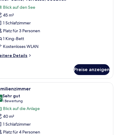
otos
Blick auf den See
ür
45 m²
unior-
ite,
1 Schlafzimmer
errasse,
Platz für 3 Personen
eeblick
1 King-Bett
nzeigen
Kostenloses WLAN
itere
itere Details
tails
r
Preise anzeigen
nior-
ite,
rrasse,
inem Fenster mit Vorhängen.
t, einem Schreibtisch, einem Stuhl und einem Kleiderschrank.
le
Ein modernes Schlafzimmer mit einem Bett, e
2
eblick
amilienzimmer
otos
Sehr gut
ür
0
8,0 von 10
(1
1 Bewertung
amilienzimmer
Bewertung)
Blick auf die Anlage
nzeigen
40 m²
1 Schlafzimmer
Platz für 4 Personen