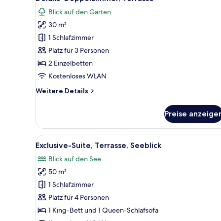
Fotos
Blick auf den Garten
für
30 m²
Deluxe-
Doppelzimmer,
1 Schlafzimmer
Terrasse
Platz für 3 Personen
anzeigen
2 Einzelbetten
Kostenloses WLAN
Weitere
Weitere Details
Details
für
Preise anzeige
Deluxe-
Doppelzimmer,
Terrasse
Alle
Ein modernes Hotelzimmer mit
1
Exclusive-Suite, Terrasse, Seeblick
Fotos
Blick auf den See
für
50 m²
Exclusive-
Suite,
1 Schlafzimmer
Terrasse,
Platz für 4 Personen
Seeblick
1 King-Bett und 1 Queen-Schlafsofa
anzeigen