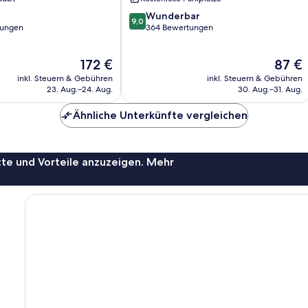
9.0
Wunderbar
9,0
von
tungen
364 Bewertungen
10,
Wunderbar,
Der
Der
172 €
87 €
364
Preis
Preis
Bewertungen
inkl. Steuern & Gebühren
inkl. Steuern & Gebühren
beträgt
beträgt
23. Aug.–24. Aug.
30. Aug.–31. Aug.
172 €
87 €
Ähnliche Unterkünfte vergleichen
te und Vorteile anzuzeigen. Mehr