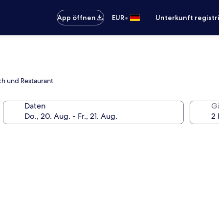
•
App öffnen
EUR
Unterkunft registr
ich und Restaurant
Daten
G