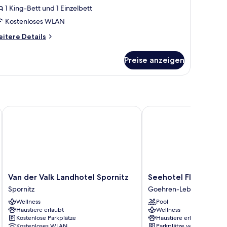
1 King-Bett und 1 Einzelbett
Kostenloses WLAN
itere
itere Details
tails
r
Preise anzeigen
milienzimmer
Van der Valk Landhotel Spornitz
Seehotel Fleesensee
Van
Seehotel
Van der Valk Landhotel Spornitz
Seehotel Fleesense
der
Fleesensee
Spornitz
Goehren-Lebbin
Valk
Goehren-
Wellness
Pool
Landhotel
Lebbin
Haustiere erlaubt
Wellness
Spornitz
Kostenlose Parkplätze
Haustiere erlaubt
Spornitz
Kostenloses WLAN
Parkplätze verfügbar