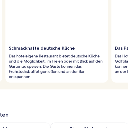
Schmackhafte deutsche Küche
Das Pa
Das hoteleigene Restaurant bietet deutsche Küche
Das Ho
und die Möglichkeit, im Freien oder mit Blick auf den
Golfpla
Garten zu speisen. Die Gäste können das
können 
Frühstücksbuffet genießen und an der Bar
an der
entspannen.
aten
 - Aug. 7.
 Verfügbarkeit für morgen, Aug. 7 - Aug. 8.
Überprüfe die Verfügbarkeit für dies