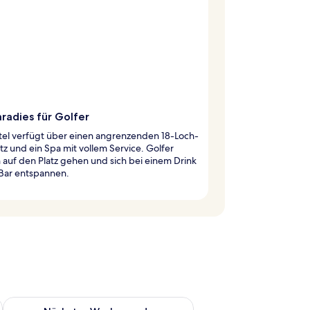
radies für Golfer
tel verfügt über einen angrenzenden 18-Loch-
tz und ein Spa mit vollem Service. Golfer
auf den Platz gehen und sich bei einem Drink
 Bar entspannen.
es Wochenende, Aug. 7 - Aug. 9.
Überprüfe die Verfügbarkeit für nächstes Wochenende, Aug. 1