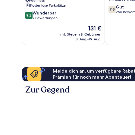
Wellness
Linstow
Kostenlose Parkplätze
7.8
Gut
7,8
von
266 Bewer
9.2
Wunderbar
9,2
10,
von
7 Bewertungen
Gut,
10,
Der
131 €
266
Wunderbar,
Preis
Bewertungen
7
inkl. Steuern & Gebühren
beträgt
18. Aug.–19. Aug.
Bewertungen
131 €
Melde dich an, um verfügbare Rabat
Prämien für noch mehr Abenteuer!
Zur Gegend