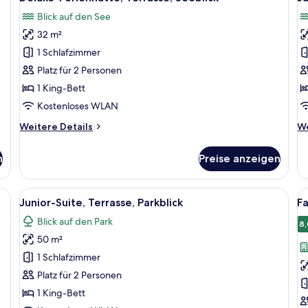
Fotos
F
Blick auf den See
für
f
32 m²
Deluxe-
J
Ferienhütte,
Su
1 Schlafzimmer
Terrasse,
T
Platz für 2 Personen
Seeblick
S
1 King-Bett
anzeigen
a
Kostenloses WLAN
Weitere
We
Weitere Details
We
Details
De
für
fü
n
Preise anzeigen
Deluxe-
Ju
Ferienhütte,
Su
Terrasse,
Te
 einem großen Bett, einem Holztisch, einem Stuhl, einem Blumentopf und e
Alle
Ein Hotelzimmer mit einem großen Bet
Al
1
Seeblick
Se
Junior-Suite, Terrasse, Parkblick
F
Fotos
F
Blick auf den Park
für
f
8,
50 m²
Junior-
F
Suite,
a
1 Schlafzimmer
Terrasse,
Platz für 2 Personen
Parkblick
1 King-Bett
anzeigen