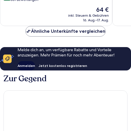
Wunder
10,
14
Der
64 €
Sehr
Bewert
Preis
gut,
inkl. Steuern & Gebühren
beträgt
16. Aug.–17. Aug.
331
64 €
Bewertungen
Ähnliche Unterkünfte vergleichen
Melde dich an, um verfügbare Rabatte und Vorteile
anzuzeigen. Mehr Prämien für noch mehr Abenteuer!
Anmelden
Jetzt kostenlos registrieren
Zur Gegend