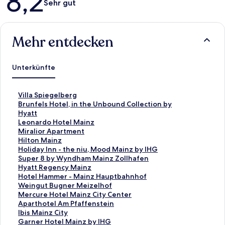
8,2
Sehr gut
Mehr entdecken
Unterkünfte
L
Villa Spiegelberg
i
L
Brunfels Hotel, in the Unbound Collection by
n
i
Hyatt
k
n
L
Leonardo Hotel Mainz
,
k
i
L
Miralior Apartment
d
,
n
i
L
Hilton Mainz
e
d
k
n
i
L
Holiday Inn - the niu, Mood Mainz by IHG
r
e
,
k
n
i
L
Super 8 by Wyndham Mainz Zollhafen
d
r
d
,
k
n
i
L
Hyatt Regency Mainz
i
d
e
d
,
k
n
i
L
Hotel Hammer - Mainz Hauptbahnhof
e
i
r
e
d
,
k
n
i
L
Weingut Bugner Meizelhof
f
e
d
r
e
d
,
k
n
i
L
Mercure Hotel Mainz City Center
o
f
i
d
r
e
d
,
k
n
i
L
Aparthotel Am Pfaffenstein
l
o
e
i
d
r
e
d
,
k
n
i
L
Ibis Mainz City
g
l
f
e
i
d
r
e
d
,
k
n
i
L
Garner Hotel Mainz by IHG