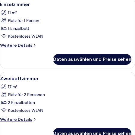
Alle
Einzelzimmer | Kostenlose Babybetten
3
Einzelzimmer
Fotos
11 m²
für
Platz für 1 Person
Einzelzimmer
anzeigen
1 Einzelbett
Kostenloses WLAN
Weitere
Weitere Details
Details
für
Daten auswählen und Preise sehen
Einzelzimmer
Alle
Zweibettzimmer | Kostenlose Babybett
3
Zweibettzimmer
Fotos
17 m²
für
Platz für 2 Personen
Zweibettzimmer
anzeigen
2 Einzelbetten
Kostenloses WLAN
Weitere
Weitere Details
Details
für
Daten auswählen und Preise sehen