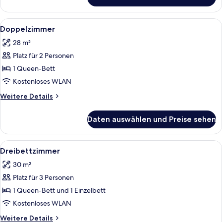
Zweibettzimmer
Alle
Doppelzimmer | Kostenlose Babybette
2
Doppelzimmer
Fotos
28 m²
für
Platz für 2 Personen
Doppelzimmer
anzeigen
1 Queen-Bett
Kostenloses WLAN
Weitere
Weitere Details
Details
für
Daten auswählen und Preise sehen
Doppelzimmer
Alle
Dreibettzimmer | Kostenlose Babybett
2
Dreibettzimmer
Fotos
30 m²
für
Platz für 3 Personen
Dreibettzimmer
anzeigen
1 Queen-Bett und 1 Einzelbett
Kostenloses WLAN
Weitere
Weitere Details