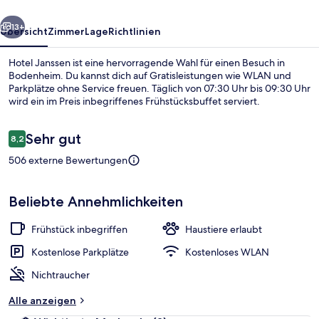
rück
Weiter
13+
Übersicht
Zimmer
Lage
Richtlinien
Hotel Janssen ist eine hervorragende Wahl für einen Besuch in
Bodenheim. Du kannst dich auf Gratisleistungen wie WLAN und
Parkplätze ohne Service freuen. Täglich von 07:30 Uhr bis 09:30 Uhr
wird ein im Preis inbegriffenes Frühstücksbuffet serviert.
Bewertungen
Sehr gut
8,2
8,2 von 10.
506 externe Bewertungen
Innenbereich
Beliebte Annehmlichkeiten
Frühstück inbegriffen
Haustiere erlaubt
Kostenlose Parkplätze
Kostenloses WLAN
Nichtraucher
Alle anzeigen