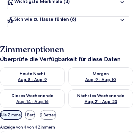
Wichtigste Merkmale
(3)
Sich wie zu Hause fühlen
(6)
Zimmeroptionen
Überprüfe die Verfügbarkeit für diese Daten
Überprüfe die Verfügbarkeit für heute Nacht, Aug. 8 - Aug. 9.
Überprüfe die Verfügbarkeit f
Heute Nacht
Morgen
Aug. 8 - Aug. 9
Aug. 9 - Aug. 10
Überprüfe die Verfügbarkeit für dieses Wochenende, Aug. 14 -
Überprüfe die Verfügbarkeit f
Dieses Wochenende
Nächstes Wochenende
Aug. 14 - Aug. 16
Aug. 21 - Aug. 23
Verfügbare
Alle Zimmer
1 Bett
2 Betten
Filter
für
Anzeige von 4 von 4 Zimmern
Zimmer