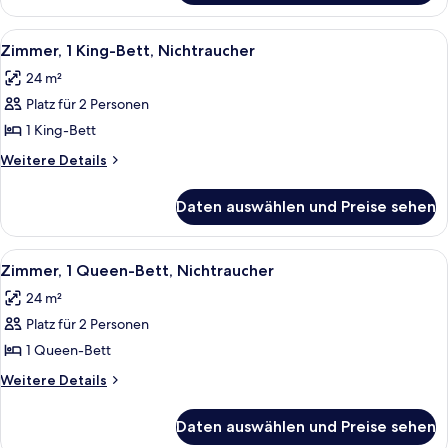
Alle
Ein modernes Zimmer mit großem Fenste
8
Zimmer, 1 King-Bett, Nichtraucher
Fotos
24 m²
für
Platz für 2 Personen
Zimmer,
1 King-
1 King-Bett
Bett,
Weitere
Weitere Details
Nichtraucher
Details
für
anzeigen
Daten auswählen und Preise sehen
Zimmer,
1 King-
Bett,
Alle
Ein modernes Zimmer mit großem Fenste
9
Nichtraucher
Zimmer, 1 Queen-Bett, Nichtraucher
Fotos
24 m²
für
Platz für 2 Personen
Zimmer,
1
1 Queen-Bett
Queen-
Weitere
Weitere Details
Bett,
Details
für
Nichtraucher
Daten auswählen und Preise sehen
Zimmer,
anzeigen