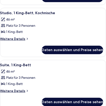
2 Queen-
Betten,
Alle
Ein Hotelzimmer mit Bett, Fernseher, S
7
Nichtraucher,
Studio, 1 King-Bett, Kochnische
Fotos
allergikerfreundlich
46 m²
für
Platz für 3 Personen
Studio,
1 King-
1 King-Bett
Bett,
Weitere
Weitere Details
Kochnische
Details
für
anzeigen
Daten auswählen und Preise sehen
Studio,
1 King-
Bett,
Alle
Ein Hotelzimmer mit einem großen Bett
10
Kochnische
Suite, 1 King-Bett
Fotos
46 m²
für
Platz für 3 Personen
Suite,
1 King-
1 King-Bett
Bett
Weitere
Weitere Details
anzeigen
Details
für
Daten auswählen und Preise sehen
Suite,