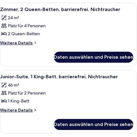
Queen-
Alle
Ein Hotelzimmer mit zwei Betten, eine
7
Bett,
Zimmer, 2 Queen-Betten, barrierefrei, Nichtraucher
Fotos
barrierefrei
24 m²
für
Platz für 4 Personen
Zimmer,
2 Queen-
2 Queen-Betten
Betten,
Weitere
Weitere Details
barrierefrei,
Details
für
Nichtraucher
Daten auswählen und Preise sehen
Zimmer,
anzeigen
2 Queen-
Betten,
Alle
Ein modernes Zimmer mit großem Fenste
7
barrierefrei,
Junior-Suite, 1 King-Bett, barrierefrei, Nichtraucher
Fotos
Nichtraucher
46 m²
für
Platz für 2 Personen
Junior-
Suite,
1 King-Bett
1 King-
Weitere
Weitere Details
Bett,
Details
für
barrierefrei,
Daten auswählen und Preise sehen
Junior-
Nichtraucher
Suite,
anzeigen