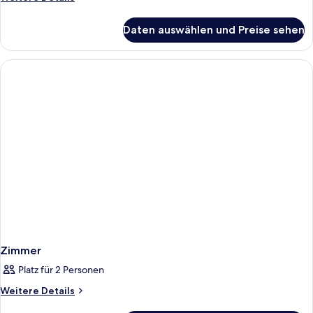
Details
für
Daten auswählen und Preise sehen
Zimmer
Zimmer
Platz für 2 Personen
Weitere
Weitere Details
Details