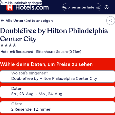
Zum Hauptinhalt springen
App herunterladen
Alle Unterkünfte anzeigen
DoubleTree by Hilton Philadelphia
Center City
4.0-
Sterne-
Hotel mit Restaurant - Rittenhouse Square (0,7 km)
Unterkunft
Wähle deine Daten, um Preise zu sehen
Wo soll’s hingehen?
Daten
Gäste