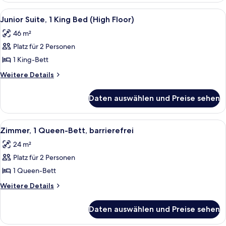
anzeigen
Queen-
Alle
Ein Hotelzimmer mit einem großen Bett
8
Bett,
Junior Suite, 1 King Bed (High Floor)
Fotos
Nichtraucher,
46 m²
allergikerfreundlich
für
Platz für 2 Personen
Junior
Suite,
1 King-Bett
1
Weitere
Weitere Details
King
Details
für
Bed
Daten auswählen und Preise sehen
Junior
(High
Suite,
Floor)
1
Alle
Ein Hotelzimmer mit einem großen Bett
7
anzeigen
King
Zimmer, 1 Queen-Bett, barrierefrei
Fotos
Bed
24 m²
(High
für
Floor)
Platz für 2 Personen
Zimmer,
1
1 Queen-Bett
Queen-
Weitere
Weitere Details
Bett,
Details
für
barrierefrei
Daten auswählen und Preise sehen
Zimmer,
anzeigen
1