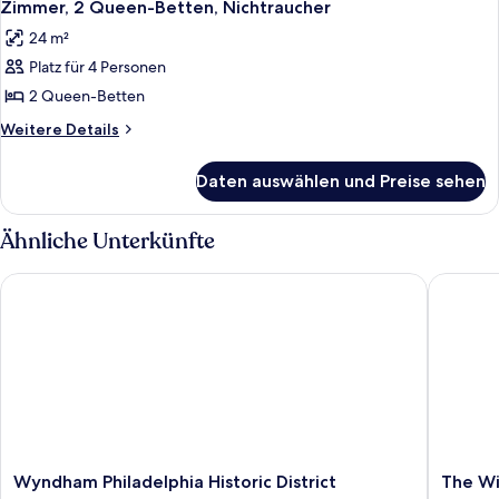
8
Bett
Zimmer, 2 Queen-Betten, Nichtraucher
Fotos
(High
24 m²
Floor)
für
Platz für 4 Personen
Zimmer,
2 Queen-
2 Queen-Betten
Betten,
Weitere
Weitere Details
Nichtraucher
Details
für
anzeigen
Daten auswählen und Preise sehen
Zimmer,
2 Queen-
Betten,
Ähnliche Unterkünfte
Nichtraucher
Wyndham Philadelphia Historic District
The Wind
Wyndham
The
Wyndham Philadelphia Historic District
The Wi
Philadelphia
Windsor