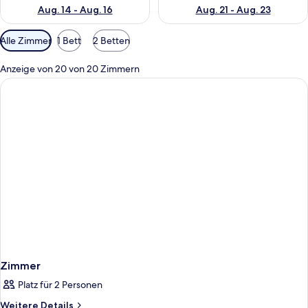
Aug. 14 - Aug. 16
Aug. 21 - Aug. 23
Verfügbare
Alle Zimmer
1 Bett
2 Betten
Filter
für
Anzeige von 20 von 20 Zimmern
Zimmer
Zimmer
Platz für 2 Personen
Weitere
Weitere Details