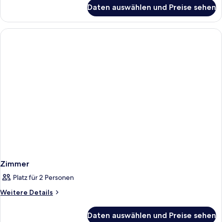
für
Daten auswählen und Preise sehen
Zimmer
Zimmer
Platz für 2 Personen
Weitere
Weitere Details
Details
für
Daten auswählen und Preise sehen
Zimmer