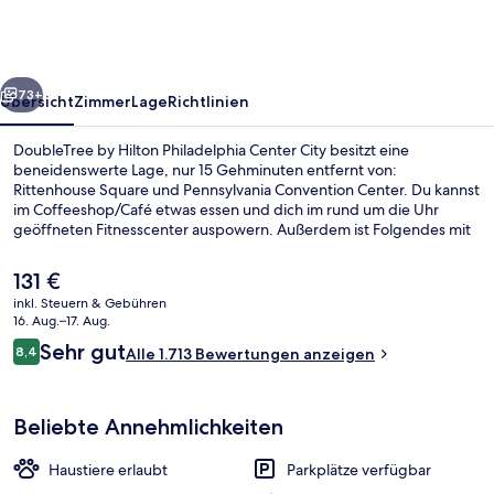
Philadelphia
Center
City
rück
Weiter
73+
Übersicht
Zimmer
Lage
Richtlinien
DoubleTree by Hilton Philadelphia Center City besitzt eine
beneidenswerte Lage, nur 15 Gehminuten entfernt von:
Rittenhouse Square und Pennsylvania Convention Center. Du kannst
im Coffeeshop/Café etwas essen und dich im rund um die Uhr
geöffneten Fitnesscenter auspowern. Außerdem ist Folgendes mit
dem Auto nur 5 Minuten entfernt: Philadelphia Museum of Art und
University of Pennsylvania. Andere Reisende lieben die praktischen
Der
131 €
Parkplätze und das hilfsbereite Personal. Die Unterkunft ist nur
aktuelle
inkl. Steuern & Gebühren
einen kurzen Fußmarsch von den öffentlichen Verkehrsmitteln
Preis
16. Aug.–17. Aug.
entfernt: Bis zur U-Bahn sind es wenige Schritte (Station Walnut
Lobby
beträgt
Bewertungen
Locust) bzw. 3 Minuten (Station 12th-13th & Locust).
Sehr gut
8,4
Alle 1.713 Bewertungen anzeigen
131 €.
8,4 von 10.
Beliebte Annehmlichkeiten
Haustiere erlaubt
Parkplätze verfügbar