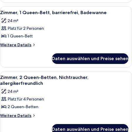
1
Queen-
Alle
Ein Hotelzimmer mit einem großen Bett
6
Bett,
Zimmer, 1 Queen-Bett, barrierefrei, Badewanne
Fotos
Nichtraucher
24 m²
für
Platz für 2 Personen
Zimmer,
1
1 Queen-Bett
Queen-
Weitere
Weitere Details
Bett,
Details
für
barrierefrei,
Daten auswählen und Preise sehen
Zimmer,
Badewanne
1
anzeigen
Queen-
Alle
Ein modernes Zimmer mit großem Fenste
8
Bett,
Zimmer, 2 Queen-Betten, Nichtraucher,
Fotos
barrierefrei,
allergikerfreundlich
Badewanne
für
24 m²
Zimmer,
Platz für 4 Personen
2 Queen-
2 Queen-Betten
Betten,
Nichtraucher,
Weitere
Weitere Details
Details
allergikerfreundlich
für
anzeigen
Daten auswählen und Preise sehen
Zimmer,