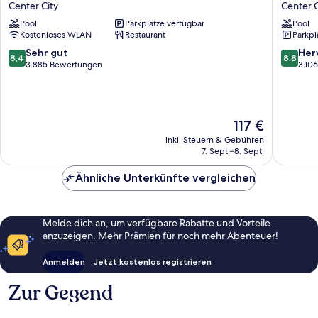
Center City
Center C
Historic
Suites
Pool
Parkplätze verfügbar
Pool
District
Center
Kostenloses WLAN
Restaurant
Parkpl
Center
City
City
8.4
8.8
Sehr gut
Her
8,4
8,8
von
von
3.885 Bewertungen
3.10
10,
10,
Sehr
Hervorr
gut,
3.106
3.885
Bewert
Der
117 €
Bewertungen
Preis
inkl. Steuern & Gebühren
beträgt
7. Sept.–8. Sept.
117 €
Ähnliche Unterkünfte vergleichen
Melde dich an, um verfügbare Rabatte und Vorteile
anzuzeigen. Mehr Prämien für noch mehr Abenteuer!
Anmelden
Jetzt kostenlos registrieren
Zur Gegend