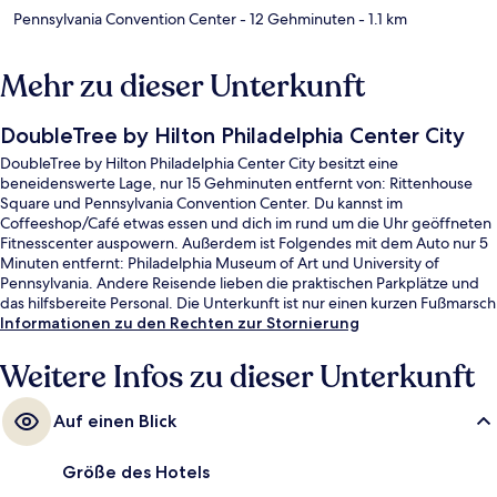
Pennsylvania Convention Center
- 12 Gehminuten
- 1.1 km
Mehr zu dieser Unterkunft
DoubleTree by Hilton Philadelphia Center City
DoubleTree by Hilton Philadelphia Center City besitzt eine
beneidenswerte Lage, nur 15 Gehminuten entfernt von: Rittenhouse
Square und Pennsylvania Convention Center. Du kannst im
Coffeeshop/Café etwas essen und dich im rund um die Uhr geöffneten
Fitnesscenter auspowern. Außerdem ist Folgendes mit dem Auto nur 5
Minuten entfernt: Philadelphia Museum of Art und University of
Pennsylvania. Andere Reisende lieben die praktischen Parkplätze und
das hilfsbereite Personal. Die Unterkunft ist nur einen kurzen Fußmarsch
von den öffentlichen Verkehrsmitteln entfernt: Bis zur U-Bahn sind es
Informationen zu den Rechten zur Stornierung
wenige Schritte (Station Walnut Locust) bzw. 3 Minuten (Station 12th-
13th & Locust).
Weitere Infos zu dieser Unterkunft
Auf einen Blick
Größe des Hotels