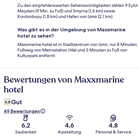
Zu den empfehlenswerten Sehenswürdigkeiten zählen 9 Eylül
Meydanı (9 Min. zu Fuß) und Smyrna (1,6 km) sowie
Kordonboyu (1,8 km) und Hafen von Izmir (2,1 km).
Was gibt es in der Umgebung von Maxxmarine
hotel zu sehen?
Maxxmarine hotel ist in Stadtzentrum von Izmir, nur 8 Minuten
Fußweg von Metrostation Hilal und 3 Minuten zu Fuß von
Kulturpark entfernt.
Bewertungen von Maxxmarine
Bewertungen
hotel
Gut
6,8
49 Bewertungen
6,2
4,6
4,8
Sauberkeit
Ausstattung
Personal & Service