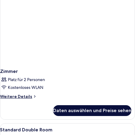
Zimmer
Platz für 2 Personen
Kostenloses WLAN
Weitere
Weitere Details
Details
für
Daten auswählen und Preise sehen
Zimmer
Alle
Schreibtisch, laptopgeeigneter Arbeit
24
Standard Double Room
Fotos