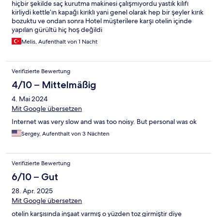
hiçbir şekilde saç kurutma makinesi çalışmıyordu yastık kılıfı
kirliydi kettle’ın kapağı kırıklı yani genel olarak hep bir şeyler kırık
bozuktu ve ondan sonra Hotel müşterilere karşı otelin içinde
yapılan gürültü hiç hoş değildi
Melis, Aufenthalt von 1 Nacht
Verifizierte Bewertung
4/10 – Mittelmäßig
4. Mai 2024
Mit Google übersetzen
Internet was very slow and was too noisy. But personal was ok
Sergey, Aufenthalt von 3 Nächten
Verifizierte Bewertung
6/10 – Gut
28. Apr. 2025
Mit Google übersetzen
otelin karşısında inşaat varmış o yüzden toz girmiştir diye