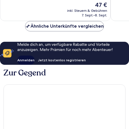
Sehr
Gut,
Der
47 €
gut,
726
Preis
inkl. Steuern & Gebühren
1.004
Bewert
beträgt
7. Sept.–8. Sept.
Bewertungen
47 €
Ähnliche Unterkünfte vergleichen
Melde dich an, um verfügbare Rabatte und Vorteile
anzuzeigen. Mehr Prämien für noch mehr Abenteuer!
Anmelden
Jetzt kostenlos registrieren
Zur Gegend