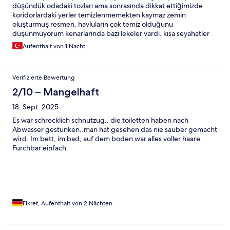
düşündük odadaki tozları ama sonrasında dikkat ettiğimizde
koridorlardaki yerler temizlenmemekten kaymaz zemin
oluşturmuş resmen. havluların çok temiz olduğunu
düşünmüyorum kenarlarında bazı lekeler vardı. kısa seyahatler
için tercih edilebilir. görevli kişi canayakındı. fiyatı da baz alırsak
Aufenthalt von 1 Nacht
ortalama diyebilirim sadece hijyen konusunda biraz sıkıntılı
Verifizierte Bewertung
2/10 – Mangelhaft
18. Sept. 2025
Es war schrecklich schnutzug.. die toiletten haben nach
Abwasser gestunken..man hat gesehen das nie sauber gemacht
wird. Im bett, im bad, auf dem boden war alles voller haare.
Furchbar einfach.
Fikret, Aufenthalt von 2 Nächten