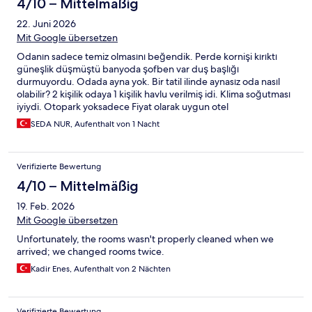
4/10 – Mittelmäßig
22. Juni 2026
Mit Google übersetzen
Odanın sadece temiz olmasını beğendik. Perde kornişi kırıktı
güneşlik düşmüştü banyoda şofben var duş başlığı
durmuyordu. Odada ayna yok. Bir tatil ilinde aynasız oda nasıl
olabilir? 2 kişilik odaya 1 kişilik havlu verilmiş idi. Klima soğutması
iyiydi. Otopark yoksadece Fiyat olarak uygun otel
SEDA NUR, Aufenthalt von 1 Nacht
Verifizierte Bewertung
4/10 – Mittelmäßig
19. Feb. 2026
Mit Google übersetzen
Unfortunately, the rooms wasn't properly cleaned when we
arrived; we changed rooms twice.
Kadir Enes, Aufenthalt von 2 Nächten
Verifizierte Bewertung