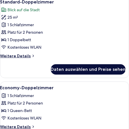
Standard-Doppelzimmer
Blick auf die Stadt
25 m²
1 Schlafzimmer
Platz für 2 Personen
1 Doppelbett
Kostenloses WLAN
Weitere
Weitere Details
Details
für
Daten auswählen und Preise sehen
Standard-
Doppelzimmer
Alle
Ein modernes Hotelzimmer mit einem g
1
Economy-Doppelzimmer
Fotos
1 Schlafzimmer
für
Platz für 2 Personen
Economy-
Doppelzimmer
1 Queen-Bett
anzeigen
Kostenloses WLAN
Weitere
Weitere Details