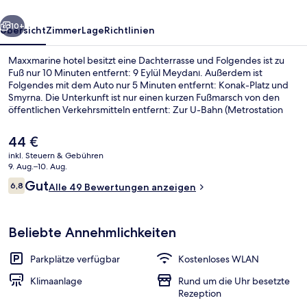
rück
Weiter
10+
Übersicht
Zimmer
Lage
Richtlinien
Maxxmarine hotel besitzt eine Dachterrasse und Folgendes ist zu
Fuß nur 10 Minuten entfernt: 9 Eylül Meydanı. Außerdem ist
Folgendes mit dem Auto nur 5 Minuten entfernt: Konak-Platz und
Smyrna. Die Unterkunft ist nur einen kurzen Fußmarsch von den
öffentlichen Verkehrsmitteln entfernt: Zur U-Bahn (Metrostation
Hilal) sind es 8 Minuten.
Der
44 €
aktuelle
inkl. Steuern & Gebühren
Preis
9. Aug.–10. Aug.
Außenbereich
beträgt
Bewertungen
Gut
6,8
Alle 49 Bewertungen anzeigen
44 €.
6,8 von 10.
Beliebte Annehmlichkeiten
Parkplätze verfügbar
Kostenloses WLAN
Klimaanlage
Rund um die Uhr besetzte
Rezeption