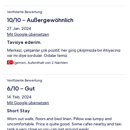
Verifizierte Bewertung
10/10 – Außergewöhnlich
27. Jan. 2024
Mit Google übersetzen
Tavsiye ederim.
Merkezi, çalışanlar çok pozitif, her giriş çıkışımızda bir ihtiyacınız
var mı diye sordular. Odalar temiz.
Egemen, Aufenthalt von 2 Nächten
Verifizierte Bewertung
6/10 – Gut
14. Feb. 2024
Mit Google übersetzen
Short Stay
Worn out walls, floors and bed linen. Pillow was lumpy and
uncomfortable. Price is quite good. Some cafes nearby and taxi
rank is very close so you can get around easily.