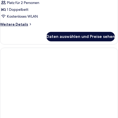
Platz für 2 Personen
für
1 Doppelbett
Standard
Double
Kostenloses WLAN
Room
Weitere
Weitere Details
anzeigen
Details
für
Daten auswählen und Preise sehen
Standard
Double
Room