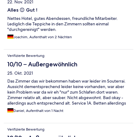
22. Nov. 2021
Alles 😊 Gut !
Nettes Hotel, gutes Abendessen, freundliche Mitarbeiter.
Lediglich die Teppiche in den Zimmern sollten einmal
"durchgereinigt" werden.
Joachim, Aufenthalt von 2 Nächten
Verifizierte Bewertung
10/10 – Außergewöhnlich
25. Okt. 2021
Das Zimmer das wir bekommen haben war leider im Souterrai.
Aussicht dementsprechend leider keine vorhanden, war aber
kein Problem war da wir eh "nur" zum Schlafen dort waren.
Zimmer relativ alt, aber sauber. Nicht abgewohnt. Bad okay -
allerdings auch entsprechend alt. Service 1A. Betten allerdings
sehr hart da diese lt. Auskunft des Hotels neu sind. Für ein paar
Daniel, Aufenthalt von 1 Nacht
Nächte schon okay. Hotel an sich sehr sauber und sehr familiär.
Frühstück und Service TOP. Alles vorhanden was man sich zum
Frühstück wünscht. Restaurant top Aussicht auf den See. Alles in
Verifizierte Bewertung
allen gerne wieder