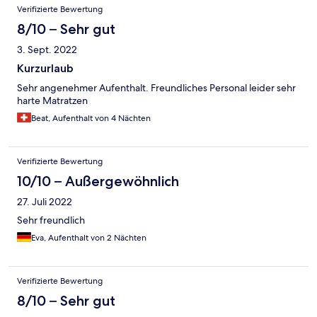
Verifizierte Bewertung
in Höhe von 2€ pro Person und Nacht berechnet, ohne das im
Vorfeld zu kommunizieren
8/10 – Sehr gut
3. Sept. 2022
Kurzurlaub
Sehr angenehmer Aufenthalt. Freundliches Personal leider sehr
harte Matratzen
Beat, Aufenthalt von 4 Nächten
Verifizierte Bewertung
10/10 – Außergewöhnlich
27. Juli 2022
Sehr freundlich
Eva, Aufenthalt von 2 Nächten
Verifizierte Bewertung
8/10 – Sehr gut