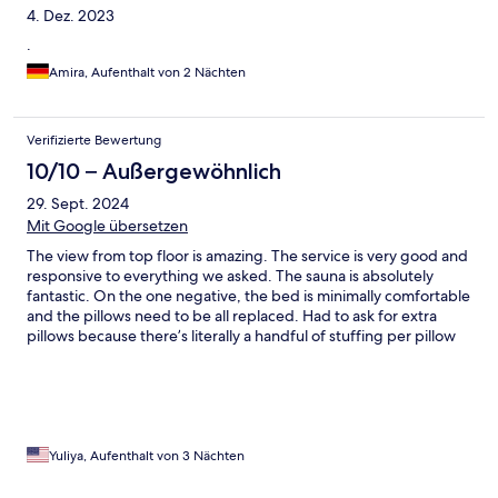
4. Dez. 2023
.
Amira, Aufenthalt von 2 Nächten
Verifizierte Bewertung
10/10 – Außergewöhnlich
29. Sept. 2024
Mit Google übersetzen
The view from top floor is amazing. The service is very good and
responsive to everything we asked. The sauna is absolutely
fantastic. On the one negative, the bed is minimally comfortable
and the pillows need to be all replaced. Had to ask for extra
pillows because there’s literally a handful of stuffing per pillow
and adding a second pillow just didn’t help so sleep wasn’t
great. Other than that everything is great.
Yuliya, Aufenthalt von 3 Nächten