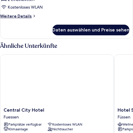
anzeigen
Kostenloses WLAN
Weitere
Weitere Details
Details
für
Daten auswählen und Preise sehen
Panorama-
Zimmer
(Loge)
Ähnliche Unterkünfte
Central City Hotel
Hotel Sc
Central
Hotel
Central City Hotel
Hotel 
City
Schloss
Fuessen
Füssen
Hotel
Füssen
Parkplätze verfügbar
Kostenloses WLAN
Wellne
Fuessen
Klimaanlage
Nichtraucher
Parkpl