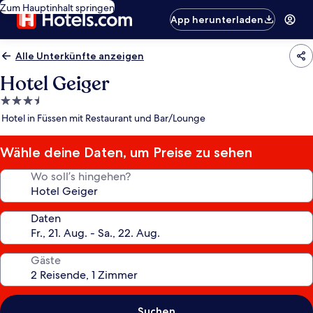
Zum Hauptinhalt springen
App herunterladen
Alle Unterkünfte anzeigen
Hotel Geiger
3.5-
Sterne-
Hotel in Füssen mit Restaurant und Bar/Lounge
Unterkunft
Wähle deine Daten, um Preise zu sehen
Wo soll’s hingehen?
Daten
Gäste
Suchen