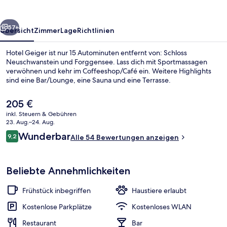
rück
Weiter
57+
Übersicht
Zimmer
Lage
Richtlinien
Hotel Geiger ist nur 15 Autominuten entfernt von: Schloss
Neuschwanstein und Forggensee. Lass dich mit Sportmassagen
verwöhnen und kehr im Coffeeshop/Café ein. Weitere Highlights
sind eine Bar/Lounge, eine Sauna und eine Terrasse.
Der
205 €
aktuelle
inkl. Steuern & Gebühren
Preis
23. Aug.–24. Aug.
beträgt
Bewertungen
Wunderbar
9,2
Restaurant
Alle 54 Bewertungen anzeigen
205 €.
9,2 von 10.
Beliebte Annehmlichkeiten
Frühstück inbegriffen
Haustiere erlaubt
Kostenlose Parkplätze
Kostenloses WLAN
Restaurant
Bar