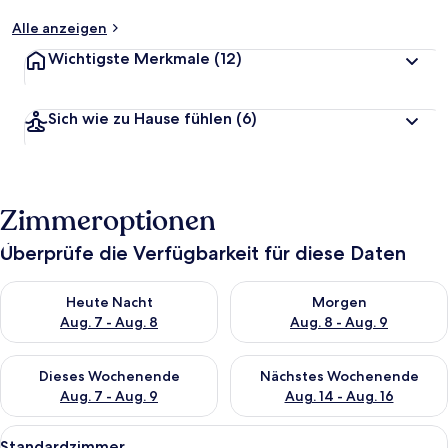
Alle anzeigen
Wichtigste Merkmale
(12)
Sich wie zu Hause fühlen
(6)
Zimmeroptionen
Überprüfe die Verfügbarkeit für diese Daten
Überprüfe die Verfügbarkeit für heute Nacht, Aug. 7 - Aug. 8.
Überprüfe die Verfügbarkeit f
Heute Nacht
Morgen
Aug. 7 - Aug. 8
Aug. 8 - Aug. 9
Überprüfe die Verfügbarkeit für dieses Wochenende, Aug. 7 - 
Überprüfe die Verfügbarkeit f
Dieses Wochenende
Nächstes Wochenende
Aug. 7 - Aug. 9
Aug. 14 - Aug. 16
Alle
Ein modernes Hotelzimmer mit Duscha
7
Standardzimmer