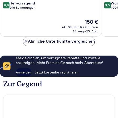
8.8
9.0
Hervorragend
Wun
8,8
9,0
von
von
696 Bewertungen
1.00
10,
10,
Hervorragend,
Wunder
Der
150 €
696
1.007
Preis
Bewertungen
Bewert
inkl. Steuern & Gebühren
beträgt
24. Aug.–25. Aug.
150 €
Ähnliche Unterkünfte vergleichen
Melde dich an, um verfügbare Rabatte und Vorteile
anzuzeigen. Mehr Prämien für noch mehr Abenteuer!
Anmelden
Jetzt kostenlos registrieren
Zur Gegend