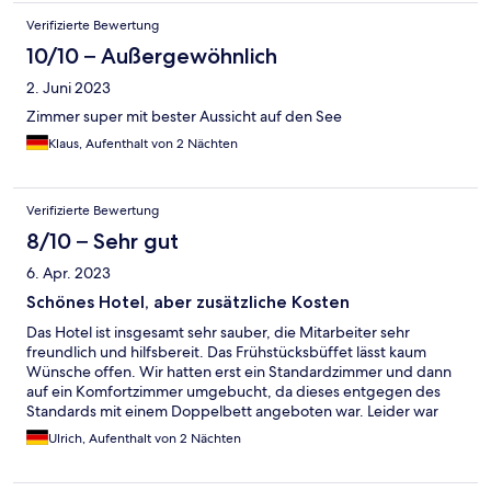
Verifizierte Bewertung
10/10 – Außergewöhnlich
2. Juni 2023
Zimmer super mit bester Aussicht auf den See
Klaus, Aufenthalt von 2 Nächten
Verifizierte Bewertung
8/10 – Sehr gut
6. Apr. 2023
Schönes Hotel, aber zusätzliche Kosten
Das Hotel ist insgesamt sehr sauber, die Mitarbeiter sehr
freundlich und hilfsbereit. Das Frühstücksbüffet lässt kaum
Wünsche offen. Wir hatten erst ein Standardzimmer und dann
auf ein Komfortzimmer umgebucht, da dieses entgegen des
Standards mit einem Doppelbett angeboten war. Leider war
das Zimmer nur mit zwei schmalen aneinandergeschobenen
Ulrich, Aufenthalt von 2 Nächten
Einzelbetten ausgestattet. Für den Hund sollten lt.
Buchungsportal 10€/Tag bezahlt werden, berechnet wurden
15€. Bei der Abreise wurde zudem noch eine Energiepauschale