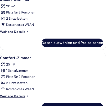
Fotos
20 m²
für
Platz für 2 Personen
Standardzimmer
anzeigen
2 Einzelbetten
Kostenloses WLAN
Weitere
Weitere Details
Details
für
Daten auswählen und Preise sehen
Standardzimmer
Alle
Ein Holzbalkon mit Blick auf einen Se
8
Comfort-Zimmer
Fotos
25 m²
für
1 Schlafzimmer
Comfort-
Zimmer
Platz für 2 Personen
anzeigen
2 Einzelbetten
Kostenloses WLAN
Weitere
Weitere Details
Details
für