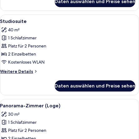
Daten auswählen und Preise sehen
Comfort-
Zimmer
Alle
Studiosuite | Zimmersafe, Schreibtisc
6
Studiosuite
Fotos
40 m²
für
1 Schlafzimmer
Studiosuite
anzeigen
Platz für 2 Personen
2 Einzelbetten
Kostenloses WLAN
Weitere
Weitere Details
Details
für
Daten auswählen und Preise sehen
Studiosuite
Alle
Ein Hotelzimmer mit einer Holzwand, e
4
Panorama-Zimmer (Loge)
Fotos
30 m²
für
1 Schlafzimmer
Panorama-
Zimmer
Platz für 2 Personen
(Loge)
2 Einzelbetten