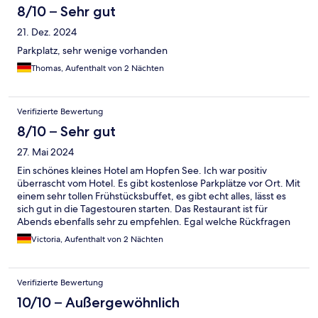
8/10 – Sehr gut
21. Dez. 2024
Parkplatz, sehr wenige vorhanden
Thomas, Aufenthalt von 2 Nächten
Verifizierte Bewertung
8/10 – Sehr gut
27. Mai 2024
Ein schönes kleines Hotel am Hopfen See. Ich war positiv
überrascht vom Hotel. Es gibt kostenlose Parkplätze vor Ort. Mit
einem sehr tollen Frühstücksbuffet, es gibt echt alles, lässt es
sich gut in die Tagestouren starten. Das Restaurant ist für
Abends ebenfalls sehr zu empfehlen. Egal welche Rückfragen
wir hatten, wurden uns sofort und freundlich beantwortet. Die
Victoria, Aufenthalt von 2 Nächten
Zimmer sind teilweise renoviert. Das Badezimmer ist sauber,
benötigt jedoch so langsam auch eine Renovierung.
Verifizierte Bewertung
10/10 – Außergewöhnlich