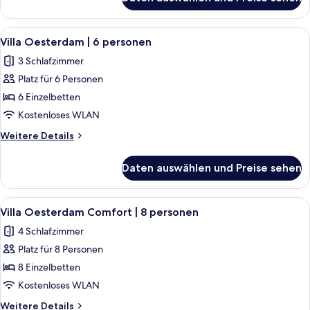
Villa
anzeigen
Oesterdam
Wellness
Alle
Ein modernes Schlafzimmer mit Bett, 
6
|
Villa Oesterdam | 6 personen
Fotos
6
3 Schlafzimmer
personen
für
Platz für 6 Personen
Villa
Oesterdam
6 Einzelbetten
|
Kostenloses WLAN
6
Weitere
Weitere Details
personen
Details
anzeigen
für
Daten auswählen und Preise sehen
Villa
Oesterdam
|
Alle
Ein modernes Haus mit einer großen V
6
6
Villa Oesterdam Comfort | 8 personen
Fotos
personen
4 Schlafzimmer
für
Platz für 8 Personen
Villa
Oesterdam
8 Einzelbetten
Comfort
Kostenloses WLAN
|
Weitere
Weitere Details