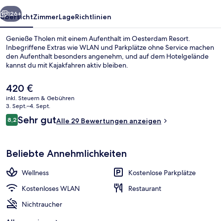
rück
Weiter
126+
Übersicht
Zimmer
Lage
Richtlinien
Genieße Tholen mit einem Aufenthalt im Oesterdam Resort.
Inbegriffene Extras wie WLAN und Parkplätze ohne Service machen
den Aufenthalt besonders angenehm, und auf dem Hotelgelände
kannst du mit Kajakfahren aktiv bleiben.
Der
420 €
aktuelle
inkl. Steuern & Gebühren
Preis
3. Sept.–4. Sept.
beträgt
Bewertungen
Sehr gut
8,2
Suite (Oesterdam 2) | Kostenloses WL
Alle 29 Bewertungen anzeigen
420 €.
8,2 von 10.
Beliebte Annehmlichkeiten
Wellness
Kostenlose Parkplätze
Kostenloses WLAN
Restaurant
Nichtraucher