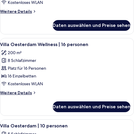
Wellness
Kostenloses WLAN
|
Weitere
Weitere Details
10
Details
personen
für
Daten auswählen und Preise sehen
Villa
anzeigen
Oesterdam
Wellness
Alle
Ein modernes Wohnzimmer mit einer Wa
7
|
Villa Oesterdam Wellness | 16 personen
Fotos
10
200 m²
personen
für
8 Schlafzimmer
Villa
Oesterdam
Platz für 16 Personen
Wellness
16 Einzelbetten
|
Kostenloses WLAN
16
Weitere
Weitere Details
personen
Details
anzeigen
für
Daten auswählen und Preise sehen
Villa
Oesterdam
Wellness
Alle
Ein modernes Haus mit einer großen T
9
|
Villa Oesterdam | 10 personen
Fotos
16