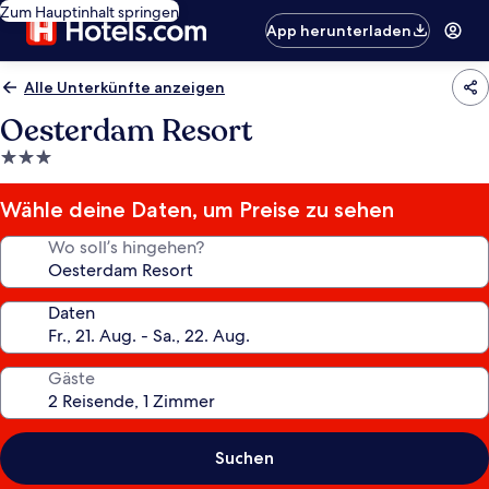
Zum Hauptinhalt springen
App herunterladen
Alle Unterkünfte anzeigen
Oesterdam Resort
3.0-
Sterne-
Unterkunft
Wähle deine Daten, um Preise zu sehen
Wo soll’s hingehen?
Daten
Gäste
Suchen