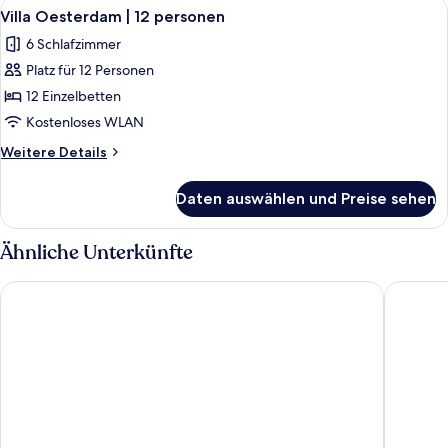
Alle
Ein modernes Wohnzimmer mit einem Ho
8
|
Villa Oesterdam | 12 personen
Fotos
8
6 Schlafzimmer
personen
für
Platz für 12 Personen
Villa
Oesterdam
12 Einzelbetten
|
Kostenloses WLAN
12
Weitere
Weitere Details
personen
Details
anzeigen
für
Daten auswählen und Preise sehen
Villa
Oesterdam
|
Ähnliche Unterkünfte
12
personen
Fletcher Wellness-Hotel Kamperduinen
Hotel Wa