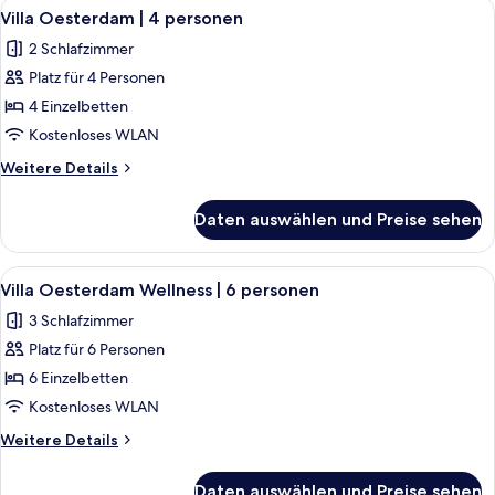
Alle
Ein modernes Schlafzimmer mit einem 
6
|
Villa Oesterdam | 4 personen
Fotos
6
2 Schlafzimmer
personen
für
Platz für 4 Personen
Villa
Oesterdam
4 Einzelbetten
|
Kostenloses WLAN
4
Weitere
Weitere Details
personen
Details
anzeigen
für
Daten auswählen und Preise sehen
Villa
Oesterdam
|
Alle
Ein Schlafzimmer mit Bett, Nachttisch
7
4
Villa Oesterdam Wellness | 6 personen
Fotos
personen
3 Schlafzimmer
für
Platz für 6 Personen
Villa
Oesterdam
6 Einzelbetten
Wellness
Kostenloses WLAN
|
Weitere
Weitere Details
6
Details
personen
für
Daten auswählen und Preise sehen