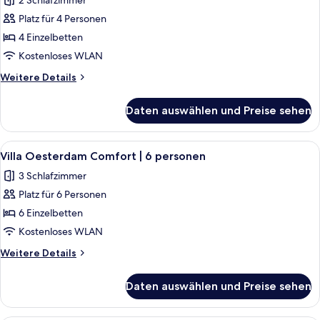
2 Schlafzimmer
für
Platz für 4 Personen
Villa
Oesterdam
4 Einzelbetten
|
Kostenloses WLAN
2+2
Weitere
Weitere Details
personen
Details
anzeigen
für
Daten auswählen und Preise sehen
Villa
Oesterdam
|
Alle
Ein Schlafzimmer mit zwei Betten, ei
7
2+2
Villa Oesterdam Comfort | 6 personen
Fotos
personen
3 Schlafzimmer
für
Platz für 6 Personen
Villa
Oesterdam
6 Einzelbetten
Comfort
Kostenloses WLAN
|
Weitere
Weitere Details
6
Details
personen
für
Daten auswählen und Preise sehen
Villa
anzeigen
Oesterdam
Comfort