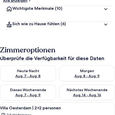
Alle anzeigen
Wichtigste Merkmale
(10)
Sich wie zu Hause fühlen
(6)
Zimmeroptionen
Überprüfe die Verfügbarkeit für diese Daten
Überprüfe die Verfügbarkeit für heute Nacht, Aug. 7 - Aug. 8.
Überprüfe die Verfügbarkeit f
Heute Nacht
Morgen
Aug. 7 - Aug. 8
Aug. 8 - Aug. 9
Überprüfe die Verfügbarkeit für dieses Wochenende, Aug. 7 - 
Überprüfe die Verfügbarkeit f
Dieses Wochenende
Nächstes Wochenende
Aug. 7 - Aug. 9
Aug. 14 - Aug. 16
Alle
Ein modernes Interieur mit einer zentr
9
Villa Oesterdam | 2+2 personen
Fotos