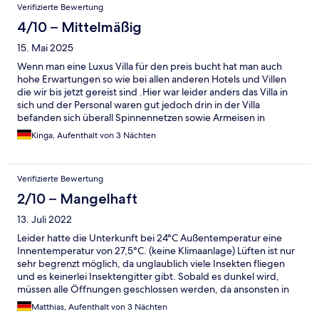
Verifizierte Bewertung
4/10 – Mittelmäßig
15. Mai 2025
Wenn man eine Luxus Villa für den preis bucht hat man auch
hohe Erwartungen so wie bei allen anderen Hotels und Villen
die wir bis jetzt gereist sind .Hier war leider anders das Villa in
sich und der Personal waren gut jedoch drin in der Villa
befanden sich überall Spinnennetzen sowie Armeisen in
Kompleten Küche und Schlafzimmer so das wir in oberen
Kinga, Aufenthalt von 3 Nächten
Zimmer schlafen müssten wo die Raum Temperatur 28 grad
betracht so ,dass man garnicht aushalten konnte vor allem mit
kleinem Kind so bald man lüften wollte kamen sofort in Wolke
Verifizierte Bewertung
mäßig Mücken/fliegen Die Kaution die man am Anfang zahlt
nach 2 Wochen und mehrere anrufe ist die immer noch nicht da.
2/10 – Mangelhaft
Wir würden dort nicht nochmal hin reisen und auch kein
13. Juli 2022
content/Werbung machen .
Leider hatte die Unterkunft bei 24°C Außentemperatur eine
Innentemperatur von 27,5°C. (keine Klimaanlage) Lüften ist nur
sehr begrenzt möglich, da unglaublich viele Insekten fliegen
und es keinerlei Insektengitter gibt. Sobald es dunkel wird,
müssen alle Öffnungen geschlossen werden, da ansonsten in
wenigen Minuten unendlich viele Mücken hereinfliegen. Die
Matthias, Aufenthalt von 3 Nächten
Sauberkeit der Wohnung war nicht befriedigend - Heizkörper