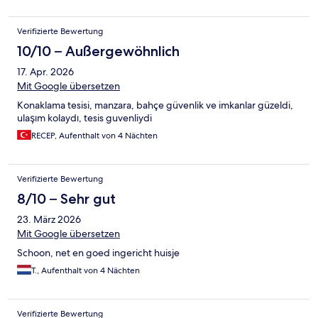
voller Spinnweben, überall Flecken von erschlagenen
Insekten... Für den Preis sehr enttäuschend. Leider muss eine
Verifizierte Bewertung
Kaution (bei uns 400 €) zwei Wochen vor Reiseantritt tatsächlich
bezahlt (Überweisung, Kreditkarte, Paypal) werden. Beim
10/10 – Außergewöhnlich
Checkout wurde mir eine Rückerstattung binnen zwei Wochen
17. Apr. 2026
zugesagt - gedauert hat es mit mehreren Nachfragen 3,5
Wochen. Das ist inakzeptabel.
Mit Google übersetzen
Konaklama tesisi, manzara, bahçe güvenlik ve imkanlar güzeldi,
ulaşım kolaydı, tesis guvenliydi
RECEP, Aufenthalt von 4 Nächten
Verifizierte Bewertung
8/10 – Sehr gut
23. März 2026
Mit Google übersetzen
Schoon, net en goed ingericht huisje
T., Aufenthalt von 4 Nächten
Verifizierte Bewertung