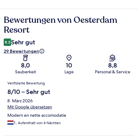
Bewertungen von Oesterdam
Bewertungen
Resort
Sehr gut
8,2
29 Bewertungen
8,0
10
8,8
Sauberkeit
Lage
Personal & Service
Bewertungen
Verifizierte Bewertung
8/10 – Sehr gut
8. März 2026
Mit Google übersetzen
Modern en nette accomodatie
T., Aufenthalt von 4 Nächten