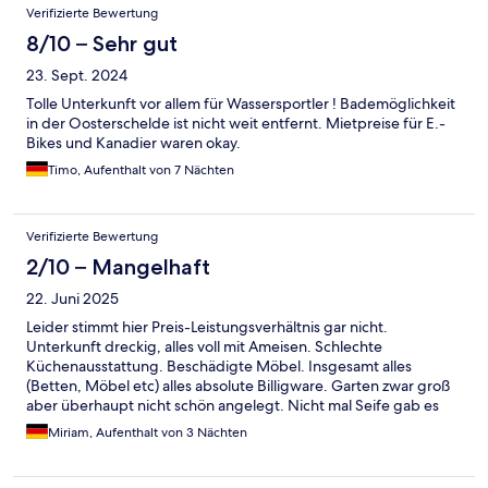
Verifizierte Bewertung
8/10 – Sehr gut
23. Sept. 2024
Tolle Unterkunft vor allem für Wassersportler ! Bademöglichkeit
in der Oosterschelde ist nicht weit entfernt. Mietpreise für E.-
Bikes und Kanadier waren okay.
Timo, Aufenthalt von 7 Nächten
Verifizierte Bewertung
2/10 – Mangelhaft
22. Juni 2025
Leider stimmt hier Preis-Leistungsverhältnis gar nicht.
Unterkunft dreckig, alles voll mit Ameisen. Schlechte
Küchenausstattung. Beschädigte Möbel. Insgesamt alles
(Betten, Möbel etc) alles absolute Billigware. Garten zwar groß
aber überhaupt nicht schön angelegt. Nicht mal Seife gab es
und man muss die Unterkunft am Ende besenrein und mit
Miriam, Aufenthalt von 3 Nächten
abgezogenen Betten verlassen. Bei über 500 EUR pro Nacht
passt das leider gar nicht.