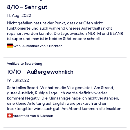
8/10 – Sehr gut
11. Aug. 2022
Nicht gefallen hat uns der Punkt, dass der Ofen nicht
funktionierte und auch während unseres Aufenthalts nicht
repariert werden konnte. Die Lage zwischen NLRTM und BEANR
ist super und man ist in beiden Städten sehr schnell.
Sven, Aufenthalt von 7 Nächten
Verifizierte Bewertung
10/10 – Außergewöhnlich
19. Juli 2022
Sehr tolles Resort. Wir hatten die Villa gemietet. Am Strand,
guter Ausblick, Ruhige Lage. Ich werde definitiv wieder
kommen! Negativ: Die Klimaanlage habe ich nicht verstanden,
eine kleine Anleitung auf English wäre praktisch und ein
Insektengitter wäre auch gut. Am Abend kommen alle Insekten
rein..... TV ist ein älteres Model. (Kein Smart-TV)
Aufenthalt von 5 Nächten