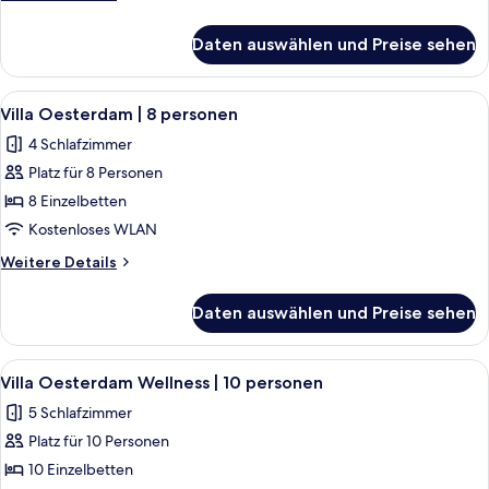
8
Details
personen
für
Daten auswählen und Preise sehen
Villa
anzeigen
Oesterdam
Comfort
Alle
Ein modernes Badezimmer mit Oberli
6
|
Villa Oesterdam | 8 personen
Fotos
8
4 Schlafzimmer
personen
für
Platz für 8 Personen
Villa
Oesterdam
8 Einzelbetten
|
Kostenloses WLAN
8
Weitere
Weitere Details
personen
Details
anzeigen
für
Daten auswählen und Preise sehen
Villa
Oesterdam
|
Alle
Villa Oesterdam Wellness | 10 persone
7
8
Villa Oesterdam Wellness | 10 personen
Fotos
personen
5 Schlafzimmer
für
Platz für 10 Personen
Villa
Oesterdam
10 Einzelbetten