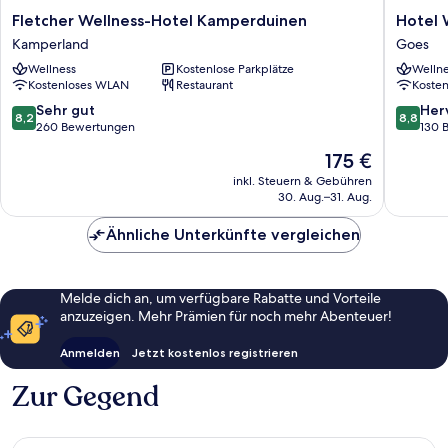
Fletcher
Hotel
Fletcher Wellness-Hotel Kamperduinen
Hotel 
Wellness-
Waterst
Kamperland
Goes
Hotel
Goes
Wellness
Kostenlose Parkplätze
Wellne
Kamperduinen
Kostenloses WLAN
Restaurant
Koste
Kamperland
8.2
8.8
Sehr gut
Her
8,2
8,8
von
von
260 Bewertungen
130 
10,
10,
Der
175 €
Sehr
Hervorr
Preis
gut,
130
inkl. Steuern & Gebühren
beträgt
30. Aug.–31. Aug.
260
Bewert
175 €
Bewertungen
Ähnliche Unterkünfte vergleichen
Melde dich an, um verfügbare Rabatte und Vorteile
anzuzeigen. Mehr Prämien für noch mehr Abenteuer!
Anmelden
Jetzt kostenlos registrieren
Zur Gegend