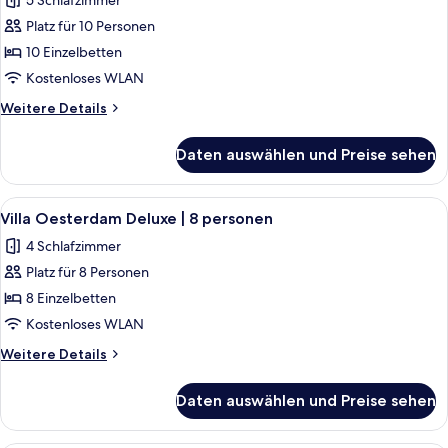
5 Schlafzimmer
personen
für
Platz für 10 Personen
Villa
Oesterdam
10 Einzelbetten
|
Kostenloses WLAN
10
Weitere
Weitere Details
personen
Details
anzeigen
für
Daten auswählen und Preise sehen
Villa
Oesterdam
|
Alle
Ein modernes, zweistöckiges Gebäude
7
10
Villa Oesterdam Deluxe | 8 personen
Fotos
personen
4 Schlafzimmer
für
Platz für 8 Personen
Villa
Oesterdam
8 Einzelbetten
Deluxe
Kostenloses WLAN
|
Weitere
Weitere Details
8
Details
personen
für
Daten auswählen und Preise sehen
Villa
anzeigen
Oesterdam
Deluxe