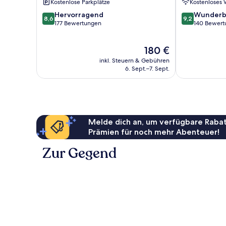
Kostenlose Parkplätze
Kostenloses
8.6
9.2
Hervorragend
Wunderb
8,6
9,2
von
von
177 Bewertungen
140 Bewert
10,
10,
Hervorragend,
Wunderbar,
Der
180 €
177
140
Preis
Bewertungen
Bewertungen
inkl. Steuern & Gebühren
beträgt
6. Sept.–7. Sept.
180 €
Melde dich an, um verfügbare Rabat
Prämien für noch mehr Abenteuer!
Zur Gegend