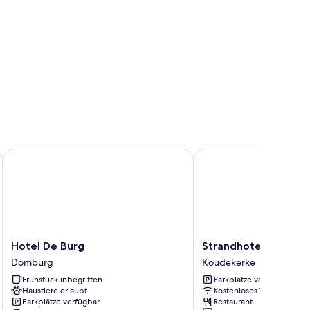
Hotel De Burg
Strandhotel Westduin
Hotel
Strandhotel
Hotel De Burg
Strandhotel Westdu
De
Westduin
Domburg
Koudekerke
Burg
Koudekerke
Frühstück inbegriffen
Parkplätze verfügbar
Domburg
Haustiere erlaubt
Kostenloses WLAN
Parkplätze verfügbar
Restaurant