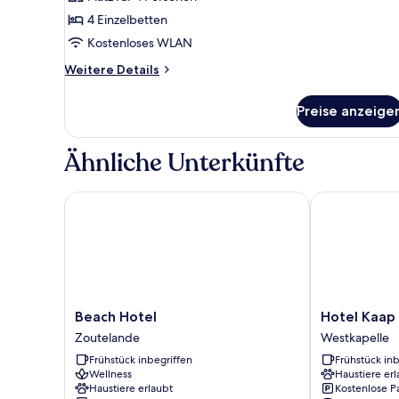
Vierbettzimmer
anzeigen
4 Einzelbetten
Kostenloses WLAN
Weitere
Weitere Details
Details
für
Preise anzeige
Vierbettzimmer
Ähnliche Unterkünfte
Beach Hotel
Hotel Kaap W
Beach
Hotel
Beach Hotel
Hotel Kaap
Hotel
Kaap
Zoutelande
Westkapelle
Zoutelande
West
Frühstück inbegriffen
Frühstück inb
Westkapelle
Wellness
Haustiere erl
Haustiere erlaubt
Kostenlose P