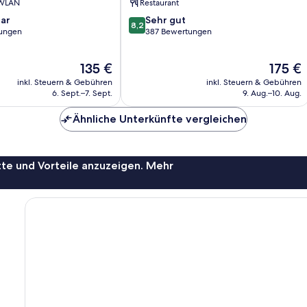
 WLAN
Restaurant
8.2
ar
Sehr gut
8,2
von
ungen
387 Bewertungen
10,
Sehr
Der
Der
135 €
175 €
gut,
Preis
Preis
387
inkl. Steuern & Gebühren
inkl. Steuern & Gebühren
beträgt
beträgt
Bewertungen
6. Sept.–7. Sept.
9. Aug.–10. Aug.
135 €
175 €
Ähnliche Unterkünfte vergleichen
te und Vorteile anzuzeigen. Mehr