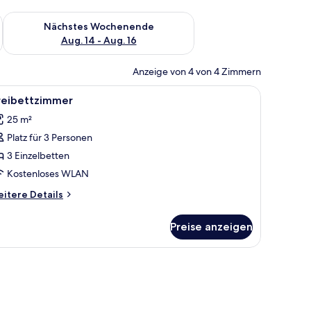
es Wochenende, Aug. 7 - Aug. 9.
Überprüfe die Verfügbarkeit für nächstes Wochenende, Aug. 1
Nächstes Wochenende
Aug. 14 - Aug. 16
Anzeige von 4 von 4 Zimmern
 einem an der Wand befestigten Fernseher und Holzboden.
le
Dreibettzimmer | Zimmersafe, Bügeleisen/Büg
4
reibettzimmer
otos
25 m²
ür
Platz für 3 Personen
reibettzimmer
nzeigen
3 Einzelbetten
Kostenloses WLAN
itere
itere Details
tails
r
Preise anzeigen
eibettzimmer