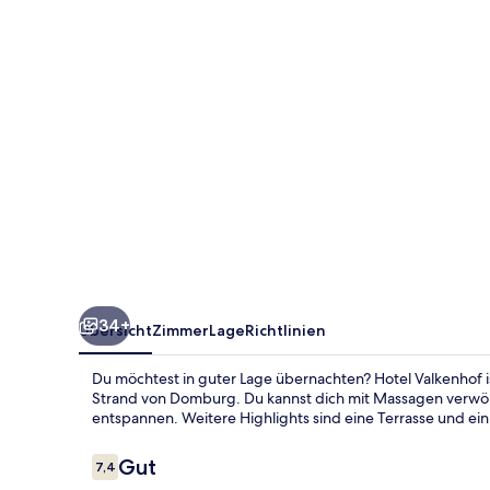
34+
Übersicht
Zimmer
Lage
Richtlinien
Du möchtest in guter Lage übernachten? Hotel Valkenhof i
Strand von Domburg. Du kannst dich mit Massagen verwöh
entspannen. Weitere Highlights sind eine Terrasse und ein
Bewertungen
Gut
7,4
7,4 von 10.