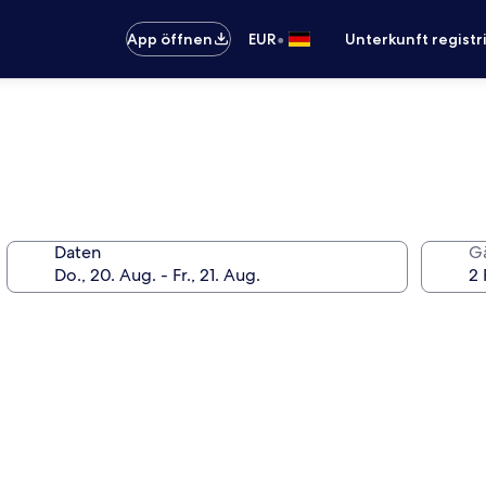
•
App öffnen
EUR
Unterkunft registr
Daten
G