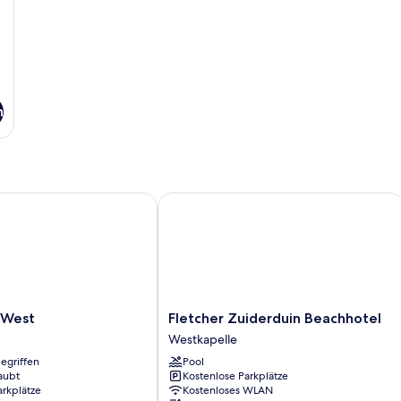
n
est
Fletcher Zuiderduin Beachhotel
Fletcher
 West
Fletcher Zuiderduin Beachhotel
Zuiderduin
Westkapelle
Beachhotel
egriffen
Pool
Westkapelle
aubt
Kostenlose Parkplätze
arkplätze
Kostenloses WLAN