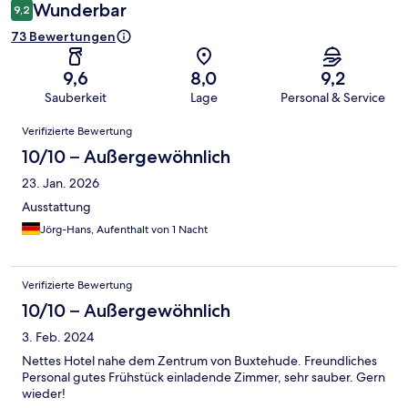
Wunderbar
9,2
73 Bewertungen
9,6
8,0
9,2
Sauberkeit
Lage
Personal & Service
Bewertungen
Verifizierte Bewertung
10/10 – Außergewöhnlich
23. Jan. 2026
Ausstattung
Jörg-Hans, Aufenthalt von 1 Nacht
Verifizierte Bewertung
10/10 – Außergewöhnlich
3. Feb. 2024
Nettes Hotel nahe dem Zentrum von Buxtehude. Freundliches
Personal gutes Frühstück einladende Zimmer, sehr sauber. Gern
wieder!