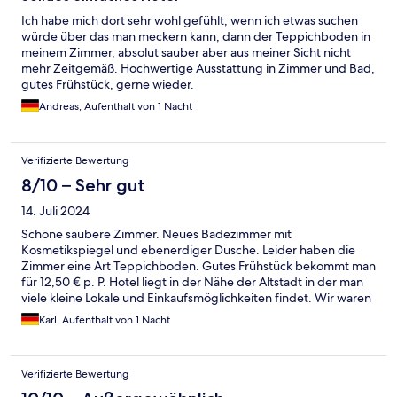
Ich habe mich dort sehr wohl gefühlt, wenn ich etwas suchen
würde über das man meckern kann, dann der Teppichboden in
meinem Zimmer, absolut sauber aber aus meiner Sicht nicht
mehr Zeitgemäß. Hochwertige Ausstattung in Zimmer und Bad,
gutes Frühstück, gerne wieder.
Andreas, Aufenthalt von 1 Nacht
Verifizierte Bewertung
8/10 – Sehr gut
14. Juli 2024
Schöne saubere Zimmer. Neues Badezimmer mit
Kosmetikspiegel und ebenerdiger Dusche. Leider haben die
Zimmer eine Art Teppichboden. Gutes Frühstück bekommt man
für 12,50 € p. P. Hotel liegt in der Nähe der Altstadt in der man
viele kleine Lokale und Einkaufsmöglichkeiten findet. Wir waren
auf der Durchreise und würden das Hotel jederzeit wieder
Karl, Aufenthalt von 1 Nacht
buchen.
Verifizierte Bewertung