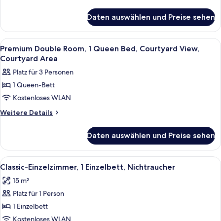
Details
Queen
für
Bed,
Daten auswählen und Preise sehen
Premium
City
Double
View
Room,
Alle
Ein Hotelzimmer mit zwei Betten, ein
6
1
(Straßenseite)
Premium Double Room, 1 Queen Bed, Courtyard View,
Fotos
Queen
Courtyard Area
anzeigen
Bed,
für
Platz für 3 Personen
City
Premium
View
1 Queen-Bett
Double
(Straßenseite)
Kostenloses WLAN
Room,
1
Weitere
Weitere Details
Details
Queen
für
Bed,
Daten auswählen und Preise sehen
Premium
Courtyard
Double
View,
Room,
Alle
Classic-Einzelzimmer, 1 Einzelbett, Ni
5
1
Courtyard
Classic-Einzelzimmer, 1 Einzelbett, Nichtraucher
Fotos
Queen
Area
15 m²
Bed,
für
anzeigen
Courtyard
Platz für 1 Person
Classic-
View,
Einzelzimmer,
1 Einzelbett
Courtyard
1 Einzelbett,
Area
Kostenloses WLAN