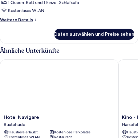
1 Queen-Bett und 1 Einzel-Schlafsofa
1 Queen-
Bett
Kostenloses WLAN
und
Weitere
Weitere Details
Schlafsofa,
Details
für
Nichtraucher
Daten auswählen und Preise sehen
Comfort-
anzeigen
Dreibettzimmer,
1 Queen-
Ähnliche Unterkünfte
Bett
und
Hotel Navigare
Kino - H
Schlafsofa,
Nichtraucher
Hotel
Kino
Hotel Navigare
Kino -
Navigare
-
Buxtehude
Harsefe
Buxtehude
Hotel
Haustiere erlaubt
Kostenlose Parkplätze
Hausti
Meyer
Kostenloses WLAN
Restaurant
Koste