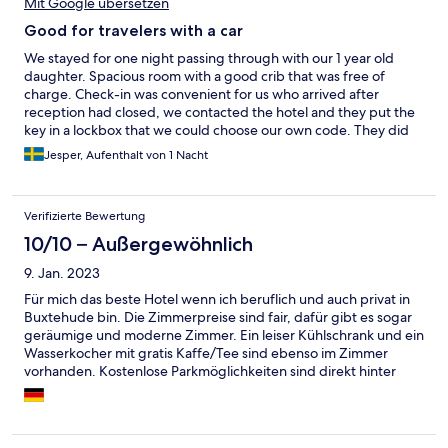
Mit Google übersetzen
Good for travelers with a car
We stayed for one night passing through with our 1 year old
daughter. Spacious room with a good crib that was free of
charge. Check-in was convenient for us who arrived after
reception had closed, we contacted the hotel and they put the
key in a lockbox that we could choose our own code. They did
have incorrect instructions on the hotels.com description of the
Jesper, Aufenthalt von 1 Nacht
hotel. We read that guests are required to present a Covid test
which made us nervous, which was of course not up to date. We
also asked for breakfast which was presented as one price on
Verifizierte Bewertung
hotels.com but was also out of date. It was just a moderate drive
outside Hamburg so for someone traveling to Hamburg with car
10/10 – Außergewöhnlich
it was a good choice, also free parking at hotel parking lot or on
9. Jan. 2023
the streets in front of hotel. So overall a good place to stay if
you’re looking for something on the cheaper side and can be ok
Für mich das beste Hotel wenn ich beruflich und auch privat in
with not staying in the city center and you have a car.
Buxtehude bin. Die Zimmerpreise sind fair, dafür gibt es sogar
geräumige und moderne Zimmer. Ein leiser Kühlschrank und ein
Wasserkocher mit gratis Kaffe/Tee sind ebenso im Zimmer
vorhanden. Kostenlose Parkmöglichkeiten sind direkt hinter
dem Hotel.oder auch gratis davor an der Straße. Das Personal ist
super freundlich und hilfsbereit. Das Frühstück ist sehr frisch
und reichhaltig. Sollte man auf jeden Fall vor Ort dazu buchen.
Man ist zu Fuss in ca. 7 - 10 Minuten in der Fußgängerzone und