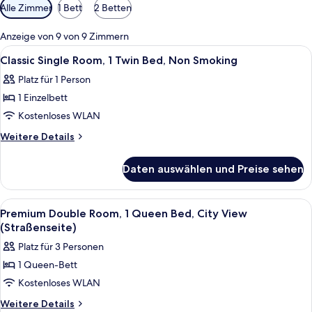
Verfügbare
Alle Zimmer
1 Bett
2 Betten
Filter
für
Anzeige von 9 von 9 Zimmern
Zimmer
Alle
Ein Badezimmer mit Duschkabine aus 
2
Classic Single Room, 1 Twin Bed, Non Smoking
Fotos
Platz für 1 Person
für
1 Einzelbett
Classic
Single
Kostenloses WLAN
Room,
Weitere
Weitere Details
1
Details
für
Twin
Daten auswählen und Preise sehen
Classic
Bed,
Single
Non
Room,
Alle
Ein Hotelzimmer mit zwei Betten, eine
2
Smoking
1
Premium Double Room, 1 Queen Bed, City View
Fotos
Twin
anzeigen
(Straßenseite)
Bed,
für
Platz für 3 Personen
Non
Premium
Smoking
1 Queen-Bett
Double
Kostenloses WLAN
Room,
1
Weitere
Weitere Details