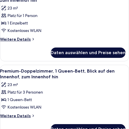
zum Innenhof hin
für
23 m²
Premium-
Platz für 1 Person
Einzelzimmer,
1 Einzelbett
1 Einzelbett,
Blick
Kostenloses WLAN
auf
Weitere
Weitere Details
den
Details
für
Innenhof,
Daten auswählen und Preise sehen
Premium-
zum
Einzelzimmer,
Innenhof
1 Einzelbett,
Alle
32-Zoll-Smart-TV mit Satellitenempfa
12
hin
Blick
Premium-Doppelzimmer, 1 Queen-Bett, Blick auf den
Fotos
auf
anzeigen
Innenhof, zum Innenhof hin
den
für
23 m²
Innenhof,
Premium-
zum
Platz für 3 Personen
Doppelzimmer,
Innenhof
1 Queen-Bett
1
hin
Queen-
Kostenloses WLAN
Bett,
Weitere
Weitere Details
Blick
Details
für
auf