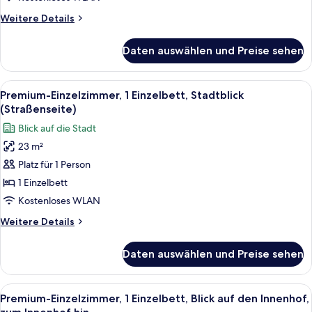
Nichtraucher
Weitere
Weitere Details
anzeigen
Details
für
Daten auswählen und Preise sehen
Classic-
Einzelzimmer,
1 Einzelbett,
Alle
Ein Hotelzimmer mit einem großen Bett
11
Nichtraucher
Premium-Einzelzimmer, 1 Einzelbett, Stadtblick
Fotos
(Straßenseite)
für
Blick auf die Stadt
Premium-
23 m²
Einzelzimmer,
Platz für 1 Person
1 Einzelbett,
Stadtblick
1 Einzelbett
(Straßenseite)
Kostenloses WLAN
anzeigen
Weitere
Weitere Details
Details
für
Daten auswählen und Preise sehen
Premium-
Einzelzimmer,
1 Einzelbett,
Alle
Ein Hotelzimmer mit einem großen Bett
10
Stadtblick
Premium-Einzelzimmer, 1 Einzelbett, Blick auf den Innenhof,
Fotos
(Straßenseite)