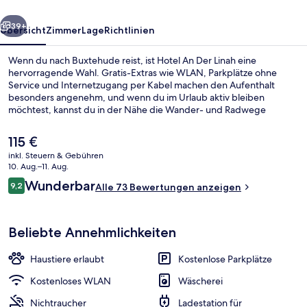
rück
Weiter
39+
Übersicht
Zimmer
Lage
Richtlinien
Wenn du nach Buxtehude reist, ist Hotel An Der Linah eine
hervorragende Wahl. Gratis-Extras wie WLAN, Parkplätze ohne
Service und Internetzugang per Kabel machen den Aufenthalt
besonders angenehm, und wenn du im Urlaub aktiv bleiben
möchtest, kannst du in der Nähe die Wander- und Radwege
nutzen. Eine Snackbar, eine Terrasse und eine Ladestation für E-
Bikes gehören ebenfalls zum Angebot.
Der
115 €
aktuelle
inkl. Steuern & Gebühren
Preis
10. Aug.–11. Aug.
Restaurant
beträgt
Bewertungen
Wunderbar
9,2
Alle 73 Bewertungen anzeigen
115 €.
9,2 von 10.
Beliebte Annehmlichkeiten
Haustiere erlaubt
Kostenlose Parkplätze
Kostenloses WLAN
Wäscherei
Nichtraucher
Ladestation für