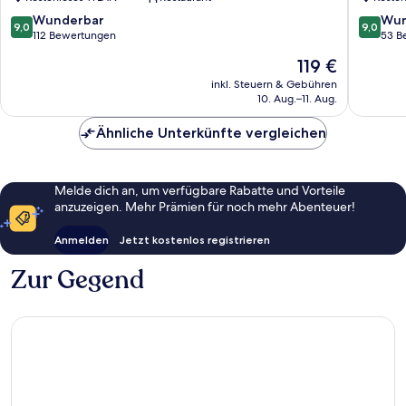
Harsefe
9.0
9.0
Wunderbar
Wun
9,0
9,0
von
von
112 Bewertungen
53 B
10,
10,
Der
119 €
Wunderbar,
Wunder
Preis
112
53
inkl. Steuern & Gebühren
beträgt
10. Aug.–11. Aug.
Bewertungen
Bewert
119 €
Ähnliche Unterkünfte vergleichen
Melde dich an, um verfügbare Rabatte und Vorteile
anzuzeigen. Mehr Prämien für noch mehr Abenteuer!
Anmelden
Jetzt kostenlos registrieren
Zur Gegend