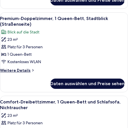
Daten auswählen und Preise sehen
Premium-
den
Doppelzimmer,
Innenhof,
1
Alle
Ein Hotelzimmer mit zwei Betten, eine
12
zum
Queen-
Premium-Doppelzimmer, 1 Queen-Bett, Stadtblick
Fotos
Bett,
Innenhof
(Straßenseite)
Blick
für
hin
Blick auf die Stadt
auf
Premium-
anzeigen
den
23 m²
Doppelzimmer,
Innenhof,
Platz für 3 Personen
1
zum
Innenhof
Queen-
1 Queen-Bett
hin
Bett,
Kostenloses WLAN
Stadtblick
Weitere
Weitere Details
(Straßenseite)
Details
anzeigen
für
Daten auswählen und Preise sehen
Premium-
Doppelzimmer,
1
Alle
Ein Hotelzimmer mit zwei Betten, eine
9
Queen-
Comfort-Dreibettzimmer, 1 Queen-Bett und Schlafsofa,
Fotos
Bett,
Nichtraucher
Stadtblick
für
23 m²
(Straßenseite)
Comfort-
Platz für 3 Personen
Dreibettzimmer,