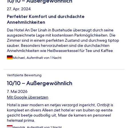
10/10 – Außergewöhnlich
27. Apr. 2024
Perfekter Komfort und durchdachte
Annehmlichkeiten
Das Hotel An Der Linah in Buxtehude überzeugt durch seine
ausgezeichnete Lage mit kostenlosen Parkmöglichkeiten. Die
Zimmer sind in einem perfekten Zustand und durchweg tiptop
sauber. Besonders hervorzuheben sind die durchdachten
Annehmlichkeiten wie Heißwasserkessel für Tee und Kaffee
sowie die innovativen Induktionsladegeräte für Mobiltelefone,
Michael, Aufenthalt von 1 Nacht
die direkt in den Steckdosen integriert sind. Das Hotel hat
wirklich an alles gedacht, um den Aufenthalt so angenehm wie
möglich zu gestalten. Auch das Frühstück lässt keine Wünsche
Verifizierte Bewertung
offen und ist ausgesprochen lecker. Ein rundum gelungener
Aufenthalt!
10/10 – Außergewöhnlich
7. Mai 2026
Mit Google übersetzen
Hotel is zeer modern en netjes verzorgd ingericht, Ontbijt is
kompleet en divers Alleen ziet hotel er van buiten op eerste
gezicht beetje oudbollig uit, Maar de kamers en personeel
helemaal prima.
Hendrik, Aufenthalt von 1 Nacht