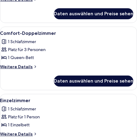
Details
anzeigen
für
Daten auswählen und Preise sehen
Standard-
Doppelzimmer
Alle
Ein Hotelzimmer mit einem großen Bet
13
Comfort-Doppelzimmer
Fotos
1 Schlafzimmer
für
Platz für 3 Personen
Comfort-
Doppelzimmer
1 Queen-Bett
anzeigen
Weitere
Weitere Details
Details
für
Daten auswählen und Preise sehen
Comfort-
Doppelzimmer
Alle
Ein Hotelzimmer mit einem Bett, eine
6
Einzelzimmer
Fotos
1 Schlafzimmer
für
Platz für 1 Person
Einzelzimmer
anzeigen
1 Einzelbett
Weitere
Weitere Details