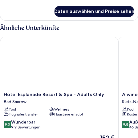
Details
für
Daten auswählen und Preise sehen
Einzelzimmer
Ähnliche Unterkünfte
Hotel Esplanade Resort & Spa - Adults Only
Alwine -
Hotel
Alwine
Hotel Esplanade Resort & Spa - Adults Only
Alwine
Esplanade
-
Bad Saarow
Rietz-N
Resort
Landhau
Pool
Wellness
Pool
&
an
Flughafentransfer
Haustiere erlaubt
Kosten
Spa
den
-
Spreewi
9.0
9.8
Wunderbar
Auß
9,0
9,8
Adults
Rietz-
von
von
919 Bewertungen
46 B
Only
Neuend
10,
10,
Der
152 €
Bad