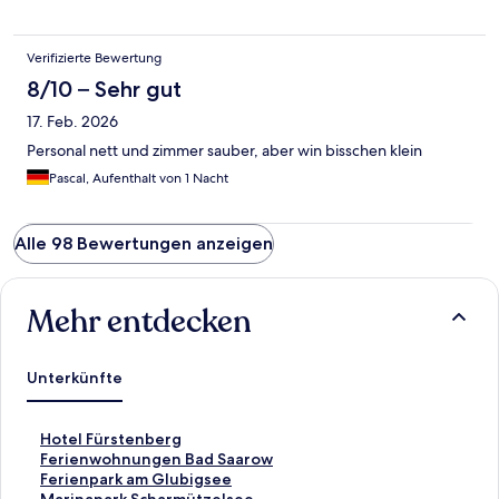
Verifizierte Bewertung
8/10 – Sehr gut
17. Feb. 2026
Personal nett und zimmer sauber, aber win bisschen klein
Pascal, Aufenthalt von 1 Nacht
Alle 98 Bewertungen anzeigen
Mehr entdecken
Unterkünfte
L
Hotel Fürstenberg
i
L
Ferienwohnungen Bad Saarow
n
i
L
Ferienpark am Glubigsee
k
n
i
L