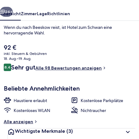
rück
Weiter
24+
Übersicht
Zimmer
Lage
Richtlinien
Wenn du nach Beeskow reist, ist Hotel zum Schwan eine
hervorragende Wahl.
Der
92 €
aktuelle
inkl. Steuern & Gebühren
Preis
18. Aug.–19. Aug.
beträgt
Bewertungen
Sehr gut
8,4
Alle 98 Bewertungen anzeigen
92 €.
8,4 von 10.
Speisen
Beliebte Annehmlichkeiten
Haustiere erlaubt
Kostenlose Parkplätze
Kostenloses WLAN
Nichtraucher
Alle anzeigen
Wichtigste Merkmale
(3)