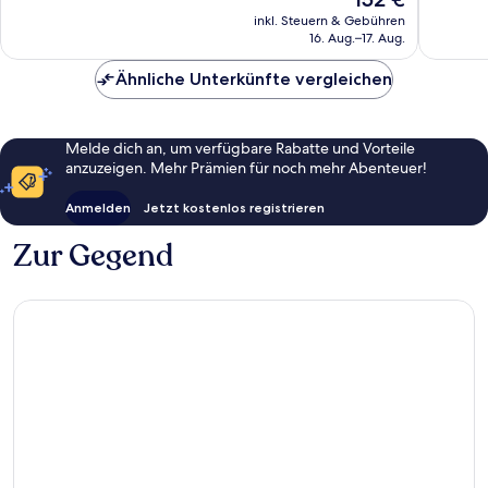
Wunderbar,
Außerge
Preis
Saarow
919
46
inkl. Steuern & Gebühren
beträgt
16. Aug.–17. Aug.
Bewertungen
Bewert
152 €
Ähnliche Unterkünfte vergleichen
Melde dich an, um verfügbare Rabatte und Vorteile
anzuzeigen. Mehr Prämien für noch mehr Abenteuer!
Anmelden
Jetzt kostenlos registrieren
Zur Gegend