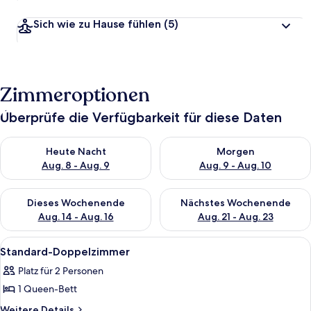
Sich wie zu Hause fühlen
(5)
Zimmeroptionen
Überprüfe die Verfügbarkeit für diese Daten
Überprüfe die Verfügbarkeit für heute Nacht, Aug. 8 - Aug. 9.
Überprüfe die Verfügbarkeit f
Heute Nacht
Morgen
Aug. 8 - Aug. 9
Aug. 9 - Aug. 10
Überprüfe die Verfügbarkeit für dieses Wochenende, Aug. 14 -
Überprüfe die Verfügbarkeit f
Dieses Wochenende
Nächstes Wochenende
Aug. 14 - Aug. 16
Aug. 21 - Aug. 23
Alle
Ein Hotelzimmer mit einem großen Bet
12
Standard-Doppelzimmer
Fotos
Platz für 2 Personen
für
1 Queen-Bett
Standard-
Doppelzimmer
Weitere
Weitere Details