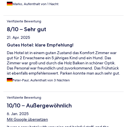
Marko, Aufenthalt von 1 Nacht
Verifizierte Bewertung
8/10 – Sehr gut
21. Apr. 2025
Gutes Hotel: klare Empfehlung!
Das Hotel ist in einem guten Zustand das Komfort Zimmer war
gut für 2 Erwachsene ein 5 jähriges Kind und ein Hund. Das
Zimmer war groß und durch die Holz Balken in schöner Optik.
Das Personal war freundlich und zuvorkommend. Das Frühstück
ist ebenfalls empfehlenswert. Parken konnte man auch sehr gut.
Für mich war das Bett etwas zu weich, aber das ist immer
Peter-Paul, Aufenthalt von 3 Nächten
schwierig.
Verifizierte Bewertung
10/10 – Außergewöhnlich
6. Jan. 2025
Mit Google übersetzen