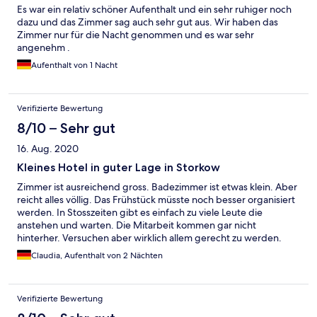
super war war das Motorboot fahren. Kostet nicht viel und kann
Es war ein relativ schöner Aufenthalt und ein sehr ruhiger noch
ich jedem empfehlen der dort in dem Hotel Urlaub macht.
dazu und das Zimmer sag auch sehr gut aus. Wir haben das
Zimmer nur für die Nacht genommen und es war sehr
angenehm .
Aufenthalt von 1 Nacht
Verifizierte Bewertung
8/10 – Sehr gut
16. Aug. 2020
Kleines Hotel in guter Lage in Storkow
Zimmer ist ausreichend gross. Badezimmer ist etwas klein. Aber
reicht alles völlig. Das Frühstück müsste noch besser organisiert
werden. In Stosszeiten gibt es einfach zu viele Leute die
anstehen und warten. Die Mitarbeit kommen gar nicht
hinterher. Versuchen aber wirklich allem gerecht zu werden.
Vielleicht löst man den Kaffeeausschank mit Thermoskanne auf
Claudia, Aufenthalt von 2 Nächten
den Tischen, sodass man sich nur für einen Kaffee nicht nochmal
anstellen muss. Schade auch, dass die Terrasse selbst im
Sommer ab 22 Uhr geschlossen ist und man sich einfach als
Verifizierte Bewertung
Hotelgast nicht mal raus setzten kann. Das hätte ich mir
gewünscht. Ansonsten machen dort alle ihren Job. Danke an