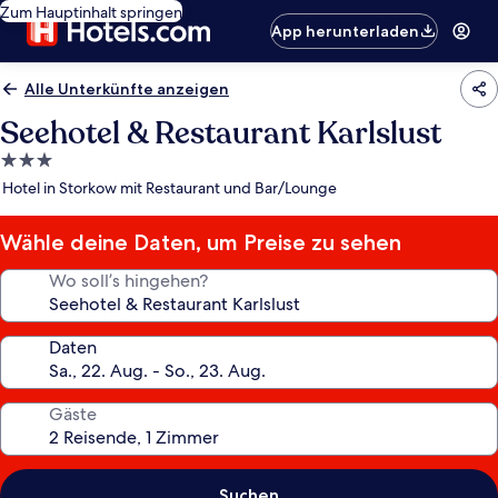
Zum Hauptinhalt springen
App herunterladen
Alle Unterkünfte anzeigen
Seehotel & Restaurant Karlslust
3.0-
Sterne-
Hotel in Storkow mit Restaurant und Bar/Lounge
Unterkunft
Wähle deine Daten, um Preise zu sehen
Wo soll’s hingehen?
Daten
Gäste
Suchen