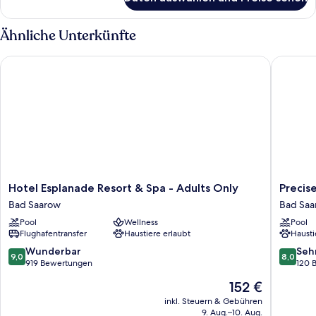
Dreibettzimmer
Ähnliche Unterkünfte
Hotel Esplanade Resort & Spa - Adults Only
Precise 
Hotel
Precise
Hotel Esplanade Resort & Spa - Adults Only
Precis
Esplanade
Resort
Bad Saarow
Bad Saa
Resort
Bad
Pool
Wellness
Pool
&
Saarow
Flughafentransfer
Haustiere erlaubt
Hausti
Spa
am
-
Scharmü
9.0
8.0
Wunderbar
Seh
9,0
8,0
Adults
Bad
von
von
919 Bewertungen
120 
Only
Saarow
10,
10,
Der
152 €
Bad
Wunderbar,
Sehr
Preis
Saarow
919
gut,
inkl. Steuern & Gebühren
beträgt
9. Aug.–10. Aug.
Bewertungen
120