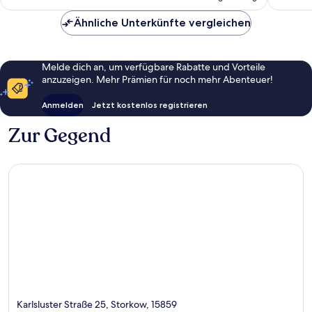
152 €
Bewert
Ähnliche Unterkünfte vergleichen
Melde dich an, um verfügbare Rabatte und Vorteile
anzuzeigen. Mehr Prämien für noch mehr Abenteuer!
Anmelden
Jetzt kostenlos registrieren
Zur Gegend
Karlsluster Straße 25, Storkow, 15859