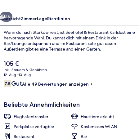
rück
Weiter
28+
Übersicht
Zimmer
Lage
Richtlinien
Wenn du nach Storkow reist, ist Seehotel & Restaurant Karlslust eine
hervorragende Wahl. Du kannst dich mit einem Drink in der
Bar/Lounge entspannen und im Restaurant sehr gut essen.
Außerdem gibt es eine Terrasse and einen Garten.
Der
105 €
aktuelle
inkl. Steuern & Gebühren
Preis
12. Aug.–13. Aug.
beträgt
Bewertungen
Gut
7,8
Unterkunftsgelände
Alle 49 Bewertungen anzeigen
105 €.
7,8 von 10.
Beliebte Annehmlichkeiten
Flughafentransfer
Haustiere erlaubt
Parkplätze verfügbar
Kostenloses WLAN
Restaurant
Bar