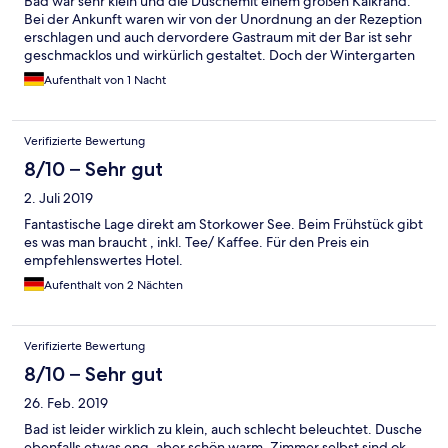
Bad war sehr klein und die Duschemit einem großen Kalkrand.
Bei der Ankunft waren wir von der Unordnung an der Rezeption
erschlagen und auch dervordere Gastraum mit der Bar ist sehr
geschmacklos und wirkürlich gestaltet. Doch der Wintergarten
mit Kamin sehr schön und die große Terasse wunderbar. Vor
Aufenthalt von 1 Nacht
allem der Feuertopf.Das war sehr Gemütlich. Am nächsten Tag
haben wir ein Boot ausgeliehen und wurden sehr nett betreut.
Zum Abendessen gab es jedes Gericht auch als kleine
Verifizierte Bewertung
Portion.Das war sehr gut und es hat lecker geschmeckt. Der
Kaffee am Morgen schmeckte gar nicht.
8/10 – Sehr gut
2. Juli 2019
Fantastische Lage direkt am Storkower See. Beim Frühstück gibt
es was man braucht , inkl. Tee/ Kaffee. Für den Preis ein
empfehlenswertes Hotel.
Aufenthalt von 2 Nächten
Verifizierte Bewertung
8/10 – Sehr gut
26. Feb. 2019
Bad ist leider wirklich zu klein, auch schlecht beleuchtet. Dusche
ebenfalls etwas eng, aber schön warm. Zimmer selbst sind ok.