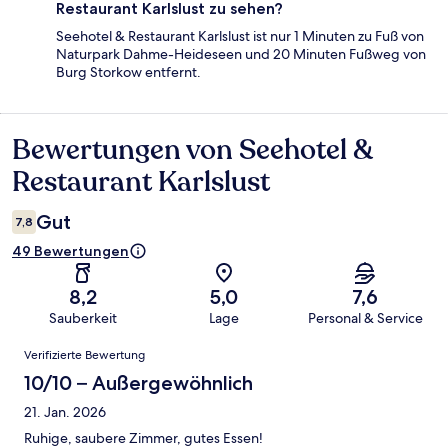
Restaurant Karlslust zu sehen?
Seehotel & Restaurant Karlslust ist nur 1 Minuten zu Fuß von
Naturpark Dahme-Heideseen und 20 Minuten Fußweg von
Burg Storkow entfernt.
Bewertungen von Seehotel &
Bewertungen
Restaurant Karlslust
Gut
7,8
49 Bewertungen
8,2
5,0
7,6
Sauberkeit
Lage
Personal & Service
Bewertungen
Verifizierte Bewertung
10/10 – Außergewöhnlich
21. Jan. 2026
Ruhige, saubere Zimmer, gutes Essen!