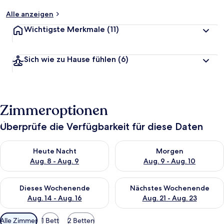
Alle anzeigen
Wichtigste Merkmale
(11)
Sich wie zu Hause fühlen
(6)
Zimmeroptionen
Überprüfe die Verfügbarkeit für diese Daten
Überprüfe die Verfügbarkeit für heute Nacht, Aug. 8 - Aug. 9.
Überprüfe die Verfügbarkeit f
Heute Nacht
Morgen
Aug. 8 - Aug. 9
Aug. 9 - Aug. 10
Überprüfe die Verfügbarkeit für dieses Wochenende, Aug. 14 -
Überprüfe die Verfügbarkeit f
Dieses Wochenende
Nächstes Wochenende
Aug. 14 - Aug. 16
Aug. 21 - Aug. 23
Verfügbare
Alle Zimmer
1 Bett
2 Betten