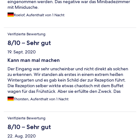
eingenommen werden. Das negative war das Minibadezimmer
mit Minidusche.
Roelof, Aufenthalt von 1 Nacht
Verifizierte Bewertung
8/10 – Sehr gut
19. Sept. 2020
Kann man mal machen
Der Eingang war sehr unscheinbar und nicht direkt als solchen
zu erkennen. Wir standen als erstes in einem extrem heißen
Wintergarten und es gab kein Schild der zur Rezeption führt.
Die Rezeption selber wirkte etwas chaotisch mit dem Buffet
wagen für das Frühstück. Aber sie erfüllte den Zweck. Das
Personal war von der Freundlichkeit her ganz ok. Das Zimmer
Thorsten, Aufenthalt von 1 Nacht
war sauber und zweckmäßig. Wir hatten auch einen Hund
dabei. Im Internet stand kostenlos und man darf Hund und
Katze mitbringen, der Chef sagte nur den Hund für 10€, die an
Verifizierte Bewertung
der Rezeption sagte klar darf man auch seine Katze mitbringen
und auf dem Zettel im Zimmer stand das Haustiere komplett
8/10 – Sehr gut
verboten sind. Ein wenig mehr Absprache wäre wünschenswert
22. Aug. 2020
denn es ist total verwirrend wenn jeder was anderes sagt. Was