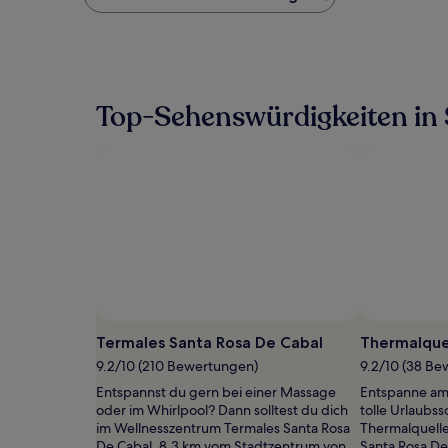
Preis
pro
Nacht,
der
in
den
Top-Sehenswürdigkeiten in 
letzten
24 Stunden
für
einen
Aufenthalt
mit
1 Übernachtung
von
2 Erwachsenen
gefunden
wurde.
Preise
und
Termales Santa Rosa De Cabal
Thermalque
Verfügbarkeiten
9.2/10 (210 Bewertungen)
9.2/10 (38 B
können
sich
Entspannst du gern bei einer Massage
Entspanne am
ändern.
oder im Whirlpool? Dann solltest du dich
tolle Urlaubs
Es
im Wellnesszentrum Termales Santa Rosa
Thermalquell
können
De Cabal, 8,3 km vom Stadtzentrum von
Santa Rosa De