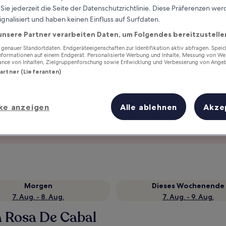
ie jederzeit die Seite der Datenschutzrichtlinie. Diese Präferenzen we
ignalisiert und haben keinen Einfluss auf Surfdaten.
unsere Partner verarbeiten Daten, um Folgendes bereitzustelle
enauer Standortdaten. Endgeräteeigenschaften zur Identifikation aktiv abfragen. Spei
Informationen auf einem Endgerät. Personalisierte Werbung und Inhalte, Messung von We
ance von Inhalten, Zielgruppenforschung sowie Entwicklung und Verbesserung von Ange
Partner (Lieferanten)
ke anzeigen
Alle ablehnen
Akze
Verdiene Prämien für jede
wahrgenommene Übernachtung
Morgen
Dieses Wochenende
7. Aug. - 8. Aug.
7. Aug. - 9. Aug.
a Rosa De Cabal