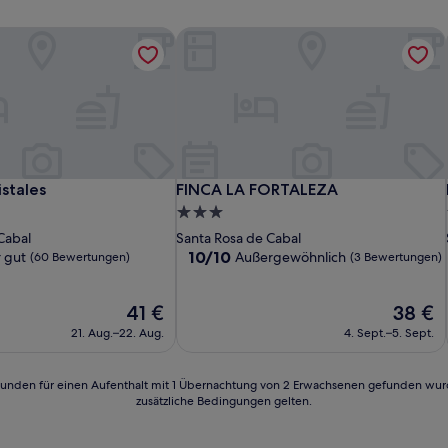
stales
FINCA LA FORTALEZA
stales
FINCA LA FORTALEZA
istales
FINCA LA FORTALEZA
3.0-
Sterne-
Cabal
Santa Rosa de Cabal
Unterkunft
10.0
10/10
 gut
Außergewöhnlich
(60 Bewertungen)
(3 Bewertungen)
von
10,
Der
Außergewöhnlich,
Der
41 €
38 €
Preis
(3
Preis
21. Aug.–22. Aug.
4. Sept.–5. Sept.
beträgt
Bewertungen)
beträgt
n)
41 €
38 €
24 Stunden für einen Aufenthalt mit 1 Übernachtung von 2 Erwachsenen gefunden wu
zusätzliche Bedingungen gelten.