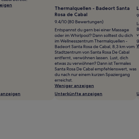
eigen
Thermalquellen - Badeort Santa
L
Rosa de Cabal
9
9.4/10 (80 Bewertungen)
L
B
Entspannst du gern bei einer Massage
v
oder im Whirlpool? Dann solltest du dich
g
im Wellnesszentrum Thermalquellen -
W
Badeort Santa Rosa de Cabal, 8,3 km vom
Stadtzentrum von Santa Rosa De Cabal
entfernt, verwöhnen lassen. Lust, dich
etwas zu verwöhnen? Dann ist Termales
Santa Rosa De Cabal empfehlenswert, was
du nach nur einem kurzen Spaziergang
erreichst.
Weniger anzeigen
 anzeigen
Unterkünfte anzeigen
U