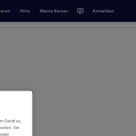
ieren
Hilfe
Meine Reisen
Anmelden
em Gerät zu,
eiten. Sie
 oder