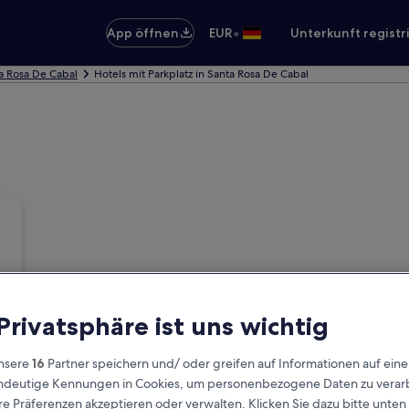
•
App öffnen
EUR
Unterkunft registr
ta Rosa De Cabal
Hotels mit Parkplatz in Santa Rosa De Cabal
 Privatsphäre ist uns wichtig
nsere
16
Partner speichern und/ oder greifen auf Informationen auf ein
eindeutige Kennungen in Cookies, um personenbezogene Daten zu verarb
e Präferenzen akzeptieren oder verwalten. Klicken Sie dazu bitte unten