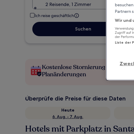
2 Reisende, 1 Zimmer
besuchen S
Partnern s
Ich reise geschäftlich
Wir und 
Suchen
Verwendung g
Zugriff auf 
der Perform
Liste der 
Zwec
Kostenlose Stornierung bei
Planänderungen
Überprüfe die Preise für diese Daten
Heute
6. Aug. - 7. Aug.
Hotels mit Parkplatz in Sant