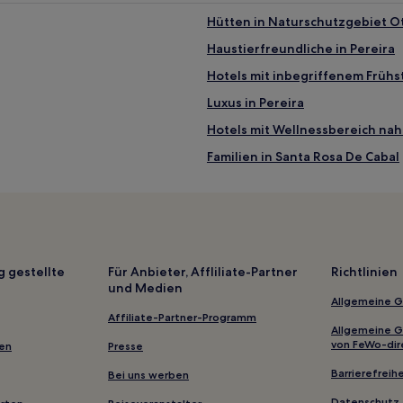
Hütten in Naturschutzgebiet 
Haustierfreundliche in Pereira
Hotels mit inbegriffenem Frühst
Luxus in Pereira
Hotels mit Wellnessbereich na
Familien in Santa Rosa De Cabal
Haustierfreundliche in Combia
Hotels nahe Cesar Gaviria Trujil
La Selva Hotels
Risaralda: Hotels
g gestellte
Für Anbieter, Affliliate-Partner
Richtlinien
und Medien
Hotels nahe Matecaña Intl.
Allgemeine 
Hotels nahe Parque Consotá
Affiliate-Partner-Programm
Allgemeine 
Pereira Hotels
von FeWo-dir
gen
Presse
Hotels nahe Olaya Herrera Park
Barrierefreihe
Bei uns werben
3-Sterne-Hotels in Pereira
Datenschutz