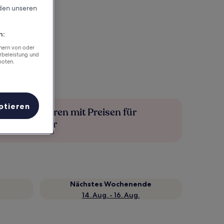
rden unseren
n:
chern von oder
rbeleistung und
boten.
ptieren
Mehr sparen mit Preisen für
Mitglieder
Nächstes Wochenende
14. Aug. - 16. Aug.