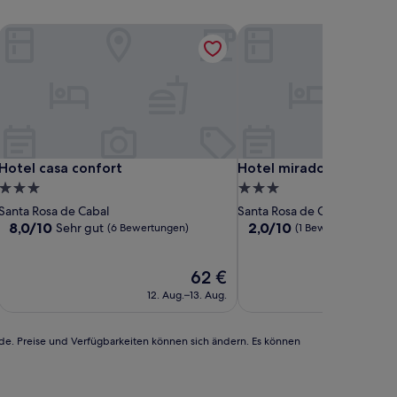
Hotel casa confort
Hotel mirador San jose
Hotel casa confort
Hotel mirador San jose
Hotel casa confort
Hotel mirador San jose
3.0-
3.0-
Sterne-
Sterne-
Santa Rosa de Cabal
Santa Rosa de Cabal
Unterkunft
Unterkunft
8.0
2.0
8,0/10
2,0/10
Sehr gut
(6 Bewertungen)
(1 Bewertung)
von
von
10,
10,
Sehr
Der
(1
62 €
gut,
Preis
Bewertung)
12. Aug.–13. Aug.
1
(6
beträgt
Bewertungen)
62 €
rde. Preise und Verfügbarkeiten können sich ändern. Es können