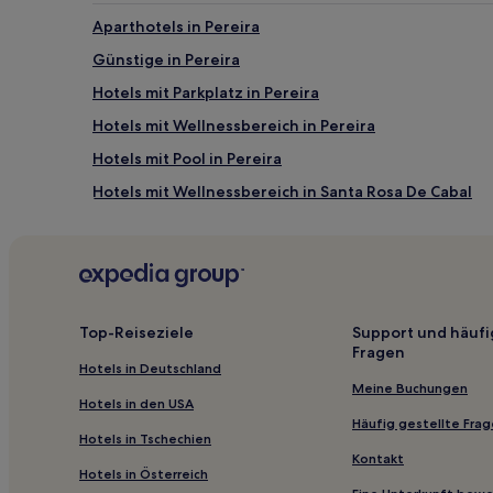
Aparthotels in Pereira
Günstige in Pereira
Hotels mit Parkplatz in Pereira
Hotels mit Wellnessbereich in Pereira
Hotels mit Pool in Pereira
Hotels mit Wellnessbereich in Santa Rosa De Cabal
Hotels mit Fitnessbereich in Combia
Arabia Hotels
La Bella Hotels
Santuario Hotels
Top-Reiseziele
Support und häufi
Fragen
Hotels nahe Unicentro Einkaufszentrum
Hotels in Deutschland
Hotels nahe Olympisches Dorf
Meine Buchungen
Hotels in den USA
La Suiza Hotels
Häufig gestellte Fra
Hotels in Tschechien
Apía Hotels
Kontakt
Hotels in Österreich
Hotels nahe Cerritos del Mar