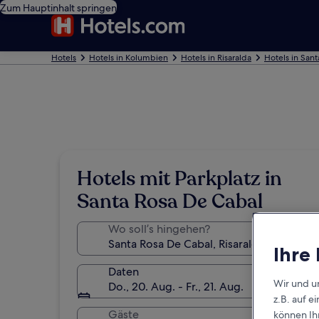
Zum Hauptinhalt springen
Hotels
Hotels in Kolumbien
Hotels in Risaralda
Hotels in San
Hotels mit Parkplatz in
Santa Rosa De Cabal
Wo soll’s hingehen?
Ihre
Daten
Wir und u
Do., 20. Aug. - Fr., 21. Aug.
z.B. auf 
Gäste
können Ihr