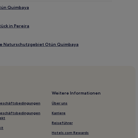
Otún Quimbaya
ück in Pereira
he Naturschutzgebiet Otún Quimbaya
lo Viaduct
Weitere Informationen
Geschäftsbedingungen
Über uns
Geschäftsbedingungen
Karriere
ekt
Reiseführer
it
Hotels.com Rewards