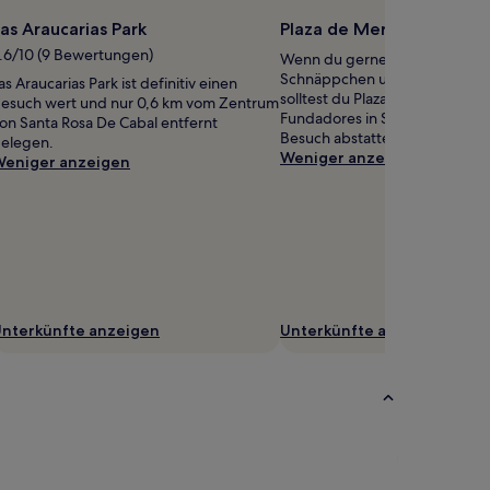
as Araucarias Park
Plaza de Mercado los Fu
.6/10 (9 Bewertungen)
Wenn du gerne auf Märkten n
Schnäppchen und Schätzen st
as Araucarias Park ist definitiv einen
solltest du Plaza de Mercado lo
esuch wert und nur 0,6 km vom Zentrum
Fundadores in Santa Rosa De C
on Santa Rosa De Cabal entfernt
Besuch abstatten.
elegen.
Weniger anzeigen
eniger anzeigen
nterkünfte anzeigen
Unterkünfte anzeigen