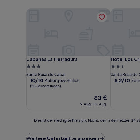
Cabañas La Herradura
Hotel Los Cri
Cabañas La Herradura
Hotel Los Cri
Cabañas La Herradura
Hotel Los Cr
3.0-
2.5-
Sterne-
Sterne-
Santa Rosa de Cabal
Santa Rosa de 
Unterkunft
Unterkunft
10.0
8.2
10/10
8,2/10
Außergewöhnlich
Sehr
von
von
(23 Bewertungen)
10,
10,
Außergewöhnlich,
Der
Sehr
83 €
(23
Preis
gut,
9. Aug.–10. Aug.
Bewertungen)
beträgt
(60
83 €
Bewertunge
Dies
Dies ist der niedrigste Preis pro Nacht, der in den letzten 
ist
der
niedrigste
Weitere Unterkünfte anzeigen