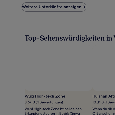
der
niedrigste
Weitere Unterkünfte anzeigen
Preis
pro
Nacht,
der
in
den
Top-Sehenswürdigkeiten in
letzten
24 Stunden
für
einen
Aufenthalt
mit
1 Übernachtung
von
2 Erwachsenen
gefunden
wurde.
Preise
Foto von Zhijiang Chen
Öffentliches
und
Foto
Wuxi High-tech Zone
Huishan Alt
Verfügbarkeiten
von
8.6/10 (4 Bewertungen)
10.0/10 (1 Be
können
Zhijiang
sich
Wuxi High-tech Zone ist bei deinen
Wenn du dir d
Chen
ändern.
Erkundungstouren in Bezirk Xinwu
Ort ansehen m