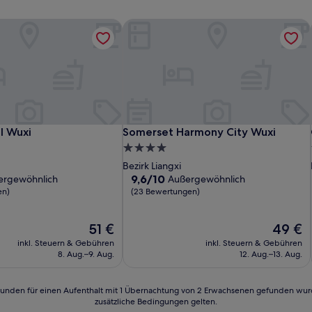
l Wuxi
Somerset Harmony City Wuxi
l Wuxi
Somerset Harmony City Wuxi
l Wuxi
Somerset Harmony City Wuxi
4.0-
Sterne-
Bezirk Liangxi
Unterkunft
9.6
9,6/10
ergewöhnlich
Außergewöhnlich
von
en)
(23 Bewertungen)
10,
lich,
Außergewöhnlich,
Der
Der
51 €
49 €
(23
Preis
Preis
n)
Bewertungen)
inkl. Steuern & Gebühren
inkl. Steuern & Gebühren
beträgt
beträgt
8. Aug.–9. Aug.
12. Aug.–13. Aug.
51 €
49 €
24 Stunden für einen Aufenthalt mit 1 Übernachtung von 2 Erwachsenen gefunden wu
zusätzliche Bedingungen gelten.