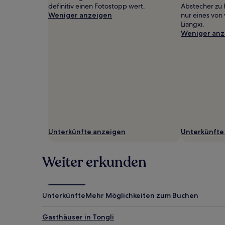
Es
definitiv einen Fotostopp wert.
Abstecher zu 
können
Weniger anzeigen
nur eines von 
zusätzliche
Liangxi.
Bedingungen
Weniger anz
gelten.
Unterkünfte anzeigen
Unterkünfte
Weiter erkunden
Unterkünfte
Mehr Möglichkeiten zum Buchen
Gasthäuser in Tongli