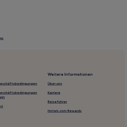
ou
Suzhou
Weitere Informationen
Geschäftsbedingungen
Über uns
Geschäftsbedingungen
Karriere
ekt
Reiseführer
it
Hotels.com Rewards