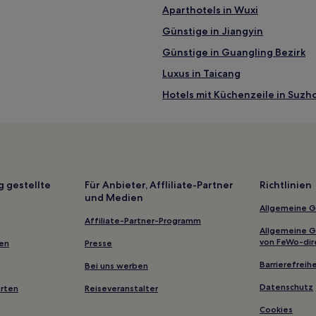
Aparthotels in Wuxi
Günstige in Jiangyin
Günstige in Guangling Bezirk
Luxus in Taicang
Hotels mit Küchenzeile in Suzh
Günstige in Suzhou
Hotels mit Wellnessbereich in 
Familien in Suzhou
Günstige in Zhangjiagang
g gestellte
Für Anbieter, Affliliate-Partner
Richtlinien
und Medien
Business in Changshu
Allgemeine 
Luxus in Wuxi
Affiliate-Partner-Programm
Allgemeine 
Günstige in Jingjiang
von FeWo-dir
gen
Presse
Luxus in Changzhou
Barrierefreihe
Bei uns werben
Günstige in Kunshan
Datenschutz
erten
Reiseveranstalter
Günstige in Wuzhong
Cookies