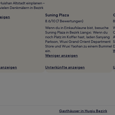
Huishan Altstadt einplanen –
vielen Denkmälern in Bezirk
Suning Plaza
eigen
8.6/10 (7 Bewertungen)
8
Wenn du in Einkaufslaune bist, besuche
W
Suning Plaza in Bezirk Liangxi. Wenn du
O
noch Platz im Koffer hast, laden Sanyang
A
Parkson, Wuxi Grand Orient Department
S
Store und Wuxi Yaohan zu einem Bummel
D
ein.
W
Weniger anzeigen
 anzeigen
Unterkünfte anzeigen
U
Gasthäuser in Huqiu Bezirk