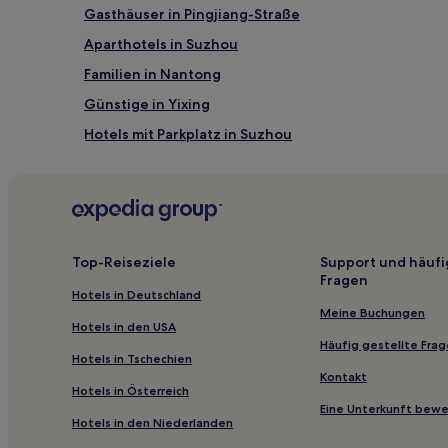
Gasthäuser in Pingjiang-Straße
Aparthotels in Suzhou
Familien in Nantong
Günstige in Yixing
Hotels mit Parkplatz in Suzhou
Lgbtqia-Freundliche in Suzhou
Hotels mit Fitnessbereich in Suzhou
Hotels mit Thermalbad in Suzhou
Günstige in Dongtai
Top-Reiseziele
Support und häufi
Fragen
Luxus in Zhangjiagang
Hotels in Deutschland
Familien in Changshu
Meine Buchungen
Hotels in den USA
Hotels mit Parkplatz in Tongli
Häufig gestellte Fra
Hotels in Tschechien
Günstige in Changzhou
Kontakt
Hotels in Österreich
Günstige in Stadtbezirk Jintan
Eine Unterkunft bew
Hotels in den Niederlanden
Günstige in Rugao