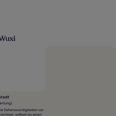
 Wuxi
Foto von Plidezus Leo
Öffentliches
Foto
stadt
von
wertung)
Plidezus
ie Sehenswürdigkeiten vor
Leo
öchtest, solltest du einen