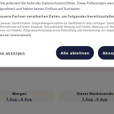
ie jederzeit die Seite der Datenschutzrichtlinie. Diese Präferenzen we
ignalisiert und haben keinen Einfluss auf Surfdaten.
unsere Partner verarbeiten Daten, um Folgendes bereitzustelle
enauer Standortdaten. Endgeräteeigenschaften zur Identifikation aktiv abfragen. Spei
Informationen auf einem Endgerät. Personalisierte Werbung und Inhalte, Messung von We
ance von Inhalten, Zielgruppenforschung sowie Entwicklung und Verbesserung von Ange
Partner (Lieferanten)
ke anzeigen
Alle ablehnen
Akze
Verdiene Prämien für jede
wahrgenommene Übernachtung
Morgen
Dieses Wochenende
7. Aug. - 8. Aug.
7. Aug. - 9. Aug.