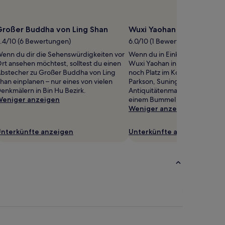
Großer Buddha von Ling Shan
Wuxi Yaohan
.4/10 (6 Bewertungen)
6.0/10 (1 Bewertung)
enn du dir die Sehenswürdigkeiten vor
Wenn du in Einkaufslaune bist
rt ansehen möchtest, solltest du einen
Wuxi Yaohan in Bezirk Liangxi
bstecher zu Großer Buddha von Ling
noch Platz im Koffer hast, lad
han einplanen – nur eines von vielen
Parkson, Suning Plaza und
enkmälern in Bin Hu Bezirk.
Antiquitätenmarkt am Tempel
eniger anzeigen
einem Bummel ein.
Weniger anzeigen
nterkünfte anzeigen
Unterkünfte anzeigen