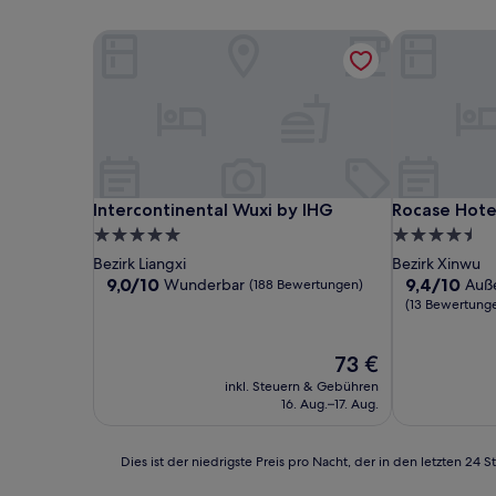
Intercontinental Wuxi by IHG
Rocase Hote
Intercontinental Wuxi by IHG
Rocase Hote
Intercontinental Wuxi by IHG
Rocase Hote
5.0-
4.5-
Sterne-
Sterne-
Bezirk Liangxi
Bezirk Xinwu
Unterkunft
Unterkunft
9.0
9.4
9,0/10
9,4/10
Wunderbar
Auß
(188 Bewertungen)
von
von
(13 Bewertung
10,
10,
Wunderbar,
Außergewöhn
Der
73 €
(188
(13
Preis
Bewertungen)
Bewertunge
inkl. Steuern & Gebühren
beträgt
16. Aug.–17. Aug.
73 €
Dies
Dies ist der niedrigste Preis pro Nacht, der in den letzten 
ist