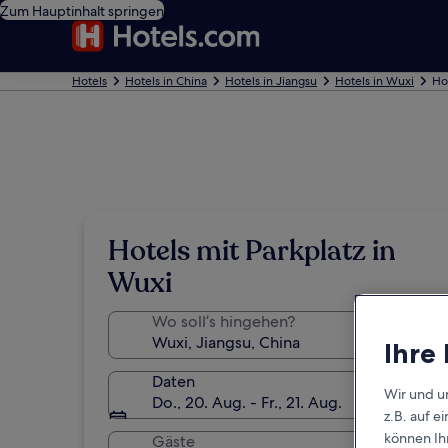
Zum Hauptinhalt springen
Hotels
Hotels in China
Hotels in Jiangsu
Hotels in Wuxi
Ho
Hotels mit Parkplatz in
Wuxi
Wo soll’s hingehen?
Ihre
Daten
Wir und u
Do., 20. Aug. - Fr., 21. Aug.
z.B. auf 
können Ihr
Gäste