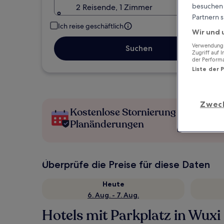
besuchen S
2 Reisende, 1 Zimmer
Partnern s
Ich reise geschäftlich
Wir und 
Verwendung g
Suchen
Zugriff auf 
der Perform
Liste der 
Zwec
Kostenlose Stornierung bei
Planänderungen
Überprüfe die Preise für diese Daten
Heute
6. Aug. - 7. Aug.
Hotels mit Parkplatz in Wuxi