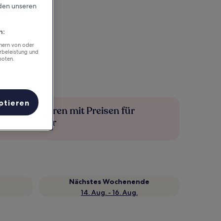
rden unseren
n:
chern von oder
rbeleistung und
boten.
ptieren
Mehr sparen mit Preisen für
Mitglieder
Nächstes Wochenende
14. Aug. - 16. Aug.