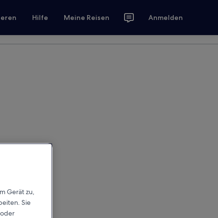
ieren
Hilfe
Meine Reisen
Anmelden
em Gerät zu,
eiten. Sie
 oder