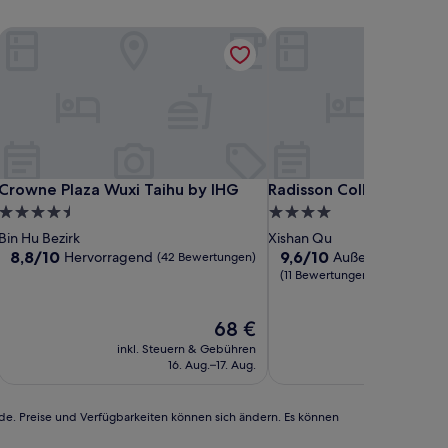
Crowne Plaza Wuxi Taihu by IHG
Radisson Collection, Wux
Crowne Plaza Wuxi Taihu by IHG
Radisson Collection, Wux
Crowne Plaza Wuxi Taihu by IHG
Radisson Collection, Wu
4.5-
4.0-
Sterne-
Sterne-
Bin Hu Bezirk
Xishan Qu
Unterkunft
Unterkunft
8.8
9.6
8,8/10
9,6/10
Hervorragend
Außergewöhnlich
(42 Bewertungen)
von
von
(11 Bewertungen)
10,
10,
Hervorragend,
Außergewöhnlich,
Der
68 €
(42
(11
Preis
Bewertungen)
Bewertungen)
inkl. Steuern & Gebühren
inkl. Steu
beträgt
16. Aug.–17. Aug.
4.
68 €
rde. Preise und Verfügbarkeiten können sich ändern. Es können