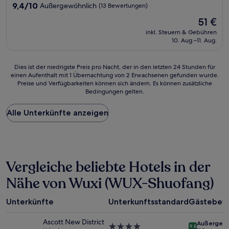
Unterkunft
9.4
9,4/10
Außergewöhnlich
(13 Bewertungen)
von
Der
51 €
10,
Preis
Außergewöhnlich,
inkl. Steuern & Gebühren
beträgt
10. Aug.–11. Aug.
(13
51 €
Bewertungen)
Dies
Dies ist der niedrigste Preis pro Nacht, der in den letzten 24 Stunden für
einen Aufenthalt mit 1 Übernachtung von 2 Erwachsenen gefunden wurde.
ist
Preise und Verfügbarkeiten können sich ändern. Es können zusätzliche
der
Bedingungen gelten.
niedrigste
Preis
Alle Unterkünfte anzeigen
pro
Nacht,
der
in
den
letzten
Vergleiche beliebte Hotels in der
24 Stunden
für
Nähe von Wuxi (WUX-Shuofang)
einen
Aufenthalt
Unterkünfte
Unterkunftsstandard
Gästebew
mit
1 Übernachtung
Ascott New District
von
Außergewö
4.0-
9.8