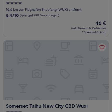
4.0-
Sterne-
16,6 km von Flughafen Shuofang (WUX) entfernt
Unterkunft
8.4
8,4/10
Sehr gut
(30 Bewertungen)
von
Der
46 €
10,
Preis
Sehr
inkl. Steuern & Gebühren
beträgt
25. Aug.–26. Aug.
gut,
46 €
(30
Bewertungen)
Somerset Taihu New City CBD Wuxi
Somerset Taihu New City CBD Wuxi
Somerset Taihu New City CBD Wuxi