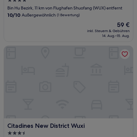
4.0-
Sterne-
Bin Hu Bezirk, 11 km von Flughafen Shuofang (WUX) entfernt
Unterkunft
10.0
10/10
Außergewöhnlich
(1 Bewertung)
von
Der
59 €
10,
Preis
Außergewöhnlich,
inkl. Steuern & Gebühren
beträgt
14. Aug.–15. Aug.
(1
59 €
Bewertung)
Citadines New District Wuxi
Citadines New District Wuxi
Citadines New District Wuxi
3.5-