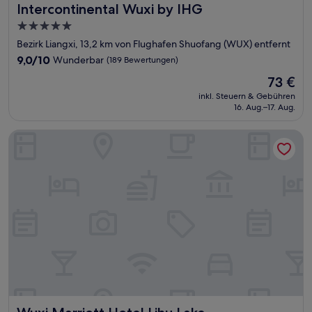
Intercontinental Wuxi by IHG
Intercontinental Wuxi by IHG
5.0-
Sterne-
Bezirk Liangxi, 13,2 km von Flughafen Shuofang (WUX) entfernt
Unterkunft
9.0
9,0/10
Wunderbar
(189 Bewertungen)
von
Der
73 €
10,
Preis
Wunderbar,
inkl. Steuern & Gebühren
beträgt
16. Aug.–17. Aug.
(189
73 €
Bewertungen)
Wuxi Marriott Hotel Lihu Lake
Wuxi Marriott Hotel Lihu Lake