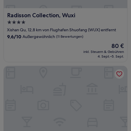
Radisson Collection, Wuxi
Radisson Collection, Wuxi
4.0-
Sterne-
Xishan Qu, 12,8 km von Flughafen Shuofang (WUX) entfernt
Unterkunft
9.6
9,6/10
Außergewöhnlich
(11 Bewertungen)
von
Der
80 €
10,
Preis
Außergewöhnlich,
inkl. Steuern & Gebühren
beträgt
4. Sept.–5. Sept.
(11
80 €
Bewertungen)
Holiday Inn Express Wuxi Taihu New City by IHG