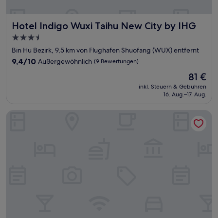
Hotel Indigo Wuxi Taihu New City by IHG
Hotel Indigo Wuxi Taihu New City by IHG
3.5-
Sterne-
Bin Hu Bezirk, 9,5 km von Flughafen Shuofang (WUX) entfernt
Unterkunft
9.4
9,4/10
Außergewöhnlich
(9 Bewertungen)
von
Der
81 €
10,
Preis
Außergewöhnlich,
inkl. Steuern & Gebühren
beträgt
16. Aug.–17. Aug.
(9
81 €
Bewertungen)
Holiday Inn Express Wuxi East Station by IHG