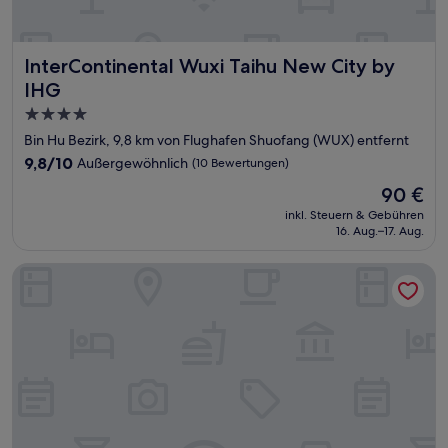
InterContinental Wuxi Taihu New City by IHG
InterContinental Wuxi Taihu New City by
IHG
4.0-
Sterne-
Bin Hu Bezirk, 9,8 km von Flughafen Shuofang (WUX) entfernt
Unterkunft
9.8
9,8/10
Außergewöhnlich
(10 Bewertungen)
von
Der
90 €
10,
Preis
Außergewöhnlich,
inkl. Steuern & Gebühren
beträgt
16. Aug.–17. Aug.
(10
90 €
Bewertungen)
Modena by Fraser New District Wuxi