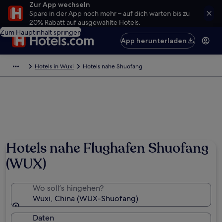
Zur App wechseln
Spare in der App noch mehr – auf dich warten bis zu
20% Rabatt auf ausgewählte Hotels.
Zum Hauptinhalt springen
App herunterladen
Hotels in Wuxi
Hotels nahe Shuofang
Hotels nahe Flughafen Shuofang
(WUX)
Wo soll’s hingehen?
Wuxi, China (WUX-Shuofang)
Daten