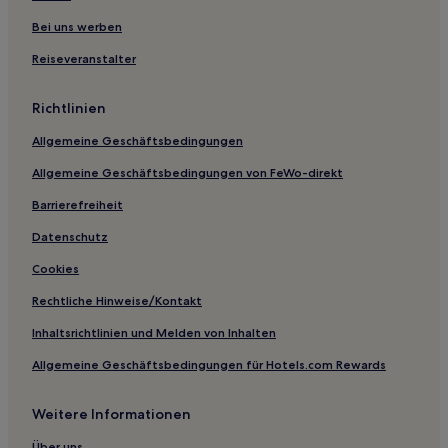
Hotels nahe Liyuan Garten
Bei uns werben
Gasthäuser in Tongli
Reiseveranstalter
Gasthäuser in Kunshan
Gasthäuser in Nanjing
Richtlinien
Aparthotels in Nanjing
Allgemeine Geschäftsbedingungen
Gasthäuser in Huqiu Bezirk
Allgemeine Geschäftsbedingungen von FeWo-direkt
Gasthäuser in Pingjiang-Straße
Barrierefreiheit
Aparthotels in Wuxi
Datenschutz
Aparthotels in Suzhou
Cookies
Günstige in Jiangyin
Rechtliche Hinweise/Kontakt
Familien in Nantong
Inhaltsrichtlinien und Melden von Inhalten
Familien in Yancheng
Allgemeine Geschäftsbedingungen für Hotels.com Rewards
Günstige in Yancheng
Hotels mit Parkplatz in Yangzhou
Weitere Informationen
Günstige in Guangling Bezirk
Über uns