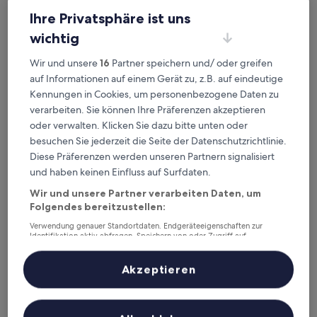
Ihre Privatsphäre ist uns
wichtig
Radisson Blu Resort Wetland Park Wuxi
Radisson Blu Resort Wetland Park Wuxi
Wir und unsere
16
Partner speichern und/ oder greifen
auf Informationen auf einem Gerät zu, z.B. auf eindeutige
4.5-
Kennungen in Cookies, um personenbezogene Daten zu
Sterne-
Bezirk Xinwu, 8,1 km von Flughafen Shuofang (WUX) entfernt
verarbeiten. Sie können Ihre Präferenzen akzeptieren
Unterkunft
9.4
9,4/10
Außergewöhnlich
(14 Bewertungen)
oder verwalten. Klicken Sie dazu bitte unten oder
von
Der
72 €
10,
besuchen Sie jederzeit die Seite der Datenschutzrichtlinie.
Preis
Außergewöhnlich,
inkl. Steuern & Gebühren
Diese Präferenzen werden unseren Partnern signalisiert
beträgt
10. Aug.–11. Aug.
(14
und haben keinen Einfluss auf Surfdaten.
72 €
Bewertungen)
Pullman Wuxi New Lake
Wir und unsere Partner verarbeiten Daten, um
Folgendes bereitzustellen:
Verwendung genauer Standortdaten. Endgeräteeigenschaften zur
Identifikation aktiv abfragen. Speichern von oder Zugriff auf
Informationen auf einem Endgerät. Personalisierte Werbung und
Inhalte, Messung von Werbeleistung und der Performance von Inhalten,
Zielgruppenforschung sowie Entwicklung und Verbesserung von
Akzeptieren
Angeboten.
Liste der Partner (Lieferanten)