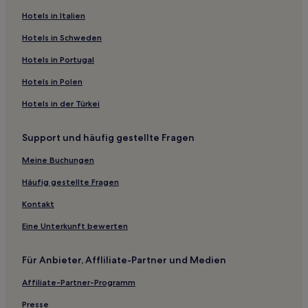
Chaqiao Hotels
Hotels in Italien
Hotels nahe Nationalpark am Berg Jiangsu Yushan
Hotels in Schweden
Hukeli Hotels
Hotels in Portugal
Wuzhong: Hotels
Hotels in Polen
Hotels nahe Bahnhof Suzhou Xinqu
Hotels in der Türkei
Hotels nahe Suzhou International Expo Center
Hotels nahe Suzhou New Area-Station
Support und häufig gestellte Fragen
Dazhijiacun Hotels
Meine Buchungen
Hotels nahe Der Garten des Meisters der Netze
Häufig gestellte Fragen
Hotels nahe Tor zum Osten'
Kontakt
Hotels nahe Suzhou Museum
Eine Unterkunft bewerten
Hotels nahe U-Bahn-Station Donghuan Lu
Suzhou Hotels
Für Anbieter, Affliliate-Partner und Medien
Wuxi Hotels
Affiliate-Partner-Programm
Bezirk Liangxi: Hotels
Presse