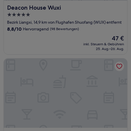
Deacon House Wuxi
Deacon House Wuxi
5.0-
Sterne-
Bezirk Liangxi, 14,9 km von Flughafen Shuofang (WUX) entfernt
Unterkunft
8.8
8,8/10
Hervorragend
(98 Bewertungen)
von
Der
47 €
10,
Preis
Hervorragend,
inkl. Steuern & Gebühren
beträgt
25. Aug.–26. Aug.
(98
47 €
Bewertungen)
Intercontinental Wuxi by IHG