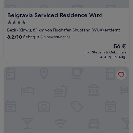
Belgravia Serviced Residence Wuxi
Belgravia Serviced Residence Wuxi
4.0-
Sterne-
Bezirk Xinwu, 8,1 km von Flughafen Shuofang (WUX) entfernt
Unterkunft
8.2
8,2/10
Sehr gut
(28 Bewertungen)
von
Der
56 €
10,
Preis
Sehr
inkl. Steuern & Gebühren
beträgt
14. Aug.–15. Aug.
gut,
56 €
(28
Bewertungen)
Crowne Plaza Wuxi Taihu by IHG