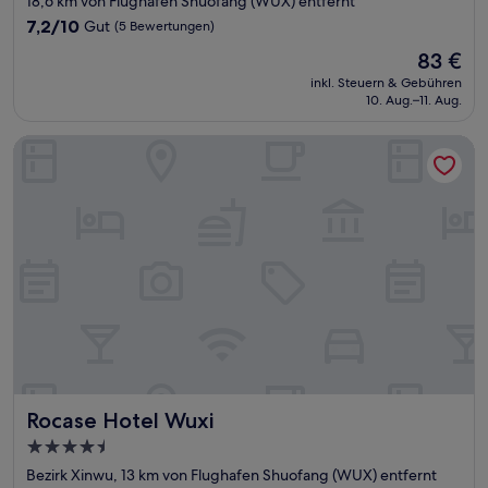
18,6 km von Flughafen Shuofang (WUX) entfernt
Unterkunft
7.2
7,2/10
Gut
(5 Bewertungen)
von
Der
83 €
10,
Preis
Gut,
inkl. Steuern & Gebühren
beträgt
10. Aug.–11. Aug.
(5
83 €
Bewertungen)
Rocase Hotel Wuxi
Rocase Hotel Wuxi
Rocase Hotel Wuxi
4.5-
Sterne-
Bezirk Xinwu, 13 km von Flughafen Shuofang (WUX) entfernt