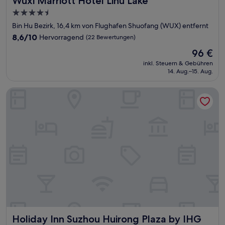
Wuxi Marriott Hotel Lihu Lake
4.5-
Sterne-
Bin Hu Bezirk, 16,4 km von Flughafen Shuofang (WUX) entfernt
Unterkunft
8.6
8,6/10
Hervorragend
(22 Bewertungen)
von
Der
96 €
10,
Preis
Hervorragend,
inkl. Steuern & Gebühren
beträgt
14. Aug.–15. Aug.
(22
96 €
Bewertungen)
Holiday Inn Suzhou Huirong Plaza by IHG
Holiday Inn Suzhou Huirong Plaza by IHG
Holiday Inn Suzhou Huirong Plaza by IHG