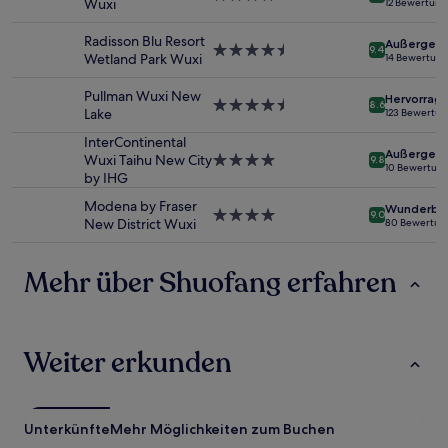
Wuxi
12 Bewertun
2 Erwachsenen
Sterne-
gefunden
Unterkunft
Radisson Blu Resort
wurde.
Außergewö
4.5-
9.4
Wetland Park Wuxi
14 Bewertun
Preise
Sterne-
und
Unterkunft
Pullman Wuxi New
Verfügbarkeiten
Hervorrag
4.5-
8.6
Lake
können
123 Bewertu
Sterne-
sich
Unterkunft
InterContinental
ändern.
Außergewö
Wuxi Taihu New City
4.0-
9.8
Es
10 Bewertun
by IHG
Sterne-
können
Unterkunft
zusätzliche
Modena by Fraser
Wunderba
4.0-
9.0
Bedingungen
New District Wuxi
80 Bewertun
Sterne-
gelten.
Unterkunft
Mehr über Shuofang erfahren
Weiter erkunden
Unterkünfte
Mehr Möglichkeiten zum Buchen