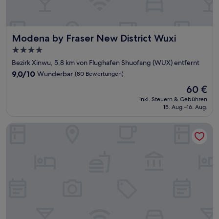
Modena by Fraser New District Wuxi
Modena by Fraser New District Wuxi
4.0-
Sterne-
Bezirk Xinwu, 5,8 km von Flughafen Shuofang (WUX) entfernt
Unterkunft
9.0
9,0/10
Wunderbar
(80 Bewertungen)
von
Der
60 €
10,
Preis
Wunderbar,
inkl. Steuern & Gebühren
beträgt
15. Aug.–16. Aug.
(80
60 €
Bewertungen)
Holiday Inn Wuxi Taihu New City by IHG