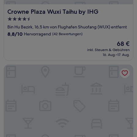
Crowne Plaza Wuxi Taihu by IHG
Crowne Plaza Wuxi Taihu by IHG
4.5-
Sterne-
Bin Hu Bezirk, 16,5 km von Flughafen Shuofang (WUX) entfernt
Unterkunft
8.8
8,8/10
Hervorragend
(42 Bewertungen)
von
Der
68 €
10,
Preis
Hervorragend,
inkl. Steuern & Gebühren
beträgt
16. Aug.–17. Aug.
(42
68 €
Bewertungen)
Deacon House Wuxi