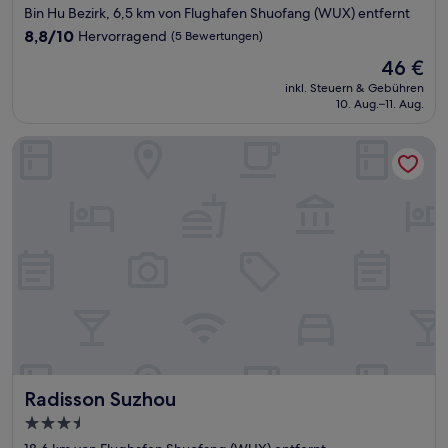
Sterne-
Bin Hu Bezirk, 6,5 km von Flughafen Shuofang (WUX) entfernt
Unterkunft
8.8
8,8/10
Hervorragend
(5 Bewertungen)
von
Der
46 €
10,
Preis
Hervorragend,
inkl. Steuern & Gebühren
beträgt
10. Aug.–11. Aug.
(5
46 €
Bewertungen)
Radisson Suzhou
Radisson Suzhou
Radisson Suzhou
3.5-
Sterne-