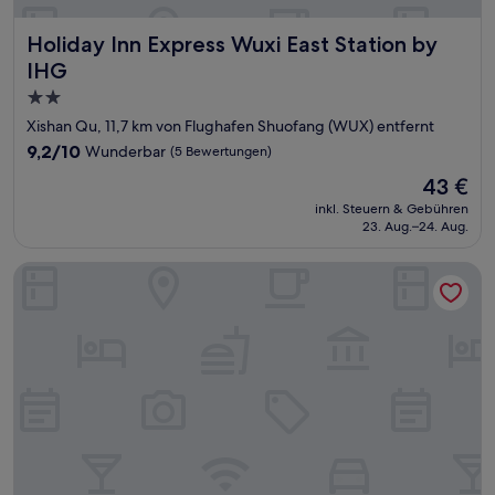
Holiday Inn Express Wuxi East Station by IHG
Holiday Inn Express Wuxi East Station by
IHG
2.0-
Sterne-
Xishan Qu, 11,7 km von Flughafen Shuofang (WUX) entfernt
Unterkunft
9.2
9,2/10
Wunderbar
(5 Bewertungen)
von
Der
43 €
10,
Preis
Wunderbar,
inkl. Steuern & Gebühren
beträgt
23. Aug.–24. Aug.
(5
43 €
Bewertungen)
Radisson Collection, Wuxi