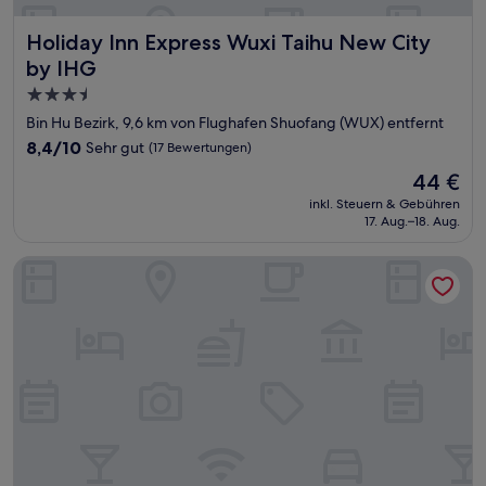
Holiday Inn Express Wuxi Taihu New City by IHG
Holiday Inn Express Wuxi Taihu New City
by IHG
3.5-
Sterne-
Bin Hu Bezirk, 9,6 km von Flughafen Shuofang (WUX) entfernt
Unterkunft
8.4
8,4/10
Sehr gut
(17 Bewertungen)
von
Der
44 €
10,
Preis
Sehr
inkl. Steuern & Gebühren
beträgt
17. Aug.–18. Aug.
gut,
44 €
(17
Bewertungen)
Belgravia Serviced Residence Wuxi