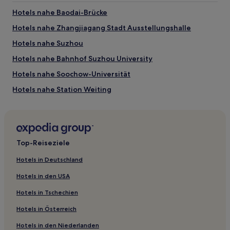
Hotels nahe Baodai-Brücke
Hotels nahe Zhangjiagang Stadt Ausstellungshalle
Hotels nahe Suzhou
Hotels nahe Bahnhof Suzhou University
Hotels nahe Soochow-Universität
Hotels nahe Station Weiting
Hotels nahe Suzhou Culture and Arts Center
Hotels nahe Hanshan Temple
Shituli Hotels
Top-Reiseziele
Hotels nahe Suzhou Nordbahnhof
Hotels in Deutschland
Hotels nahe Beisi Pagoda
Hotels in den USA
Hotels nahe Ausstellungshalle des Neuen Bezirks von
Wuxi
Hotels in Tschechien
Altstadt Suzhou: Hotels
Hotels in Österreich
Bezirk Gusu: Hotels
Hotels in den Niederlanden