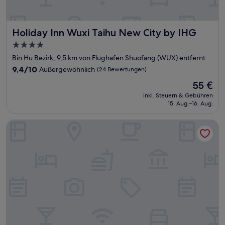
Holiday Inn Wuxi Taihu New City by IHG
Holiday Inn Wuxi Taihu New City by IHG
4.0-
Sterne-
Bin Hu Bezirk, 9,5 km von Flughafen Shuofang (WUX) entfernt
Unterkunft
9.4
9,4/10
Außergewöhnlich
(24 Bewertungen)
von
Der
55 €
10,
Preis
Außergewöhnlich,
inkl. Steuern & Gebühren
beträgt
15. Aug.–16. Aug.
(24
55 €
Bewertungen)
Hotel Indigo Wuxi Taihu New City by IHG