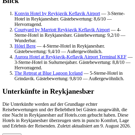
Blick
Konvin Hotel by Reykjavik Keflavik Airport
— 3-Sterne-
Hotel in Reykjanesbær. Gästebewertung: 8,6/10 —
Hervorragend.
Courtyard by Marriott Reykjavik Keflavik Airport
— 4-
Sterne-Hotel in Reykjanesbær. Gästebewertung: 9,2/10 —
Wunderbar.
Hótel Berg
— 4-Sterne-Hotel in Reykjanesbær.
Gästebewertung: 9,4/10 — Außergewöhnlich.
Aurora Hotel at Reykjavik-Keflavik Airport Terminal KEF
—
3-Sterne-Hotel in Suðurnesjabær. Gästebewertung: 8,8/10 —
Hervorragend.
The Retreat at Blue Lagoon Iceland
— 5-Sterne-Hotel in
Grindavik. Gästebewertung: 9,8/10 — Außergewöhnlich.
Unterkünfte in Reykjanesbær
Die Unterkünfte werden auf der Grundlage echter
Reisebewertungen und der Beliebtheit bei Gästen ausgewählt, die
eine Nacht in Reykjanesbær auf Hotels.com gebucht haben. Diese
Hotels in Reykjanesbær überzeugen stets in puncto Komfort, Lage
und Erlebnis der Reisenden. Zuletzt aktualisiert am
9. August 2026
.