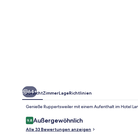
64+
Übersicht
Zimmer
Lage
Richtlinien
Genieße Ruppertsweiler mit einem Aufenthalt im Hotel L
Bewertungen
Außergewöhnlich
9,8
9,8 von 10.
Alle 33 Bewertungen anzeigen