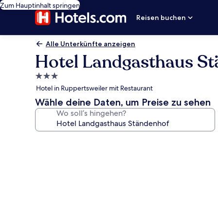
Zum Hauptinhalt springen
Reisen buchen
Alle Unterkünfte anzeigen
Hotel Landgasthaus S
3.0-
Sterne-
Hotel in Ruppertsweiler mit Restaurant
Unterkunft
Wähle deine Daten, um Preise zu sehen
Wo soll’s hingehen?
Fotogalerie
von
Hotel
Landgasthaus
Ständenhof