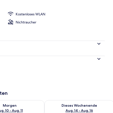
Kostenloses WLAN
er Lobby
Nichtraucher
aten
 - Aug. 10.
 Verfügbarkeit für morgen, Aug. 10 - Aug. 11.
Überprüfe die Verfügbarkeit für dies
Morgen
Dieses Wochenende
g. 10 - Aug. 11
Aug. 14 - Aug. 16