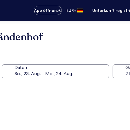
•
App öffnen
EUR
Unterkunft registr
tändenhof
Daten
G