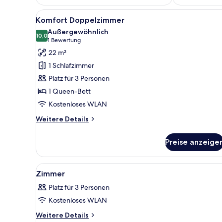
Alle
Ein Hotelzimmer mit Bett, Schr
15
Komfort Doppelzimmer
Fotos
Außergewöhnlich
für
10,0
10,0 von 10
(1
1 Bewertung
Komfort
Bewertung)
22 m²
Doppelzimmer
1 Schlafzimmer
anzeigen
Platz für 3 Personen
1 Queen-Bett
Kostenloses WLAN
Weitere
Weitere Details
Details
für
Preise anzeige
Komfort
Doppelzimmer
Alle
Ein modernes Hotelzimmer mit
15
Zimmer
Fotos
Platz für 3 Personen
für
Kostenloses WLAN
Zimmer
anzeigen
Weitere
Weitere Details