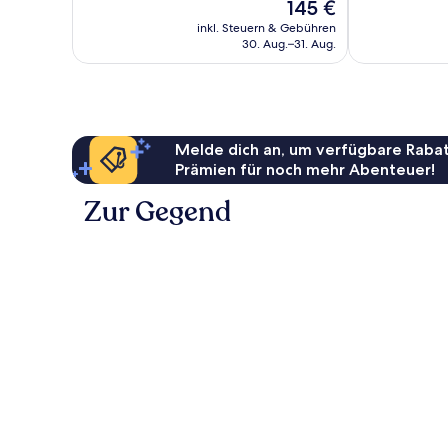
Der
145 €
91
Hervorragend,
Preis
Bewertungen
39
inkl. Steuern & Gebühren
beträgt
30. Aug.–31. Aug.
Bewertungen
145 €
Melde dich an, um verfügbare Rabat
Prämien für noch mehr Abenteuer!
Zur Gegend