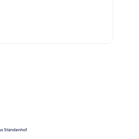
te
us Ständenhof.