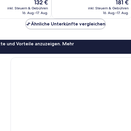
Der
Der
132 €
181 €
21
Preis
Preis
Bewertungen
inkl. Steuern & Gebühren
inkl. Steuern & Gebühren
beträgt
beträgt
16. Aug.–17. Aug.
16. Aug.–17. Aug.
132 €
181 €
Ähnliche Unterkünfte vergleichen
te und Vorteile anzuzeigen. Mehr