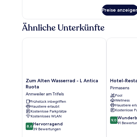
Details
für
Preise anzeige
Zimmer
Ähnliche Unterkünfte
Zum Alten Wasserrad - L Antica Ruota
Hotel-Restau
Zum
Hotel-
Zum Alten Wasserrad - L Antica
Hotel-Rest
Alten
Restaurant
Ruota
Pirmasens
Wasserrad
Kunz
Annweiler am Trifels
Pool
-
Pirmasens
Wellness
L
Frühstück inbegriffen
Haustiere erl
Haustiere erlaubt
Antica
Kostenlose P
Kostenlose Parkplätze
Ruota
Kostenloses WLAN
9.0
Wunderb
Annweiler
9,0
von
91 Bewertu
8.6
am
Hervorragend
8,6
10,
von
Trifels
39 Bewertungen
Wunderbar,
10,