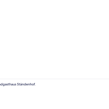
Komfort Dopp
andgasthaus Ständenhof.
Außenberei