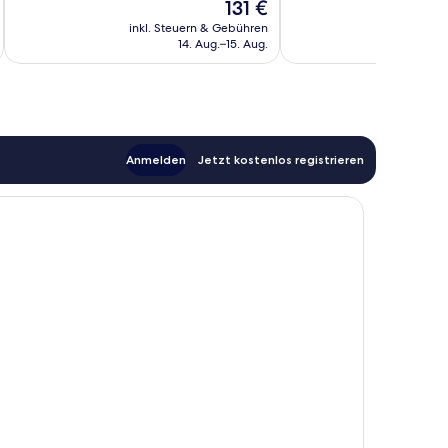
Der
131 €
Wunderbar,
Wunderbar,
Preis
81
148
inkl. Steuern & Gebühren
inkl. S
beträgt
Bewertungen
14. Aug.–15. Aug.
Bewertungen
131 €
Anmelden
Jetzt kostenlos registrieren