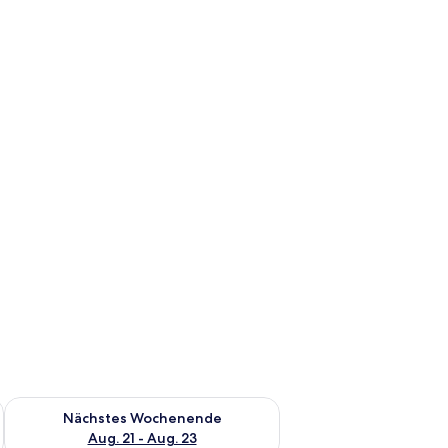
es Wochenende, Aug. 14 - Aug. 16.
Überprüfe die Verfügbarkeit für nächstes Wochenende, Aug. 2
Nächstes Wochenende
Aug. 21 - Aug. 23