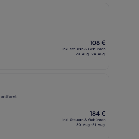
Der
108 €
Preis
inkl. Steuern & Gebühren
beträgt
23. Aug.–24. Aug.
108 €
 entfernt
Der
184 €
Preis
inkl. Steuern & Gebühren
beträgt
30. Aug.–31. Aug.
184 €