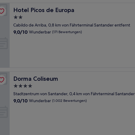
Hotel Picos de Europa
Hotel Picos de Europa
2.0-
Sterne-
Cabildo de Arriba, 0,8 km von Fährterminal Santander entfernt
Unterkunft
9.0
9,0/10
Wunderbar
(171 Bewertungen)
von
10,
Wunderbar,
(171
Bewertungen)
Dorma Coliseum
Dorma Coliseum
4.0-
Sterne-
Stadtzentrum von Santander, 0,4 km von Fährterminal Santander
Unterkunft
9.0
9,0/10
Wunderbar
(1.002 Bewertungen)
von
10,
Wunderbar,
(1.002
Bewertungen)