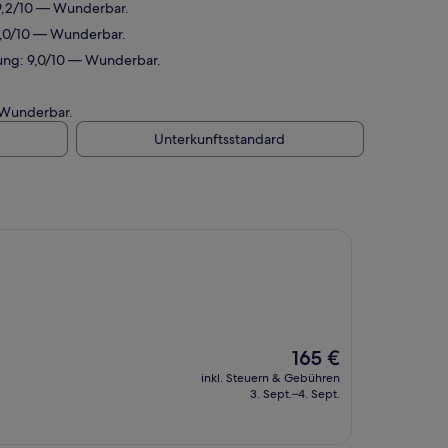
 9,2/10 — Wunderbar.
 9,0/10 — Wunderbar.
tung: 9,0/10 — Wunderbar.
 Wunderbar.
Unterkunftsstandard
Der
165 €
Preis
inkl. Steuern & Gebühren
beträgt
3. Sept.–4. Sept.
165 €