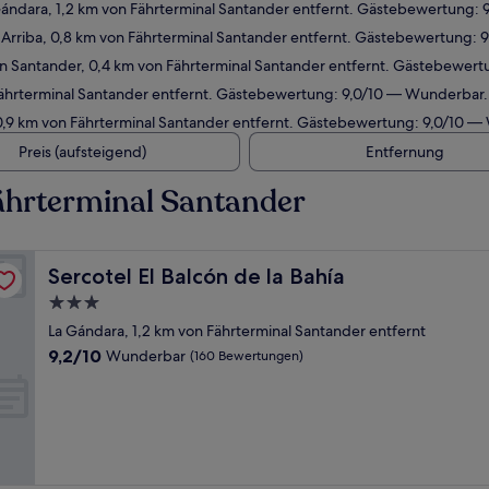
Gándara, 1,2 km von Fährterminal Santander entfernt. Gästebewertung:
 Arriba, 0,8 km von Fährterminal Santander entfernt. Gästebewertung:
n Santander, 0,4 km von Fährterminal Santander entfernt. Gästebewer
Fährterminal Santander entfernt. Gästebewertung: 9,0/10 — Wunderbar.
0,9 km von Fährterminal Santander entfernt. Gästebewertung: 9,0/10 —
Preis (aufsteigend)
Entfernung
ährterminal Santander
Sercotel El Balcón de la Bahía
Sercotel El Balcón de la Bahía
3.0-
Sterne-
La Gándara, 1,2 km von Fährterminal Santander entfernt
Unterkunft
9.2
9,2/10
Wunderbar
(160 Bewertungen)
von
10,
Wunderbar,
(160
Bewertungen)