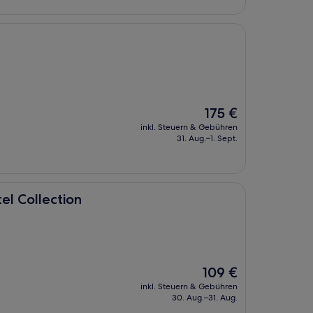
Der
175 €
Preis
inkl. Steuern & Gebühren
beträgt
31. Aug.–1. Sept.
175 €
n
el Collection
Der
109 €
Preis
inkl. Steuern & Gebühren
beträgt
30. Aug.–31. Aug.
109 €