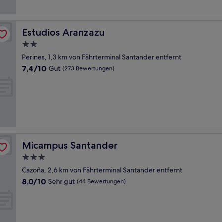
Estudios Aranzazu
Estudios Aranzazu
2.0-
Sterne-
Perines, 1,3 km von Fährterminal Santander entfernt
Unterkunft
7.4
7,4/10
Gut
(273 Bewertungen)
von
10,
Gut,
(273
Bewertungen)
Micampus Santander
Micampus Santander
3.0-
Sterne-
Cazoña, 2,6 km von Fährterminal Santander entfernt
Unterkunft
8.0
8,0/10
Sehr gut
(44 Bewertungen)
von
10,
Sehr
gut,