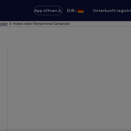
•
App öffnen
EUR
Unterkunft registr
ander
Hotels nahe Fährterminal Santander