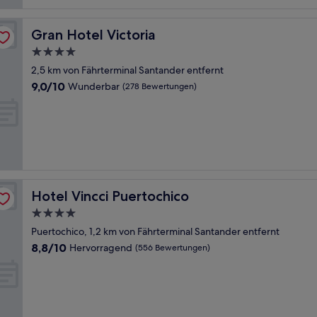
Gran Hotel Victoria
Gran Hotel Victoria
4.0-
Sterne-
2,5 km von Fährterminal Santander entfernt
Unterkunft
9.0
9,0/10
Wunderbar
(278 Bewertungen)
von
10,
Wunderbar,
(278
Bewertungen)
Hotel Vincci Puertochico
Hotel Vincci Puertochico
4.0-
Sterne-
Puertochico, 1,2 km von Fährterminal Santander entfernt
Unterkunft
8.8
8,8/10
Hervorragend
(556 Bewertungen)
von
10,
Hervorragend,
(556
Bewertungen)