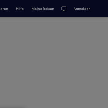
ieren
Hilfe
Meine Reisen
Anmelden