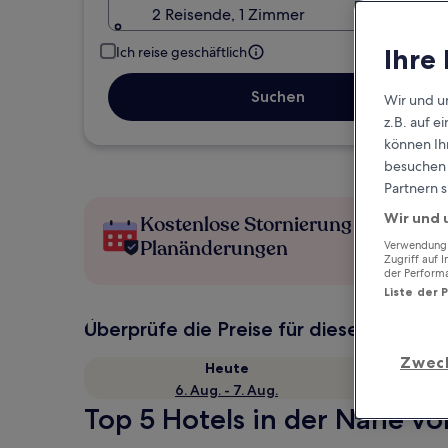
2 Reisende, 1 Zimmer
Ihre
Ich reise geschäftlich
Suchen
Wir und u
z.B. auf 
können Ihr
besuchen S
Partnern s
Wir und 
Kostenlose Stornierung bei
Planänderungen
Verwendung g
Zugriff auf 
der Perform
Liste der 
Überprüfe die Preise für diese Daten
Zwec
Heute
6. Aug. - 7. Aug.
Top 5 Hotels in der Nähe vo