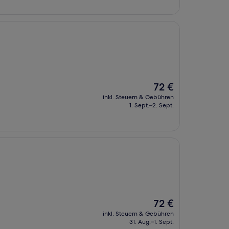
Der
72 €
Preis
inkl. Steuern & Gebühren
beträgt
1. Sept.–2. Sept.
72 €
Der
72 €
Preis
inkl. Steuern & Gebühren
beträgt
31. Aug.–1. Sept.