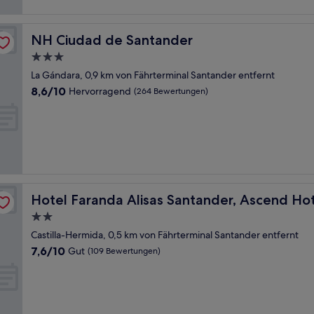
NH Ciudad de Santander
NH Ciudad de Santander
3.0-
Sterne-
La Gándara, 0,9 km von Fährterminal Santander entfernt
Unterkunft
8.6
8,6/10
Hervorragend
(264 Bewertungen)
von
10,
Hervorragend,
(264
Bewertungen)
llection
Hotel Faranda Alisas Santander, Ascend Hotel Collectio
Hotel Faranda Alisas Santander, Ascend Hot
2.0-
Sterne-
Castilla-Hermida, 0,5 km von Fährterminal Santander entfernt
Unterkunft
7.6
7,6/10
Gut
(109 Bewertungen)
von
10,
Gut,
(109
Bewertungen)