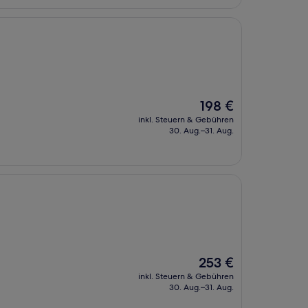
Der
198 €
Preis
inkl. Steuern & Gebühren
beträgt
30. Aug.–31. Aug.
198 €
Der
253 €
Preis
inkl. Steuern & Gebühren
beträgt
30. Aug.–31. Aug.
253 €