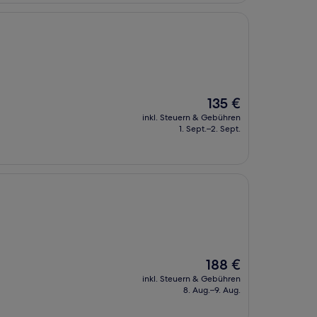
Der
135 €
Preis
inkl. Steuern & Gebühren
beträgt
1. Sept.–2. Sept.
135 €
Der
188 €
Preis
inkl. Steuern & Gebühren
beträgt
8. Aug.–9. Aug.
188 €