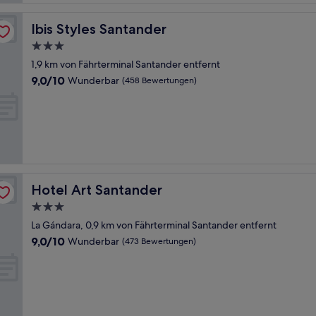
Ibis Styles Santander
Ibis Styles Santander
3.0-
Sterne-
1,9 km von Fährterminal Santander entfernt
Unterkunft
9.0
9,0/10
Wunderbar
(458 Bewertungen)
von
10,
Wunderbar,
(458
Bewertungen)
Hotel Art Santander
Hotel Art Santander
3.0-
Sterne-
La Gándara, 0,9 km von Fährterminal Santander entfernt
Unterkunft
9.0
9,0/10
Wunderbar
(473 Bewertungen)
von
10,
Wunderbar,
(473
Bewertungen)