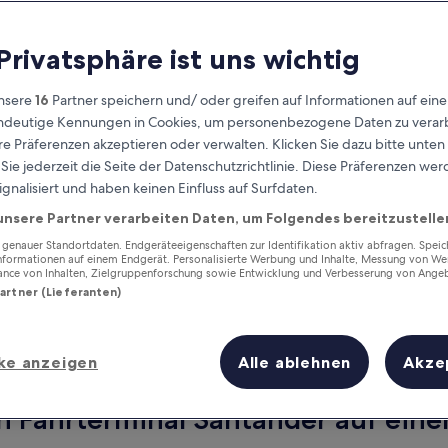
 Privatsphäre ist uns wichtig
nsere
16
Partner speichern und/ oder greifen auf Informationen auf ein
eindeutige Kennungen in Cookies, um personenbezogene Daten zu verarb
e Präferenzen akzeptieren oder verwalten. Klicken Sie dazu bitte unten
ie jederzeit die Seite der Datenschutzrichtlinie. Diese Präferenzen we
ignalisiert und haben keinen Einfluss auf Surfdaten.
unsere Partner verarbeiten Daten, um Folgendes bereitzustelle
Verdiene Prämien für jede
wahrgenommene Übernachtung
enauer Standortdaten. Endgeräteeigenschaften zur Identifikation aktiv abfragen. Spei
Informationen auf einem Endgerät. Personalisierte Werbung und Inhalte, Messung von We
ance von Inhalten, Zielgruppenforschung sowie Entwicklung und Verbesserung von Ange
Partner (Lieferanten)
ke anzeigen
Alle ablehnen
Akze
Morgen
Dieses Wochenende
7. Aug. - 8. Aug.
7. Aug. - 9. Aug.
n Fährterminal Santander auf einen