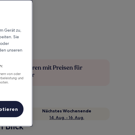
em Gerät zu,
eiten. Sie
 oder
rden unseren
n:
Mehr sparen mit Preisen für
Mitglieder
chern von oder
rbeleistung und
boten.
ptieren
Nächstes Wochenende
14. Aug. - 16. Aug.
 Blick