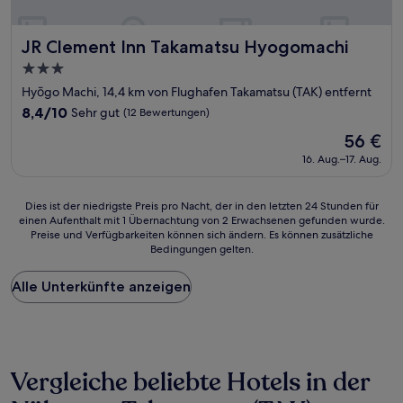
JR Clement Inn Takamatsu Hyogomachi
JR Clement Inn Takamatsu Hyogomachi
3.0-
Sterne-
Hyōgo Machi, 14,4 km von Flughafen Takamatsu (TAK) entfernt
Unterkunft
8.4
8,4/10
Sehr gut
(12 Bewertungen)
von
Der
56 €
10,
Preis
Sehr
16. Aug.–17. Aug.
beträgt
gut,
56 €
(12
Dies
Dies ist der niedrigste Preis pro Nacht, der in den letzten 24 Stunden für
Bewertungen)
einen Aufenthalt mit 1 Übernachtung von 2 Erwachsenen gefunden wurde.
ist
Preise und Verfügbarkeiten können sich ändern. Es können zusätzliche
der
Bedingungen gelten.
niedrigste
Preis
Alle Unterkünfte anzeigen
pro
Nacht,
der
in
den
letzten
Vergleiche beliebte Hotels in der
24 Stunden
für