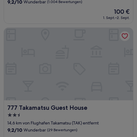
Unterkunft
9.2
9,2/10
Wunderbar
(1.004 Bewertungen)
von
Der
100 €
10,
Preis
Wunderbar,
1. Sept.–2. Sept.
beträgt
(1.004
100 €
Bewertungen)
777 Takamatsu Guest House
777 Takamatsu Guest House
777 Takamatsu Guest House
2.5-
Sterne-
14,6 km von Flughafen Takamatsu (TAK) entfernt
Unterkunft
9.2
9,2/10
Wunderbar
(29 Bewertungen)
von