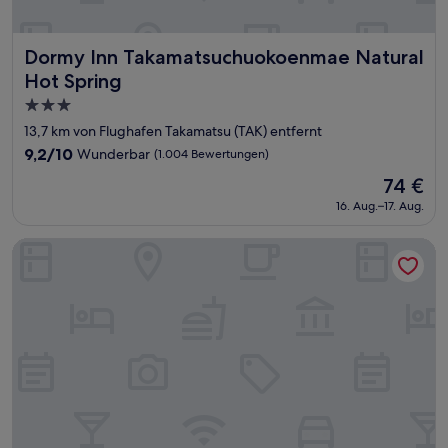
Dormy Inn Takamatsuchuokoenmae Natural Hot Spring
Dormy Inn Takamatsuchuokoenmae Natural
Hot Spring
3.0-
Sterne-
13,7 km von Flughafen Takamatsu (TAK) entfernt
Unterkunft
9.2
9,2/10
Wunderbar
(1.004 Bewertungen)
von
Der
74 €
10,
Preis
Wunderbar,
16. Aug.–17. Aug.
beträgt
(1.004
74 €
Bewertungen)
JR Clement Inn Takamatsu Hyogomachi