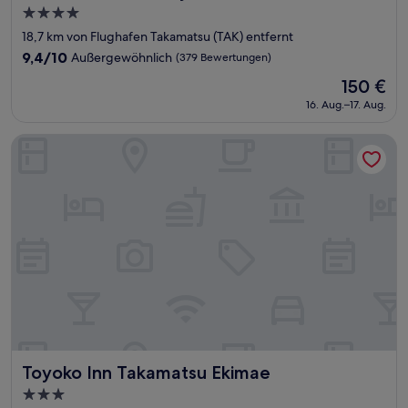
4.0-
Sterne-
18,7 km von Flughafen Takamatsu (TAK) entfernt
Unterkunft
9.4
9,4/10
Außergewöhnlich
(379 Bewertungen)
von
Der
150 €
10,
Preis
Außergewöhnlich,
16. Aug.–17. Aug.
beträgt
(379
150 €
Bewertungen)
Toyoko Inn Takamatsu Ekimae
Toyoko Inn Takamatsu Ekimae
Toyoko Inn Takamatsu Ekimae
3.0-