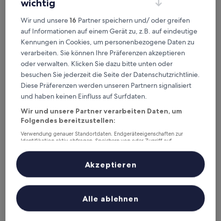
wichtig
Wir und unsere
16
Partner speichern und/ oder greifen
auf Informationen auf einem Gerät zu, z.B. auf eindeutige
The Chelsea Breath
The Chelsea Breath
Kennungen in Cookies, um personenbezogene Daten zu
3.0-
verarbeiten. Sie können Ihre Präferenzen akzeptieren
Sterne-
3,9 km von Flughafen Takamatsu (TAK) entfernt
oder verwalten. Klicken Sie dazu bitte unten oder
Unterkunft
9.4
9,4/10
Außergewöhnlich
(35 Bewertungen)
besuchen Sie jederzeit die Seite der Datenschutzrichtlinie.
von
Diese Präferenzen werden unseren Partnern signalisiert
Der
181 €
10,
Preis
und haben keinen Einfluss auf Surfdaten.
Außergewöhnlich,
24. Aug.–25. Aug.
beträgt
(35
Wir und unsere Partner verarbeiten Daten, um
181 €
Bewertungen)
Kiyomi Sanso Hanajukai
Folgendes bereitzustellen:
Verwendung genauer Standortdaten. Endgeräteeigenschaften zur
Identifikation aktiv abfragen. Speichern von oder Zugriff auf
Informationen auf einem Endgerät. Personalisierte Werbung und
Inhalte, Messung von Werbeleistung und der Performance von Inhalten,
Zielgruppenforschung sowie Entwicklung und Verbesserung von
Akzeptieren
Angeboten.
Liste der Partner (Lieferanten)
Alle ablehnen