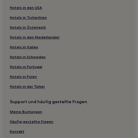
Kankō Dōri: Hotels
Hotels in den USA
Kokubunji Chō Kashihara: Hotels
Hotels in Tschechien
Tahi-Kami Machi: Hotels
Hotels in Österreich
Ayagawa Hotels
Hotels in den Niederlanden
Takinomiya Hotels
Hotels in Italien
Kamino Chō: Hotels
Kōnan Chō Yokoi: Hotels
Hotels in Schweden
Ōta-Kami Machi: Hotels
Hotels in Portugal
Manno Hotels
Hotels in Polen
Kokubunji Chō Kokubu: Hotels
Hotels in der Türkei
Hayashi Bezirk: Hotels
Support und häufig gestellte Fragen
Higashi-Ueta Bezirk: Hotels
Meine Buchungen
Nariai Chō: Hotels
Minami-Shin Machi: Hotels
Häufig gestellte Fragen
Kagawa Chō Asano: Hotels
Kontakt