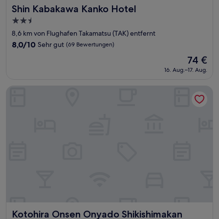
Shin Kabakawa Kanko Hotel
Shin Kabakawa Kanko Hotel
2.5-
Sterne-
8,6 km von Flughafen Takamatsu (TAK) entfernt
Unterkunft
8.0
8,0/10
Sehr gut
(69 Bewertungen)
von
Der
74 €
10,
Preis
Sehr
16. Aug.–17. Aug.
beträgt
gut,
74 €
(69
Kotohira Onsen Onyado Shikishimakan
Bewertungen)
Kotohira Onsen Onyado Shikishimakan
Kotohira Onsen Onyado Shikishimakan