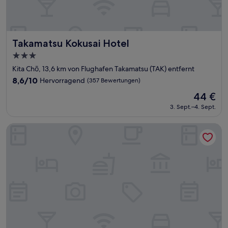
Takamatsu Kokusai Hotel
Takamatsu Kokusai Hotel
3.0-
Sterne-
Kita Chō, 13,6 km von Flughafen Takamatsu (TAK) entfernt
Unterkunft
8.6
8,6/10
Hervorragend
(357 Bewertungen)
von
Der
44 €
10,
Preis
Hervorragend,
3. Sept.–4. Sept.
beträgt
(357
44 €
Bewertungen)
Dormy Inn Takamatsuchuokoenmae Natural Hot Spring