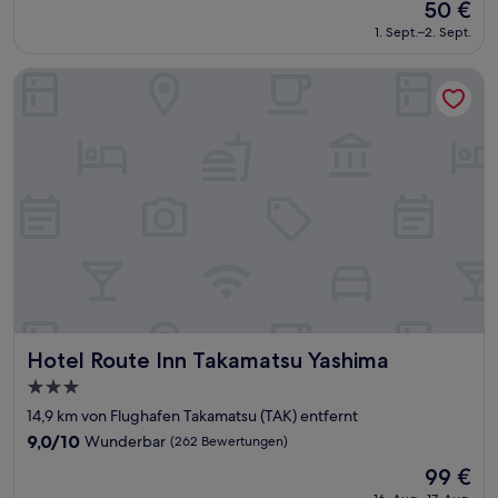
Der
50 €
10,
Preis
Wunderbar,
1. Sept.–2. Sept.
beträgt
(29
50 €
Bewertungen)
Hotel Route Inn Takamatsu Yashima
Hotel Route Inn Takamatsu Yashima
Hotel Route Inn Takamatsu Yashima
3.0-
Sterne-
14,9 km von Flughafen Takamatsu (TAK) entfernt
Unterkunft
9.0
9,0/10
Wunderbar
(262 Bewertungen)
von
Der
99 €
10,
Preis