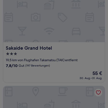
Sakaide Grand Hotel
Sakaide Grand Hotel
3.0-
Sterne-
19,5 km von Flughafen Takamatsu (TAK) entfernt
Unterkunft
7.8
7,8/10
Gut
(197 Bewertungen)
von
Der
55 €
10,
Preis
Gut,
30. Aug.–31. Aug.
beträgt
(197
55 €
Bewertungen)
Kotohira River Side Hotel