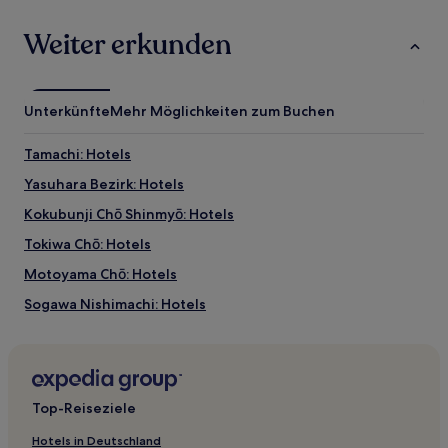
Weiter erkunden
Unterkünfte
Mehr Möglichkeiten zum Buchen
Tamachi: Hotels
Yasuhara Bezirk: Hotels
Kokubunji Chō Shinmyō: Hotels
Tokiwa Chō: Hotels
Motoyama Chō: Hotels
Sogawa Nishimachi: Hotels
Kokubunji Chō Nii: Hotels
Kameda Chō: Hotels
Kōnan Chō Yoshimitsu: Hotels
Top-Reiseziele
Kita Chō: Hotels
Hotels in Deutschland