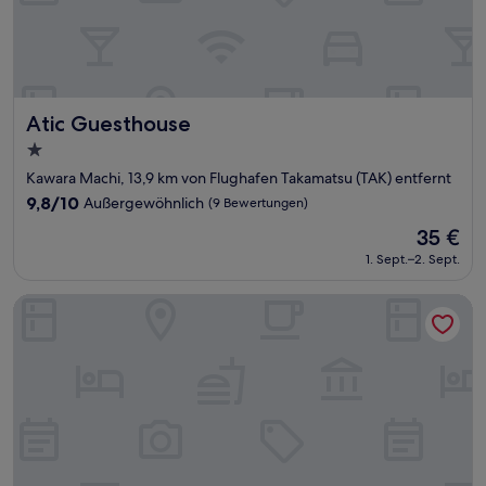
Atic Guesthouse
Atic Guesthouse
1.0-
Stern-
Kawara Machi, 13,9 km von Flughafen Takamatsu (TAK) entfernt
Unterkunft
9.8
9,8/10
Außergewöhnlich
(9 Bewertungen)
von
Der
35 €
10,
Preis
Außergewöhnlich,
1. Sept.–2. Sept.
beträgt
(9
35 €
Bewertungen)
Takamatsu Kokusai Hotel