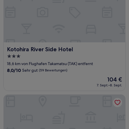
Kotohira River Side Hotel
Kotohira River Side Hotel
3.0-
Sterne-
18,6 km von Flughafen Takamatsu (TAK) entfernt
Unterkunft
8.0
8,0/10
Sehr gut
(59 Bewertungen)
von
Der
104 €
10,
Preis
Sehr
7. Sept.–8. Sept.
beträgt
gut,
104 €
(59
Toyoko Inn Takamatsu Hyogomachi
Bewertungen)