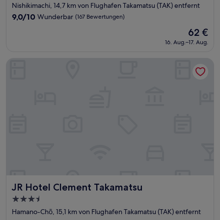
Sterne-
Nishikimachi, 14,7 km von Flughafen Takamatsu (TAK) entfernt
Unterkunft
9.0
9,0/10
Wunderbar
(167 Bewertungen)
von
Der
62 €
10,
Preis
Wunderbar,
16. Aug.–17. Aug.
beträgt
(167
62 €
Bewertungen)
JR Hotel Clement Takamatsu
JR Hotel Clement Takamatsu
JR Hotel Clement Takamatsu
3.5-
Sterne-
Hamano-Chō, 15,1 km von Flughafen Takamatsu (TAK) entfernt