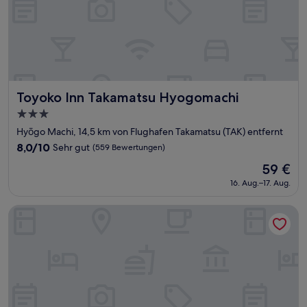
Toyoko Inn Takamatsu Hyogomachi
Toyoko Inn Takamatsu Hyogomachi
3.0-
Sterne-
Hyōgo Machi, 14,5 km von Flughafen Takamatsu (TAK) entfernt
Unterkunft
8.0
8,0/10
Sehr gut
(559 Bewertungen)
von
Der
59 €
10,
Preis
Sehr
16. Aug.–17. Aug.
beträgt
gut,
59 €
(559
Atic Guesthouse
Bewertungen)