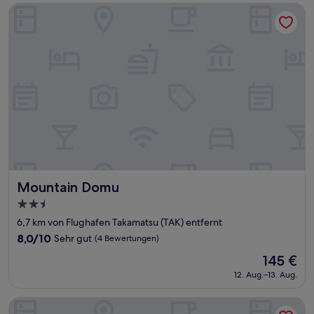
144 €
Bewertungen)
Mountain Domu
Mountain Domu
Mountain Domu
2.5-
Sterne-
6,7 km von Flughafen Takamatsu (TAK) entfernt
Unterkunft
8.0
8,0/10
Sehr gut
(4 Bewertungen)
von
Der
145 €
10,
Preis
Sehr
12. Aug.–13. Aug.
beträgt
gut,
145 €
(4
Kotohira Grand Hotel Sakuranosho
Bewertungen)