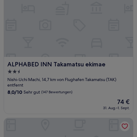
ALPHABED INN Takamatsu ekimae
ALPHABED INN Takamatsu ekimae
2.5-
Sterne-
Nishi-Uchi Machi, 14,7 km von Flughafen Takamatsu (TAK)
Unterkunft
entfernt
8.0
8,0/10
Sehr gut
(147 Bewertungen)
von
Der
74 €
10,
Preis
Sehr
31. Aug.–1. Sept.
beträgt
gut,
74 €
(147
Sakaide Grand Hotel
Bewertungen)