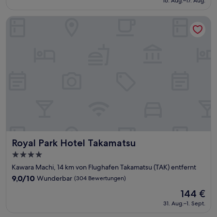
Wunderbar,
16. Aug.–17. Aug.
beträgt
(262
99 €
Bewertungen)
Royal Park Hotel Takamatsu
Royal Park Hotel Takamatsu
Royal Park Hotel Takamatsu
4.0-
Sterne-
Kawara Machi, 14 km von Flughafen Takamatsu (TAK) entfernt
Unterkunft
9.0
9,0/10
Wunderbar
(304 Bewertungen)
von
Der
144 €
10,
Preis
Wunderbar,
31. Aug.–1. Sept.
beträgt
(304