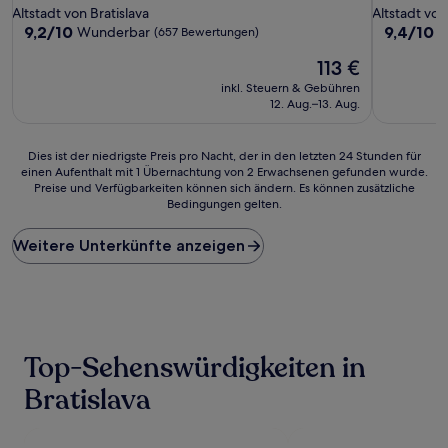
Sterne-
Sterne-
Altstadt von Bratislava
Altstadt von
Unterkunft
Unterkunf
9.2
9.4
9,2/10
9,4/10
Wunderbar
A
(657 Bewertungen)
von
von
Der
113 €
10,
10,
Preis
Wunderbar,
Außergewö
inkl. Steuern & Gebühren
beträgt
(657
(1.005
12. Aug.–13. Aug.
113 €
Bewertungen)
Bewertun
Dies
Dies ist der niedrigste Preis pro Nacht, der in den letzten 24 Stunden für
einen Aufenthalt mit 1 Übernachtung von 2 Erwachsenen gefunden wurde.
ist
Preise und Verfügbarkeiten können sich ändern. Es können zusätzliche
der
Bedingungen gelten.
niedrigste
Preis
Weitere Unterkünfte anzeigen
pro
Nacht,
der
in
den
letzten
24 Stunden
Top-Sehenswürdigkeiten in
für
einen
Bratislava
Aufenthalt
mit
1 Übernachtung