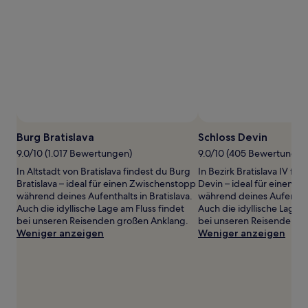
von
2 Erwachsenen
gefunden
wurde.
Preise
und
Verfügbarkeiten
können
sich
ändern.
Es
Burg Bratislava
Schloss Devin
können
9.0/10 (1.017 Bewertungen)
9.0/10 (405 Bewertungen
zusätzliche
Bedingungen
In Altstadt von Bratislava findest du Burg
In Bezirk Bratislava IV fin
gelten.
Bratislava – ideal für einen Zwischenstopp
Devin – ideal für einen 
während deines Aufenthalts in Bratislava.
während deines Aufenthalt
Auch die idyllische Lage am Fluss findet
Auch die idyllische Lage a
bei unseren Reisenden großen Anklang.
bei unseren Reisenden g
Weniger anzeigen
Weniger anzeigen