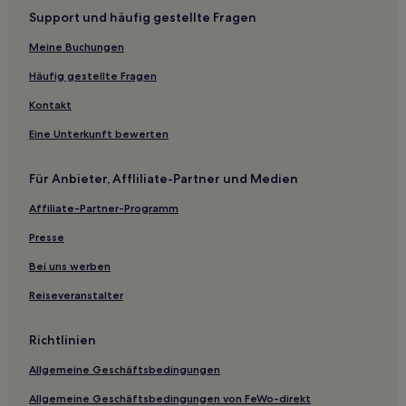
Support und häufig gestellte Fragen
Podunajské Biskupice: Hotels
Meine Buchungen
Hotels nahe Verkehrsmuseum Bratislava
Hotels nahe Tehelne Pole Stadion
Häufig gestellte Fragen
Hotels nahe Maximilianbrunnen
Kontakt
Malý Biel: Hotels
Eine Unterkunft bewerten
Hotels nahe Slowakisches Nationaltheater
Für Anbieter, Affliliate-Partner und Medien
Hotels nahe Peugeot Arena
Affiliate-Partner-Programm
Hotels nahe TIPOS Arena
Presse
Hotels nahe Bahnhof Bratislava Predmestie
Hotels nahe Naturkundemuseum
Bei uns werben
Hotels nahe Aupark Einkaufszentrum
Reiseveranstalter
Devínska Nová Ves: Hotels
Richtlinien
Hotels nahe Horský Park
Allgemeine Geschäftsbedingungen
Bezirk Pezinok: Hotels
Allgemeine Geschäftsbedingungen von FeWo-direkt
Kaplna Hotels