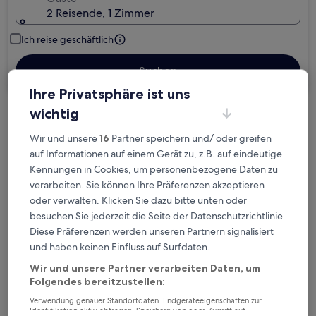
2 Reisende, 1 Zimmer
Ich reise geschäftlich
Suchen
Ihre Privatsphäre ist uns
wichtig
Kostenlose Stornierung bei
Wir und unsere
16
Partner speichern und/ oder greifen
Planänderungen
auf Informationen auf einem Gerät zu, z.B. auf eindeutige
Kennungen in Cookies, um personenbezogene Daten zu
Verdiene Prämien für jede
verarbeiten. Sie können Ihre Präferenzen akzeptieren
wahrgenommene Übernachtung
oder verwalten. Klicken Sie dazu bitte unten oder
besuchen Sie jederzeit die Seite der Datenschutzrichtlinie.
Mehr sparen mit Preisen für Mitglieder
Diese Präferenzen werden unseren Partnern signalisiert
und haben keinen Einfluss auf Surfdaten.
Wir und unsere Partner verarbeiten Daten, um
Folgendes bereitzustellen:
Überprüfe die Preise für diese Daten
Verwendung genauer Standortdaten. Endgeräteeigenschaften zur
Identifikation aktiv abfragen. Speichern von oder Zugriff auf