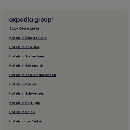
Luxus in Senec
Familien in Senec
Lgbtqia-Freundliche in Bratislava
Top-Reiseziele
Hotels mit Pool in Bratislava
Hotels in Deutschland
Hotels mit Parkplatz in Bratislava
Hotels in den USA
Familien in Bratislava
Hotels in Tschechien
Hotels mit Küchenzeile in Bratislava
Hotels in Österreich
Hotels mit inbegriffenem Frühstück in Bratislava
Hotels in den Niederlanden
Luxus in Bratislava
Hotels in Italien
Hotels mit Fitnessbereich in Bratislava
Günstige in Bratislava
Hotels in Schweden
Hotels mit Wellnessbereich in Bratislava
Hotels in Portugal
Hotels nahe Weihnachtsmarkt Bratislava
Hotels in Polen
Vajnory: Hotels
Hotels in der Türkei
Ružinov: Hotels