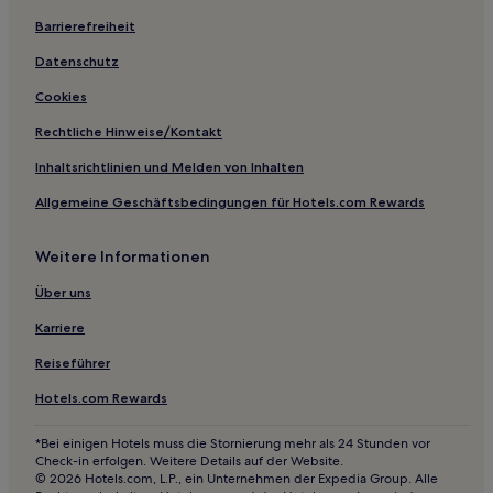
Barrierefreiheit
Píla Hotels
Most pri Bratislave Hotels
Datenschutz
Hotels nahe Slavin Gedenkfriedhof
Cookies
Hotels nahe Devínska Kobyla
Rechtliche Hinweise/Kontakt
Zahorska Bystrica: Hotels
Inhaltsrichtlinien und Melden von Inhalten
Hotels nahe Wächter
Allgemeine Geschäftsbedingungen für Hotels.com Rewards
Devín: Hotels
Weitere Informationen
Hotels nahe Slavin-Monument
Hotels nahe Schloss Devin
Über uns
Petrzalka: Hotels
Karriere
Rusovce: Hotels
Reiseführer
Dubravka: Hotels
Hotels.com Rewards
Lamač: Hotels
*Bei einigen Hotels muss die Stornierung mehr als 24 Stunden vor
Hotels nahe Michaelstor
Check-in erfolgen. Weitere Details auf der Website.
© 2026 Hotels.com, L.P., ein Unternehmen der Expedia Group. Alle
Hotels nahe Bahnhof Bratislava-Petrzalka