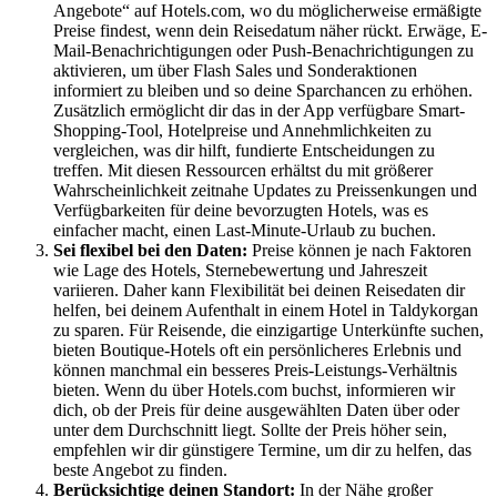
Angebote“ auf Hotels.com, wo du möglicherweise ermäßigte
Preise findest, wenn dein Reisedatum näher rückt. Erwäge, E-
Mail-Benachrichtigungen oder Push-Benachrichtigungen zu
aktivieren, um über Flash Sales und Sonderaktionen
informiert zu bleiben und so deine Sparchancen zu erhöhen.
Zusätzlich ermöglicht dir das in der App verfügbare Smart-
Shopping-Tool, Hotelpreise und Annehmlichkeiten zu
vergleichen, was dir hilft, fundierte Entscheidungen zu
treffen. Mit diesen Ressourcen erhältst du mit größerer
Wahrscheinlichkeit zeitnahe Updates zu Preissenkungen und
Verfügbarkeiten für deine bevorzugten Hotels, was es
einfacher macht, einen Last-Minute-Urlaub zu buchen.
Sei flexibel bei den Daten:
Preise können je nach Faktoren
wie Lage des Hotels, Sternebewertung und Jahreszeit
variieren. Daher kann Flexibilität bei deinen Reisedaten dir
helfen, bei deinem Aufenthalt in einem Hotel in Taldykorgan
zu sparen. Für Reisende, die einzigartige Unterkünfte suchen,
bieten Boutique-Hotels oft ein persönlicheres Erlebnis und
können manchmal ein besseres Preis-Leistungs-Verhältnis
bieten. Wenn du über Hotels.com buchst, informieren wir
dich, ob der Preis für deine ausgewählten Daten über oder
unter dem Durchschnitt liegt. Sollte der Preis höher sein,
empfehlen wir dir günstigere Termine, um dir zu helfen, das
beste Angebot zu finden.
Berücksichtige deinen Standort:
In der Nähe großer