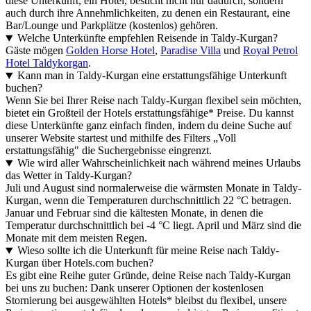
diese Unterkunft, ein Hotel, besticht nicht nur dadurch, sondern
auch durch ihre Annehmlichkeiten, zu denen ein Restaurant, eine
Bar/Lounge und Parkplätze (kostenlos) gehören.
Welche Unterkünfte empfehlen Reisende in Taldy-Kurgan?
Gäste mögen
Golden Horse Hotel
,
Paradise Villa
und
Royal Petrol
Hotel Taldykorgan
.
Kann man in Taldy-Kurgan eine erstattungsfähige Unterkunft
buchen?
Wenn Sie bei Ihrer Reise nach Taldy-Kurgan flexibel sein möchten,
bietet ein Großteil der Hotels erstattungsfähige* Preise. Du kannst
diese Unterkünfte ganz einfach finden, indem du deine Suche auf
unserer Website startest und mithilfe des Filters „Voll
erstattungsfähig" die Suchergebnisse eingrenzt.
Wie wird aller Wahrscheinlichkeit nach während meines Urlaubs
das Wetter in Taldy-Kurgan?
Juli und August sind normalerweise die wärmsten Monate in Taldy-
Kurgan, wenn die Temperaturen durchschnittlich 22 °C betragen.
Januar und Februar sind die kältesten Monate, in denen die
Temperatur durchschnittlich bei -4 °C liegt. April und März sind die
Monate mit dem meisten Regen.
Wieso sollte ich die Unterkunft für meine Reise nach Taldy-
Kurgan über Hotels.com buchen?
Es gibt eine Reihe guter Gründe, deine Reise nach Taldy-Kurgan
bei uns zu buchen: Dank unserer Optionen der kostenlosen
Stornierung bei ausgewählten Hotels* bleibst du flexibel, unsere