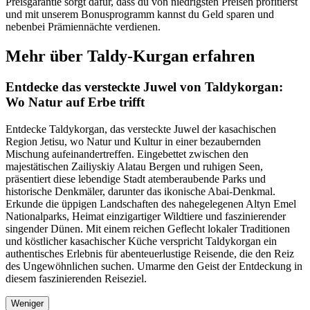
Preisgarantie sorgt dafür, dass du von niedrigsten Preisen profitierst
und mit unserem Bonusprogramm kannst du Geld sparen und
nebenbei Prämiennächte verdienen.
Mehr über Taldy-Kurgan erfahren
Entdecke das versteckte Juwel von Taldykorgan:
Wo Natur auf Erbe trifft
Entdecke Taldykorgan, das versteckte Juwel der kasachischen
Region Jetisu, wo Natur und Kultur in einer bezaubernden
Mischung aufeinandertreffen. Eingebettet zwischen den
majestätischen Zailiyskiy Alatau Bergen und ruhigen Seen,
präsentiert diese lebendige Stadt atemberaubende Parks und
historische Denkmäler, darunter das ikonische Abai-Denkmal.
Erkunde die üppigen Landschaften des nahegelegenen Altyn Emel
Nationalparks, Heimat einzigartiger Wildtiere und faszinierender
singender Dünen. Mit einem reichen Geflecht lokaler Traditionen
und köstlicher kasachischer Küche verspricht Taldykorgan ein
authentisches Erlebnis für abenteuerlustige Reisende, die den Reiz
des Ungewöhnlichen suchen. Umarme den Geist der Entdeckung in
diesem faszinierenden Reiseziel.
Weniger