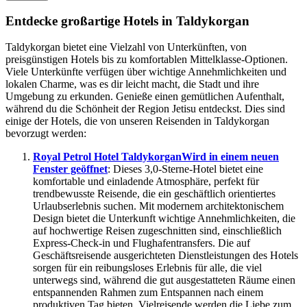
Entdecke großartige Hotels in Taldykorgan
Taldykorgan bietet eine Vielzahl von Unterkünften, von
preisgünstigen Hotels bis zu komfortablen Mittelklasse-Optionen.
Viele Unterkünfte verfügen über wichtige Annehmlichkeiten und
lokalen Charme, was es dir leicht macht, die Stadt und ihre
Umgebung zu erkunden. Genieße einen gemütlichen Aufenthalt,
während du die Schönheit der Region Jetisu entdeckst. Dies sind
einige der Hotels, die von unseren Reisenden in Taldykorgan
bevorzugt werden:
Royal Petrol Hotel Taldykorgan
Wird in einem neuen
Fenster geöffnet
: Dieses 3,0-Sterne-Hotel bietet eine
komfortable und einladende Atmosphäre, perfekt für
trendbewusste Reisende, die ein geschäftlich orientiertes
Urlaubserlebnis suchen. Mit modernem architektonischem
Design bietet die Unterkunft wichtige Annehmlichkeiten, die
auf hochwertige Reisen zugeschnitten sind, einschließlich
Express-Check-in und Flughafentransfers. Die auf
Geschäftsreisende ausgerichteten Dienstleistungen des Hotels
sorgen für ein reibungsloses Erlebnis für alle, die viel
unterwegs sind, während die gut ausgestatteten Räume einen
entspannenden Rahmen zum Entspannen nach einem
produktiven Tag bieten. Vielreisende werden die Liebe zum