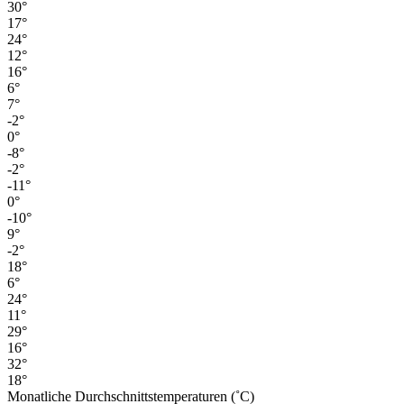
30°
17°
24°
12°
16°
6°
7°
-2°
0°
-8°
-2°
-11°
0°
-10°
9°
-2°
18°
6°
24°
11°
29°
16°
32°
18°
Monatliche Durchschnittstemperaturen (˚C)