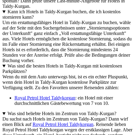
spontan? Dann prüfe unsere Last-minute-Angebote für Hotels in
Taldy-Kurgan.
Kann ich Hotels in Taldy-Kurgan buchen, die ich kostenlos
stornieren kann?
Um ein erstattungsfähiges Hotel in Taldy-Kurgan zu buchen, wähle
auf der Seite mit den Suchergebnissen unter „Stornierungsoptionen
der Unterkunft" ganz einfach „Voll erstattungsfähige Unterkunft"
aus. Viele Hotels ermöglichen die kostenlose Stornierung, sodass du
im Falle einer Stornierung eine Rückerstattung erhältst. Bei einigen
Hotels ist es erforderlich, dass die Stornierung mindestens 24
Stunden vor der Anreise erfolgt. Prüfe also die Bedingungen deiner
Buchung vorher.
Was sind die besten Hotels in Taldy-Kurgan mit kostenlosen
Parkplätzen?
Wenn du mit dem Auto unterwegs bist, ist es ein echter Pluspunkt,
wenn dein Hotel in Taldy-Kurgan kostenlose Parkplätze zur
Verfügung stellt. Zu den Favoriten unserer Reisenden zählen:
Royal Petrol Hotel Taldykorgan
: ein Hotel mit einer
durchschnittlichen Gästebewertung von 7 von 10.
Was sind beliebte Hotels im Zentrum von Taldy-Kurgan?
Du suchst nach Hotels im Zentrum von Taldy-Kurgan? Dann wirf
einen Blick auf
Royal Petrol Hotel Taldykorgan
. Reisende lieben
Royal Petrol Hotel Taldykorgan wegen der erstklassigen Lage. Aber