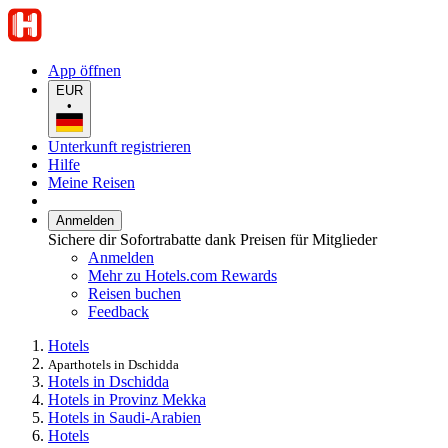
App öffnen
EUR
•
Unterkunft registrieren
Hilfe
Meine Reisen
Anmelden
Sichere dir Sofortrabatte dank Preisen für Mitglieder
Anmelden
Mehr zu Hotels.com Rewards
Reisen buchen
Feedback
Hotels
Aparthotels in Dschidda
Hotels in Dschidda
Hotels in Provinz Mekka
Hotels in Saudi-Arabien
Hotels