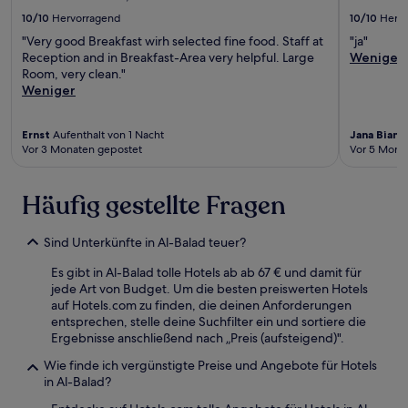
10/10
Hervorragend
10/10
Herv
"Very good Breakfast wirh selected fine food. Staff at
"ja"
Reception and in Breakfast-Area very helpful. Large
Weniger
Room, very clean."
Weniger
Ernst
Aufenthalt von 1 Nacht
Jana Bianc
Vor 3 Monaten gepostet
Vor 5 Mona
Häufig gestellte Fragen
Sind Unterkünfte in Al-Balad teuer?
Es gibt in Al-Balad tolle Hotels ab ab 67 € und damit für
jede Art von Budget. Um die besten preiswerten Hotels
auf Hotels.com zu finden, die deinen Anforderungen
entsprechen, stelle deine Suchfilter ein und sortiere die
Ergebnisse anschließend nach „Preis (aufsteigend)".
Wie finde ich vergünstigte Preise und Angebote für Hotels
in Al-Balad?