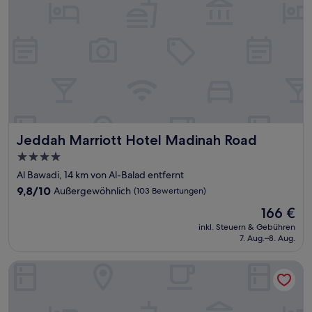
Jeddah Marriott Hotel Madinah Road
Jeddah Marriott Hotel Madinah Road
4.0-
Sterne-
Al Bawadi, 14 km von Al-Balad entfernt
Unterkunft
9.8
9,8/10
Außergewöhnlich
(103 Bewertungen)
von
Der
166 €
10,
Preis
Außergewöhnlich,
inkl. Steuern & Gebühren
beträgt
7. Aug.–8. Aug.
(103
166 €
Bewertungen)
Aluya Hotel