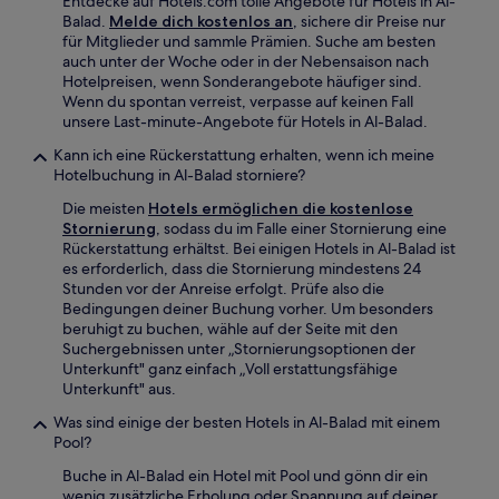
Entdecke auf Hotels.com tolle Angebote für Hotels in Al-
Balad.
Melde dich kostenlos an
, sichere dir Preise nur
für Mitglieder und sammle Prämien. Suche am besten
auch unter der Woche oder in der Nebensaison nach
Hotelpreisen, wenn Sonderangebote häufiger sind.
Wenn du spontan verreist, verpasse auf keinen Fall
unsere Last-minute-Angebote für Hotels in Al-Balad.
Kann ich eine Rückerstattung erhalten, wenn ich meine
Hotelbuchung in Al-Balad storniere?
Die meisten
Hotels ermöglichen die kostenlose
Stornierung
, sodass du im Falle einer Stornierung eine
Rückerstattung erhältst. Bei einigen Hotels in Al-Balad ist
es erforderlich, dass die Stornierung mindestens 24
Stunden vor der Anreise erfolgt. Prüfe also die
Bedingungen deiner Buchung vorher. Um besonders
beruhigt zu buchen, wähle auf der Seite mit den
Suchergebnissen unter „Stornierungsoptionen der
Unterkunft" ganz einfach „Voll erstattungsfähige
Unterkunft" aus.
Was sind einige der besten Hotels in Al-Balad mit einem
Pool?
Buche in Al-Balad ein Hotel mit Pool und gönn dir ein
wenig zusätzliche Erholung oder Spannung auf deiner