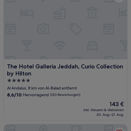
The Hotel Galleria Jeddah, Curio Collection by Hilton
The Hotel Galleria Jeddah, Curio Collection
by Hilton
5.0-
Sterne-
Al Andalus, 8 km von Al-Balad entfernt
Unterkunft
8.6
8,6/10
Hervorragend
(120 Bewertungen)
von
Der
143 €
10,
Preis
Hervorragend,
inkl. Steuern & Gebühren
beträgt
20. Aug.–21. Aug.
(120
143 €
Bewertungen)
Mövenpick Hotel Tahlia Jeddah