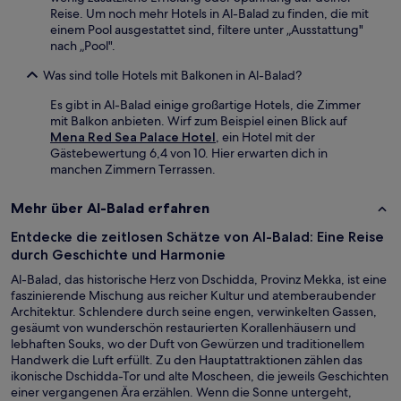
Reise. Um noch mehr Hotels in Al-Balad zu finden, die mit
einem Pool ausgestattet sind, filtere unter „Ausstattung"
nach „Pool".
Was sind tolle Hotels mit Balkonen in Al-Balad?
Es gibt in Al-Balad einige großartige Hotels, die Zimmer
mit Balkon anbieten. Wirf zum Beispiel einen Blick auf
Mena Red Sea Palace Hotel
, ein Hotel mit der
Gästebewertung 6,4 von 10. Hier erwarten dich in
manchen Zimmern Terrassen.
Mehr über Al-Balad erfahren
Entdecke die zeitlosen Schätze von Al-Balad: Eine Reise
durch Geschichte und Harmonie
Al-Balad, das historische Herz von Dschidda, Provinz Mekka, ist eine
faszinierende Mischung aus reicher Kultur und atemberaubender
Architektur. Schlendere durch seine engen, verwinkelten Gassen,
gesäumt von wunderschön restaurierten Korallenhäusern und
lebhaften Souks, wo der Duft von Gewürzen und traditionellem
Handwerk die Luft erfüllt. Zu den Hauptattraktionen zählen das
ikonische Dschidda-Tor und alte Moscheen, die jeweils Geschichten
einer vergangenen Ära erzählen. Wenn die Sonne untergeht,