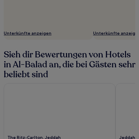
Unterkünfte anzeigen
Unterkünfte anzeige
Sieh dir Bewertungen von Hotels
in Al-Balad an, die bei Gästen sehr
beliebt sind
The Ritz-Carlton, Jeddah
Jeddah Hi
The Ritz-Carlton, Jeddah
Jeddah H