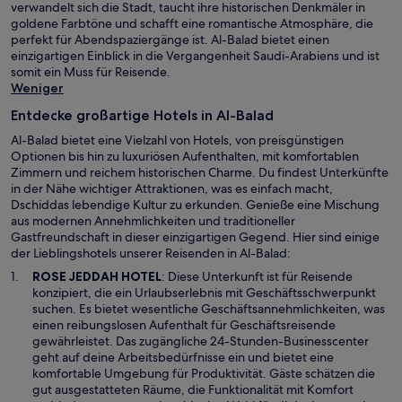
verwandelt sich die Stadt, taucht ihre historischen Denkmäler in
goldene Farbtöne und schafft eine romantische Atmosphäre, die
perfekt für Abendspaziergänge ist. Al-Balad bietet einen
einzigartigen Einblick in die Vergangenheit Saudi-Arabiens und ist
somit ein Muss für Reisende.
Weniger
Entdecke großartige Hotels in Al-Balad
Al-Balad bietet eine Vielzahl von Hotels, von preisgünstigen
Optionen bis hin zu luxuriösen Aufenthalten, mit komfortablen
Zimmern und reichem historischen Charme. Du findest Unterkünfte
in der Nähe wichtiger Attraktionen, was es einfach macht,
Dschiddas lebendige Kultur zu erkunden. Genieße eine Mischung
aus modernen Annehmlichkeiten und traditioneller
Gastfreundschaft in dieser einzigartigen Gegend. Hier sind einige
der Lieblingshotels unserer Reisenden in Al-Balad:
W
ROSE JEDDAH HOTEL
: Diese Unterkunft ist für Reisende
i
konzipiert, die ein Urlaubserlebnis mit Geschäftsschwerpunkt
r
suchen. Es bietet wesentliche Geschäftsannehmlichkeiten, was
d
einen reibungslosen Aufenthalt für Geschäftsreisende
i
gewährleistet. Das zugängliche 24-Stunden-Businesscenter
n
geht auf deine Arbeitsbedürfnisse ein und bietet eine
e
komfortable Umgebung für Produktivität. Gäste schätzen die
i
gut ausgestatteten Räume, die Funktionalität mit Komfort