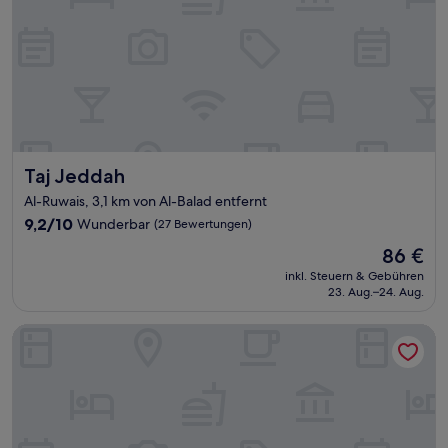
Taj Jeddah
Taj Jeddah
Al-Ruwais, 3,1 km von Al-Balad entfernt
9.2
9,2/10
Wunderbar
(27 Bewertungen)
von
Der
86 €
10,
Preis
Wunderbar,
inkl. Steuern & Gebühren
beträgt
23. Aug.–24. Aug.
(27
86 €
Bewertungen)
Waldorf Astoria Jeddah - Qasr Al Sharq