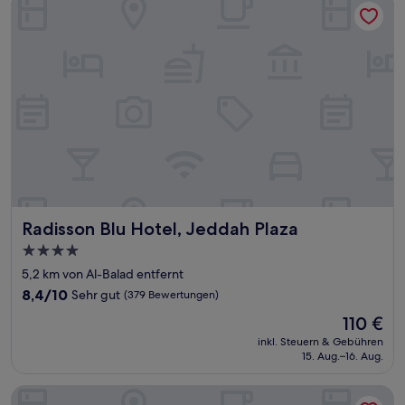
Radisson Blu Hotel, Jeddah Plaza
Radisson Blu Hotel, Jeddah Plaza
4.0-
Sterne-
5,2 km von Al-Balad entfernt
Unterkunft
8.4
8,4/10
Sehr gut
(379 Bewertungen)
von
Der
110 €
10,
Preis
Sehr
inkl. Steuern & Gebühren
beträgt
15. Aug.–16. Aug.
gut,
110 €
(379
Bewertungen)
Jeddah Hilton