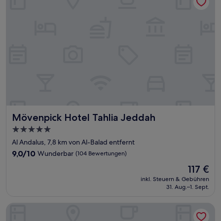
Mövenpick Hotel Tahlia Jeddah
Mövenpick Hotel Tahlia Jeddah
5.0-
Sterne-
Al Andalus, 7,8 km von Al-Balad entfernt
Unterkunft
9.0
9,0/10
Wunderbar
(104 Bewertungen)
von
Der
117 €
10,
Preis
Wunderbar,
inkl. Steuern & Gebühren
beträgt
31. Aug.–1. Sept.
(104
117 €
Bewertungen)
Assila, a Luxury Collection Hotel, Jeddah