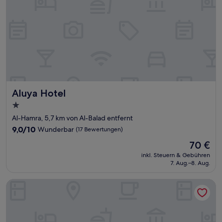
Aluya Hotel
Aluya Hotel
1.0-
Stern-
Al-Hamra, 5,7 km von Al-Balad entfernt
Unterkunft
9.0
9,0/10
Wunderbar
(17 Bewertungen)
von
Der
70 €
10,
Preis
Wunderbar,
inkl. Steuern & Gebühren
beträgt
7. Aug.–8. Aug.
(17
70 €
Bewertungen)
Taj Jeddah