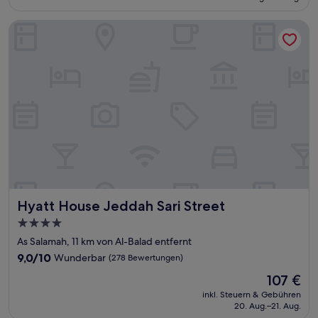
201 €
Bewertungen)
Hyatt House Jeddah Sari Street
Hyatt House Jeddah Sari Street
Hyatt House Jeddah Sari Street
4.0-
Sterne-
As Salamah, 11 km von Al-Balad entfernt
Unterkunft
9.0
9,0/10
Wunderbar
(278 Bewertungen)
von
Der
107 €
10,
Preis
Wunderbar,
inkl. Steuern & Gebühren
beträgt
20. Aug.–21. Aug.
(278
107 €