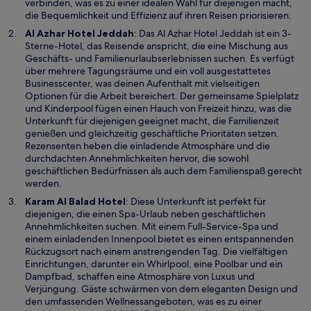
n
verbinden, was es zu einer idealen Wahl für diejenigen macht,
e
die Bequemlichkeit und Effizienz auf ihren Reisen priorisieren.
m
W
Al Azhar Hotel Jeddah
: Das Al Azhar Hotel Jeddah ist ein 3-
n
i
Sterne-Hotel, das Reisende anspricht, die eine Mischung aus
e
r
Geschäfts- und Familienurlaubserlebnissen suchen. Es verfügt
u
d
über mehrere Tagungsräume und ein voll ausgestattetes
e
i
Businesscenter, was deinen Aufenthalt mit vielseitigen
n
n
Optionen für die Arbeit bereichert. Der gemeinsame Spielplatz
F
e
und Kinderpool fügen einen Hauch von Freizeit hinzu, was die
e
i
Unterkunft für diejenigen geeignet macht, die Familienzeit
n
n
genießen und gleichzeitig geschäftliche Prioritäten setzen.
s
e
Rezensenten heben die einladende Atmosphäre und die
t
m
durchdachten Annehmlichkeiten hervor, die sowohl
e
n
geschäftlichen Bedürfnissen als auch dem Familienspaß gerecht
r
e
werden.
g
u
W
Karam Al Balad Hotel
: Diese Unterkunft ist perfekt für
e
e
i
diejenigen, die einen Spa-Urlaub neben geschäftlichen
ö
n
r
Annehmlichkeiten suchen. Mit einem Full-Service-Spa und
f
F
d
einem einladenden Innenpool bietet es einen entspannenden
f
e
i
Rückzugsort nach einem anstrengenden Tag. Die vielfältigen
n
n
n
Einrichtungen, darunter ein Whirlpool, eine Poolbar und ein
e
s
e
Dampfbad, schaffen eine Atmosphäre von Luxus und
t
t
i
Verjüngung. Gäste schwärmen von dem eleganten Design und
e
n
den umfassenden Wellnessangeboten, was es zu einer
r