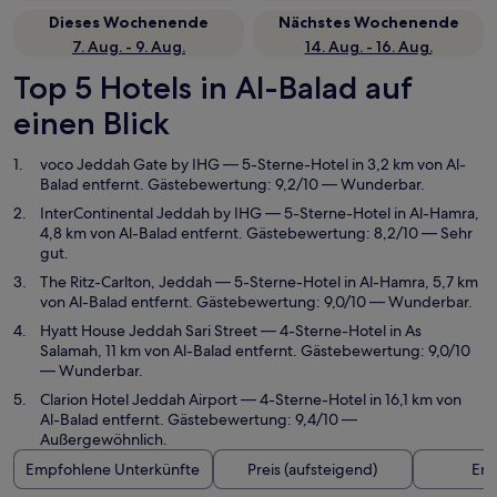
Dieses Wochenende
Nächstes Wochenende
7. Aug. - 9. Aug.
14. Aug. - 16. Aug.
Top 5 Hotels in Al-Balad auf
einen Blick
voco Jeddah Gate by IHG
— 5-Sterne-Hotel in 3,2 km von Al-
Balad entfernt. Gästebewertung: 9,2/10 — Wunderbar.
InterContinental Jeddah by IHG
— 5-Sterne-Hotel in Al-Hamra,
4,8 km von Al-Balad entfernt. Gästebewertung: 8,2/10 — Sehr
gut.
The Ritz-Carlton, Jeddah
— 5-Sterne-Hotel in Al-Hamra, 5,7 km
von Al-Balad entfernt. Gästebewertung: 9,0/10 — Wunderbar.
Hyatt House Jeddah Sari Street
— 4-Sterne-Hotel in As
Salamah, 11 km von Al-Balad entfernt. Gästebewertung: 9,0/10
— Wunderbar.
Clarion Hotel Jeddah Airport
— 4-Sterne-Hotel in 16,1 km von
Al-Balad entfernt. Gästebewertung: 9,4/10 —
Außergewöhnlich.
Empfohlene Unterkünfte
Preis (aufsteigend)
Ent