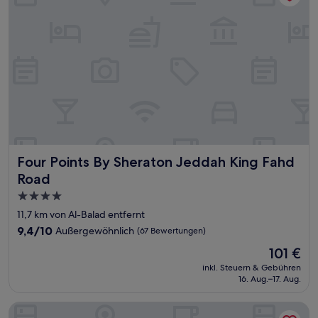
Four Points By Sheraton Jeddah King Fahd Road
Four Points By Sheraton Jeddah King Fahd
Road
4.0-
Sterne-
11,7 km von Al-Balad entfernt
Unterkunft
9.4
9,4/10
Außergewöhnlich
(67 Bewertungen)
von
Der
101 €
10,
Preis
Außergewöhnlich,
inkl. Steuern & Gebühren
beträgt
16. Aug.–17. Aug.
(67
101 €
Bewertungen)
Holiday Inn Jeddah Corniche by IHG