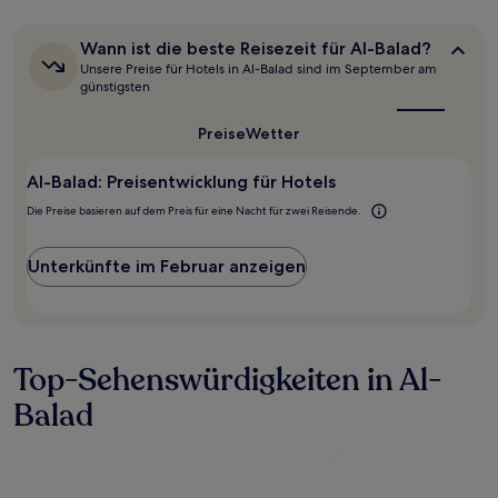
in
den
letzten
Wann
Wann ist die beste Reisezeit für Al-Balad?
24 Stunden
ist
Unsere Preise für Hotels in Al-Balad sind im September am
für
die
günstigsten
beste
einen
Reisezeit
Aufenthalt
Preise
Wetter
für
mit
Al-
1 Übernachtung
Balad?
Al-Balad: Preisentwicklung für Hotels
von
2 Erwachsenen
Die Preise basieren auf dem Preis für eine Nacht für zwei Reisende.
gefunden
wurde.
Preise
Unterkünfte im Februar anzeigen
und
Verfügbarkeiten
können
sich
ändern.
Top-Sehenswürdigkeiten in Al-
Es
können
Balad
zusätzliche
Bedingungen
gelten.