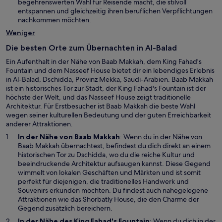
e
begehrenswerten Wahl für Reisende macht, die stilvoll
g
m
entspannen und gleichzeitig ihren beruflichen Verpflichtungen
e
n
nachkommen möchten.
ö
e
Weniger
f
u
f
e
Die besten Orte zum Übernachten in Al-Balad
n
n
e
Ein Aufenthalt in der Nähe von Baab Makkah, dem King Fahad's
F
t
Fountain und dem Nasseef House bietet dir ein lebendiges Erlebnis
e
in Al-Balad, Dschidda, Provinz Mekka, Saudi-Arabien. Baab Makkah
n
ist ein historisches Tor zur Stadt, der King Fahad's Fountain ist der
s
höchste der Welt, und das Nasseef House zeigt traditionelle
t
Architektur. Für Erstbesucher ist Baab Makkah die beste Wahl
e
wegen seiner kulturellen Bedeutung und der guten Erreichbarkeit
r
anderer Attraktionen.
g
e
W
In der Nähe von
Baab Makkah
: Wenn du in der Nähe von
ö
i
Baab Makkah übernachtest, befindest du dich direkt an einem
f
r
historischen Tor zu Dschidda, wo du die reiche Kultur und
f
d
beeindruckende Architektur aufsaugen kannst. Diese Gegend
n
i
wimmelt von lokalen Geschäften und Märkten und ist somit
e
n
perfekt für diejenigen, die traditionelles Handwerk und
t
e
Souvenirs erkunden möchten. Du findest auch nahegelegene
i
Attraktionen wie das Shorbatly House, die den Charme der
n
Gegend zusätzlich bereichern.
e
W
In der Nähe des
King Fahad's Fountain
: Wenn du dich in der