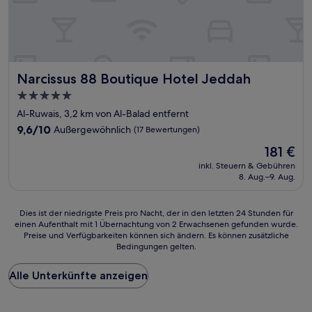
Narcissus 88 Boutique Hotel Jeddah
Narcissus 88 Boutique Hotel Jeddah
5.0-
Sterne-
Al-Ruwais, 3,2 km von Al-Balad entfernt
Unterkunft
9.6
9,6/10
Außergewöhnlich
(17 Bewertungen)
von
Der
181 €
10,
Preis
Außergewöhnlich,
inkl. Steuern & Gebühren
beträgt
8. Aug.–9. Aug.
(17
181 €
Bewertungen)
Dies
Dies ist der niedrigste Preis pro Nacht, der in den letzten 24 Stunden für
einen Aufenthalt mit 1 Übernachtung von 2 Erwachsenen gefunden wurde.
ist
Preise und Verfügbarkeiten können sich ändern. Es können zusätzliche
der
Bedingungen gelten.
niedrigste
Preis
Alle Unterkünfte anzeigen
pro
Nacht,
der