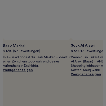
Baab Makkah
Souk Al Alawi
8.4/10 (59 Bewertungen)
8.6/10 (7 Bewertungen)
In Al-Balad findest du Baab Makkah – ideal für
Wenn du in Einkaufslau
einen Zwischenstopp während deines
Al Alawi (Basar) in Al-Ba
Aufenthalts in Dschidda.
Shoppingliebhaber kom
Weniger anzeigen
Kosten: Souq Qabil.
Weniger anzeigen