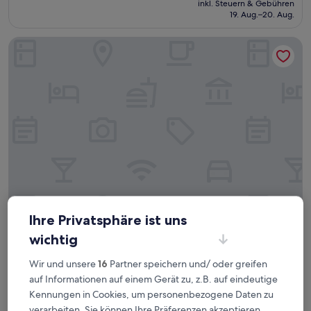
Wunderbar,
inkl. Steuern & Gebühren
beträgt
19. Aug.–20. Aug.
(57
103 €
Bewertungen)
InterContinental Jeddah by IHG
InterContinental Jeddah by IHG
InterContinental Jeddah by IHG
Ihre Privatsphäre ist uns
5.0-
wichtig
Sterne-
Al-Hamra, 4,8 km von Al-Balad entfernt
Wir und unsere
16
Partner speichern und/ oder greifen
Unterkunft
8.2
8,2/10
Sehr gut
(317 Bewertungen)
auf Informationen auf einem Gerät zu, z.B. auf eindeutige
von
Der
141 €
10,
Kennungen in Cookies, um personenbezogene Daten zu
Preis
Sehr
inkl. Steuern & Gebühren
verarbeiten. Sie können Ihre Präferenzen akzeptieren