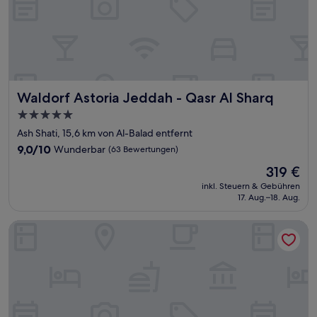
Waldorf Astoria Jeddah - Qasr Al Sharq
Waldorf Astoria Jeddah - Qasr Al Sharq
5.0-
Sterne-
Ash Shati, 15,6 km von Al-Balad entfernt
Unterkunft
9.0
9,0/10
Wunderbar
(63 Bewertungen)
von
Der
319 €
10,
Preis
Wunderbar,
inkl. Steuern & Gebühren
beträgt
17. Aug.–18. Aug.
(63
319 €
Bewertungen)
Novotel Jeddah Tahlia