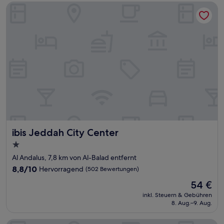
ibis Jeddah City Center
ibis Jeddah City Center
ibis Jeddah City Center
1.0-
Stern-
Al Andalus, 7,8 km von Al-Balad entfernt
Unterkunft
8.8
8,8/10
Hervorragend
(502 Bewertungen)
von
Der
54 €
10,
Preis
Hervorragend,
inkl. Steuern & Gebühren
beträgt
8. Aug.–9. Aug.
(502
54 €
Bewertungen)
Radisson Blu Hotel, Jeddah Plaza