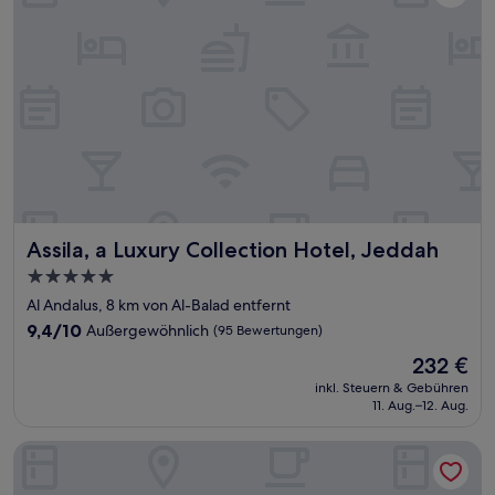
Assila, a Luxury Collection Hotel, Jeddah
Assila, a Luxury Collection Hotel, Jeddah
5.0-
Sterne-
Al Andalus, 8 km von Al-Balad entfernt
Unterkunft
9.4
9,4/10
Außergewöhnlich
(95 Bewertungen)
von
Der
232 €
10,
Preis
Außergewöhnlich,
inkl. Steuern & Gebühren
beträgt
11. Aug.–12. Aug.
(95
232 €
Bewertungen)
Centro Shaheen Jeddah by Rotana