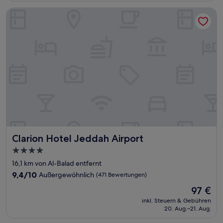
Bewertungen)
Clarion Hotel Jeddah Airport
Clarion Hotel Jeddah Airport
Clarion Hotel Jeddah Airport
4.0-
Sterne-
16,1 km von Al-Balad entfernt
Unterkunft
9.4
9,4/10
Außergewöhnlich
(471 Bewertungen)
von
Der
97 €
10,
Preis
Außergewöhnlich,
inkl. Steuern & Gebühren
beträgt
20. Aug.–21. Aug.
(471
97 €
Bewertungen)