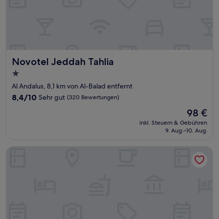
Novotel Jeddah Tahlia
Novotel Jeddah Tahlia
1.0-
Stern-
Al Andalus, 8,1 km von Al-Balad entfernt
Unterkunft
8.4
8,4/10
Sehr gut
(320 Bewertungen)
von
Der
98 €
10,
Preis
Sehr
inkl. Steuern & Gebühren
beträgt
9. Aug.–10. Aug.
gut,
98 €
(320
Bewertungen)
Narcissus 88 Boutique Hotel Jeddah