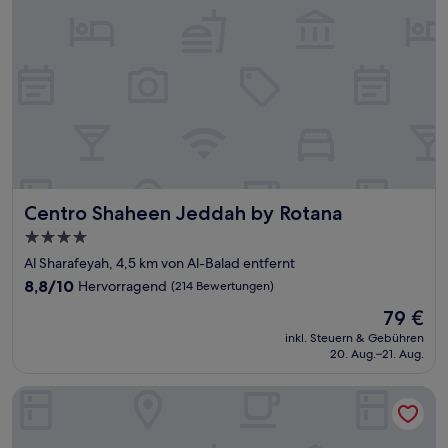
Centro Shaheen Jeddah by Rotana
Centro Shaheen Jeddah by Rotana
4.0-
Sterne-
Al Sharafeyah, 4,5 km von Al-Balad entfernt
Unterkunft
8.8
8,8/10
Hervorragend
(214 Bewertungen)
von
Der
79 €
10,
Preis
Hervorragend,
inkl. Steuern & Gebühren
beträgt
20. Aug.–21. Aug.
(214
79 €
Bewertungen)
Jeddah Marriott Hotel Madinah Road