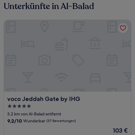
Unterkünfte in Al-Balad
voco Jeddah Gate by IHG
voco Jeddah Gate by IHG
voco Jeddah Gate by IHG
5.0-
Sterne-
3,2 km von Al-Balad entfernt
Unterkunft
9.2
9,2/10
Wunderbar
(57 Bewertungen)
von
Der
103 €
10,
Preis